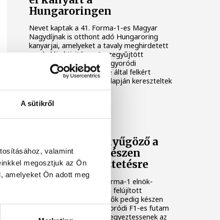
Hungaroringen
Nevet kaptak a 41. Forma-1-es Magyar
Nagydíjnak is otthont adó Hungaroring
kanyarjai, amelyeket a tavaly meghirdetett
szurkolói aktivitáson összegyűjtött
javaslatok nyomán, a mogyoródi
létesítmény üzemeltetője által felkért
szakértői stáb döntése alapján kereszteltek
el.
A sütikről
FORMA-1
Domenicali: lenyűgöző a
tosításához, valamint
Hungaroring, készen
állunk az egyeztetésre
einkkel megosztjuk az Ön
l, amelyeket Ön adott meg
Stefano Domenicali, a Forma-1 elnök-
vezérigazgatója szerint a felújított
Hungaroring lenyűgöző, ők pedig készen
állnak arra, hogy a mogyoródi F1-es futam
hosszabb távú jövőjéről egyeztessenek az