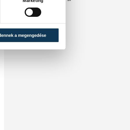
Marketing
illetékesekkel.
dennek a megengedése