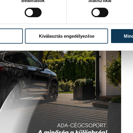
Beállítások
Statisztikai
Kiválasztás engedélyezése
Min