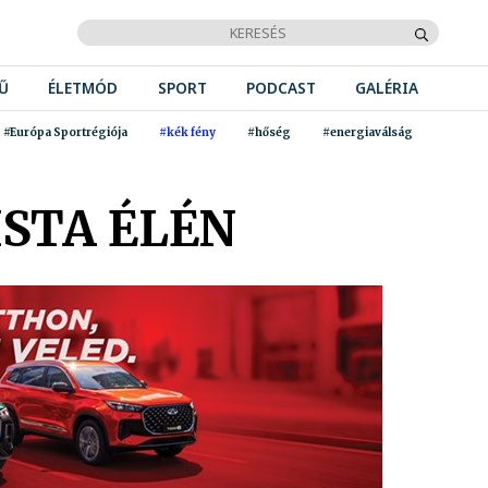
Ű
ÉLETMÓD
SPORT
PODCAST
GALÉRIA
#Európa Sportrégiója
#kék fény
#hőség
#energiaválság
ISTA ÉLÉN