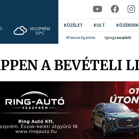
KÖZÉLET
KULT
KÖZÉRDEK
VESZPRÉM
7.
32°C
#Pannon Egyetem
#programajánló
PPEN A BEVÉTELI L