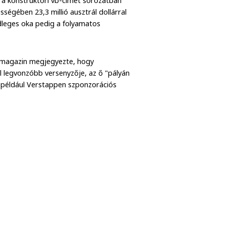
, a konstruktőri vb-címet sorozatban
ségében 23,3 millió ausztrál dollárral
ődleges oka pedig a folyamatos
a magazin megjegyezte, hogy
 legvonzóbb versenyzője, az ő "pályán
ben például Verstappen szponzorációs