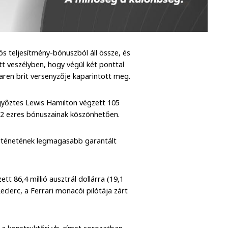
ós teljesítmény-bónuszból áll össze, és
tt veszélyben, hogy végül két ponttal
aren brit versenyzője kaparintott meg.
-győztes Lewis Hamilton végzett 105
s 752 ezres bónuszainak köszönhetően.
történetének legmagasabb garantált
tt 86,4 millió ausztrál dollárra (19,1
eclerc, a Ferrari monacói pilótája zárt