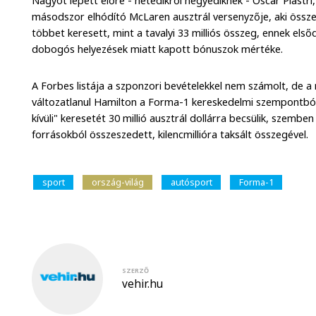
Nagyot lépett előre - hetedikről negyediknek - Oscar Piastri
másodszor elhódító McLaren ausztrál versenyzője, aki összes
többet keresett, mint a tavalyi 33 milliós összeg, ennek els
dobogós helyezések miatt kapott bónuszok mértéke.
A Forbes listája a szponzori bevételekkel nem számolt, de 
változatlanul Hamilton a Forma-1 kereskedelmi szempontból
kívüli" keresetét 30 millió ausztrál dollárra becsülik, szem
forrásokból összeszedett, kilencmillióra taksált összegével.
sport
ország-világ
autósport
Forma-1
SZERZŐ
vehir.hu