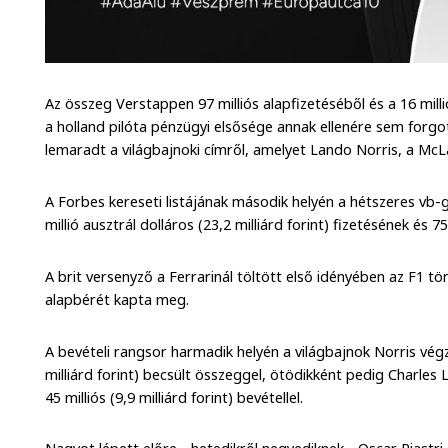
Az összeg Verstappen 97 milliós alapfizetéséből és a 16 milli
a holland pilóta pénzügyi elsősége annak ellenére sem forgo
lemaradt a világbajnoki címről, amelyet Lando Norris, a McL
A Forbes kereseti listájának második helyén a hétszeres vb
millió ausztrál dolláros (23,2 milliárd forint) fizetésének é
A brit versenyző a Ferrarinál töltött első idényében az F1 
alapbérét kapta meg.
A bevételi rangsor harmadik helyén a világbajnok Norris végze
milliárd forint) becsült összeggel, ötödikként pedig Charles L
45 milliós (9,9 milliárd forint) bevétellel.