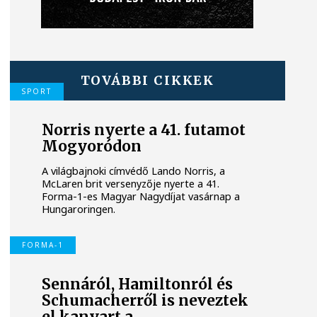
TOVÁBBI CIKKEK
SPORT
Norris nyerte a 41. futamot
Mogyoródon
A világbajnoki címvédő Lando Norris, a
McLaren brit versenyzője nyerte a 41.
Forma-1-es Magyar Nagydíjat vasárnap a
Hungaroringen.
FORMA-1
Sennáról, Hamiltonról és
Schumacherről is neveztek
el kanyart a