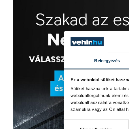
Beleegyezés
Ez a weboldal sütiket haszn
Sütiket használunk a tartal
weboldalforgalmunk elemzésé
weboldalhasználatra vonatko
számukra vagy az Ön által ha
Hozzájárulás kiválasztása