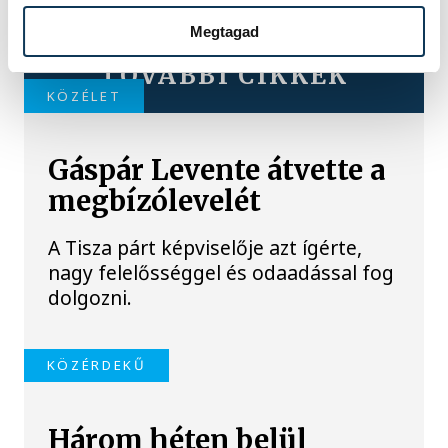
Megtagad
TOVÁBBI CIKKEK
KÖZÉLET
Gáspár Levente átvette a
megbízólevelét
A Tisza párt képviselője azt ígérte,
nagy felelősséggel és odaadással fog
dolgozni.
KÖZÉRDEKŰ
Három héten belül