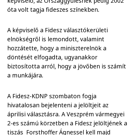
képviselő, az Országgyűlésnek pedig 2002
óta volt tagja fideszes színekben.
A képviselő a Fidesz választókerületi
elnökségről is lemondott, valamint
hozzátette, hogy a miniszterelnök a
döntését elfogadta, ugyanakkor
biztosította arról, hogy a jövőben is számít
a munkájára.
A Fidesz-KDNP szombaton fogja
hivatalosan bejelenteni a jelöltjeit az
áprilisi választásra. A Veszprém vármegyei
2-es számú körzetben a Fidesz jelöltjének a
tiszás Forsthoffer Ágnessel kell majd