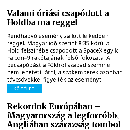
Valami óriási csapódott a
Holdba ma reggel
Rendhagyó esemény zajlott le kedden
reggel. Magyar idő szerint 8:35 körül a
Hold felszínébe csapódott a SpaceX egyik
Falcon–9 rakétájának felső fokozata. A
becsapódást a Földről szabad szemmel
nem lehetett látni, a szakemberek azonban
távcsövekkel figyelték az eseményt.
KÖZÉLET
Rekordok Európában –
Magyarország a legforróbb,
Angliában szárazság tombol