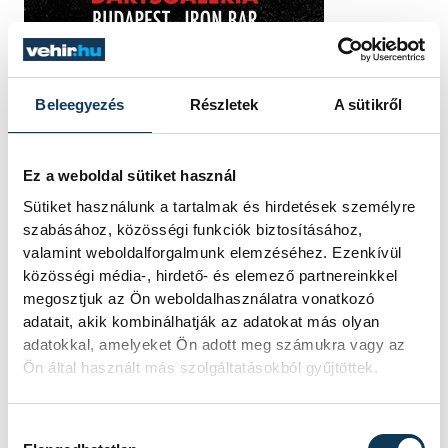
Beleegyezés
Részletek
A sütikről
TOVÁBBI CIKKEK
Ez a weboldal sütiket használ
KÖZÉRDEKŰ
Sütiket használunk a tartalmak és hirdetések személyre
szabásához, közösségi funkciók biztosításához,
Ideiglenes
valamint weboldalforgalmunk elemzéséhez. Ezenkívül
közösségi média-, hirdető- és elemező partnereinkkel
forgalomkorlátozás a
megosztjuk az Ön weboldalhasználatra vonatkozó
Jókai utcában
adatait, akik kombinálhatják az adatokat más olyan
adatokkal, amelyeket Ön adott meg számukra vagy az
Ön által használt más szolgáltatásokból gyűjtöttek.
KÖZÉRDEKŰ
Hozzájárulás kiválasztása