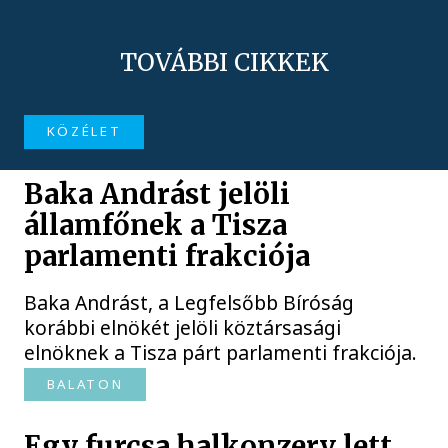
TOVÁBBI CIKKEK
KÖZÉLET
Baka Andrást jelöli
államfőnek a Tisza
parlamenti frakciója
Baka Andrást, a Legfelsőbb Bíróság
korábbi elnökét jelöli köztársasági
elnöknek a Tisza párt parlamenti frakciója.
BALATON
Egy furcsa halkonzerv lett