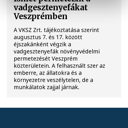
vadgesztenyefákat
Veszprémben
A VKSZ Zrt. tájékoztatása szerint
augusztus 7. és 17. között
éjszakánként végzik a
vadgesztenyefák növényvédelmi
permetezését Veszprém
közterületein. A felhasznált szer az
emberre, az állatokra és a
környezetre veszélytelen, de a
munkálatok zajjal járnak.