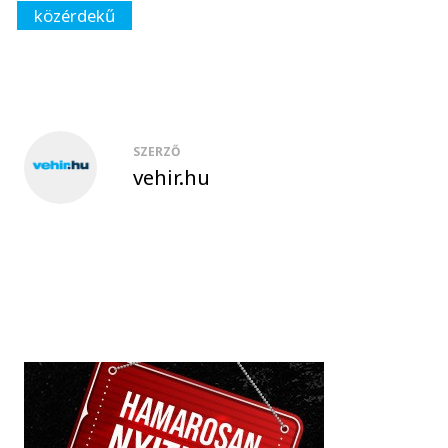
közérdekű
SZERZŐ
vehir.hu