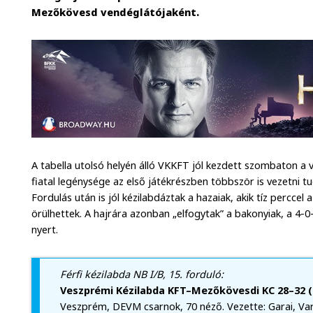
Mezőkövesd vendéglátójaként.
A tabella utolsó helyén álló VKKFT jól kezdett szombaton a 
fiatal legénysége az első játékrészben többször is vezetni tu
Fordulás után is jól kézilabdáztak a hazaiak, akik tíz percce
örülhettek. A hajrára azonban „elfogytak” a bakonyiak, a 4-
nyert.
Férfi kézilabda NB I/B, 15. forduló:
Veszprémi Kézilabda KFT–Mezőkövesdi KC 28–32 (
Veszprém, DEVM csarnok, 70 néző. Vezette: Garai, Va