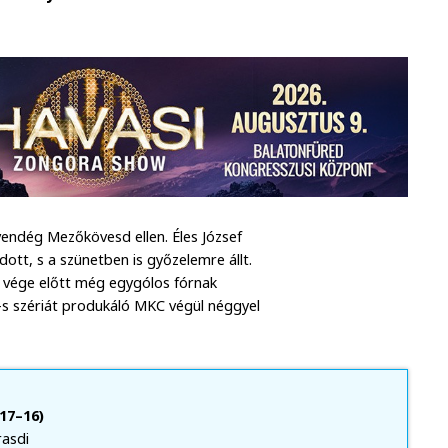
vendég Mezőkövesd ellen. Éles József
dott, s a szünetben is győzelemre állt.
l a vége előtt még egygólos fórnak
0-s szériát produkáló MKC végül néggyel
17–16)
rasdi