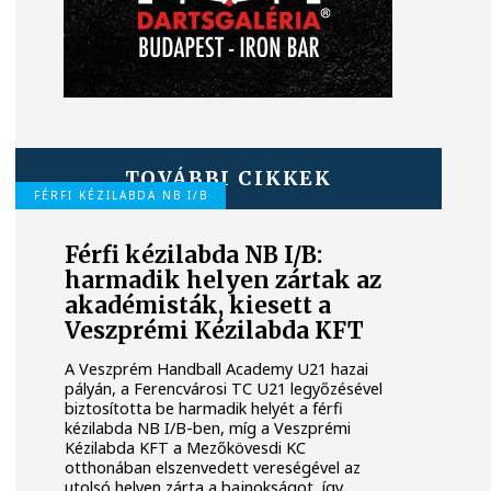
TOVÁBBI CIKKEK
FÉRFI KÉZILABDA NB I/B
Férfi kézilabda NB I/B:
harmadik helyen zártak az
akadémisták, kiesett a
Veszprémi Kézilabda KFT
A Veszprém Handball Academy U21 hazai
pályán, a Ferencvárosi TC U21 legyőzésével
biztosította be harmadik helyét a férfi
kézilabda NB I/B-ben, míg a Veszprémi
Kézilabda KFT a Mezőkövesdi KC
otthonában elszenvedett vereségével az
utolsó helyen zárta a bajnokságot, így