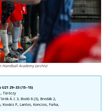
ém Handball Academy (archív)
U21 29–33 (15–15)
., Túróczy
Török Á. I. 3, Bodó 6 (3), Bredák 2,
), Kovács P., Lantos, Konczos, Furka,