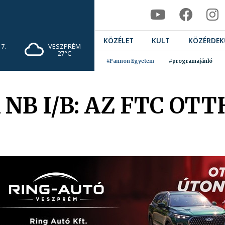
KÖZÉLET
KULT
KÖZÉRDEK
7.
VESZPRÉM
27°C
#Pannon Egyetem
#programajánló
 NB I/B: AZ FTC O