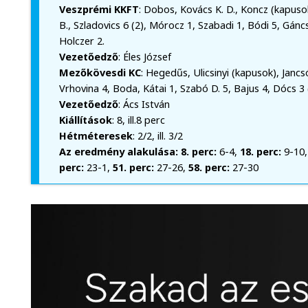
Veszprémi KKFT
: Dobos, Kovács K. D., Koncz (kapusok
B., Szladovics 6 (2), Mórocz 1, Szabadi 1, Bódi 5, Gáncs
Holczer 2.
Vezetőedző
: Éles József
Mezőkövesdi KC
: Hegedűs, Ulicsinyi (kapusok), Jancs
Vrhovina 4, Boda, Kátai 1, Szabó D. 5, Bajus 4, Dócs 3 (
Vezetőedző
: Ács István
Kiállítások
: 8, ill.8 perc
Hétméteresek
: 2/2, ill. 3/2
Az eredmény alakulása: 8. perc:
6-4,
18. perc:
9-10
perc:
23-1,
51. perc:
27-26,
58. perc:
27-30