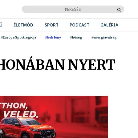
Ű
ÉLETMÓD
SPORT
PODCAST
GALÉRIA
#Európa Sportrégiója
#kék fény
#hőség
#energiaválság
TTHONÁBAN NYERT