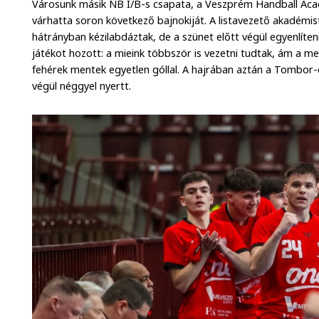
Városunk másik NB I/B-s csapata, a Veszprém Handball Ac
várhatta soron következő bajnokiját. A listavezető akadémis
hátrányban kézilabdáztak, de a szünet előtt végül egyenlíten
játékot hozott: a mieink többször is vezetni tudtak, ám a 
fehérek mentek egyetlen góllal. A hajrában aztán a Tombor
végül néggyel nyertt.