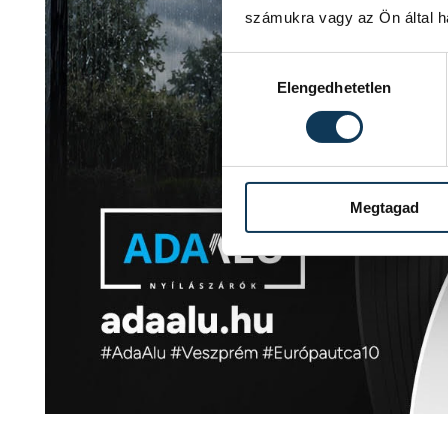
számukra vagy az Ön által ha
Hozzájárulás kiválasztása
Elengedhetetlen
Megtagad