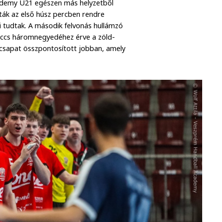
ademy U21 egészen más helyzetből
ták az első húsz percben rendre
i tudtak. A második felvonás hullámzó
meccs háromnegyedéhez érve a zöld-
-csapat összpontosított jobban, amely