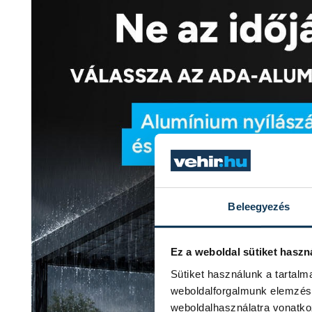
Beleegyezés
Ez a weboldal sütiket haszn
Sütiket használunk a tartal
weboldalforgalmunk elemzésé
weboldalhasználatra vonatko