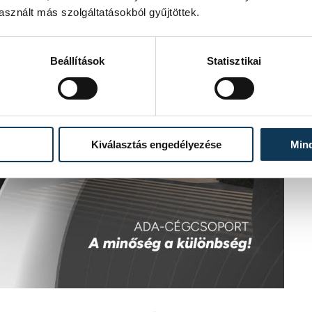
sznált más szolgáltatásokból gyűjtöttek.
Beállítások
Statisztikai
Kiválasztás engedélyezése
Min