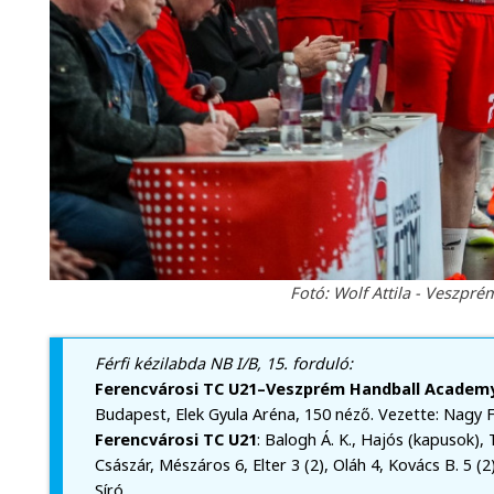
Fotó: Wolf Attila - Veszpr
Férfi kézilabda NB I/B, 15. forduló:
Ferencvárosi TC U21–Veszprém Handball Academy 
Budapest, Elek Gyula Aréna, 150 néző. Vezette: Nagy F
Ferencvárosi TC U21
: Balogh Á. K., Hajós (kapusok), 
Császár, Mészáros 6, Elter 3 (2), Oláh 4, Kovács B. 5 (2
Síró.