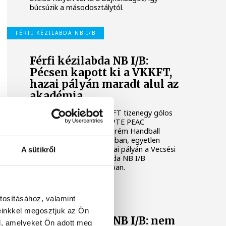
búcsúzik a másodosztálytól.
FÉRFI KÉZILABDA NB I/B
Férfi kézilabda NB I/B:
Pécsen kapott ki a VKKFT,
hazai pályán maradt alul az
akadémia
A Veszprémi Kézilabda KFT tizenegy gólos
vereséget szenvedett a PTE PEAC
otthonában, míg a Veszprém Handball
Academy U21 nagy csatában, egyetlen
találattal maradt alul hazai pályán a Vecsési
A sütikről
KKFT ellen a férfi kézilabda NB I/B
huszonhetedik fordulójában.
FÉRFI KÉZILABDA NB I/B
tosításához, valamint
einkkel megosztjuk az Ön
Férfi kézilabda NB I/B: nem
l, amelyeket Ön adott meg