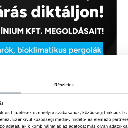
Részletek
ál
mak és hirdetések személyre szabásához, közösségi funkciók biz
hez. Ezenkívül közösségi média-, hirdető- és elemező partner
zó adatait, akik kombinálhatják az adatokat más olyan adatokka