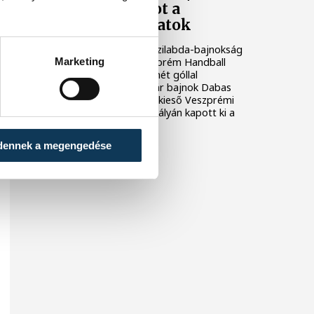
szereztek pontot a
veszprémi csapatok
A másodosztályú férfi kézilabda-bajnokság
Marketing
második helyén álló Veszprém Handball
Academy U21 pénteken hét góllal
alulmaradt az éllovas, már bajnok Dabas
vendégeként. A biztosan kieső Veszprémi
KKFT szombaton hazai pályán kapott ki a
Ceglédtől.
dennek a megengedése