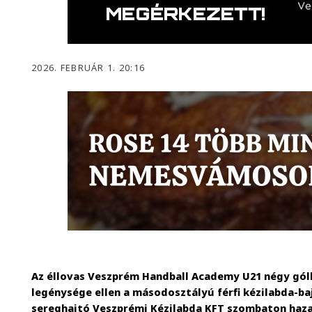
2026. FEBRUÁR 1. 20:16
Az éllovas Veszprém Handball Academy U21 négy góll
legénysége ellen a másodosztályú férfi kézilabda-ba
sereghajtó Veszprémi Kézilabda KFT szombaton haza