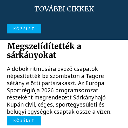
TOVÁBBI CIKKEK
KÖZÉLET
Megszelídítették a
sárkányokat
A dobok ritmusára evező csapatok
népesítették be szombaton a Tagore
sétány előtti partszakaszt. Az Európa
Sportrégiója 2026 programsorozat
részeként megrendezett Sárkányhajó
Kupán civil, céges, sportegyesületi és
belügyi egységek csaptak össze a vízen.
KÖZÉLET