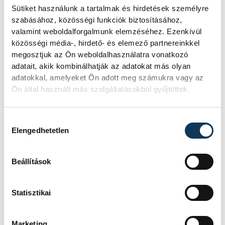
előfutamában. Tóth a másik futamban
Sütiket használunk a tartalmak és hirdetések személyre
8.22 mp-cel a hatodik helyen ért célba.
szabásához, közösségi funkciók biztosításához,
valamint weboldalforgalmunk elemzéséhez. Ezenkívül
közösségi média-, hirdető- és elemező partnereinkkel
A 400 gátas Mátó Sára a C futamban
megosztjuk az Ön weboldalhasználatra vonatkozó
kapott helyet 400 méteren, amit 54.02
adatait, akik kombinálhatják az adatokat más olyan
adatokkal, amelyeket Ön adott meg számukra vagy az
másodperc alatt teljesített és a második
Ön által használt más szolgáltatásokból gyűjtöttek.
pozícióban ért célba.
Hozzájárulás kiválasztása
A rúdugró Klekner Hanga tulajdonképpen
Elengedhetetlen
az egész januárt végigversenyezte, és jó
formát mutatott, ugyanis 4,52 méterig
Beállítások
jutott idén. Ezúttal viszont nem jött ki neki
a lépés és nem jutott át 4,20 méteres
Statisztikai
kezdőmagasságán.
Marketing