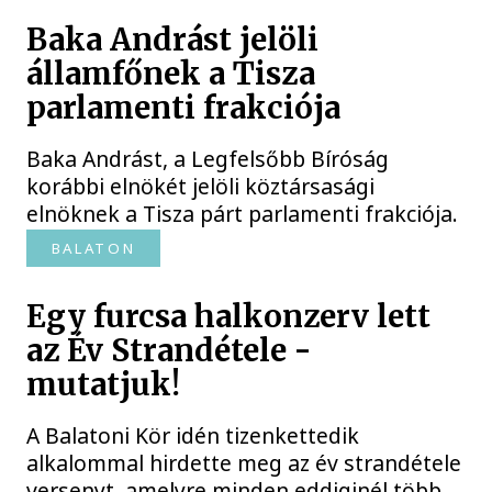
Baka Andrást jelöli
államfőnek a Tisza
parlamenti frakciója
Baka Andrást, a Legfelsőbb Bíróság
korábbi elnökét jelöli köztársasági
elnöknek a Tisza párt parlamenti frakciója.
BALATON
Egy furcsa halkonzerv lett
az Év Strandétele -
mutatjuk!
A Balatoni Kör idén tizenkettedik
alkalommal hirdette meg az év strandétele
versenyt, amelyre minden eddiginél több,