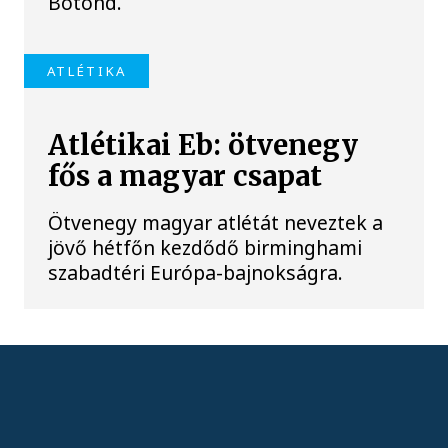
Botond.
ATLÉTIKA
Atlétikai Eb: ötvenegy
fős a magyar csapat
Ötvenegy magyar atlétát neveztek a
jövő hétfőn kezdődő birminghami
szabadtéri Európa-bajnokságra.