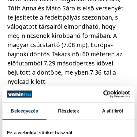
Tóth Anna és Mátó Sára is első versenyét
teljesítette a fedettpályás szezonban, s
válogatott társairól elmondható, hogy
még nincsenek kirobbanó formában. A
magyar csúcstartó (7.08 mp), Európa-
bajnoki döntős Takács női 60 méteren az
előfutamból 7.29 másodperces idővel
bejutott a döntőbe, melyben 7.36-tal a
nyolcadik lett.
A két gátasnak, Kozáknak és Tóthnak nem
sikerült fináléba kerülni. Előbbi mindössze
Beleegyezés
Részletek
A sütikről
egyetlen századdal maradt le a döntőről,
miután 8.14 másodperccel ötödik lett
Ez a weboldal sütiket használ