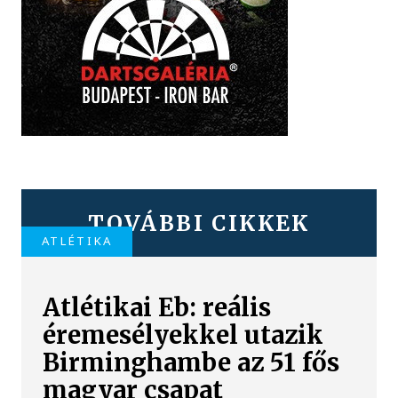
TOVÁBBI CIKKEK
ATLÉTIKA
Atlétikai Eb: reális
éremesélyekkel utazik
Birminghambe az 51 fős
magyar csapat