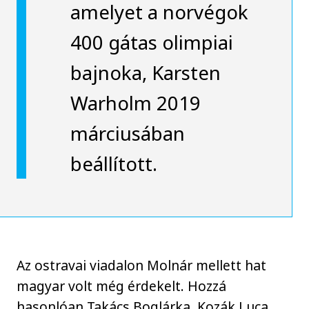
amelyet a norvégok
400 gátas olimpiai
bajnoka, Karsten
Warholm 2019
márciusában
beállított.
Az ostravai viadalon Molnár mellett hat
magyar volt még érdekelt. Hozzá
hasonlóan Takács Boglárka, Kozák Luca,