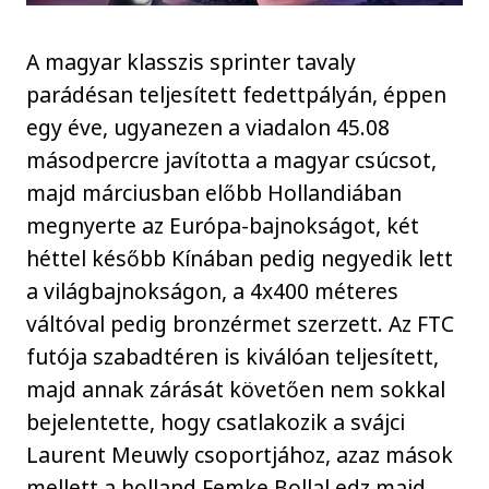
A magyar klasszis sprinter tavaly
parádésan teljesített fedettpályán, éppen
egy éve, ugyanezen a viadalon 45.08
másodpercre javította a magyar csúcsot,
majd márciusban előbb Hollandiában
megnyerte az Európa-bajnokságot, két
héttel később Kínában pedig negyedik lett
a világbajnokságon, a 4x400 méteres
váltóval pedig bronzérmet szerzett. Az FTC
futója szabadtéren is kiválóan teljesített,
majd annak zárását követően nem sokkal
bejelentette, hogy csatlakozik a svájci
Laurent Meuwly csoportjához, azaz mások
mellett a holland Femke Bollal edz majd