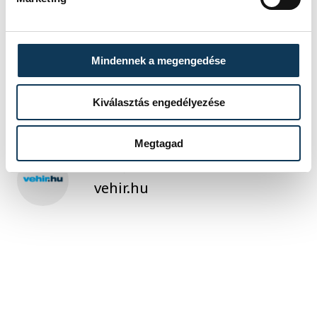
sport
ország-világ
atlétika
Mindennek a megengedése
Molnár Attila
Kiválasztás engedélyezése
Megtagad
SZERZŐ
vehir.hu