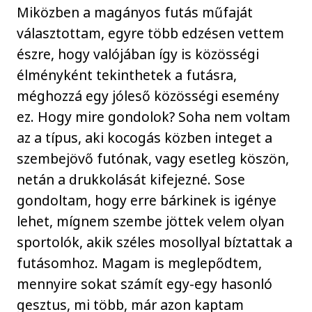
Miközben a magányos futás műfaját
választottam, egyre több edzésen vettem
észre, hogy valójában így is közösségi
élményként tekinthetek a futásra,
méghozzá egy jóleső közösségi esemény
ez. Hogy mire gondolok? Soha nem voltam
az a típus, aki kocogás közben integet a
szembejövő futónak, vagy esetleg köszön,
netán a drukkolását kifejezné. Sose
gondoltam, hogy erre bárkinek is igénye
lehet, mígnem szembe jöttek velem olyan
sportolók, akik széles mosollyal bíztattak a
futásomhoz. Magam is meglepődtem,
mennyire sokat számít egy-egy hasonló
gesztus, mi több, már azon kaptam