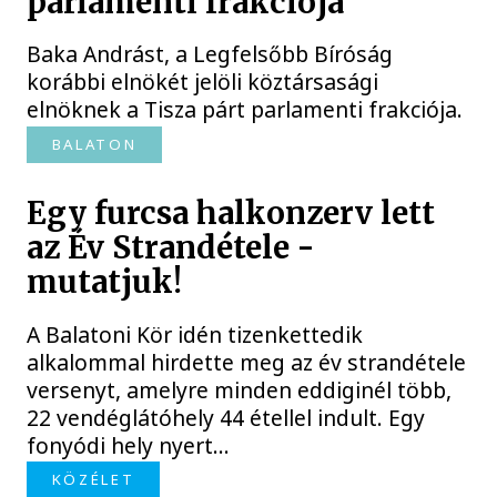
parlamenti frakciója
Baka Andrást, a Legfelsőbb Bíróság
korábbi elnökét jelöli köztársasági
elnöknek a Tisza párt parlamenti frakciója.
BALATON
Egy furcsa halkonzerv lett
az Év Strandétele -
mutatjuk!
A Balatoni Kör idén tizenkettedik
alkalommal hirdette meg az év strandétele
versenyt, amelyre minden eddiginél több,
22 vendéglátóhely 44 étellel indult. Egy
fonyódi hely nyert...
KÖZÉLET