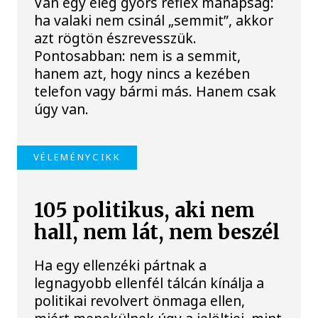
Van egy elég gyors reflex manapság:
ha valaki nem csinál „semmit”, akkor
azt rögtön észrevesszük.
Pontosabban: nem is a semmit,
hanem azt, hogy nincs a kezében
telefon vagy bármi más. Hanem csak
úgy van.
VÉLEMÉNYCIKK
105 politikus, aki nem
hall, nem lát, nem beszél
Ha egy ellenzéki pártnak a
legnagyobb ellenfél tálcán kínálja a
politikai revolvert önmaga ellen,