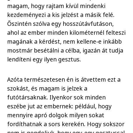
magam, hogy rajtam kívül mindenki
kezdeményezi a kis jelzést a másik felé.
Őszintén szólva egy hosszútávfutáson,
ahol az ember minden kilométernél felteszi
magának a kérdést, nem kellene-e inkább
mostmár besétálni a célba, igazán át tudja
lendíteni egy ilyen gesztus.
Azóta természetesen én is átvettem ezt a
szokást, és magam is jelzek a
futótársaknak. Ilyenkor sok minden
eszébe jut az embernek: például, hogy
mennyire apró dolgok milyen sokat
fordíthatnak a sors kerekén. Hogy sokszor
nem is gondoljuk, hogy egy-egy gesztussal