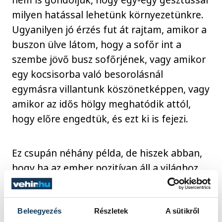
milyen hatással lehetünk környezetünkre.
Ugyanilyen jó érzés fut át rajtam, amikor a
buszon ülve látom, hogy a sofőr int a
szembe jövő busz sofőrjének, vagy amikor
egy kocsisorba való besorolásnál
egymásra villantunk köszönetképpen, vagy
amikor az idős hölgy meghatódik attól,
hogy előre engedtük, és ezt ki is fejezi.
Ez csupán néhány példa, de hiszek abban,
hogy ha az ember pozitívan áll a világhoz,
akkor tovább tudja adni a szemléletét, s
ezzel egy szebb világban élhetünk. Ki-ki a
futás közben, ki-ki a kasszánál, a postán, a
Beleegyezés
Részletek
A sütikről