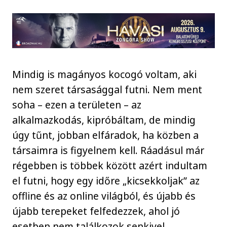
Mindig is magányos kocogó voltam, aki
nem szeret társasággal futni. Nem ment
soha – ezen a területen – az
alkalmazkodás, kipróbáltam, de mindig
úgy tűnt, jobban elfáradok, ha közben a
társaimra is figyelnem kell. Ráadásul már
régebben is többek között azért indultam
el futni, hogy egy időre „kicsekkoljak” az
offline és az online világból, és újabb és
újabb terepeket felfedezzek, ahol jó
esetben nem találkozok senkivel,