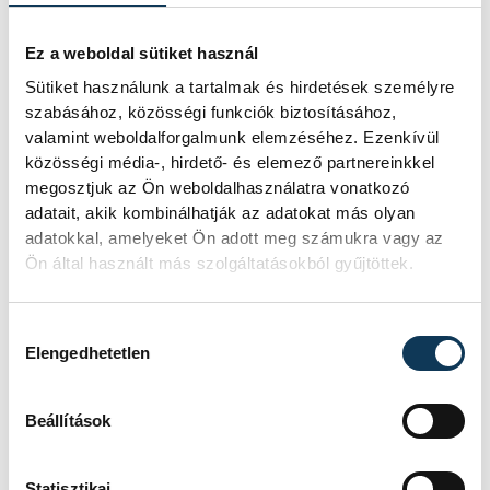
patikában.
Ez a weboldal sütiket használ
A cím Szabó Balázs Bandája Bujkáló című
Sütiket használunk a tartalmak és hirdetések személyre
szabásához, közösségi funkciók biztosításához,
dalából idézet.
valamint weboldalforgalmunk elemzéséhez. Ezenkívül
közösségi média-, hirdető- és elemező partnereinkkel
megosztjuk az Ön weboldalhasználatra vonatkozó
adatait, akik kombinálhatják az adatokat más olyan
Hétvezér
véleménycikk
adatokkal, amelyeket Ön adott meg számukra vagy az
Ön által használt más szolgáltatásokból gyűjtöttek.
Hozzájárulás kiválasztása
Elengedhetetlen
SZERZŐ
Szabó
Eszter
Beállítások
Statisztikai