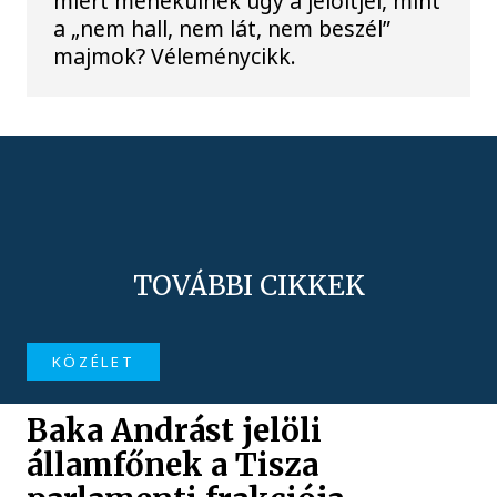
miért menekülnek úgy a jelöltjei, mint
a „nem hall, nem lát, nem beszél”
majmok? Véleménycikk.
TOVÁBBI CIKKEK
KÖZÉLET
Baka Andrást jelöli
államfőnek a Tisza