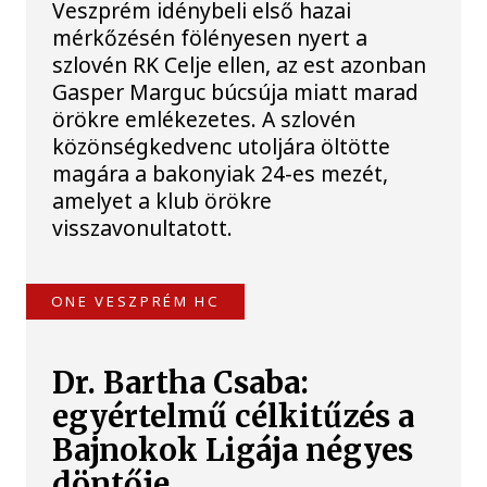
Veszprém idénybeli első hazai
mérkőzésén fölényesen nyert a
szlovén RK Celje ellen, az est azonban
Gasper Marguc búcsúja miatt marad
örökre emlékezetes. A szlovén
közönségkedvenc utoljára öltötte
magára a bakonyiak 24-es mezét,
amelyet a klub örökre
visszavonultatott.
ONE VESZPRÉM HC
Dr. Bartha Csaba:
egyértelmű célkitűzés a
Bajnokok Ligája négyes
döntője