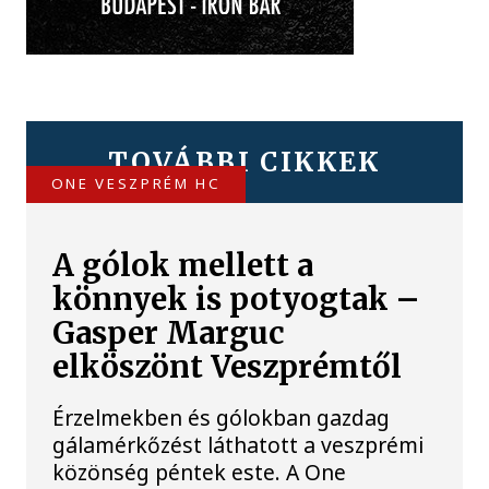
TOVÁBBI CIKKEK
ONE VESZPRÉM HC
A gólok mellett a
könnyek is potyogtak –
Gasper Marguc
elköszönt Veszprémtől
Érzelmekben és gólokban gazdag
gálamérkőzést láthatott a veszprémi
közönség péntek este. A One