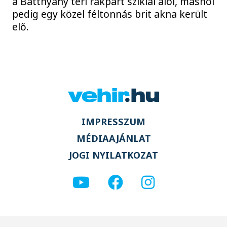
a Batthyány téri rakpart sziklái alól, máshol
pedig egy közel féltonnás brit akna került
elő.
IMPRESSZUM
MÉDIAAJÁNLAT
JOGI NYILATKOZAT