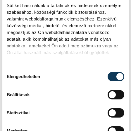
Sütiket használunk a tartalmak és hirdetések személyre
szabásához, közösségi funkciók biztosításához,
valamint weboldalforgalmunk elemzéséhez. Ezenkívül
SZERZŐ
közösségi média-, hirdető- és elemező partnereinkkel
vehir.hu
megosztjuk az Ön weboldalhasználatra vonatkozó
adatait, akik kombinálhatják az adatokat más olyan
adatokkal, amelyeket Ön adott meg számukra vagy az
Ön által használt más szolgáltatásokból gyűjtöttek.
Események
Hozzájárulás kiválasztása
Elengedhetetlen
KORÁBBI ESEMÉNYEK BETÖLTÉSE
Beállítások
Statisztikai
SOROZAT
FÉRFI KÉZILABDA NB I,
2025/26
Marketing