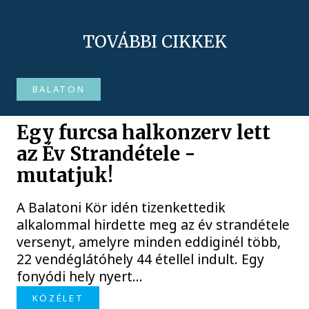
TOVÁBBI CIKKEK
BALATON
Egy furcsa halkonzerv lett
az Év Strandétele -
mutatjuk!
A Balatoni Kör idén tizenkettedik
alkalommal hirdette meg az év strandétele
versenyt, amelyre minden eddiginél több,
22 vendéglátóhely 44 étellel indult. Egy
fonyódi hely nyert...
KÖZÉLET