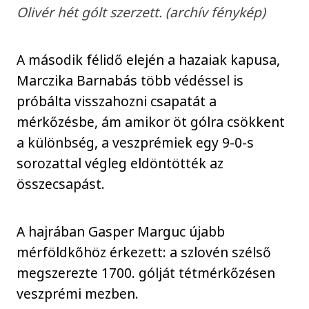
Olivér hét gólt szerzett. (archív fénykép)
A második félidő elején a hazaiak kapusa,
Marczika Barnabás több védéssel is
próbálta visszahozni csapatát a
mérkőzésbe, ám amikor öt gólra csökkent
a különbség, a veszprémiek egy 9-0-s
sorozattal végleg eldöntötték az
összecsapást.
A hajrában Gasper Marguc újabb
mérföldkőhöz érkezett: a szlovén szélső
megszerezte 1700. gólját tétmérkőzésen
veszprémi mezben.