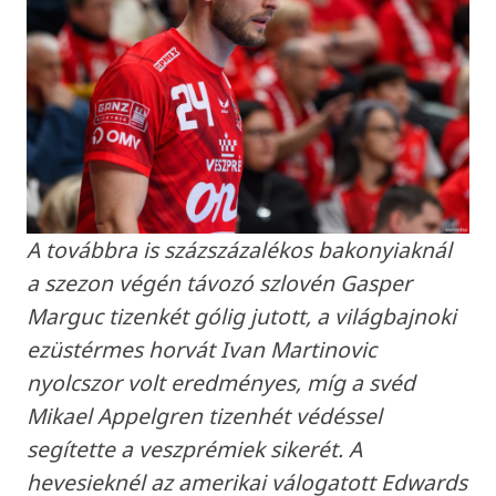
A továbbra is százszázalékos bakonyiaknál
a szezon végén távozó szlovén Gasper
Marguc tizenkét gólig jutott, a világbajnoki
ezüstérmes horvát Ivan Martinovic
nyolcszor volt eredményes, míg a svéd
Mikael Appelgren tizenhét védéssel
segítette a veszprémiek sikerét. A
hevesieknél az amerikai válogatott Edwards