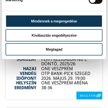
HAZAI
NEKA
VENDÉG
ONE VESZPRÉM
IDŐPONT
2026. MÁJUS 20. 18:15
HELYSZÍN
BALATONBOGLÁR, NEKA
CSARNOK
Mindennek a megengedése
EREDMÉNY
40-51
RÉSZLETEK
Kiválasztás engedélyezése
Megtagad
SOROZAT
FÉRFI KÉZILABDA NB I,
DÖNTŐ, 2025/26
HAZAI
ONE VESZPRÉM
VENDÉG
OTP BANK-PICK SZEGED
IDŐPONT
2026. MÁJUS 29. 19:00
HELYSZÍN
ONE VESZPRÉM ARÉNA
EREDMÉNY
38-36
RÉSZLETEK