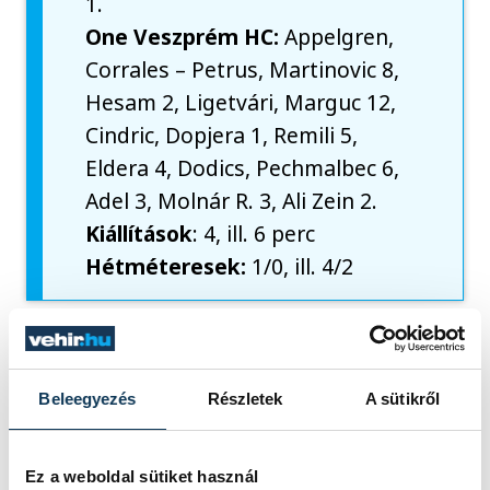
1.
One Veszprém HC:
Appelgren,
Corrales – Petrus, Martinovic 8,
Hesam 2, Ligetvári, Marguc 12,
Cindric, Dopjera 1, Remili 5,
Eldera 4, Dodics, Pechmalbec 6,
Adel 3, Molnár R. 3, Ali Zein 2.
Kiállítások
: 4, ill. 6 perc
Hétméteresek:
1/0, ill. 4/2
sport
kézilabda
Beleegyezés
Részletek
A sütikről
One Veszprém HC
férfi kézilabda NB I
Ez a weboldal sütiket használ