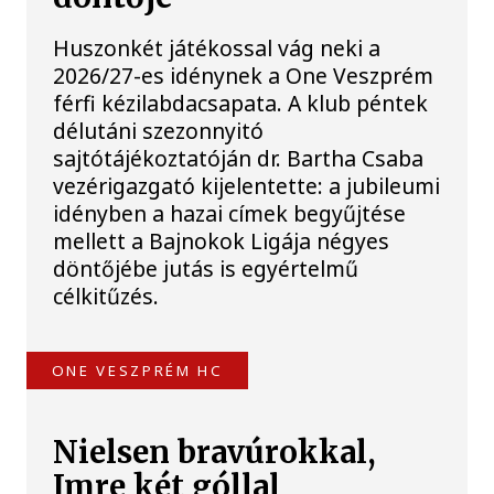
Huszonkét játékossal vág neki a
2026/27-es idénynek a One Veszprém
férfi kézilabdacsapata. A klub péntek
délutáni szezonnyitó
sajtótájékoztatóján dr. Bartha Csaba
vezérigazgató kijelentette: a jubileumi
idényben a hazai címek begyűjtése
mellett a Bajnokok Ligája négyes
döntőjébe jutás is egyértelmű
célkitűzés.
ONE VESZPRÉM HC
Nielsen bravúrokkal,
Imre két góllal