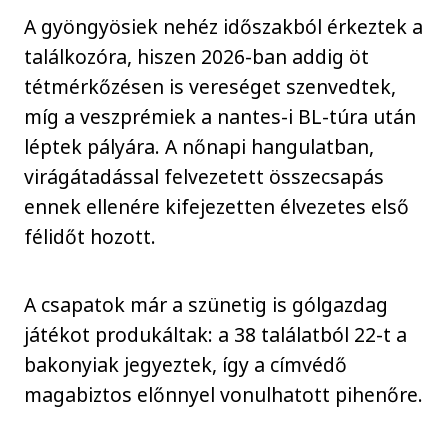
A gyöngyösiek nehéz időszakból érkeztek a
találkozóra, hiszen 2026-ban addig öt
tétmérkőzésen is vereséget szenvedtek,
míg a veszprémiek a nantes-i BL-túra után
léptek pályára. A nőnapi hangulatban,
virágátadással felvezetett összecsapás
ennek ellenére kifejezetten élvezetes első
félidőt hozott.
A csapatok már a szünetig is gólgazdag
játékot produkáltak: a 38 találatból 22-t a
bakonyiak jegyeztek, így a címvédő
magabiztos előnnyel vonulhatott pihenőre.