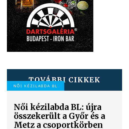
TOVÁBBI CIKKEK
NŐI KÉZILABDA BL
Női kézilabda BL: újra
összekerült a Győr és a
Metz a csoportkörben