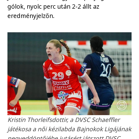
gólok, nyolc perc után 2-2 állt az
eredményjelzőn.
Kristin Thorleifsdottir, a DVSC Schaeffler
játékosa a női kézilabda Bajnokok Ligájának
negyeddöntőjébe jutásért játszott DVSC