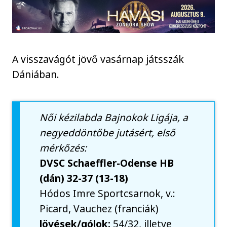
A visszavágót jövő vasárnap játsszák
Dániában.
Női kézilabda Bajnokok Ligája, a
negyeddöntőbe jutásért, első
mérkőzés:
DVSC Schaeffler-Odense HB
(dán) 32-37 (13-18)
Hódos Imre Sportcsarnok, v.:
Picard, Vauchez (franciák)
lövések/gólok:
54/32, illetve