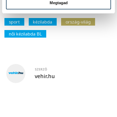
Megtagad
sport
kézilabda
ország-világ
női kézilabda BL
SZERZŐ
vehir.hu