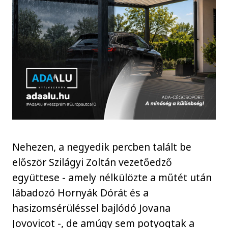
Nehezen, a negyedik percben talált be
először Szilágyi Zoltán vezetőedző
együttese - amely nélkülözte a műtét után
lábadozó Hornyák Dórát és a
hasizomsérüléssel bajlódó Jovana
Jovovicot -, de amúgy sem potyogtak a