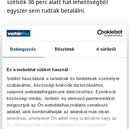
szélsők 36 perc alatt hat lehetőségből
egyszer sem tudtak betalálni.
A támadójáték erősen döcögött, a
kreativitás többnyire hiányzott a házigazda
játékából, az Odense pedig már kilenc
Beleegyezés
Részletek
A sütikről
góllal vezetett (17-26).
Ez a weboldal sütiket használ
Noha időszakos felzárkózásokra képes volt
Sütiket használunk a tartalmak és hirdetések személyre
a Debrecen, hat gólra tudott közelíteni (25-
szabásához, közösségi funkciók biztosításához,
31), majd kettős emberelőnyben lett volna
valamint weboldalforgalmunk elemzéséhez. Ezenkívül
közösségi média-, hirdető- és elemező partnereinkkel
esélye négyre is zárkózni, ám nem járt
megosztjuk az Ön weboldalhasználatra vonatkozó
sikerrel, a végjátékban sem engedte
adatait, akik kombinálhatják az adatokat más olyan
ennyire közel vendéglátóját az Odense, a
adatokkal, amelyeket Ön adott meg számukra vagy az
Ön által használt más szolgáltatásokból gyűjtöttek.
második félidőt döntetlenre hozta a DVSC.