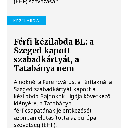
(EHF) szavazásán.
KÉZILABDA
Férfi kézilabda BL: a
Szeged kapott
szabadkártyát, a
Tatabánya nem
A nőknél a Ferencváros, a férfiaknál a
Szeged szabadkártyát kapott a
kézilabda Bajnokok Ligája következő
idényére, a Tatabánya
férficsapatának jelentkezését
azonban elutasította az európai
szövetség (EHF).