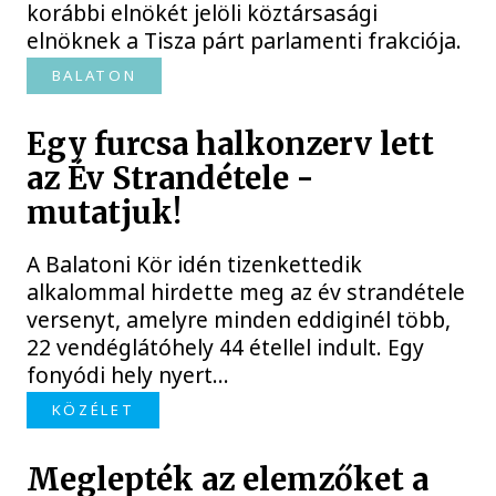
korábbi elnökét jelöli köztársasági
elnöknek a Tisza párt parlamenti frakciója.
BALATON
Egy furcsa halkonzerv lett
az Év Strandétele -
mutatjuk!
A Balatoni Kör idén tizenkettedik
alkalommal hirdette meg az év strandétele
versenyt, amelyre minden eddiginél több,
22 vendéglátóhely 44 étellel indult. Egy
fonyódi hely nyert...
KÖZÉLET
Meglepték az elemzőket a