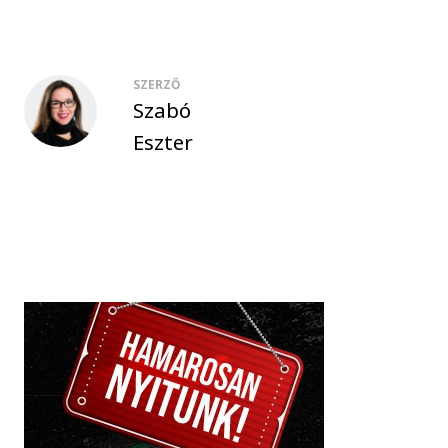
SZERZŐ
Szabó
Eszter