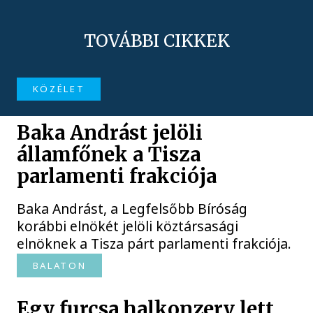
TOVÁBBI CIKKEK
KÖZÉLET
Baka Andrást jelöli
államfőnek a Tisza
parlamenti frakciója
Baka Andrást, a Legfelsőbb Bíróság
korábbi elnökét jelöli köztársasági
elnöknek a Tisza párt parlamenti frakciója.
BALATON
Egy furcsa halkonzerv lett