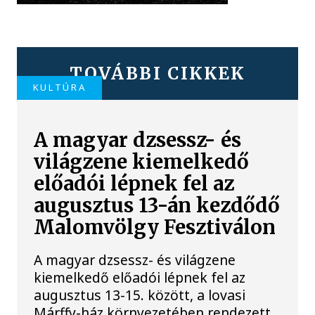
TOVÁBBI CIKKEK
KULTÚRA
A magyar dzsessz- és
világzene kiemelkedő
előadói lépnek fel az
augusztus 13-án kezdődő
Malomvölgy Fesztiválon
A magyar dzsessz- és világzene
kiemelkedő előadói lépnek fel az
augusztus 13-15. között, a lovasi
Márffy-ház környezetében rendezett