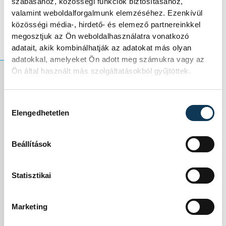
szabásához, közösségi funkciók biztosításához,
fontos számomra, hogy ezzel másokon
valamint weboldalforgalmunk elemzéséhez. Ezenkívül
segítsek.
közösségi média-, hirdető- és elemező partnereinkkel
megosztjuk az Ön weboldalhasználatra vonatkozó
adatait, akik kombinálhatják az adatokat más olyan
adatokkal, amelyeket Ön adott meg számukra vagy az
Ön által használt más szolgáltatásokból gyűjtöttek.
Ha valaki nem tudja,
Hozzájárulás kiválasztása
Elengedhetetlen
mit miért csinál, ha
nem tudja
Beállítások
megmondani, hogy
Statisztikai
mi érdekli, vagy
miért van benne
Marketing