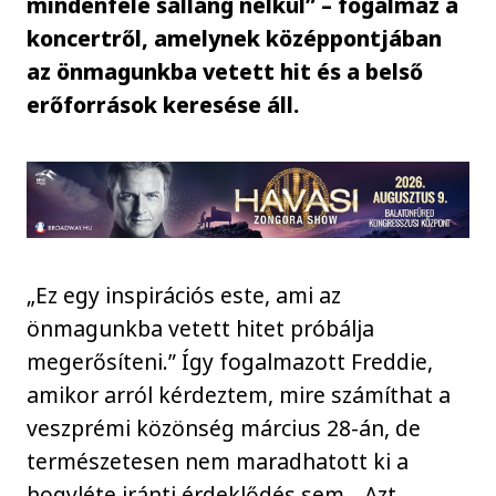
mindenféle sallang nélkül” – fogalmaz a
koncertről, amelynek középpontjában
az önmagunkba vetett hit és a belső
erőforrások keresése áll.
„Ez egy inspirációs este, ami az
önmagunkba vetett hitet próbálja
megerősíteni.” Így fogalmazott Freddie,
amikor arról kérdeztem, mire számíthat a
veszprémi közönség március 28-án, de
természetesen nem maradhatott ki a
hogyléte iránti érdeklődés sem. „Azt