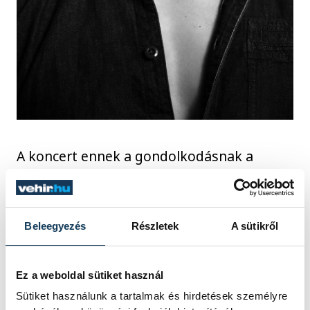
A koncert ennek a gondolkodásnak a
lenyomata. „Semmiféle megoldandó
feladatra nem gondolok közben, ez a
legjobb része. Ott van két óra, és
Beleegyezés
Részletek
A sütikről
egyszerűen csak közvetítek. A „belső tűz”
fogalma a koncert központi elemeként
Ez a weboldal sütiket használ
jelenik meg, a gondolatok személyes
Sütiket használunk a tartalmak és hirdetések személyre
példákon keresztül bontakoznak ki, de