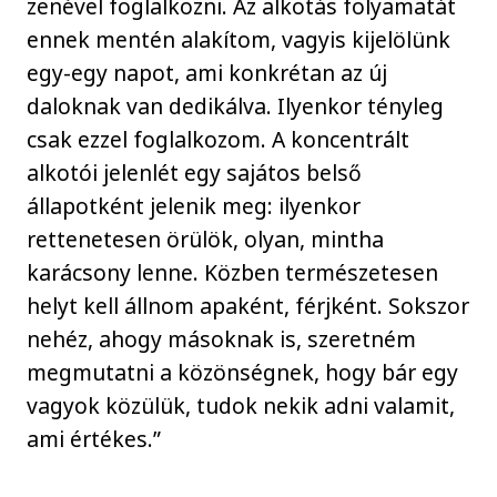
zenével foglalkozni. Az alkotás folyamatát
ennek mentén alakítom, vagyis kijelölünk
egy-egy napot, ami konkrétan az új
daloknak van dedikálva. Ilyenkor tényleg
csak ezzel foglalkozom. A koncentrált
alkotói jelenlét egy sajátos belső
állapotként jelenik meg: ilyenkor
rettenetesen örülök, olyan, mintha
karácsony lenne. Közben természetesen
helyt kell állnom apaként, férjként. Sokszor
nehéz, ahogy másoknak is, szeretném
megmutatni a közönségnek, hogy bár egy
vagyok közülük, tudok nekik adni valamit,
ami értékes.”