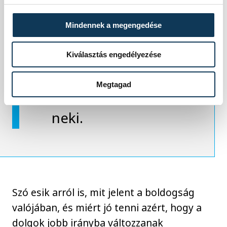
egy bizonyos
helyzetben,
Mindennek a megengedése
amelyben semmi
Kiválasztás engedélyezése
keresnivalója, akkor
Megtagad
ez az este segíthet
neki.
Szó esik arról is, mit jelent a boldogság
valójában, és miért jó tenni azért, hogy a
dolgok jobb irányba változzanak