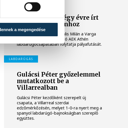
LABDARÚGÁS
Vitális Milán négy évre írt
alá az AEK Athénhoz
dennek a megengedése
A magyar válogatott Vitális Milán a Varga
Barnabást is foglalkoztató AEK Athén
labdarúgócsapatában folytatja pályafutását.
LABDARÚGÁS
Gulácsi Péter győzelemmel
mutatkozott be a
Villarrealban
Gulácsi Péter kezdőként szerepelt új
csapata, a Villarreal szerdai
edzőmérkőzésén, melyet 1-0-ra nyert meg a
spanyol labdarúgó-bajnokságban szereplő
együttes.