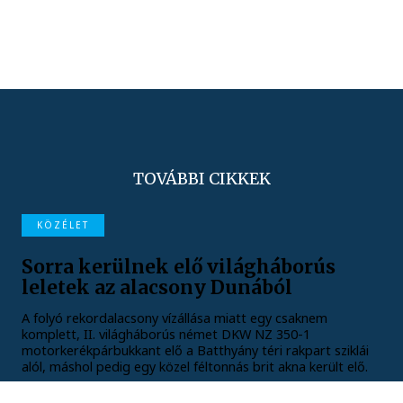
TOVÁBBI CIKKEK
KÖZÉLET
Sorra kerülnek elő világháborús
leletek az alacsony Dunából
A folyó rekordalacsony vízállása miatt egy csaknem
komplett, II. világháborús német DKW NZ 350-1
motorkerékpárbukkant elő a Batthyány téri rakpart sziklái
alól, máshol pedig egy közel féltonnás brit akna került elő.