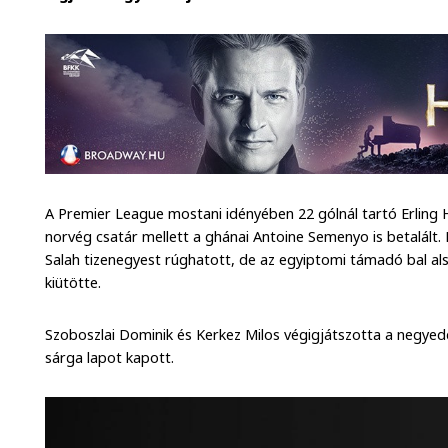
A Premier League mostani idényében 22 gólnál tartó Erling
norvég csatár mellett a ghánai Antoine Semenyo is betalál
Salah tizenegyest rúghatott, de az egyiptomi támadó bal al
kiütötte.
Szoboszlai Dominik és Kerkez Milos végigjátszotta a negyed
sárga lapot kapott.