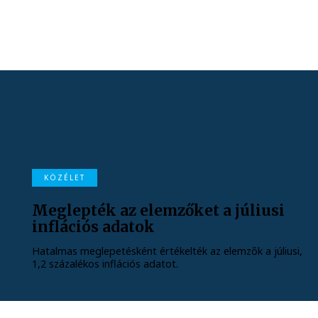
KÖZÉLET
Meglepték az elemzőket a júliusi
inflációs adatok
Hatalmas meglepetésként értékelték az elemzők a júliusi,
1,2 százalékos inflációs adatot.