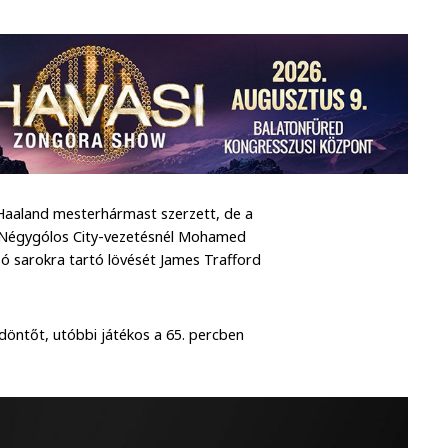
 Haaland mesterhármast szerzett, de a
t. Négygólos City-vezetésnél Mohamed
só sarokra tartó lövését James Trafford
döntőt, utóbbi játékos a 65. percben