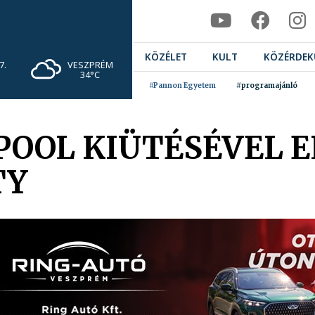
KÖZÉLET
KULT
KÖZÉRDEK
VESZPRÉM
7.
34°C
#Pannon Egyetem
#programajánló
RPOOL KIÜTÉSÉVEL 
TY