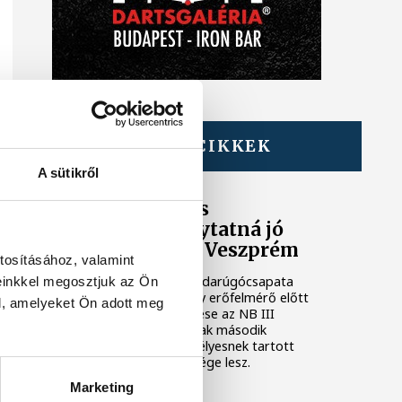
TOVÁBBI CIKKEK
VSC VESZPRÉM
A sütikről
A bajnokesélyes
otthonában folytatná jó
sorozatát a VSC Veszprém
tosításához, valamint
A VSC Veszprém férfi labdarúgócsapata
einkkel megosztjuk az Ön
szombaton újabb komoly erőfelmérő előtt
l, amelyeket Ön adott meg
áll: Gunther Zsolt együttese az NB III
északnyugati csoportjának második
fordulójában a bajnokesélyesnek tartott
Dorogi Bányász FC vendége lesz.
Marketing