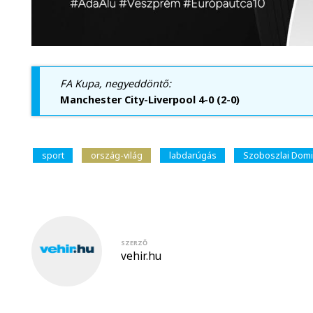
FA Kupa, negyeddöntő:
Manchester City-Liverpool 4-0 (2-0)
sport
ország-világ
labdarúgás
Szoboszlai Domi
SZERZŐ
vehir.hu