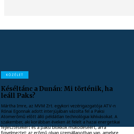
KÖZÉLET
Késéltánc a Dunán: Mi történik, ha
leáll Paks?
Mártha Imre, az MVM Zrt. egykori vezérigazgatója ATV-n
Rónai Egonnak adott interjújában vázolta fel a Paksi
Atomerőmű előtt álló példátlan technológiai kihívásokat. A
szakember, aki korábban éveken át felelt a hazai energetikai
fejlesztésekért és a paksi blokkok működéséért, arra
figyelmeztet: az erőmű olyan üzemállapotban van, amelyre