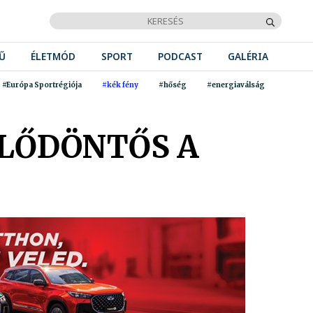
Ű
ÉLETMÓD
SPORT
PODCAST
GALÉRIA
#Európa Sportrégiója
#kék fény
#hőség
#energiaválság
ELŐDÖNTŐS A