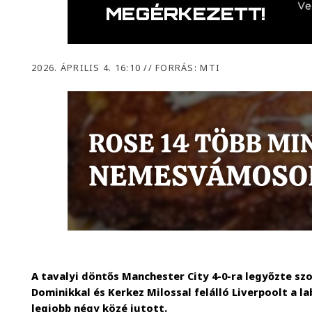
2026. ÁPRILIS 4. 16:10
//
FORRÁS: MTI
A tavalyi döntős Manchester City 4-0-ra legyőzte sz
Dominikkal és Kerkez Milossal felálló Liverpoolt a l
legjobb négy közé jutott.