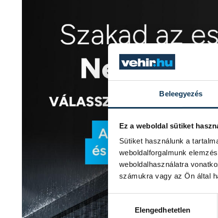
Beleegyezés
Ez a weboldal sütiket haszn
Sütiket használunk a tartal
weboldalforgalmunk elemzésé
weboldalhasználatra vonatko
számukra vagy az Ön által ha
Hozzájárulás kiválasztása
Elengedhetetlen