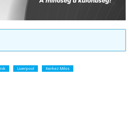
nik
Liverpool
Kerkez Milos