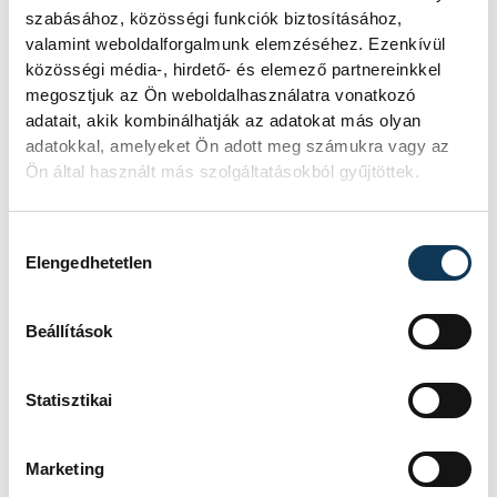
sport
kézilabda
ország-világ
szabásához, közösségi funkciók biztosításához,
valamint weboldalforgalmunk elemzéséhez. Ezenkívül
férfi kézilabda Európa-liga
közösségi média-, hirdető- és elemező partnereinkkel
megosztjuk az Ön weboldalhasználatra vonatkozó
adatait, akik kombinálhatják az adatokat más olyan
adatokkal, amelyeket Ön adott meg számukra vagy az
Ön által használt más szolgáltatásokból gyűjtöttek.
SZERZŐ
Hozzájárulás kiválasztása
vehir.hu
Elengedhetetlen
Beállítások
Statisztikai
Marketing