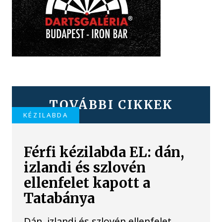
TOVÁBBI CIKKEK
KÉZILABDA
Férfi kézilabda EL: dán,
izlandi és szlovén
ellenfelet kapott a
Tatabánya
Dán, izlandi és szlovén ellenfelet