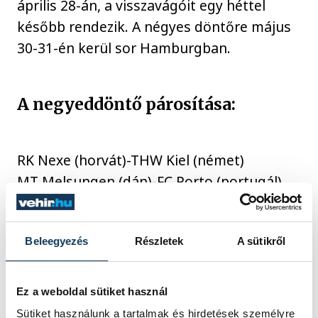
április 28-án, a visszavágóit egy héttel
később rendezik. A négyes döntőre május
30-31-én kerül sor Hamburgban.
A negyeddöntő párosítása:
RK Nexe (horvát)-THW Kiel (német)
MT Melsungen (dán)-FC Porto (portugál)
Flensburg-Handewitt (német) - Rhein-
Neckar Löwen (német)
Beleegyezés
Részletek
A sütikről
Vardar Szkopje (északmacedón)-
Montpellier HB (francia)
Ez a weboldal sütiket használ
Sütiket használunk a tartalmak és hirdetések személyre