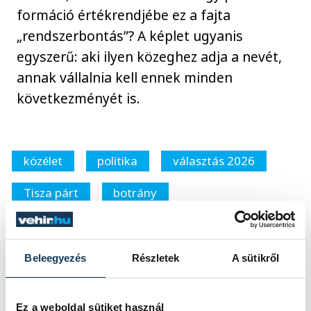
formáció értékrendjébe ez a fajta
„rendszerbontás”? A képlet ugyanis
egyszerű: aki ilyen közeghez adja a nevét,
annak vállalnia kell ennek minden
következményét is.
közélet
politika
választás 2026
Tisza párt
botrány
Forsthoffer Ágnes
Eckü
Beleegyezés
Részletek
A sütikről
Ez a weboldal sütiket használ