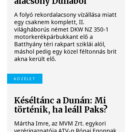
alacsony Dunából
A folyó rekordalacsony vízállása miatt
egy csaknem komplett, II.
világháborús német DKW NZ 350-1
motorkerékpárbukkant elő a
Batthyány téri rakpart sziklái alól,
máshol pedig egy közel féltonnás brit
akna került elő.
KÖZÉLET
Késéltánc a Dunán: Mi
történik, ha leáll Paks?
Mártha Imre, az MVM Zrt. egykori
vezérigazgatója ATV-n Rónai Egonnak