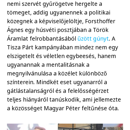
nemi szervét gyűrögetve hergelte a
tömeget, addig ugyanennek a politikai
közegnek a képviselőjelöltje, Forsthoffer
Ágnes egy húsvéti posztjában a Török
Áramlat felrobbantásából
űzött gúnyt
. A
Tisza Párt kampányában mindez nem egy
elszigetelt és véletlen egybeesés, hanem
ugyanannak a mentalitásnak a
megnyilvánulása a közélet különböző
színterein. Mindkét eset ugyanarról a
gátlástalanságról és a felelősségérzet
teljes hiányáról tanúskodik, ami jellemezte
a közösséget Magyar Péter feltűnése óta.