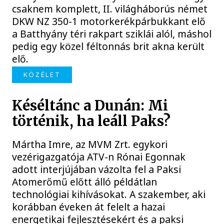
csaknem komplett, II. világháborús német
DKW NZ 350-1 motorkerékpárbukkant elő
a Batthyány téri rakpart sziklái alól, máshol
pedig egy közel féltonnás brit akna került
elő.
KÖZÉLET
Késéltánc a Dunán: Mi
történik, ha leáll Paks?
Mártha Imre, az MVM Zrt. egykori
vezérigazgatója ATV-n Rónai Egonnak
adott interjújában vázolta fel a Paksi
Atomerőmű előtt álló példátlan
technológiai kihívásokat. A szakember, aki
korábban éveken át felelt a hazai
energetikai fejlesztésekért és a paksi