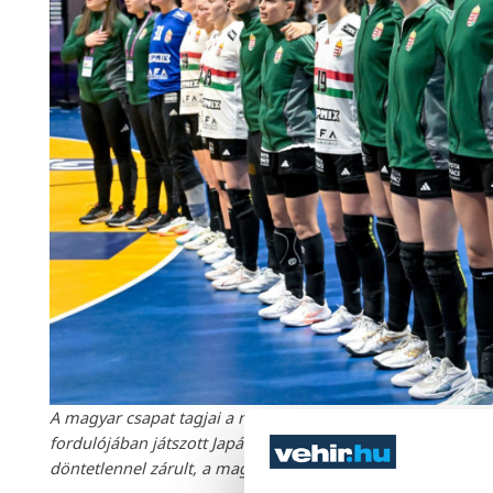
A magyar csapat tagjai a német-holland közös rendezésű n
fordulójában játszott Japán - Magyarország mérkõzés után
döntetlennel zárult, a magyar válogatott a negyeddöntõbe j