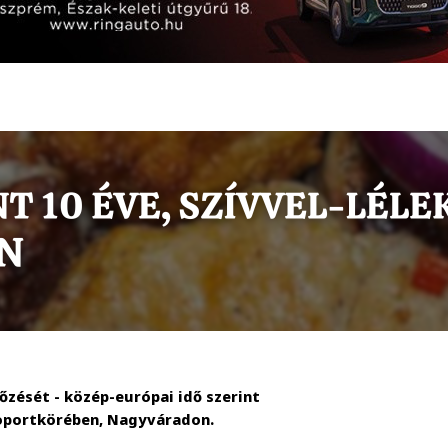
zését - közép-európai idő szerint
soportkörében, Nagyváradon.