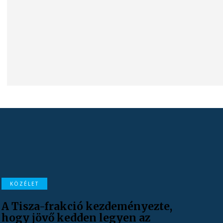
KÖZÉLET
A Tisza-frakció kezdeményezte,
hogy jövő kedden legyen az