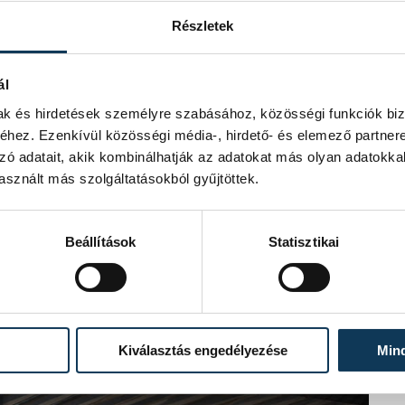
Részletek
ál
mak és hirdetések személyre szabásához, közösségi funkciók biz
hez. Ezenkívül közösségi média-, hirdető- és elemező partner
zó adatait, akik kombinálhatják az adatokat más olyan adatokka
sznált más szolgáltatásokból gyűjtöttek.
Beállítások
Statisztikai
Kiválasztás engedélyezése
Min