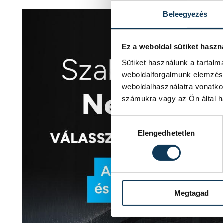
Beleegyezés
Ez a weboldal sütiket haszn
Sütiket használunk a tartal
weboldalforgalmunk elemzésé
weboldalhasználatra vonatko
számukra vagy az Ön által ha
Hozzájárulás kiválasztása
Elengedhetetlen
Megtagad