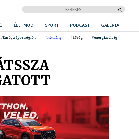
Ű
ÉLETMÓD
SPORT
PODCAST
GALÉRIA
#Európa Sportrégiója
#kék fény
#hőség
#energiaválság
JÁTSSZA
GATOTT