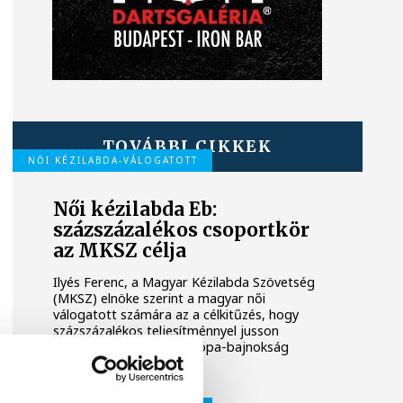
TOVÁBBI CIKKEK
NŐI KÉZILABDA-VÁLOGATOTT
Női kézilabda Eb:
százszázalékos csoportkör
az MKSZ célja
Ilyés Ferenc, a Magyar Kézilabda Szövetség
(MKSZ) elnöke szerint a magyar női
válogatott számára az a célkitűzés, hogy
százszázalékos teljesítménnyel jusson
tovább a decemberi Európa-bajnokság
csoportköréből.