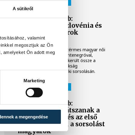
NŐI KÉZILABDA-VÁLOGATOTT
A sütikről
Női kézilabda Eb:
Montenegró, Szlovénia és
Izland a magyarok
tosításához, valamint
csoportjában
einkkel megosztjuk az Ön
A legutóbbi tornán bronzérmes magyar női
l, amelyeket Ön adott meg
kézilabda-válogatott Montenegróval,
Szlovéniával és Izlanddal került össze a
decemberi Európa-bajnokság
csoportkörének csütörtöki sorsolásán.
Marketing
NŐI KÉZILABDA-VÁLOGATOTT
Női kézilabda Eb:
Nagyváradon játszanak a
csoportkörben és az első
dennek a megengedése
kalapból várják a sorsolást
magyarok