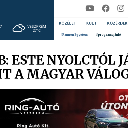
KÖZÉLET
KULT
KÖZÉRDEK
VESZPRÉM
7.
27°C
#Pannon Egyetem
#programajánló
B: ESTE NYOLCTÓL 
IT A MAGYAR VÁLO