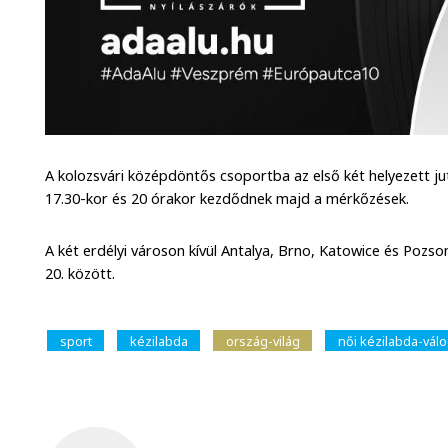
A kolozsvári középdöntős csoportba az első két helyezett jut
17.30-kor és 20 órakor kezdődnek majd a mérkőzések.
A két erdélyi városon kívül Antalya, Brno, Katowice és Pozs
20. között.
sport
kézilabda
ország-világ
női kézilabda-válo