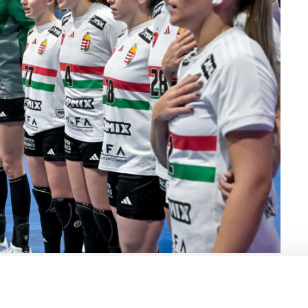
õi kézilabda-világbajnokság középdöntõjének 2.
 Rotterdamban 2025. december 5-én. A találkozó 26-26-os
utott. MTI/Szigetváry Zsolt