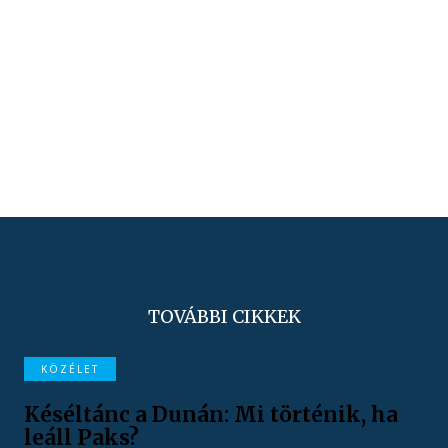
TOVÁBBI CIKKEK
KÖZÉLET
Késéltánc a Dunán: Mi történik, ha
leáll Paks?