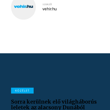
SZERZŐ
vehir.hu
KÖZÉLET
Sorra kerülnek elő világháborús
leletek az alacsony Dunából