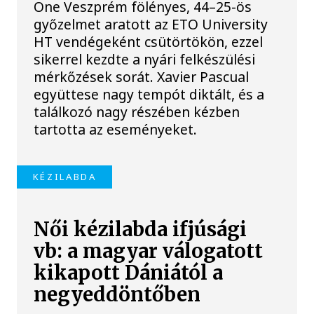
One Veszprém fölényes, 44–25-ös
győzelmet aratott az ETO University
HT vendégeként csütörtökön, ezzel
sikerrel kezdte a nyári felkészülési
mérkőzések sorát. Xavier Pascual
együttese nagy tempót diktált, és a
találkozó nagy részében kézben
tartotta az eseményeket.
KÉZILABDA
Női kézilabda ifjúsági
vb: a magyar válogatott
kikapott Dániától a
negyeddöntőben