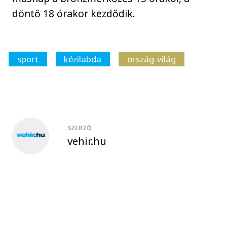
döntő 18 órakor kezdődik.
sport
kézilabda
ország-világ
SZERZŐ
vehir.hu