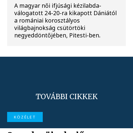
A magyar női ifjúsági kézilabda-
válogatott 24-20-ra kikapott Dániától
a romániai korosztályos
világbajnokság csütörtöki
negyeddöntőjében, Pitesti-ben.
TOVÁBBI CIKKEK
KÖZÉLET