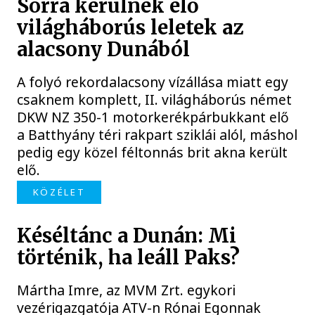
Sorra kerülnek elő
világháborús leletek az
alacsony Dunából
A folyó rekordalacsony vízállása miatt egy
csaknem komplett, II. világháborús német
DKW NZ 350-1 motorkerékpárbukkant elő
a Batthyány téri rakpart sziklái alól, máshol
pedig egy közel féltonnás brit akna került
elő.
KÖZÉLET
Késéltánc a Dunán: Mi
történik, ha leáll Paks?
Mártha Imre, az MVM Zrt. egykori
vezérigazgatója ATV-n Rónai Egonnak