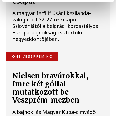
csapat
A magyar férfi ifjúsági kézilabda-
válogatott 32-27-re kikapott
Szlovéniától a belgrádi korosztályos
Európa-bajnokság csütörtöki
negyeddöntőjében.
ONE VESZPRÉM HC
Nielsen bravúrokkal,
Imre két góllal
mutatkozott be
Veszprém-mezben
A bajnoki és Magyar Kupa-címvédő