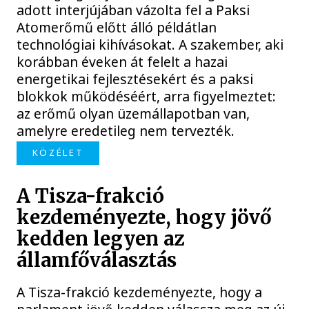
adott interjújában vázolta fel a Paksi
Atomerőmű előtt álló példátlan
technológiai kihívásokat. A szakember, aki
korábban éveken át felelt a hazai
energetikai fejlesztésekért és a paksi
blokkok működéséért, arra figyelmeztet:
az erőmű olyan üzemállapotban van,
amelyre eredetileg nem tervezték.
KÖZÉLET
A Tisza-frakció
kezdeményezte, hogy jövő
kedden legyen az
államfőválasztás
A Tisza-frakció kezdeményezte, hogy a