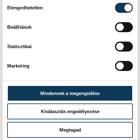
Hozzájárulás kiválasztása
Elengedhetetlen
Beállítások
Statisztikai
Marketing
TOVÁBBI CIKKEK
KÉZILABDA
Mindennek a megengedése
Férfi kézilabda ifjúsági
Kiválasztás engedélyezése
Eb: nem jutott
elődöntőbe a magyar
Megtagad