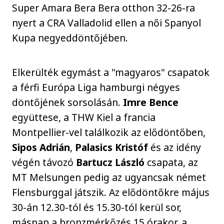
Super Amara Bera Bera otthon 32-26-ra
nyert a CRA Valladolid ellen a női Spanyol
Kupa negyeddöntőjében.
Elkerülték egymást a "magyaros" csapatok
a férfi Európa Liga hamburgi négyes
döntőjének sorsolásán.
Imre
Bence
együttese, a THW Kiel a francia
Montpellier-vel találkozik az elődöntőben,
Sipos Adrián
,
Palasics Kristóf
és az idény
végén távozó
Bartucz László
csapata, az
MT Melsungen pedig az ugyancsak német
Flensburggal játszik. Az elődöntőkre május
30-án 12.30-tól és 15.30-tól kerül sor,
másnap a bronzmérkőzés 15 órakor, a