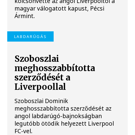
kölcsönvette az angol Liverpooltól a
magyar válogatott kapust, Pécsi
Ármint.
LABDARÚGÁS
Szoboszlai
meghosszabbította
szerződését a
Liverpoollal
Szoboszlai Dominik
meghosszabbította szerződését az
angol labdarúgó-bajnokságban
legutóbb ötödik helyezett Liverpool
FC-vel.