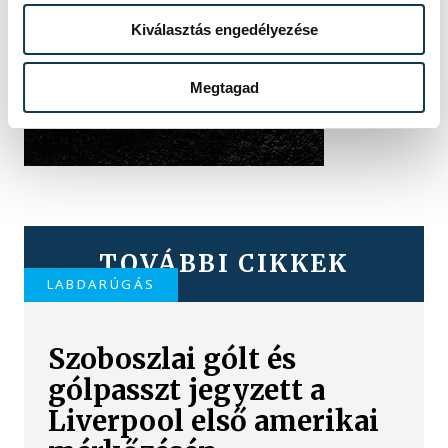
Kiválasztás engedélyezése
Megtagad
TOVÁBBI CIKKEK
LABDARÚGÁS
Szoboszlai gólt és
gólpasszt jegyzett a
Liverpool első amerikai