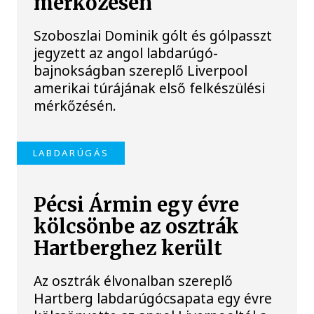
mérkőzésén
Szoboszlai Dominik gólt és gólpasszt
jegyzett az angol labdarúgó-
bajnokságban szereplő Liverpool
amerikai túrájának első felkészülési
mérkőzésén.
LABDARÚGÁS
Pécsi Ármin egy évre
kölcsönbe az osztrák
Hartberghez került
Az osztrák élvonalban szereplő
Hartberg labdarúgócsapata egy évre