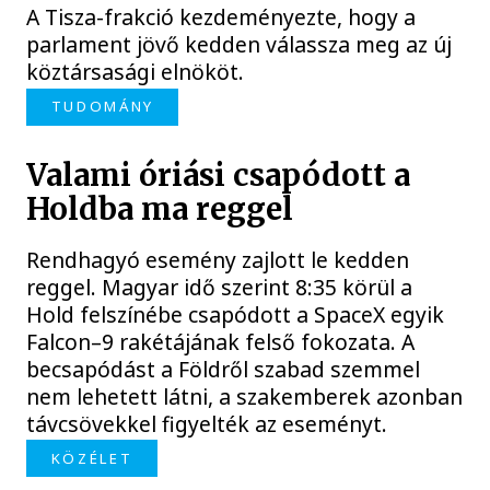
A Tisza-frakció kezdeményezte, hogy a
parlament jövő kedden válassza meg az új
köztársasági elnököt.
TUDOMÁNY
Valami óriási csapódott a
Holdba ma reggel
Rendhagyó esemény zajlott le kedden
reggel. Magyar idő szerint 8:35 körül a
Hold felszínébe csapódott a SpaceX egyik
Falcon–9 rakétájának felső fokozata. A
becsapódást a Földről szabad szemmel
nem lehetett látni, a szakemberek azonban
távcsövekkel figyelték az eseményt.
KÖZÉLET