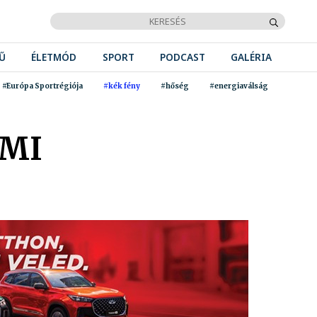
Ű
ÉLETMÓD
SPORT
PODCAST
GALÉRIA
#Európa Sportrégiója
#kék fény
#hőség
#energiaválság
ÉMI