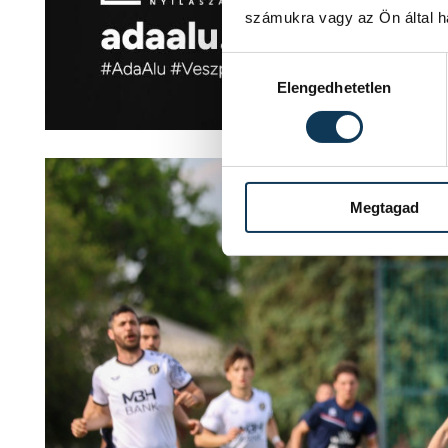
számukra vagy az Ön által ha
Hozzájárulás kiválasztása
Elengedhetetlen
Megtagad