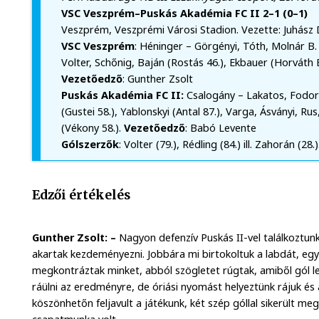
VSC Veszprém–Puskás Akadémia FC II 2–1 (0–1)
Veszprém, Veszprémi Városi Stadion. Vezette: Juhász 
VSC Veszprém
: Héninger – Görgényi, Tóth, Molnár B.
Volter, Schőnig, Baján (Rostás 46.), Ekbauer (Horváth B.
Vezetőedző
: Gunther Zsolt
Puskás Akadémia FC II:
Csalogány – Lakatos, Fodor 
(Gustei 58.), Yablonskyi (Antal 87.), Varga, Ásványi, Ru
(Vékony 58.).
Vezetőedző
: Babó Levente
Gólszerzők
: Volter (79.), Rédling (84.) ill. Zahorán (28.)
Edzői értékelés
Gunther Zsolt: –
Nagyon defenzív Puskás II-vel találkoztun
akartak kezdeményezni. Jobbára mi birtokoltuk a labdát, egys
megkontráztak minket, abból szögletet rúgtak, amiből gól l
ráülni az eredményre, de óriási nyomást helyeztünk rájuk és a 
köszönhetőn feljavult a játékunk, két szép góllal sikerült megf