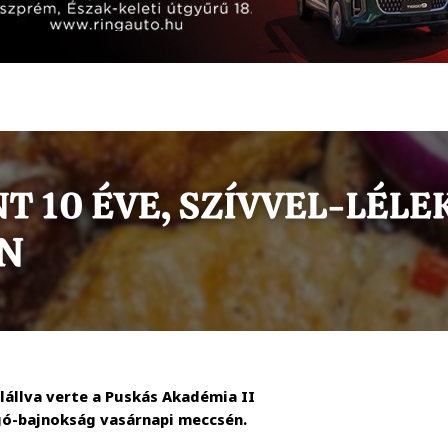
lállva verte a Puskás Akadémia II
gó-bajnokság vasárnapi meccsén.