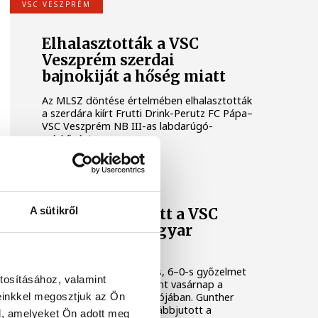
VSC VESZPRÉM
Elhalasztották a VSC
Veszprém szerdai
bajnokiját a hőség miatt
Az MLSZ döntése értelmében elhalasztották
a szerdára kiírt Frutti Drink-Perutz FC Pápa–
VSC Veszprém NB III-as labdarúgó-
mérkőzést.
VSC VESZPRÉM
A sütikről
Fél tucat gólt lőtt a VSC
Veszprém a Magyar
Kupában
A VSC Veszprém fölényes, 6–0-s győzelmet
tosításához, valamint
aratott a Tát vendégeként vasárnap a
einkkel megosztjuk az Ön
Magyar Kupa első fordulójában. Gunther
Zsolt legénysége így továbbjutott a
l, amelyeket Ön adott meg