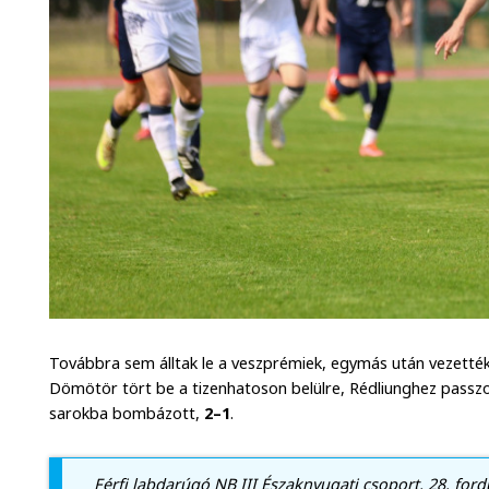
Továbbra sem álltak le a veszprémiek, egymás után vezetté
Dömötör tört be a tizenhatoson belülre, Rédliunghez passzol
sarokba bombázott,
2–1
.
Férfi labdarúgó NB III Északnyugati csoport, 28. ford