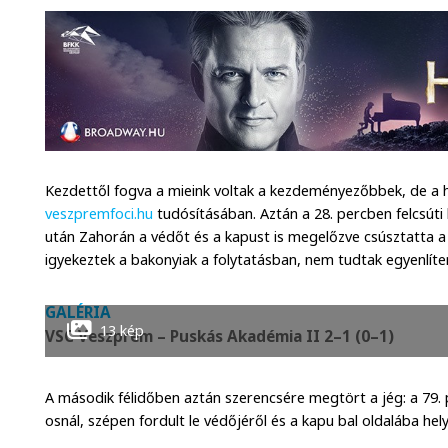
Kezdettől fogva a mieink voltak a kezdeményezőbbek, de a h
veszpremfoci.hu
tudósításában. Aztán a 28. percben felcsúti 
után Zahorán a védőt és a kapust is megelőzve csúsztatta 
igyekeztek a bakonyiak a folytatásban, nem tudtak egyenlíte
GALÉRIA
13 kép
VSC Veszprém – Puskás Akadémia II 2–1 (0–1)
A második félidőben aztán szerencsére megtört a jég: a 79. 
osnál, szépen fordult le védőjéről és a kapu bal oldalába hel