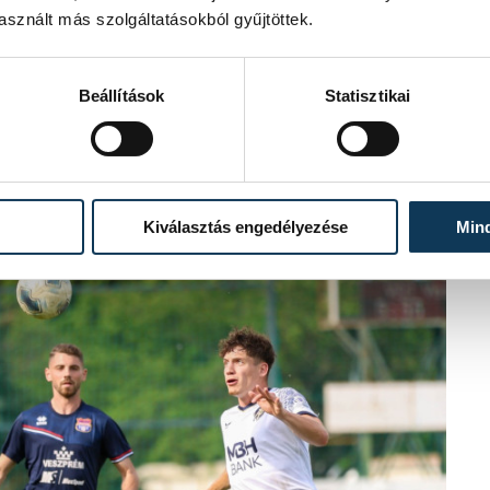
sznált más szolgáltatásokból gyűjtöttek.
Beállítások
Statisztikai
Kiválasztás engedélyezése
Min