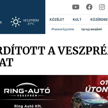
KÖZÉLET
KULT
KÖZÉRDEK
VESZPRÉM
8.
31°C
#Pannon Egyetem
#programajánló
DÍTOTT A VESZPR
AT