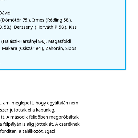
Dávid
 (Dömötör 75.), Irmes (Rédling 58.),
 58.), Berzsenyi (Horváth P. 58.), Kiss.
(Halászi-Harsányi 84.), Magasföldi
s, Makara (Csiszár 84.), Zahorán, Sipos
.
k, ami meglepett, hogy egyáltalán nem
zer jutottak el a kapunkig,
ett. A második félidőben megpróbáltak
félpályán is alig jöttek át. A cseréknek
ordítani a találkozót. Igazi