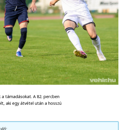
k a támadásokat. A 82. percben
t, aki egy átvétel után a hosszú
uló: