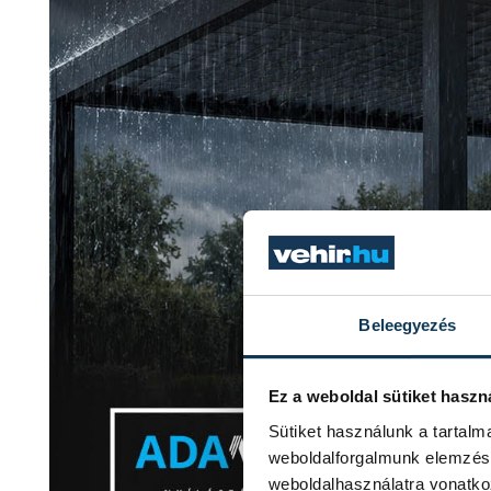
Beleegyezés
Ez a weboldal sütiket haszn
Sütiket használunk a tartal
weboldalforgalmunk elemzésé
weboldalhasználatra vonatko