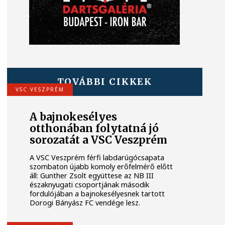
TOVÁBBI CIKKEK
VSC VESZPRÉM
A bajnokesélyes
otthonában folytatná jó
sorozatát a VSC Veszprém
A VSC Veszprém férfi labdarúgócsapata
szombaton újabb komoly erőfelmérő előtt
áll: Gunther Zsolt együttese az NB III
északnyugati csoportjának második
fordulójában a bajnokesélyesnek tartott
Dorogi Bányász FC vendége lesz.