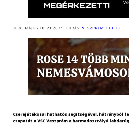
2026. MÁJUS 10. 21:26
//
FORRÁS:
VESZPREMFOCI.HU
Cserejátékosai hathatós segítségével, hátrányból fe
csapatát a VSC Veszprém a harmadosztályú labdarú