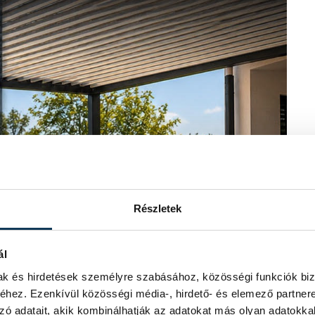
Részletek
ál
mak és hirdetések személyre szabásához, közösségi funkciók biz
hez. Ezenkívül közösségi média-, hirdető- és elemező partner
zó adatait, akik kombinálhatják az adatokat más olyan adatokka