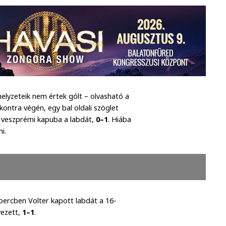
elyzeteik nem értek gólt – olvasható a
kontra végén, egy bal oldali szöglet
a veszprémi kapuba a labdát,
0–1
. Hiába
ni.
percben Volter kapott labdát a 16-
yezett,
1–1
.