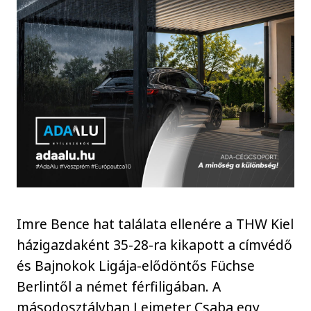
Imre Bence hat találata ellenére a THW Kiel
házigazdaként 35-28-ra kikapott a címvédő
és Bajnokok Ligája-elődöntős Füchse
Berlintől a német férfiligában. A
másodosztályban Leimeter Csaba egy