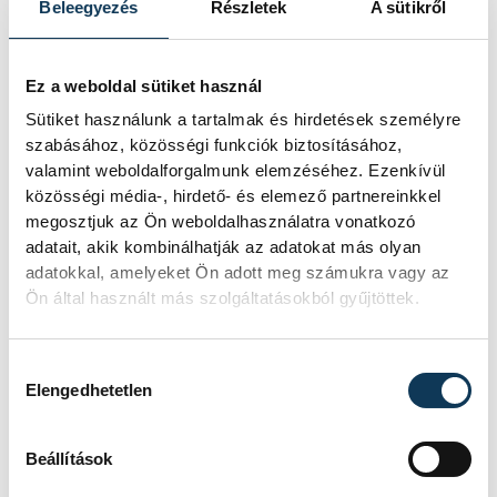
Beleegyezés
Részletek
A sütikről
Ez a weboldal sütiket használ
Sütiket használunk a tartalmak és hirdetések személyre
szabásához, közösségi funkciók biztosításához,
TOVÁBBI CIKKEK
valamint weboldalforgalmunk elemzéséhez. Ezenkívül
KÉZILABDA
közösségi média-, hirdető- és elemező partnereinkkel
megosztjuk az Ön weboldalhasználatra vonatkozó
adatait, akik kombinálhatják az adatokat más olyan
Férfi kézilabda ifjúsági
adatokkal, amelyeket Ön adott meg számukra vagy az
Eb: hatodik lett a
Ön által használt más szolgáltatásokból gyűjtöttek.
magyar válogatott
Hozzájárulás kiválasztása
A magyar férfi ifjúsági kézilabda-
Elengedhetetlen
válogatott hatodik lett a belgrádi
korosztályos Európa-bajnokságon,
Beállítások
mivel 35-31-re kikapott Izlandtól a
vasárnapi helyosztón.