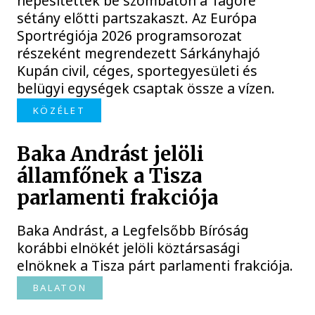
népesítették be szombaton a Tagore
sétány előtti partszakaszt. Az Európa
Sportrégiója 2026 programsorozat
részeként megrendezett Sárkányhajó
Kupán civil, céges, sportegyesületi és
belügyi egységek csaptak össze a vízen.
KÖZÉLET
Baka Andrást jelöli
államfőnek a Tisza
parlamenti frakciója
Baka Andrást, a Legfelsőbb Bíróság
korábbi elnökét jelöli köztársasági
elnöknek a Tisza párt parlamenti frakciója.
BALATON