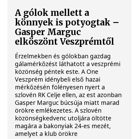
A gólok mellett a
könnyek is potyogtak –
Gasper Marguc
elköszönt Veszprémtől
Érzelmekben és gólokban gazdag
gálamérkőzést láthatott a veszprémi
közönség péntek este. A One
Veszprém idénybeli első hazai
mérkőzésén fölényesen nyert a
szlovén RK Celje ellen, az est azonban
Gasper Marguc búcsúja miatt marad
örökre emlékezetes. A szlovén
közönségkedvenc utoljára öltötte
magára a bakonyiak 24-es mezét,
amelyet a klub örökre