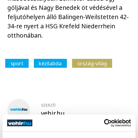
góljával és Nagy Benedek öt védésével a
feljutóhelyen álló Balingen-Weilstetten 42-
34-re nyert a HSG Krefeld Niederrhein
otthonában.
sport
kézilabda
ország-világ
SZERZŐ
vehir.hu