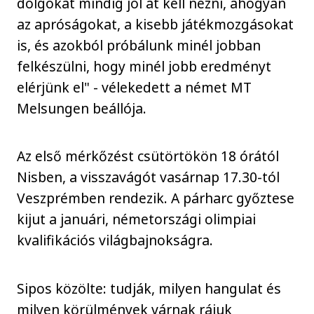
dolgokat mindig jól át kell nézni, ahogyan
az apróságokat, a kisebb játékmozgásokat
is, és azokból próbálunk minél jobban
felkészülni, hogy minél jobb eredményt
elérjünk el" - vélekedett a német MT
Melsungen beállója.
Az első mérkőzést csütörtökön 18 órától
Nisben, a visszavágót vasárnap 17.30-tól
Veszprémben rendezik. A párharc győztese
kijut a januári, németországi olimpiai
kvalifikációs világbajnokságra.
Sipos közölte: tudják, milyen hangulat és
milyen körülmények várnak rájuk