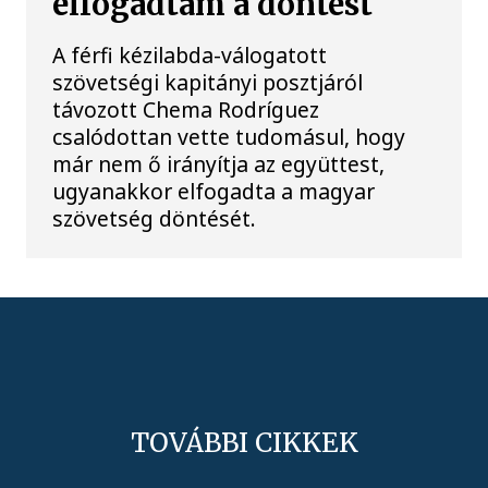
elfogadtam a döntést
A férfi kézilabda-válogatott
szövetségi kapitányi posztjáról
távozott Chema Rodríguez
csalódottan vette tudomásul, hogy
már nem ő irányítja az együttest,
ugyanakkor elfogadta a magyar
szövetség döntését.
TOVÁBBI CIKKEK