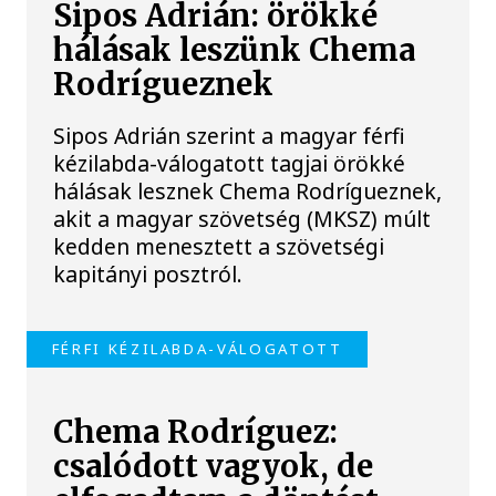
Sipos Adrián: örökké
hálásak leszünk Chema
Rodrígueznek
Sipos Adrián szerint a magyar férfi
kézilabda-válogatott tagjai örökké
hálásak lesznek Chema Rodrígueznek,
akit a magyar szövetség (MKSZ) múlt
kedden menesztett a szövetségi
kapitányi posztról.
FÉRFI KÉZILABDA-VÁLOGATOTT
Chema Rodríguez:
csalódott vagyok, de