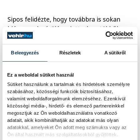
Sipos felidézte, hogy továbbra is sokan
hiányoznak sérülés miatt a keretükből,
köztük meghatározó játékosok, és ez
kihatással van a felkészülésükre és a
Beleegyezés
Részletek
A sütikről
szereplésükre is.
Ez a weboldal sütiket használ
"Ahogy elnézem, több Bundesliga-csapat
Sütiket használunk a tartalmak és hirdetések személyre
egyből észreveszi a problémát és szenved,
szabásához, közösségi funkciók biztosításához,
amikor két-három játékosa hiányzik. Mi
valamint weboldalforgalmunk elemzéséhez. Ezenkívül
ezzel küzdünk másfél éve" - idézte fel.
közösségi média-, hirdető- és elemező partnereinkkel
megosztjuk az Ön weboldalhasználatra vonatkozó
adatait, akik kombinálhatják az adatokat más olyan
adatokkal, amelyeket Ön adott meg számukra vagy az
sport
kézilabda
ország-világ
Ön által használt más szolgáltatásokból gyűjtöttek.