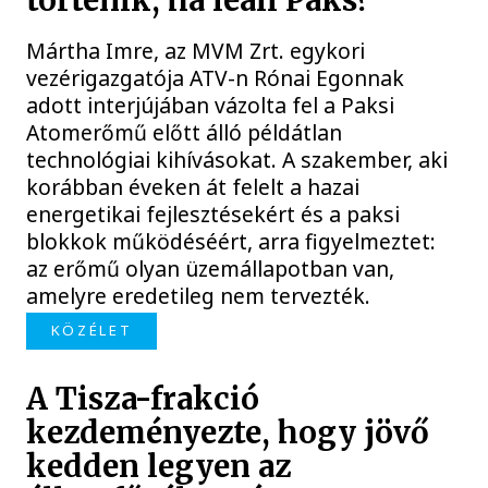
történik, ha leáll Paks?
Mártha Imre, az MVM Zrt. egykori
vezérigazgatója ATV-n Rónai Egonnak
adott interjújában vázolta fel a Paksi
Atomerőmű előtt álló példátlan
technológiai kihívásokat. A szakember, aki
korábban éveken át felelt a hazai
energetikai fejlesztésekért és a paksi
blokkok működéséért, arra figyelmeztet:
az erőmű olyan üzemállapotban van,
amelyre eredetileg nem tervezték.
KÖZÉLET
A Tisza-frakció
kezdeményezte, hogy jövő
kedden legyen az