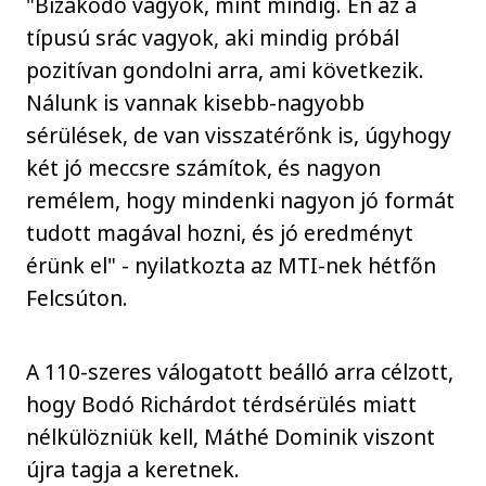
"Bizakodó vagyok, mint mindig. Én az a
típusú srác vagyok, aki mindig próbál
pozitívan gondolni arra, ami következik.
Nálunk is vannak kisebb-nagyobb
sérülések, de van visszatérőnk is, úgyhogy
két jó meccsre számítok, és nagyon
remélem, hogy mindenki nagyon jó formát
tudott magával hozni, és jó eredményt
érünk el" - nyilatkozta az MTI-nek hétfőn
Felcsúton.
A 110-szeres válogatott beálló arra célzott,
hogy Bodó Richárdot térdsérülés miatt
nélkülözniük kell, Máthé Dominik viszont
újra tagja a keretnek.