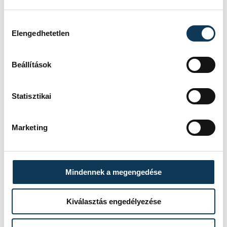
férfi kézilabda-válogatott
Sipos Adrián
Hozzájárulás kiválasztása
Elengedhetetlen
Beállítások
SZERZŐ
vehir.hu
Statisztikai
Marketing
Események
Mindennek a megengedése
Kiválasztás engedélyezése
SOROZAT
FÉRFI KÉZILABDA VB-
SELEJTEZŐ, 2026