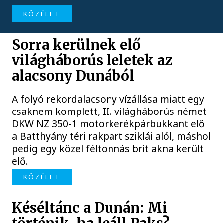
KÖZÉLET
Sorra kerülnek elő
világháborús leletek az
alacsony Dunából
A folyó rekordalacsony vízállása miatt egy
csaknem komplett, II. világháborús német
DKW NZ 350-1 motorkerékpárbukkant elő
a Batthyány téri rakpart sziklái alól, máshol
pedig egy közel féltonnás brit akna került
elő.
KÖZÉLET
Késéltánc a Dunán: Mi