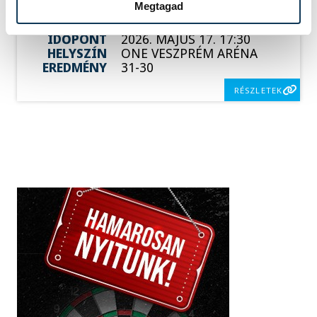
Megtagad
HAZAI
MAGYARORSZÁG
VENDÉG
SZERBIA
IDŐPONT
2026. MÁJUS 17. 17:30
HELYSZÍN
ONE VESZPRÉM ARÉNA
EREDMÉNY
31-30
RÉSZLETEK