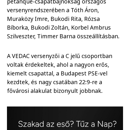
petanque-csapatbajnokság országos
versenyrendszerében a Tóth Áron,
Muraközy Imre, Bukodi Rita, Rózsa
Bíborka, Bukodi Zoltán, Korbel Ambrus
Szilveszter, Timmer Barna összeállításban.
A VEDAC versenyzői a C jelű csoportban
voltak érdekeltek, ahol a nagyon erős,
kiemelt csapattal, a Budapest PSE-vel
kezdtek, és nagy csatában 22:9-re a
fővárosi alakulat bizonyult jobbnak.