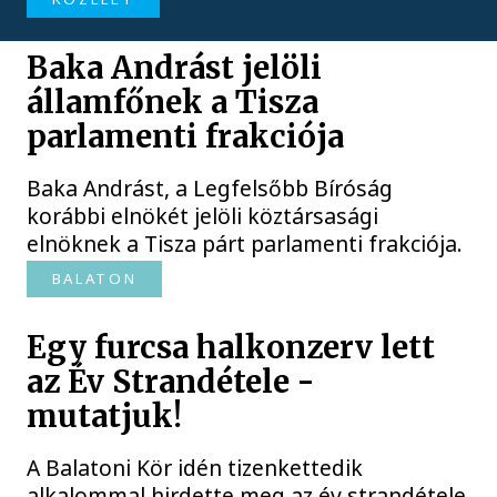
Baka Andrást jelöli
államfőnek a Tisza
parlamenti frakciója
Baka Andrást, a Legfelsőbb Bíróság
korábbi elnökét jelöli köztársasági
elnöknek a Tisza párt parlamenti frakciója.
BALATON
Egy furcsa halkonzerv lett
az Év Strandétele -
mutatjuk!
A Balatoni Kör idén tizenkettedik
alkalommal hirdette meg az év strandétele