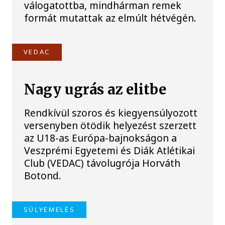
válogatottba, mindhárman remek
formát mutattak az elmúlt hétvégén.
VEDAC
Nagy ugrás az elitbe
Rendkívül szoros és kiegyensúlyozott
versenyben ötödik helyezést szerzett
az U18-as Európa-bajnokságon a
Veszprémi Egyetemi és Diák Atlétikai
Club (VEDAC) távolugrója Horváth
Botond.
SÚLYEMELÉS