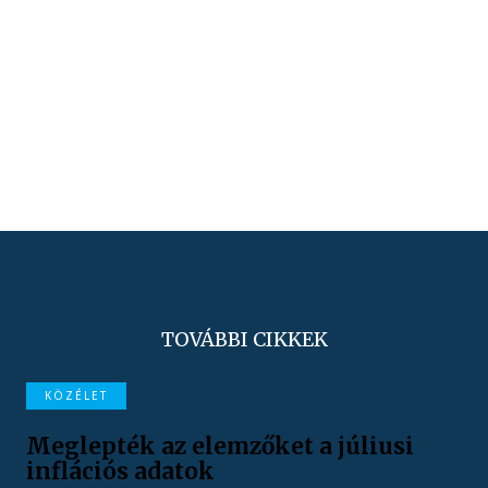
TOVÁBBI CIKKEK
KÖZÉLET
Meglepték az elemzőket a júliusi
inflációs adatok