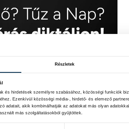
Részletek
ál
mak és hirdetések személyre szabásához, közösségi funkciók biz
hez. Ezenkívül közösségi média-, hirdető- és elemező partner
zó adatait, akik kombinálhatják az adatokat más olyan adatokka
sznált más szolgáltatásokból gyűjtöttek.