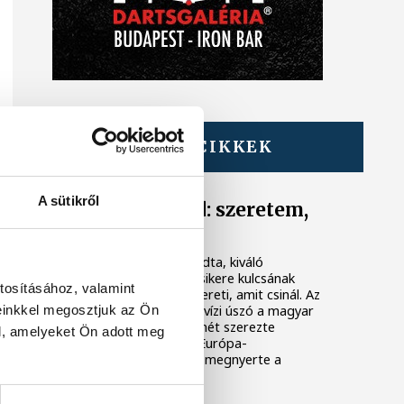
TOVÁBBI CIKKEK
ÚSZÁS
A sütikről
Betlehem Dávid: szeretem,
amit csinálok
Betlehem Dávid azt mondta, kiváló
formában érzi magát, a sikere kulcsának
tosításához, valamint
pedig azt tartja, hogy szereti, amit csinál. Az
einkkel megosztjuk az Ön
olimpiai bronzérmes nyíltvízi úszó a magyar
küldöttség első aranyérmét szerezte
l, amelyeket Ön adott meg
pénteken a párizsi vizes Európa-
bajnokságon azzal, hogy megnyerte a
kieséses versenyt.