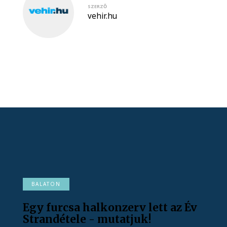
SZERZŐ
vehir.hu
BALATON
Egy furcsa halkonzerv lett az Év
Strandétele - mutatjuk!