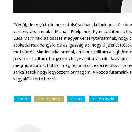
"Végül, de egyáltalán nem utolsósorban, különleges köszön
versenytársaimnak – Michael Phelpsnek, Ryan Lochténak, C
Luca Marinnak, az összes magyar versenytársamnak, hogy cs
szokatlannak hangzik, de az igazság az, hogy ti jelentetté
motivációt. Minden alkalommal, amikor felálltam a rajtkőre 
pályákra, tudtam, hogy nincs helye a hibázásnak. Rávilágíto
megmutattátok, hol kell még fejlődnöm, és a rendkívüli tel
sarkalltatok,hogy legyőzzem önmagam. A közös futamaink te
vagyok" - tette hozzá.
sport
ország-világ
úszás
Cseh László