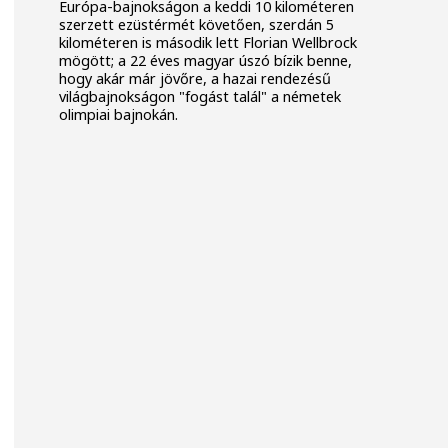
Európa-bajnokságon a keddi 10 kilométeren
szerzett ezüstérmét követően, szerdán 5
kilométeren is második lett Florian Wellbrock
mögött; a 22 éves magyar úszó bízik benne,
hogy akár már jövőre, a hazai rendezésű
világbajnokságon "fogást talál" a németek
olimpiai bajnokán.