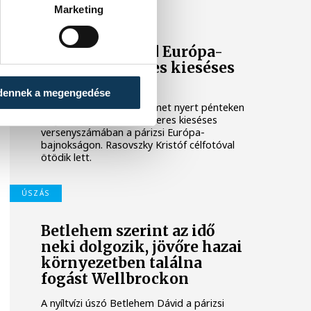
Marketing
ÚSZÁS
Betlehem Dávid Európa-
bajnok a 3 km-es kieséses
versenyben!
dennek a megengedése
Betlehem Dávid aranyérmet nyert pénteken
a nyíltvízi úszók 3 kilométeres kieséses
versenyszámában a párizsi Európa-
bajnokságon. Rasovszky Kristóf célfotóval
ötödik lett.
ÚSZÁS
Betlehem szerint az idő
neki dolgozik, jövőre hazai
környezetben találna
fogást Wellbrockon
A nyíltvízi úszó Betlehem Dávid a párizsi