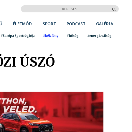
Ű
ÉLETMÓD
SPORT
PODCAST
GALÉRIA
#Európa Sportrégiója
#kék fény
#hőség
#energiaválság
ZI ÚSZÓ