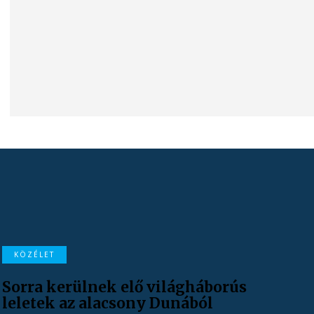
KÖZÉLET
Sorra kerülnek elő világháborús
leletek az alacsony Dunából