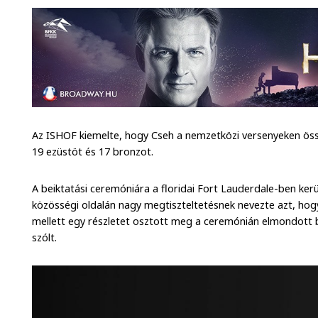
Az ISHOF kiemelte, hogy Cseh a nemzetközi versenyeken öss
19 ezüstöt és 17 bronzot.
A beiktatási ceremóniára a floridai Fort Lauderdale-ben kerü
közösségi oldalán nagy megtiszteltetésnek nevezte azt, hog
mellett egy részletet osztott meg a ceremónián elmondott b
szólt.