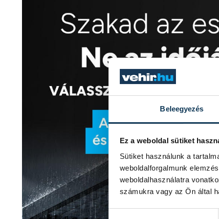
Beleegyezés
Ez a weboldal sütiket haszn
Sütiket használunk a tartal
weboldalforgalmunk elemzésé
weboldalhasználatra vonatko
számukra vagy az Ön által ha
Hozzájárulás kiválasztása