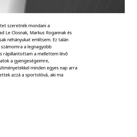
etet szeretnék mondani a
had Le Closnak, Markus Rogannak és
ak néhányukat említsem. Ez talán
tek számomra a legnagyobb
és rápillantottam a mellettem lévő
ttatok a gyengeségeimre,
jesítményetekkel minden egyes nap arra
ttek azzá a sportolóvá, aki ma