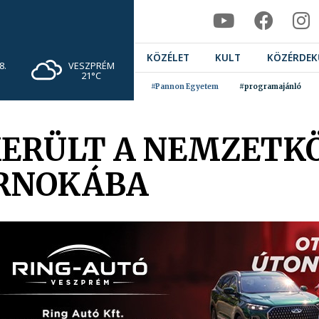
KÖZÉLET
KULT
KÖZÉRDEK
VESZPRÉM
8.
21°C
#Pannon Egyetem
#programajánló
KERÜLT A NEMZETKÖ
ARNOKÁBA