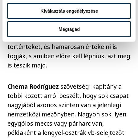
- nyilatkozta a játékosként kétszeres
Kiválasztás engedélyezése
olimpiai negyedik helyezett jobbátlövő.
Megtagad
Mint mondta, reálisan kell értékelni a
történteket, és hamarosan értékelni is
fogják, s amiben előre kell lépniük, azt meg
is teszik majd.
Chema Rodríguez
szövetségi kapitány a
többi között arról beszélt, hogy sok csapat
nagyjából azonos szinten van a jelenlegi
nemzetközi mezőnyben. Nagyon sok ilyen
egygólos meccs vagy párharc van,
példaként a lengyel-osztrák vb-selejtezőt