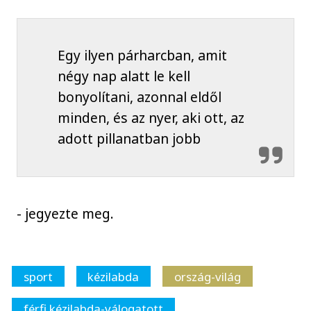
Egy ilyen párharcban, amit
négy nap alatt le kell
bonyolítani, azonnal eldől
minden, és az nyer, aki ott, az
adott pillanatban jobb
- jegyezte meg.
sport
kézilabda
ország-világ
férfi kézilabda-válogatott