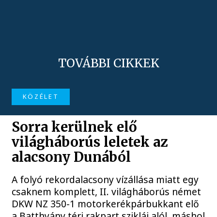
TOVÁBBI CIKKEK
KÖZÉLET
Sorra kerülnek elő
világháborús leletek az
alacsony Dunából
A folyó rekordalacsony vízállása miatt egy
csaknem komplett, II. világháborús német
DKW NZ 350-1 motorkerékpárbukkant elő
a Batthyány téri rakpart sziklái alól, máshol