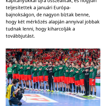
kapitányukkal újra összeálltak, és hogyan
teljesítettek a januári Európa-
bajnokságon, de nagyon bíztak benne,
hogy két mérkőzés alapján annyival jobbak
tudnak lenni, hogy kiharcolják a
továbbjutást.