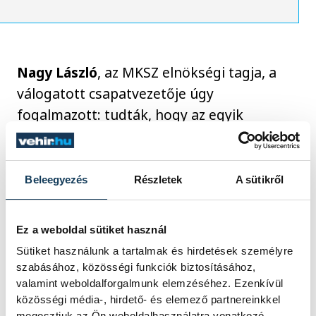
Nagy László
, az MKSZ elnökségi tagja, a
válogatott csapatvezetője úgy
fogalmazott: tudták, hogy az egyik
legnehezebb ellenfél jutott a csapatnak, és
ez a pályán is bizonyosodott. Néhány
játékos - például Bodó Richárd - kisebb-
Beleegyezés
Részletek
A sütikről
nagyobb sérülése nem könnyítette meg a
felkészülést, ennek ellenére a két meccs
Ez a weboldal sütiket használ
alapján volt esélyük kiharcolni a vb-
Sütiket használunk a tartalmak és hirdetések személyre
részvételt.
szabásához, közösségi funkciók biztosításához,
valamint weboldalforgalmunk elemzéséhez. Ezenkívül
közösségi média-, hirdető- és elemező partnereinkkel
megosztjuk az Ön weboldalhasználatra vonatkozó