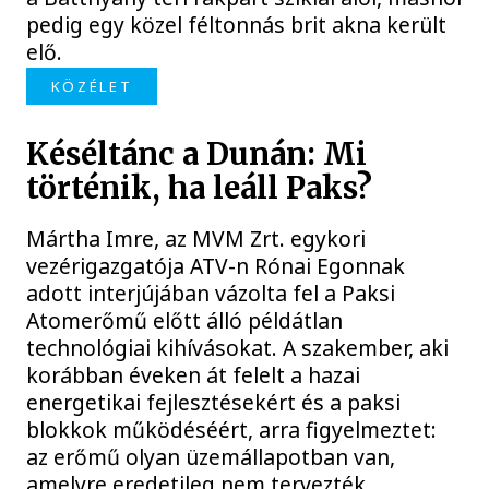
pedig egy közel féltonnás brit akna került
elő.
KÖZÉLET
Késéltánc a Dunán: Mi
történik, ha leáll Paks?
Mártha Imre, az MVM Zrt. egykori
vezérigazgatója ATV-n Rónai Egonnak
adott interjújában vázolta fel a Paksi
Atomerőmű előtt álló példátlan
technológiai kihívásokat. A szakember, aki
korábban éveken át felelt a hazai
energetikai fejlesztésekért és a paksi
blokkok működéséért, arra figyelmeztet:
az erőmű olyan üzemállapotban van,
amelyre eredetileg nem tervezték.