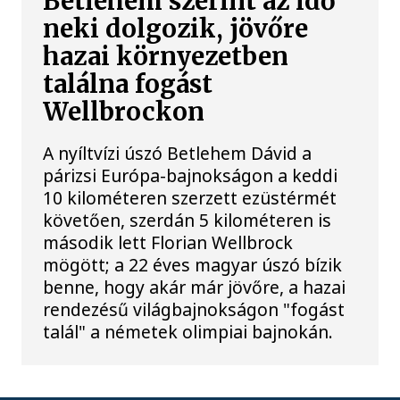
Betlehem szerint az idő
neki dolgozik, jövőre
hazai környezetben
találna fogást
Wellbrockon
A nyíltvízi úszó Betlehem Dávid a
párizsi Európa-bajnokságon a keddi
10 kilométeren szerzett ezüstérmét
követően, szerdán 5 kilométeren is
második lett Florian Wellbrock
mögött; a 22 éves magyar úszó bízik
benne, hogy akár már jövőre, a hazai
rendezésű világbajnokságon "fogást
talál" a németek olimpiai bajnokán.