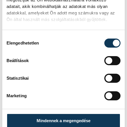
adatait, akik kombinálhatják az adatokat más olyan
Hozzáállásban és fizikálisan
adatokkal, amelyeket Ön adott meg számukra vagy az
is jelesre vizsgázott a
Ön által használt más szolgáltatásokból gyűjtöttek.
válogatottunk. Az apró hibák
végzetessé váltak, ezért nem
Hozzájárulás kiválasztása
sikerült a továbbjutás. Azt
Elengedhetetlen
mondtam, hogy a visszavágó
utolsó tíz percében dőlhet el
Beállítások
a párharc, és ez a jóslatom
be is jött. A legrosszabb,
Statisztikai
hogy egy góllal maradtunk
alul. Nem feltétlenül ezt
Marketing
érdemeltük, de ezt kaptuk
Mindennek a megengedése