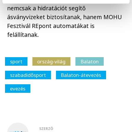
nemcsak a hidratációt segítő
ásványvizeket biztosítanak, hanem MOHU
Fesztivál REpont automatákat is
felállítanak.
sport
ország-világ
Balaton
szabadidősport
Balaton-átevezés
evezés
SZERZŐ