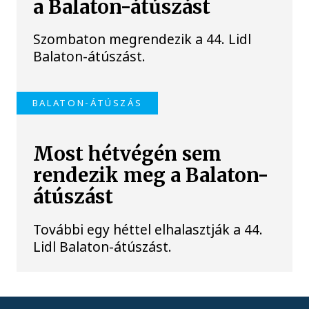
a Balaton-átúszást
Szombaton megrendezik a 44. Lidl
Balaton-átúszást.
BALATON-ÁTÚSZÁS
Most hétvégén sem
rendezik meg a Balaton-
átúszást
További egy héttel elhalasztják a 44.
Lidl Balaton-átúszást.