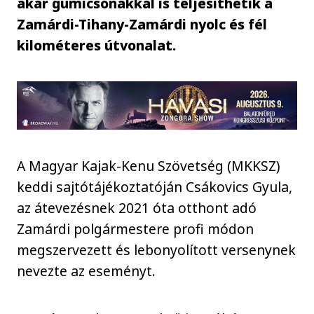
akár gumicsónakkal is teljesíthetik a
Zamárdi-Tihany-Zamárdi nyolc és fél
kilométeres útvonalat.
A Magyar Kajak-Kenu Szövetség (MKKSZ)
keddi sajtótájékoztatóján Csákovics Gyula,
az átevezésnek 2021 óta otthont adó
Zamárdi polgármestere profi módon
megszervezett és lebonyolított versenynek
nevezte az eseményt.