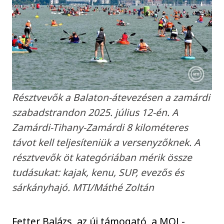
Résztvevők a Balaton-átevezésen a zamárdi
szabadstrandon 2025. július 12-én. A
Zamárdi-Tihany-Zamárdi 8 kilométeres
távot kell teljesíteniük a versenyzőknek. A
résztvevők öt kategóriában mérik össze
tudásukat: kajak, kenu, SUP, evezős és
sárkányhajó. MTI/Máthé Zoltán
Fetter Balázs, az új támogató, a MOL-