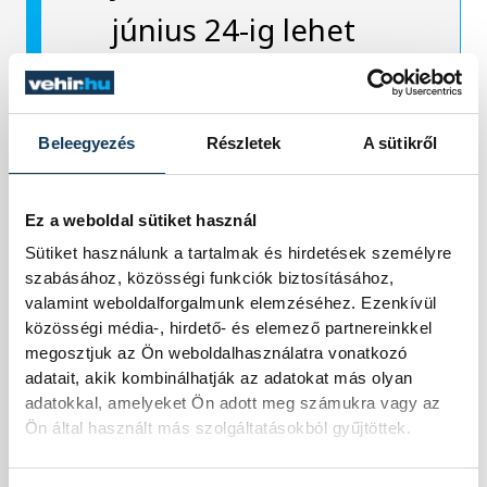
június 24-ig lehet
ezt megtenni, illetve
személyesen az
Beleegyezés
Részletek
A sütikről
esemény napján a
helyszínen. Aki
Ez a weboldal sütiket használ
Sütiket használunk a tartalmak és hirdetések személyre
május 31-ig jelzi
szabásához, közösségi funkciók biztosításához,
valamint weboldalforgalmunk elemzéséhez. Ezenkívül
indulási szándékát,
közösségi média-, hirdető- és elemező partnereinkkel
a kedvezményes
megosztjuk az Ön weboldalhasználatra vonatkozó
adatait, akik kombinálhatják az adatokat más olyan
részvételi lehetőség
adatokkal, amelyeket Ön adott meg számukra vagy az
Ön által használt más szolgáltatásokból gyűjtöttek.
mellé az esemény