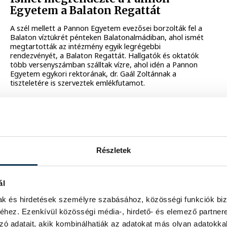
Egyetem a Balaton Regattát
A szél mellett a Pannon Egyetem evezősei borzolták fel a
Balaton víztükrét pénteken Balatonalmádiban, ahol ismét
megtartották az intézmény egyik legrégebbi
rendezvényét, a Balaton Regattát. Hallgatók és oktatók
több versenyszámban szálltak vízre, ahol idén a Pannon
Egyetem egykori rektorának, dr. Gaál Zoltánnak a
tiszteletére is szerveztek emlékfutamot.
2022. MÁJUS 21. 12:00
Részletek
ál
mak és hirdetések személyre szabásához, közösségi funkciók biz
hez. Ezenkívül közösségi média-, hirdető- és elemező partner
zó adatait, akik kombinálhatják az adatokat más olyan adatokka