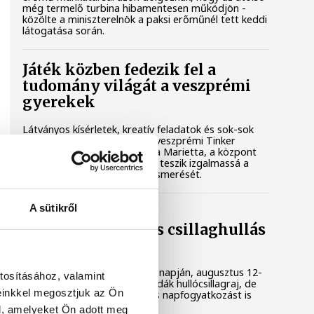
még termelő turbina hibamentesen működjön -
közölte a miniszterelnök a paksi erőműnél tett keddi
látogatása során.
Játék közben fedezik fel a
tudomány világát a veszprémi
gyerekek
Látványos kísérletek, kreatív feladatok és sok-sok
élmény várja a gyerekeket a veszprémi Tinker
Labsben. Videónkban Balassa Marietta, a központ
vezetője mutatja be, hogyan teszik izgalmassá a
természettudományok megismerését.
A sütikről
Augusztus 12-én
napfogyatkozás és csillaghullás
is vár ránk
Az év legsűrűbb csillagászati napján, augusztus 12-
tosításához, valamint
én éjjel tetőzik majd a Perseidák hullócsillagraj, de
einkkel megosztjuk az Ön
ugyanezen a napon részleges napfogyatkozást is
meg lehet majd figyelni.
l, amelyeket Ön adott meg