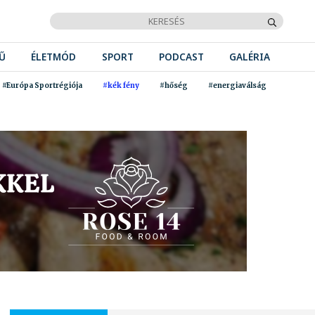
Ű
ÉLETMÓD
SPORT
PODCAST
GALÉRIA
#Európa Sportrégiója
#kék fény
#hőség
#energiaválság