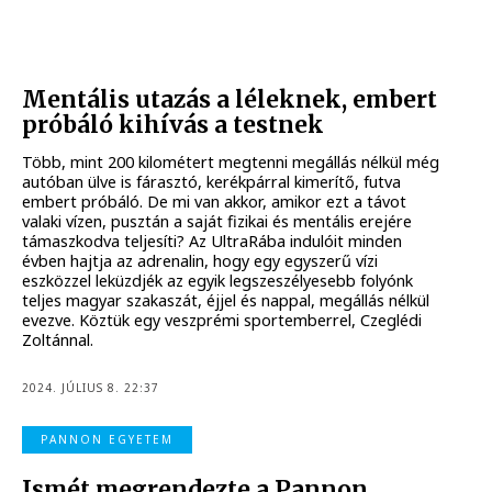
Mentális utazás a léleknek, embert
próbáló kihívás a testnek
Több, mint 200 kilométert megtenni megállás nélkül még
autóban ülve is fárasztó, kerékpárral kimerítő, futva
embert próbáló. De mi van akkor, amikor ezt a távot
valaki vízen, pusztán a saját fizikai és mentális erejére
támaszkodva teljesíti? Az UltraRába indulóit minden
évben hajtja az adrenalin, hogy egy egyszerű vízi
eszközzel leküzdjék az egyik legszeszélyesebb folyónk
teljes magyar szakaszát, éjjel és nappal, megállás nélkül
evezve. Köztük egy veszprémi sportemberrel, Czeglédi
Zoltánnal.
2024. JÚLIUS 8. 22:37
PANNON EGYETEM
Ismét megrendezte a Pannon