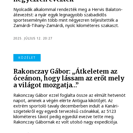
Nyolcadik alkalommal rendezték meg a Hervis Balaton-
átevezést: a nyár egyik legnagyobb szabadidős
sporteseményén több mint négyezren teljesítették a
Zamárdi-Tihany-Zamárdi, nyolc kilométeres szakaszt.
2025. JÚLIUS 12. 20:27
KÖZÉLET
Rakonczay Gábor: „Átkeletem az
óceánon, hogy lássam az erőt mely
a világot mozgatja…”
Rakonczay Gábor ezzel foglalta össze az elmúlt hetvenöt
napot, aminek a végén elérte Antigua kikötőjét. Az
extrém sportoló tavaly decemberben indult a Kanári-
szigetekről egy egyedi tervezésű csónakkal, az 5123
kilométeres távot pedig egyedül evezve tette meg.
Rakonczay Gábornak ez volt utolsó nagy expedíciója.