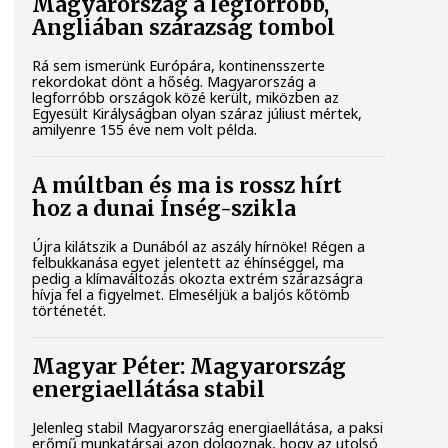
Magyarország a legforróbb,
Angliában szárazság tombol
Rá sem ismerünk Európára, kontinensszerte
rekordokat dönt a hőség. Magyarország a
legforróbb országok közé került, miközben az
Egyesült Királyságban olyan száraz júliust mértek,
amilyenre 155 éve nem volt példa.
A múltban és ma is rossz hírt
hoz a dunai Ínség-szikla
Újra kilátszik a Dunából az aszály hírnöke! Régen a
felbukkanása egyet jelentett az éhínséggel, ma
pedig a klímaváltozás okozta extrém szárazságra
hívja fel a figyelmet. Elmeséljük a baljós kőtömb
történetét.
Magyar Péter: Magyarország
energiaellátása stabil
Jelenleg stabil Magyarország energiaellátása, a paksi
erőmű munkatársai azon dolgoznak, hogy az utolsó