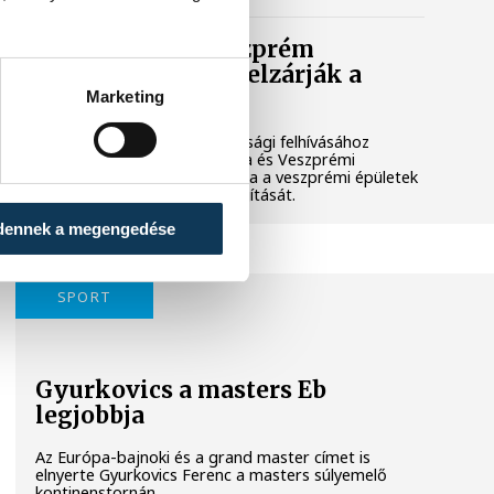
Lekapcsolják Veszprém
díszkivilágítását, elzárják a
szökőkutakat
Marketing
A kormány energiatakarékossági felhívásához
csatlakozva Veszprém városa és Veszprémi
Főegyházmegye is lekapcsolta a veszprémi épületek
és nevezetességek díszkivilágítását.
dennek a megengedése
SPORT
Gyurkovics a masters Eb
legjobbja
Az Európa-bajnoki és a grand master címet is
elnyerte Gyurkovics Ferenc a masters súlyemelő
kontinenstornán.