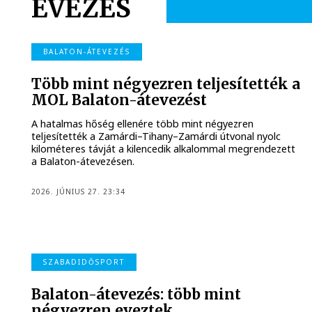
EVEZÉS
BALATON-ÁTEVEZÉS
Több mint négyezren teljesítették a
MOL Balaton-átevezést
A hatalmas hőség ellenére több mint négyezren
teljesítették a Zamárdi–Tihany–Zamárdi útvonal nyolc
kilométeres távját a kilencedik alkalommal megrendezett
a Balaton-átevezésen.
2026. JÚNIUS 27. 23:34
SZABADIDŐSPORT
Balaton-átevezés: több mint
négyezren eveztek