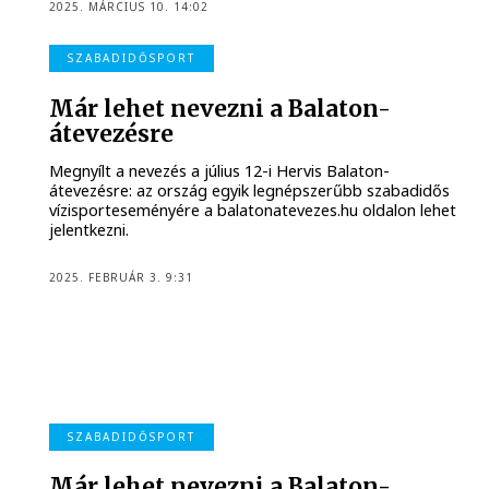
2025. MÁRCIUS 10. 14:02
SZABADIDŐSPORT
Már lehet nevezni a Balaton-
átevezésre
Megnyílt a nevezés a július 12-i Hervis Balaton-
átevezésre: az ország egyik legnépszerűbb szabadidős
vízisporteseményére a balatonatevezes.hu oldalon lehet
jelentkezni.
2025. FEBRUÁR 3. 9:31
SZABADIDŐSPORT
Már lehet nevezni a Balaton-