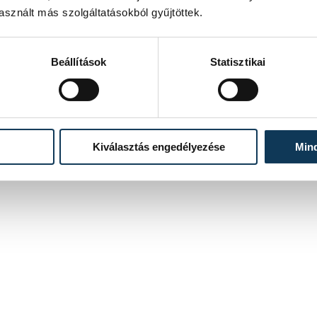
sznált más szolgáltatásokból gyűjtöttek.
Beállítások
Statisztikai
Kiválasztás engedélyezése
Min