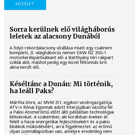
KÖZÉLET
Sorra kerülnek elő világháborús
leletek az alacsony Dunából
A folyó rekordalacsony vízállása miatt egy csaknem
komplett, II. világháborús német DKW NZ 350-1
motorkerékpárbukkant elő a Batthyány téri rakpart
sziklái alól, máshol pedig egy közel féltonnás brit
akna került elő.
Késéltánc a Dunán: Mi történik,
ha leáll Paks?
Mártha Imre, az MVM Zrt. egykori vezérigazgatója
ATV-n Rónai Egonnak adott interjújában vázolta fel
a Paksi Atomerőmű előtt álló példátlan technológiai
kihívásokat. A szakember, aki korábban éveken át
felelt a hazai energetikai fejlesztésekért és a paksi
blokkok működéséért, arra figyelmeztet: az erőmű
olyan üzemállapotban van, amelyre eredetileg nem