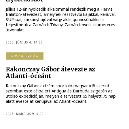
Július 12-én nyolcadik alkalommal rendezik meg a Hervis
Balaton-átevezést, amelynek résztvevői kajakkal, kenuval,
SUP-pal, sárkányhajóval vagy akár gumicsónakkal is
teljesíthetik a Zamárdi-Tihany-Zamárdi nyolc kilométeres
útvonalat.
2025. JÚNIUS 4. 14:55
ORSZÁG-VILÁG
Rakonczay Gábor átevezte az
Atlanti-óceánt
Rakonczay Gábor extrém sportoló magyar idő szerint
szombat este célba ért Antigua és Barbuda szigetén az
utolsó expedícióján, melyen a tervezett 65 helyett 75 nap
alatt evezte át kenujával az Atlanti-óceánt.
2025. MÁRCIUS 9. 9:00