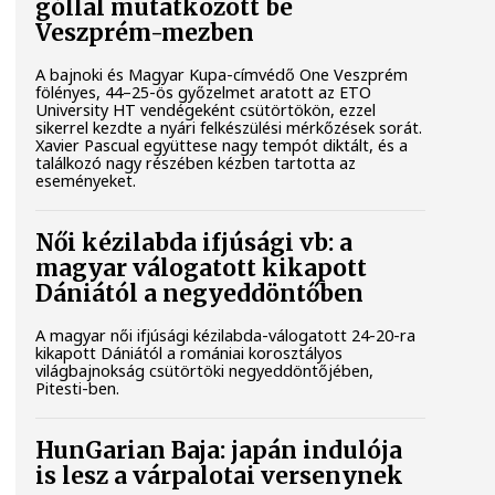
góllal mutatkozott be
Veszprém-mezben
A bajnoki és Magyar Kupa-címvédő One Veszprém
fölényes, 44–25-ös győzelmet aratott az ETO
University HT vendégeként csütörtökön, ezzel
sikerrel kezdte a nyári felkészülési mérkőzések sorát.
Xavier Pascual együttese nagy tempót diktált, és a
találkozó nagy részében kézben tartotta az
eseményeket.
Női kézilabda ifjúsági vb: a
magyar válogatott kikapott
Dániától a negyeddöntőben
A magyar női ifjúsági kézilabda-válogatott 24-20-ra
kikapott Dániától a romániai korosztályos
világbajnokság csütörtöki negyeddöntőjében,
Pitesti-ben.
HunGarian Baja: japán indulója
is lesz a várpalotai versenynek