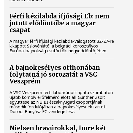
Férfi kézilabda ifjúsági Eb: nem
jutott elődöntőbe a magyar
csapat
A magyar férfi ifjúsági kézilabda-válogatott 32-27-re
kikapott Szlovéniától a belgrádi korosztályos
Európa-bajnokság csütörtöki negyeddöntőjében.
A bajnokesélyes otthonában
folytatná jó sorozatát a VSC
Veszprém
A VSC Veszprém férfi labdarúgócsapata szombaton
újabb komoly erőfelmérő előtt áll: Gunther Zsolt
együttese az NB III északnyugati csoportjának
második fordulójában a bajnokesélyesnek tartott
Dorogi Bányász FC vendége lesz.
Nielsen bravúrokkal, Imre két