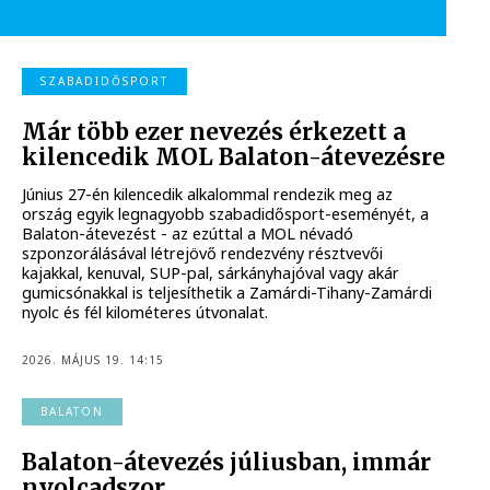
SZABADIDŐSPORT
Már több ezer nevezés érkezett a
kilencedik MOL Balaton-átevezésre
Június 27-én kilencedik alkalommal rendezik meg az
ország egyik legnagyobb szabadidősport-eseményét, a
Balaton-átevezést - az ezúttal a MOL névadó
szponzorálásával létrejövő rendezvény résztvevői
kajakkal, kenuval, SUP-pal, sárkányhajóval vagy akár
gumicsónakkal is teljesíthetik a Zamárdi-Tihany-Zamárdi
nyolc és fél kilométeres útvonalat.
2026. MÁJUS 19. 14:15
BALATON
Balaton-átevezés júliusban, immár
nyolcadszor