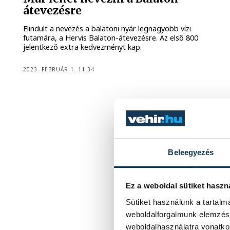
átevezésre
Elindult a nevezés a balatoni nyár legnagyobb vízi
futamára, a Hervis Balaton-átevezésre. Az első 800
jelentkező extra kedvezményt kap.
2023. FEBRUÁR 1. 11:34
Beleegyezés
Ez a weboldal sütiket haszn
Sütiket használunk a tartal
weboldalforgalmunk elemzésé
weboldalhasználatra vonatko