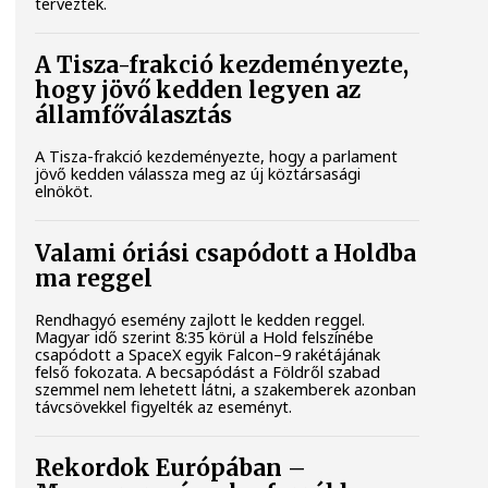
tervezték.
A Tisza-frakció kezdeményezte,
hogy jövő kedden legyen az
államfőválasztás
A Tisza-frakció kezdeményezte, hogy a parlament
jövő kedden válassza meg az új köztársasági
elnököt.
Valami óriási csapódott a Holdba
ma reggel
Rendhagyó esemény zajlott le kedden reggel.
Magyar idő szerint 8:35 körül a Hold felszínébe
csapódott a SpaceX egyik Falcon–9 rakétájának
felső fokozata. A becsapódást a Földről szabad
szemmel nem lehetett látni, a szakemberek azonban
távcsövekkel figyelték az eseményt.
Rekordok Európában –