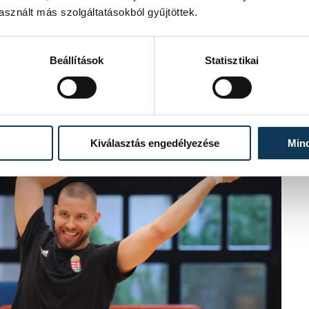
sznált más szolgáltatásokból gyűjtöttek.
Beállítások
Statisztikai
Kiválasztás engedélyezése
Min