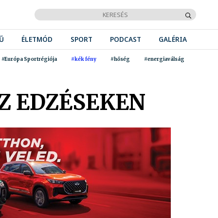
Ű
ÉLETMÓD
SPORT
PODCAST
GALÉRIA
#Európa Sportrégiója
#kék fény
#hőség
#energiaválság
Z EDZÉSEKEN