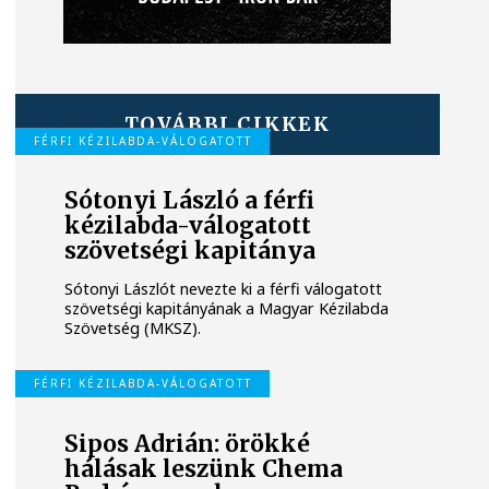
TOVÁBBI CIKKEK
FÉRFI KÉZILABDA-VÁLOGATOTT
Sótonyi László a férfi
kézilabda-válogatott
szövetségi kapitánya
Sótonyi Lászlót nevezte ki a férfi válogatott
szövetségi kapitányának a Magyar Kézilabda
Szövetség (MKSZ).
FÉRFI KÉZILABDA-VÁLOGATOTT
Sipos Adrián: örökké
hálásak leszünk Chema