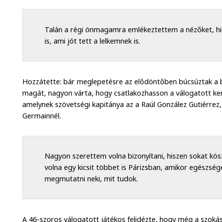
Talán a régi önmagamra emlékeztettem a nézőket, hi
is, ami jót tett a lelkemnek is.
Hozzátette: bár meglepetésre az elődöntőben búcsúztak a b
magát, nagyon várta, hogy csatlakozhasson a válogatott kere
amelynek szövetségi kapitánya az a Raúl González Gutiérrez, a
Germainnél.
Nagyon szerettem volna bizonyítani, hiszen sokat kös
volna egy kicsit többet is Párizsban, amikor egészsé
megmutatni neki, mit tudok.
A 46-szoros válogatott játékos felidézte, hogy még a szokás