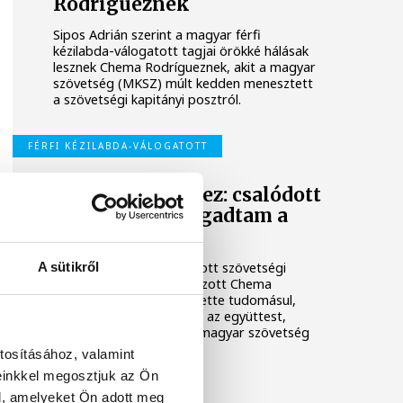
Rodrígueznek
Sipos Adrián szerint a magyar férfi
kézilabda-válogatott tagjai örökké hálásak
lesznek Chema Rodrígueznek, akit a magyar
szövetség (MKSZ) múlt kedden menesztett
a szövetségi kapitányi posztról.
FÉRFI KÉZILABDA-VÁLOGATOTT
Chema Rodríguez: csalódott
vagyok, de elfogadtam a
döntést
A sütikről
A férfi kézilabda-válogatott szövetségi
kapitányi posztjáról távozott Chema
Rodríguez csalódottan vette tudomásul,
hogy már nem ő irányítja az együttest,
ugyanakkor elfogadta a magyar szövetség
döntését.
tosításához, valamint
einkkel megosztjuk az Ön
l, amelyeket Ön adott meg