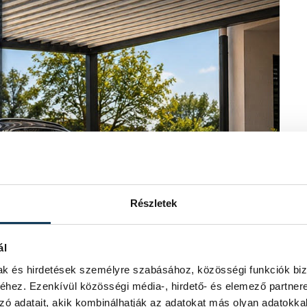
Részletek
ál
mak és hirdetések személyre szabásához, közösségi funkciók biz
hez. Ezenkívül közösségi média-, hirdető- és elemező partner
zó adatait, akik kombinálhatják az adatokat más olyan adatokka