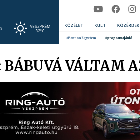
KÖZÉLET
KULT
KÖZÉRDEK
VESZPRÉM
9.
32°C
#Pannon Egyetem
#programajánló
 BÁBUVÁ VÁLTAM A