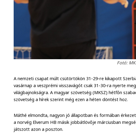
Fotó: MKS
A nemzeti csapat múlt csütörtökön 31-29-re kikapott Szerbi
vasárnap a veszprémi visszavágót csak 31-30-ra nyerte meg,
világbajnokságra. A magyar szövetség (MKSZ) hétfőn szabad
szövetség a hírek szerint még ezen a héten döntést hoz.
Máthé elmondta, nagyon jó állapotban és formában érkezett
a norvég Elverum HB másik jobbátlövője márciusban megsér
játszott azon a poszton.