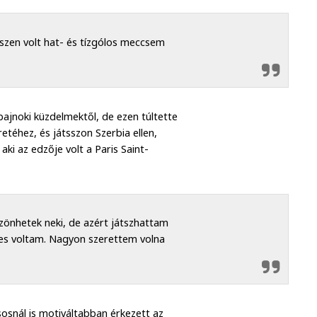
szen volt hat- és tízgólos meccsem
ajnoki küzdelmektől, de ezen túltette
téhez, és játsszon Szerbia ellen,
ki az edzője volt a Paris Saint-
zönhetek neki, de azért játszhattam
ges voltam. Nagyon szerettem volna
osnál is motiváltabban érkezett az