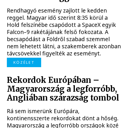
Rendhagyó esemény zajlott le kedden
reggel. Magyar idő szerint 8:35 körül a
Hold felszínébe csapódott a SpaceX egyik
Falcon–9 rakétájának felső fokozata. A
becsapódást a Földről szabad szemmel
nem lehetett látni, a szakemberek azonban
távcsövekkel figyelték az eseményt.
KÖZÉLET
Rekordok Európában –
Magyarország a legforróbb,
Angliában szárazság tombol
Rá sem ismerünk Európára,
kontinensszerte rekordokat dönt a hőség.
Magyarország a legforróbb országok közé