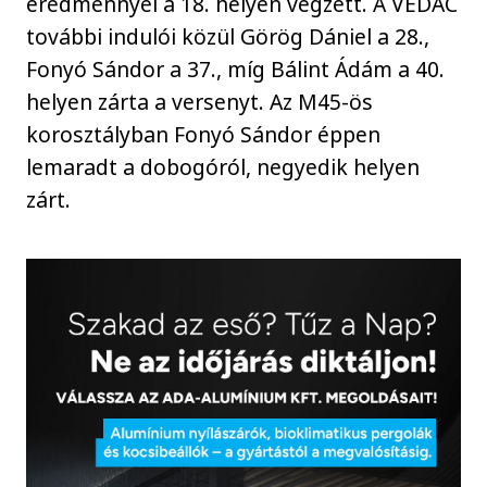
eredménnyel a 18. helyen végzett. A VEDAC
további indulói közül Görög Dániel a 28.,
Fonyó Sándor a 37., míg Bálint Ádám a 40.
helyen zárta a versenyt. Az M45-ös
korosztályban Fonyó Sándor éppen
lemaradt a dobogóról, negyedik helyen
zárt.