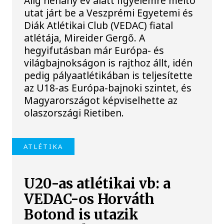
Alig néhány év alatt figyelemre méltó
utat járt be a Veszprémi Egyetemi és
Diák Atlétikai Club (VEDAC) fiatal
atlétája, Mireider Gergő. A
hegyifutásban már Európa- és
világbajnokságon is rajthoz állt, idén
pedig pályaatlétikában is teljesítette
az U18-as Európa-bajnoki szintet, és
Magyarországot képviselhette az
olaszországi Rietiben.
ATLÉTIKA
U20-as atlétikai vb: a
VEDAC-os Horváth
Botond is utazik