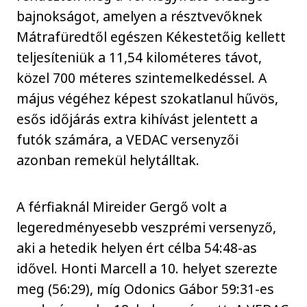
bajnokságot, amelyen a résztvevőknek
Mátrafüredtől egészen Kékestetőig kellett
teljesíteniük a 11,54 kilométeres távot,
közel 700 méteres szintemelkedéssel. A
május végéhez képest szokatlanul hűvös,
esős időjárás extra kihívást jelentett a
futók számára, a VEDAC versenyzői
azonban remekül helytálltak.
A férfiaknál Mireider Gergő volt a
legeredményesebb veszprémi versenyző,
aki a hetedik helyen ért célba 54:48-as
idővel. Honti Marcell a 10. helyet szerezte
meg (56:29), míg Odonics Gábor 59:31-es