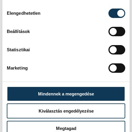
Honti, Odonics), 8. VEDAC ’B’ (Görög, Fonyó,
Hozzájárulás kiválasztása
Bálint). Női: 2. VEDAC (Brassay, Engi, Báles).
Elengedhetetlen
Beállítások
sport
atlétika
VEDAC
Statisztikai
Szentgál
Marketing
SZERZŐ
Mindennek a megengedése
vehir.hu
Kiválasztás engedélyezése
Megtagad