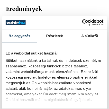
Eredmények
Férfi
: 7. Mireider Gergő 54:48, 10. Honti
Marcell 56:29, 18. Odonics Gábor 59:31, 28.
Beleegyezés
Részletek
A sütikről
Görög Dániel 1:02:15, 37. Fonyó Sándor
1:05:25, 40. Bálint Ádám 1:10:26. M45: 4.
Ez a weboldal sütiket használ
Fonyó Sándor.
Sütiket használunk a tartalmak és hirdetések személyre
szabásához, közösségi funkciók biztosításához,
valamint weboldalforgalmunk elemzéséhez. Ezenkívül
Női
. Felnőtt: 7. Brassay Réka 1:05:46, 8.
közösségi média-, hirdető- és elemező partnereinkkel
Engi Lilien 1:07:45, 12. Báles Pálma 1:09:52.
megosztjuk az Ön weboldalhasználatra vonatkozó
W45: 2. Brassay Réka.
adatait, akik kombinálhatják az adatokat más olyan
adatokkal, amelyeket Ön adott meg számukra vagy az
Ön által használt más szolgáltatásokból gyűjtöttek.
Csapatbajnokság
. Férfi: 3. VEDAC (Mireider,