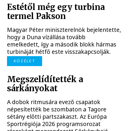
Estétől még egy turbina
termel Pakson
Magyar Péter miniszterelnök bejelentette,
hogy a Duna vízállása tovább
emelkedett, így a második blokk hármas
turbináját hétfő este visszakapcsolják.
KÖZÉLET
Megszelídítették a
sárkányokat
A dobok ritmusára evező csapatok
népesítették be szombaton a Tagore
sétány előtti partszakaszt. Az Európa
Sportrégiója 2026 programsorozat