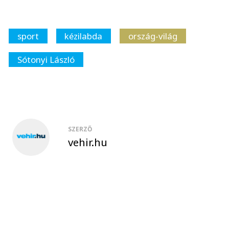
sport
kézilabda
ország-világ
Sótonyi László
SZERZŐ
vehir.hu