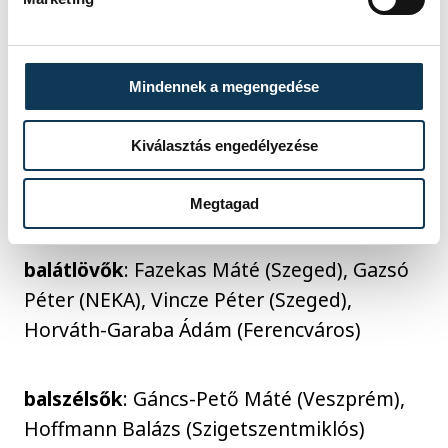
irányítók
: Apró Botond (Veszprém),
Eklemovic Márkó (Győr), Pintér Koppány
Mindennek a megengedése
(Veszprém)
Kiválasztás engedélyezése
beállók
: Furka Márton (Szeged), Mészáros
Máté (NEKA), Zakor Zalán (Győr)
Megtagad
balátlövők
: Fazekas Máté (Szeged), Gazsó
Péter (NEKA), Vincze Péter (Szeged),
Horváth-Garaba Ádám (Ferencváros)
balszélsők
: Gáncs-Pető Máté (Veszprém),
Hoffmann Balázs (Szigetszentmiklós)