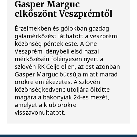
Gasper Marguc
elköszönt Veszprémtől
Érzelmekben és gólokban gazdag
gálamérkőzést láthatott a veszprémi
közönség péntek este. A One
Veszprém idénybeli első hazai
mérkőzésén fölényesen nyert a
szlovén RK Celje ellen, az est azonban
Gasper Marguc búcsúja miatt marad
örökre emlékezetes. A szlovén
közönségkedvenc utoljára öltötte
magára a bakonyiak 24-es mezét,
amelyet a klub örökre
visszavonultatott.