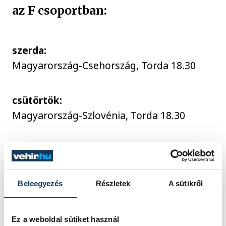
az F csoportban:
szerda:
Magyarország-Csehország, Torda 18.30
csütörtök:
Magyarország-Szlovénia, Torda 18.30
szombat:
Lengyelország-Magyarország, Kolozsvár
18.30
Beleegyezés
Részletek
A sütikről
A csoportok első két-két helyezettje jut a
Ez a weboldal sütiket használ