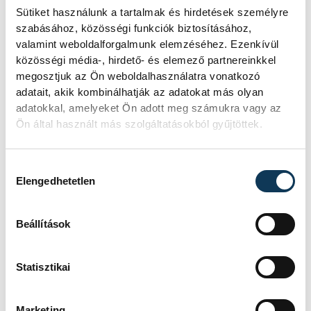
középdöntőbe.
Sütiket használunk a tartalmak és hirdetések személyre
szabásához, közösségi funkciók biztosításához,
valamint weboldalforgalmunk elemzéséhez. Ezenkívül
A magyar válogatott kerete:
közösségi média-, hirdető- és elemező partnereinkkel
megosztjuk az Ön weboldalhasználatra vonatkozó
adatait, akik kombinálhatják az adatokat más olyan
adatokkal, amelyeket Ön adott meg számukra vagy az
kapusok
: Balogh Ádám (Ferencváros),
Ön által használt más szolgáltatásokból gyűjtöttek.
Erdei Benedek (Balatonfüred), Várady-
Szabó László (Veszprém)
Hozzájárulás kiválasztása
Elengedhetetlen
jobbszélsők
: Szujó Zsombor (Budakalász),
Kucsera Máté (Szeged)
Beállítások
Statisztikai
jobbátlövő
: Horváth Dávid (Budai
Farkasok)
Marketing