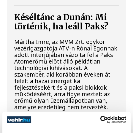
Késéltánc a Dunán: Mi
történik, ha leáll Paks?
Mártha Imre, az MVM Zrt. egykori
vezérigazgatója ATV-n Rónai Egonnak
adott interjújában vázolta fel a Paksi
Atomerőmű előtt álló példátlan
technológiai kihívásokat. A
szakember, aki korábban éveken át
felelt a hazai energetikai
fejlesztésekért és a paksi blokkok
működéséért, arra figyelmeztet: az
erőmű olyan üzemállapotban van,
amelyre eredetileg nem tervezték.
A Tisza-frakció