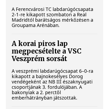
A Ferencvárosi TC labdarúgócsapata
2-1-re kikapott szombaton a Real
Madridtól barátságos mérkőzésen a
Groupama Arénában.
A korai piros lap
megpecsételte a VSC
Veszprém sorsát
A veszprémi labdarúgócsapat 6–0-ra
kikapott a bajnokesélyes Dorog
vendégeként az NB III északnyugati
csoportjának 3. fordulójában. A
bakonyiak a 2. perctől
emberhátrányban játszottak.