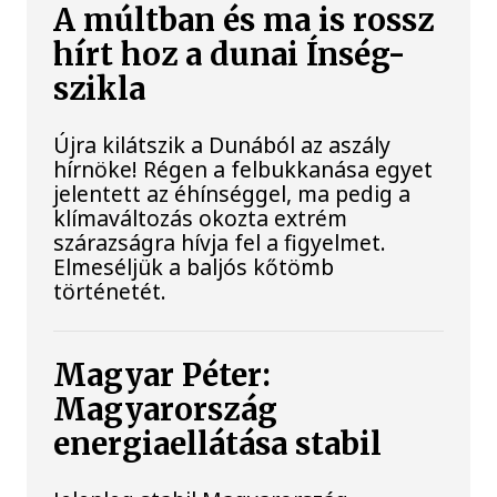
A múltban és ma is rossz
hírt hoz a dunai Ínség-
szikla
Újra kilátszik a Dunából az aszály
hírnöke! Régen a felbukkanása egyet
jelentett az éhínséggel, ma pedig a
klímaváltozás okozta extrém
szárazságra hívja fel a figyelmet.
Elmeséljük a baljós kőtömb
történetét.
Magyar Péter:
Magyarország
energiaellátása stabil