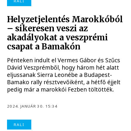
RALI
Helyzetjelentés Marokkóból
– sikeresen veszi az
akadályokat a veszprémi
csapat a Bamakón
Pénteken indult el Vermes Gábor és Szűcs
Dávid Veszprémből, hogy három hét alatt
eljussanak Sierra Leonébe a Budapest-
Bamako rally résztvevőiként, a hétfő éjjelt
pedig már a marokkói Fezben töltötték.
2024. JANUÁR 30. 15:34
RALI