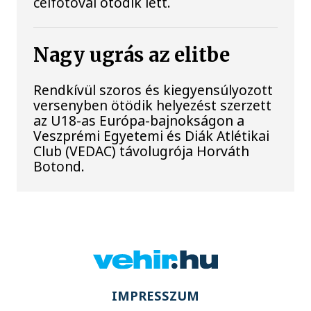
célfotóval ötödik lett.
Nagy ugrás az elitbe
Rendkívül szoros és kiegyensúlyozott
versenyben ötödik helyezést szerzett
az U18-as Európa-bajnokságon a
Veszprémi Egyetemi és Diák Atlétikai
Club (VEDAC) távolugrója Horváth
Botond.
IMPRESSZUM