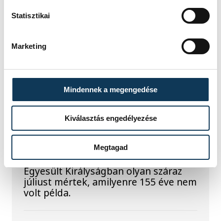
szakemberek azonban távcsövekkel
Statisztikai
figyelték az eseményt.
Marketing
Rekordok Európában –
Magyarország a
legforróbb, Angliában
Mindennek a megengedése
szárazság tombol
Kiválasztás engedélyezése
Rá sem ismerünk Európára,
kontinensszerte rekordokat dönt a
hőség. Magyarország a legforróbb
Megtagad
országok közé került, miközben az
Egyesült Királyságban olyan száraz
júliust mértek, amilyenre 155 éve nem
volt példa.