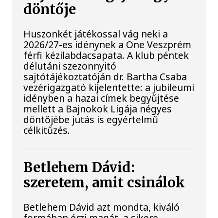
döntője
Huszonkét játékossal vág neki a
2026/27-es idénynek a One Veszprém
férfi kézilabdacsapata. A klub péntek
délutáni szezonnyitó
sajtótájékoztatóján dr. Bartha Csaba
vezérigazgató kijelentette: a jubileumi
idényben a hazai címek begyűjtése
mellett a Bajnokok Ligája négyes
döntőjébe jutás is egyértelmű
célkitűzés.
Betlehem Dávid:
szeretem, amit csinálok
Betlehem Dávid azt mondta, kiváló
formában érzi magát, a sikere