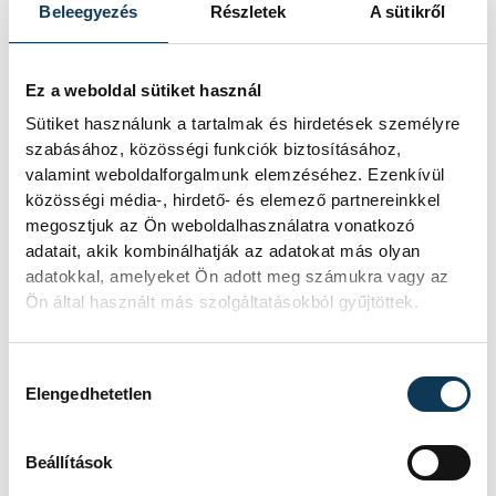
kezdeményezte, hogy
Beleegyezés
Részletek
A sütikről
jövő kedden legyen az
államfőválasztás
Ez a weboldal sütiket használ
Sütiket használunk a tartalmak és hirdetések személyre
A Tisza-frakció kezdeményezte, hogy
szabásához, közösségi funkciók biztosításához,
a parlament jövő kedden válassza
valamint weboldalforgalmunk elemzéséhez. Ezenkívül
meg az új köztársasági elnököt.
közösségi média-, hirdető- és elemező partnereinkkel
megosztjuk az Ön weboldalhasználatra vonatkozó
adatait, akik kombinálhatják az adatokat más olyan
Valami óriási csapódott a
adatokkal, amelyeket Ön adott meg számukra vagy az
Ön által használt más szolgáltatásokból gyűjtöttek.
Holdba ma reggel
Rendhagyó esemény zajlott le kedden
Hozzájárulás kiválasztása
reggel. Magyar idő szerint 8:35 körül
Elengedhetetlen
a Hold felszínébe csapódott a SpaceX
egyik Falcon–9 rakétájának felső
fokozata. A becsapódást a Földről
Beállítások
szabad szemmel nem lehetett látni, a