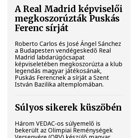
A Real Madrid képviselői
megkoszorúzták Puskás
Ferenc sírját
Roberto Carlos és José Ángel Sánchez
a Budapesten vendégeskedő Real
Madrid labdarúgócsapat
képviseletében megkoszorúzta a klub
legendás magyar játékosának,
Puskás Ferencnek a sírját a Szent
István Bazilika altemplomában.
Súlyos sikerek küszöbén
Három VEDAC-os súlyemelő is
bekerült az Olimpiai Reménységek
Versenyére (ORV) készülő magyar