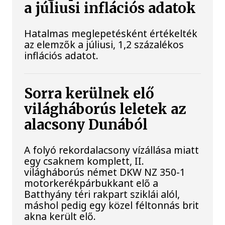
a júliusi inflációs adatok
Hatalmas meglepetésként értékelték
az elemzők a júliusi, 1,2 százalékos
inflációs adatot.
Sorra kerülnek elő
világháborús leletek az
alacsony Dunából
A folyó rekordalacsony vízállása miatt
egy csaknem komplett, II.
világháborús német DKW NZ 350-1
motorkerékpárbukkant elő a
Batthyány téri rakpart sziklái alól,
máshol pedig egy közel féltonnás brit
akna került elő.