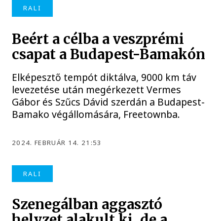
RALI
Beért a célba a veszprémi
csapat a Budapest-Bamakón
Elképesztő tempót diktálva, 9000 km táv
levezetése után megérkezett Vermes
Gábor és Szűcs Dávid szerdán a Budapest-
Bamako végállomására, Freetownba.
2024. FEBRUÁR 14. 21:53
RALI
Szenegálban aggasztó
helyzet alakult ki, de a