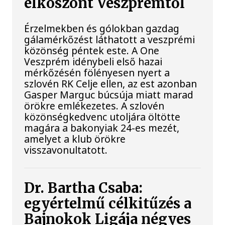
elköszönt Veszprémtől
Érzelmekben és gólokban gazdag
gálamérkőzést láthatott a veszprémi
közönség péntek este. A One
Veszprém idénybeli első hazai
mérkőzésén fölényesen nyert a
szlovén RK Celje ellen, az est azonban
Gasper Marguc búcsúja miatt marad
örökre emlékezetes. A szlovén
közönségkedvenc utoljára öltötte
magára a bakonyiak 24-es mezét,
amelyet a klub örökre
visszavonultatott.
Dr. Bartha Csaba:
egyértelmű célkitűzés a
Bajnokok Ligája négyes