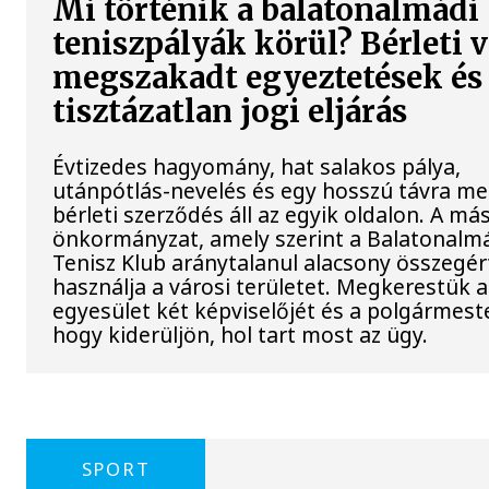
Mi történik a balatonalmádi
teniszpályák körül? Bérleti v
megszakadt egyeztetések és
tisztázatlan jogi eljárás
Évtizedes hagyomány, hat salakos pálya,
utánpótlás-nevelés és egy hosszú távra m
bérleti szerződés áll az egyik oldalon. A má
önkormányzat, amely szerint a Balatonalm
Tenisz Klub aránytalanul alacsony összegér
használja a városi területet. Megkerestük a
egyesület két képviselőjét és a polgármeste
hogy kiderüljön, hol tart most az ügy.
SPORT