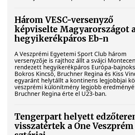
Három VESC-versenyző
képviselte Magyarországot 
hegyikerékpáros Eb-n
A Veszprémi Egyetemi Sport Club három
versenyzője is rajthoz állt a svájci Montece
rendezett hegyikerékpáros Európa-bajnok
Bokros Kincső, Bruchner Regina és Kiss Vin
egyaránt helytállt a kontinens legjobbjai kö
veszprémi különítmény legjobb eredményé
Bruchner Regina érte el U23-ban.
Tengerpart helyett edzőtere
visszatértek a One Veszprém