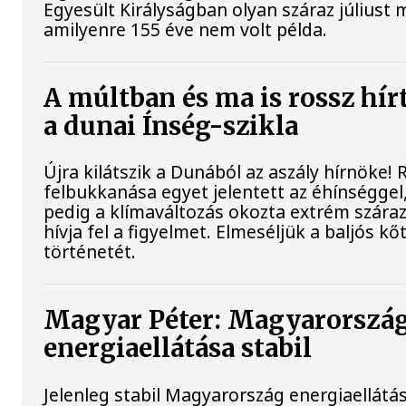
Egyesült Királyságban olyan száraz júliust 
amilyenre 155 éve nem volt példa.
A múltban és ma is rossz hír
a dunai Ínség-szikla
Újra kilátszik a Dunából az aszály hírnöke!
felbukkanása egyet jelentett az éhínséggel
pedig a klímaváltozás okozta extrém szára
hívja fel a figyelmet. Elmeséljük a baljós k
történetét.
Magyar Péter: Magyarorszá
energiaellátása stabil
Jelenleg stabil Magyarország energiaellátás