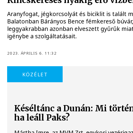
Kincskeresés nyakig érő vízb
Aranyfogat, jégkorcsolyát és biciklit is talált 
Balatonban Bárányos Bence fémkereső búvár
leggyakrabban azonban elveszett gyűrűk miat
igénybe a szolgáltatásait.
2023. ÁPRILIS 6. 11:32
KÖZÉLET
Késéltánc a Dunán: Mi történ
ha leáll Paks?
Mártha Imre, az MVM Zrt. egykori vezériga