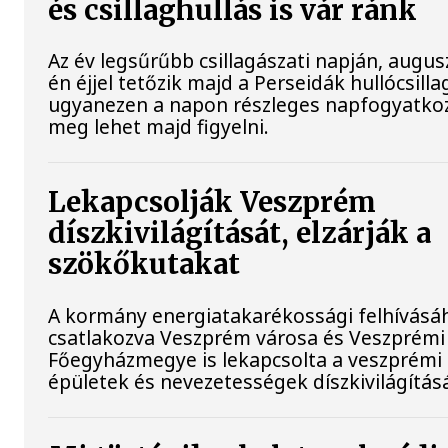
és csillaghullás is vár ránk
Az év legsűrűbb csillagászati napján, augus
én éjjel tetőzik majd a Perseidák hullócsilla
ugyanezen a napon részleges napfogyatkoz
meg lehet majd figyelni.
Lekapcsolják Veszprém
díszkivilágítását, elzárják a
szökőkutakat
A kormány energiatakarékossági felhívásá
csatlakozva Veszprém városa és Veszprémi
Főegyházmegye is lekapcsolta a veszprémi
épületek és nevezetességek díszkivilágításá