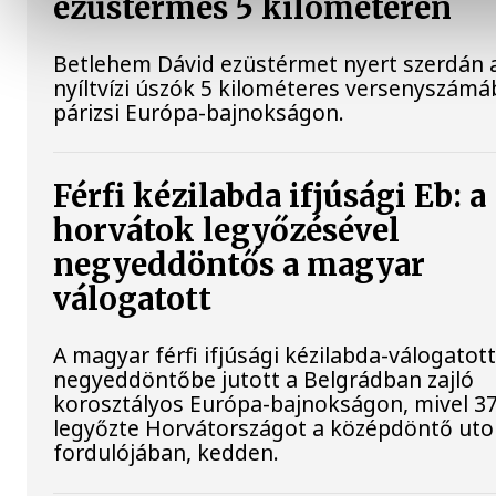
ezüstérmes 5 kilométeren
Betlehem Dávid ezüstérmet nyert szerdán 
nyíltvízi úszók 5 kilométeres versenyszámá
párizsi Európa-bajnokságon.
Férfi kézilabda ifjúsági Eb: a
horvátok legyőzésével
negyeddöntős a magyar
válogatott
A magyar férfi ifjúsági kézilabda-válogatot
negyeddöntőbe jutott a Belgrádban zajló
korosztályos Európa-bajnokságon, mivel 37
legyőzte Horvátországot a középdöntő uto
fordulójában, kedden.