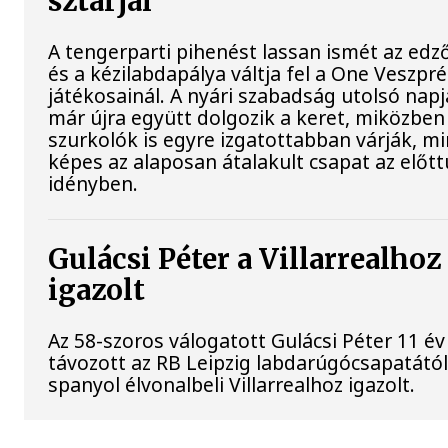
sztárjai
A tengerparti pihenést lassan ismét az ed
és a kézilabdapálya váltja fel a One Veszpr
játékosainál. A nyári szabadság utolsó napj
már újra együtt dolgozik a keret, miközben
szurkolók is egyre izgatottabban várják, mi
képes az alaposan átalakult csapat az előtt
idényben.
Gulácsi Péter a Villarrealhoz
igazolt
Az 58-szoros válogatott Gulácsi Péter 11 év
távozott az RB Leipzig labdarúgócsapatától
spanyol élvonalbeli Villarrealhoz igazolt.