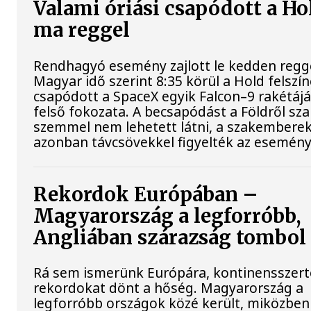
Valami óriási csapódott a Ho
ma reggel
Rendhagyó esemény zajlott le kedden regge
Magyar idő szerint 8:35 körül a Hold felszí
csapódott a SpaceX egyik Falcon–9 rakétáj
felső fokozata. A becsapódást a Földről sz
szemmel nem lehetett látni, a szakembere
azonban távcsövekkel figyelték az esemény
Rekordok Európában –
Magyarország a legforróbb,
Angliában szárazság tombol
Rá sem ismerünk Európára, kontinensszert
rekordokat dönt a hőség. Magyarország a
legforróbb országok közé került, miközben