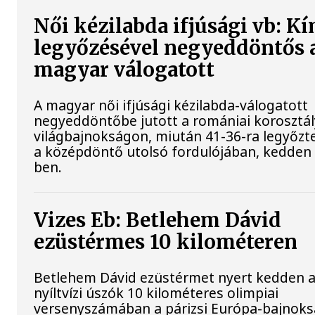
Női kézilabda ifjúsági vb: Kí
legyőzésével negyeddöntős 
magyar válogatott
A magyar női ifjúsági kézilabda-válogatott
negyeddöntőbe jutott a romániai korosztá
világbajnokságon, miután 41-36-ra legyőzt
a középdöntő utolsó fordulójában, kedden P
ben.
Vizes Eb: Betlehem Dávid
ezüstérmes 10 kilométeren
Betlehem Dávid ezüstérmet nyert kedden 
nyíltvízi úszók 10 kilométeres olimpiai
versenyszámában a párizsi Európa-bajnok