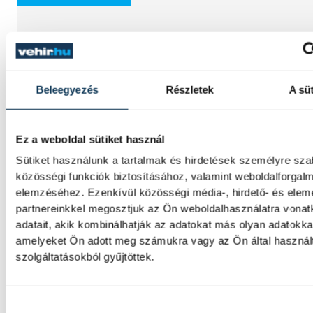
Vitális Milán négy évre írt al
AEK Athénhoz
Beleegyezés
Részletek
A süt
A magyar válogatott Vitális Milán a Varga
Barnabást is foglalkoztató AEK Athén
Ez a weboldal sütiket használ
labdarúgócsapatában folytatja pályafutásá
Sütiket használunk a tartalmak és hirdetések személyre sz
közösségi funkciók biztosításához, valamint weboldalforgal
elemzéséhez. Ezenkívül közösségi média-, hirdető- és ele
Betlehem szerint az idő neki
partnereinkkel megosztjuk az Ön weboldalhasználatra vona
dolgozik, jövőre hazai
adatait, akik kombinálhatják az adatokat más olyan adatokka
amelyeket Ön adott meg számukra vagy az Ön által haszná
környezetben találna fogást
szolgáltatásokból gyűjtöttek.
Wellbrockon
Hozzájárulás kiválasztása
A nyíltvízi úszó Betlehem Dávid a párizsi Eu