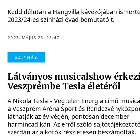
Kedd délután a Hangvilla kávézójában ismerte
2023/24-es színházi évad bemutatóit.
2023. MÁJUS 23. 23:47
SZÍNHÁZ
Látványos musicalshow érkez
Veszprémbe Tesla életéről
A Nikola Tesla – Végtelen Energia című music
a Veszprém Aréna Sport és Rendezvényközpo
láthatják az év végén, pontosan december
harmincadikán. Az erről szóló sajtótájékoztat
szerdán az alkotók részletesen beszámoltak.