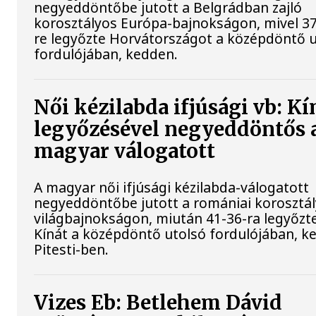
negyeddöntőbe jutott a Belgrádban zajló
korosztályos Európa-bajnokságon, mivel 37
re legyőzte Horvátországot a középdöntő 
fordulójában, kedden.
Női kézilabda ifjúsági vb: Kí
legyőzésével negyeddöntős 
magyar válogatott
A magyar női ifjúsági kézilabda-válogatott
negyeddöntőbe jutott a romániai korosztá
világbajnokságon, miután 41-36-ra legyőzt
Kínát a középdöntő utolsó fordulójában, k
Pitesti-ben.
Vizes Eb: Betlehem Dávid