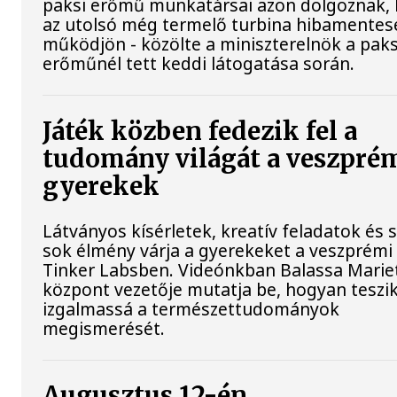
paksi erőmű munkatársai azon dolgoznak,
az utolsó még termelő turbina hibamentes
működjön - közölte a miniszterelnök a paks
erőműnél tett keddi látogatása során.
Játék közben fedezik fel a
tudomány világát a veszpré
gyerekek
Látványos kísérletek, kreatív feladatok és 
sok élmény várja a gyerekeket a veszprémi
Tinker Labsben. Videónkban Balassa Mariet
központ vezetője mutatja be, hogyan teszi
izgalmassá a természettudományok
megismerését.
Augusztus 12-én