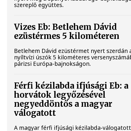
szereplő együttes.
Vizes Eb: Betlehem Dávid
ezüstérmes 5 kilométeren
Betlehem Dávid ezüstérmet nyert szerdán 
nyíltvízi úszók 5 kilométeres versenyszámá
párizsi Európa-bajnokságon.
Férfi kézilabda ifjúsági Eb: a
horvátok legyőzésével
negyeddöntős a magyar
válogatott
A magyar férfi ifjúsági kézilabda-válogatot