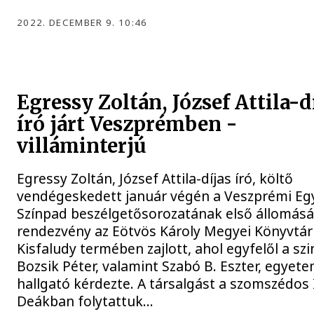
2022. DECEMBER 9. 10:46
Egressy Zoltán, József Attila-d
író járt Veszprémben -
villáminterjú
Egressy Zoltán, József Attila-díjas író, költő
vendégeskedett január végén a Veszprémi Eg
Színpad beszélgetősorozatának első állomásá
rendezvény az Eötvös Károly Megyei Könyvtár
Kisfaludy termében zajlott, ahol egyfelől a szi
Bozsik Péter, valamint Szabó B. Eszter, egyete
hallgató kérdezte. A társalgást a szomszédos 
Deákban folytattuk…