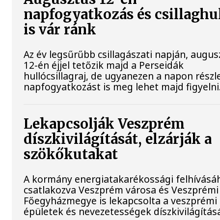
napfogyatkozás és csillaghu
is vár ránk
Az év legsűrűbb csillagászati napján, augus
12-én éjjel tetőzik majd a Perseidák
hullócsillagraj, de ugyanezen a napon rész
napfogyatkozást is meg lehet majd figyelni
Lekapcsolják Veszprém
díszkivilágítását, elzárják a
szökőkutakat
A kormány energiatakarékossági felhívásá
csatlakozva Veszprém városa és Veszprémi
Főegyházmegye is lekapcsolta a veszprémi
épületek és nevezetességek díszkivilágításá