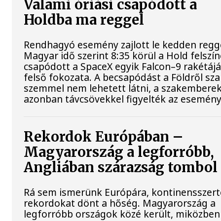
Valami óriási csapódott a
Holdba ma reggel
Rendhagyó esemény zajlott le kedden regge
Magyar idő szerint 8:35 körül a Hold felszí
csapódott a SpaceX egyik Falcon–9 rakétáj
felső fokozata. A becsapódást a Földről sz
szemmel nem lehetett látni, a szakembere
azonban távcsövekkel figyelték az esemény
Rekordok Európában –
Magyarország a legforróbb,
Angliában szárazság tombol
Rá sem ismerünk Európára, kontinensszert
rekordokat dönt a hőség. Magyarország a
legforróbb országok közé került, miközben