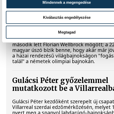
Mindennek a megengedése
környezetben találna fogást
Wellbrockon
Kiválasztás engedélyezése
A nyíltvízi úszó Betlehem Dávid a párizsi Eu
bajnokságon a keddi 10 kilométeren szerze
Megtagad
ezüstérmét követően, szerdán 5 kilométere
második lett Florian Wellbrock mögött; a 2
magyar úszó bízik benne, hogy akár már jö
a hazai rendezésű világbajnokságon "fogás
talál" a németek olimpiai bajnokán.
Gulácsi Péter győzelemmel
mutatkozott be a Villarrealb
Gulácsi Péter kezdőként szerepelt új csapat
Villarreal szerdai edzőmérkőzésén, melyet 
nyert meg a spanyol labdarúgó-bajnokság