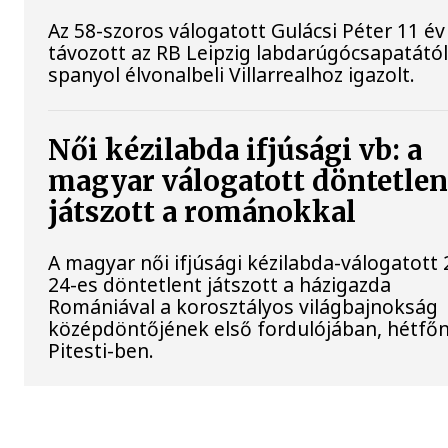
Az 58-szoros válogatott Gulácsi Péter 11 év
távozott az RB Leipzig labdarúgócsapatától
spanyol élvonalbeli Villarrealhoz igazolt.
Női kézilabda ifjúsági vb: a
magyar válogatott döntetlen
játszott a románokkal
A magyar női ifjúsági kézilabda-válogatott 
24-es döntetlent játszott a házigazda
Romániával a korosztályos világbajnokság
középdöntőjének első fordulójában, hétfő
Pitesti-ben.