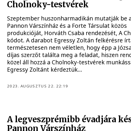
Cholnoky-testvérek
Szeptember huszonharmadikán mutatják be 
Pannon Várszínház és a Forte Társulat közös
produkcióját, Horváth Csaba rendezését, A C
kódot. A darabot Egressy Zoltán felkérésre írt
természetesen nem véletlen, hogy épp a Józsaf
díjas szerzőt találta meg a feladat, hiszen ren
közel áll hozzá a Cholnoky-testvérek munkáss
Egressy Zoltánt kérdeztük...
2023. AUGUSZTUS 22. 22:19
A legveszprémibb évadjára kés
Pannon Várszínház