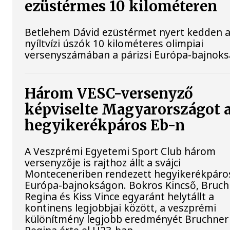
ezüstérmes 10 kilométeren
Betlehem Dávid ezüstérmet nyert kedden 
nyíltvízi úszók 10 kilométeres olimpiai
versenyszámában a párizsi Európa-bajnok
Három VESC-versenyző
képviselte Magyarországot 
hegyikerékpáros Eb-n
A Veszprémi Egyetemi Sport Club három
versenyzője is rajthoz állt a svájci
Monteceneriben rendezett hegyikerékpáro
Európa-bajnokságon. Bokros Kincső, Bruch
Regina és Kiss Vince egyaránt helytállt a
kontinens legjobbjai között, a veszprémi
különítmény legjobb eredményét Bruchner