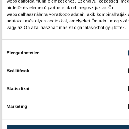
Folyamatosan öntöz a VKSZ,
weboldalforgalmunk elemzéséhez. Ezenkívül közösségi méd
hirdető- és elemező partnereinkkel megosztjuk az Ön
mégsem fogy az ivóvíz
weboldalhasználatra vonatkozó adatait, akik kombinálhatják
adatokat más olyan adatokkal, amelyeket Ön adott meg sz
A tartós hőség és az aszályos időszak komo
vagy az Ön által használt más szolgáltatásokból gyűjtöttek.
kihívás elé állítja Veszprém zöldfelületeine
fenntartását. A városvezetés kiemelt célja,
rendelkezésre álló vízkészletekkel takarék
Hozzájárulás kiválasztása
és felelősen gazdálkodjunk.
Elengedhetetlen
Beállítások
SPORT
Statisztikai
Marketing
Betlehem szerint az idő neki
dolgozik, jövőre hazai