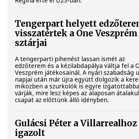
Regina érte el U23-ban.
Tengerpart helyett edzőtere
visszatértek a One Veszprém
sztárjai
A tengerparti pihenést lassan ismét az
edzőterem és a kézilabdapálya váltja fel a 
Veszprém játékosainál. A nyári szabadság 
napjai után már újra együtt dolgozik a kere
miközben a szurkolók is egyre izgatottabb
várják, mire lesz képes az alaposan átalaku
csapat az előttünk álló idényben.
Gulácsi Péter a Villarrealhoz
igazolt