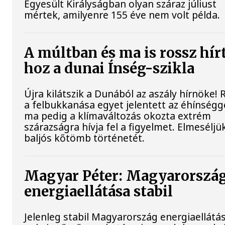
Egyesült Királyságban olyan száraz júliust
mértek, amilyenre 155 éve nem volt példa.
A múltban és ma is rossz hír
hoz a dunai Ínség-szikla
Újra kilátszik a Dunából az aszály hírnöke!
a felbukkanása egyet jelentett az éhínségge
ma pedig a klímaváltozás okozta extrém
szárazságra hívja fel a figyelmet. Elmeséljü
baljós kőtömb történetét.
Magyar Péter: Magyarorszá
energiaellátása stabil
Jelenleg stabil Magyarország energiaellátás