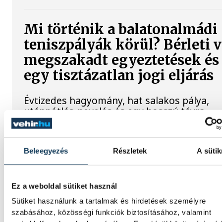
Mi történik a balatonalmádi
teniszpályák körül? Bérleti v
megszakadt egyeztetések és
egy tisztázatlan jogi eljárás
Évtizedes hagyomány, hat salakos pálya,
utánpótlás-nevelés és egy hosszú távra
megkötött bérleti szerződés áll az egyik ol
A másikon az önkormányzat, amely szerint 
Balatonalmádi Tenisz Klub aránytalanul al
Beleegyezés
Részletek
A sütik
összegért használja a városi területet.
Megkerestük az egyesület két képviselőjét 
polgármestert is, hogy kiderüljön, hol tart
az ügy.
Ez a weboldal sütiket használ
Sütiket használunk a tartalmak és hirdetések személyre
szabásához, közösségi funkciók biztosításához, valamint