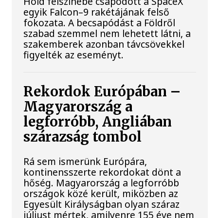
Hold felszínébe csapódott a SpaceX
egyik Falcon–9 rakétájának felső
fokozata. A becsapódást a Földről
szabad szemmel nem lehetett látni, a
szakemberek azonban távcsövekkel
figyelték az eseményt.
Rekordok Európában –
Magyarország a
legforróbb, Angliában
szárazság tombol
Rá sem ismerünk Európára,
kontinensszerte rekordokat dönt a
hőség. Magyarország a legforróbb
országok közé került, miközben az
Egyesült Királyságban olyan száraz
júliust mértek, amilyenre 155 éve nem