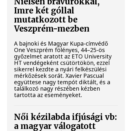
Nielsen bravúrokkal,
Imre két góllal
mutatkozott be
Veszprém-mezben
A bajnoki és Magyar Kupa-címvédő
One Veszprém fölényes, 44–25-ös
győzelmet aratott az ETO University
HT vendégeként csütörtökön, ezzel
sikerrel kezdte a nyári felkészülési
mérkőzések sorát. Xavier Pascual
együttese nagy tempót diktált, és a
találkozó nagy részében kézben
tartotta az eseményeket.
Női kézilabda ifjúsági vb:
a magyar válogatott