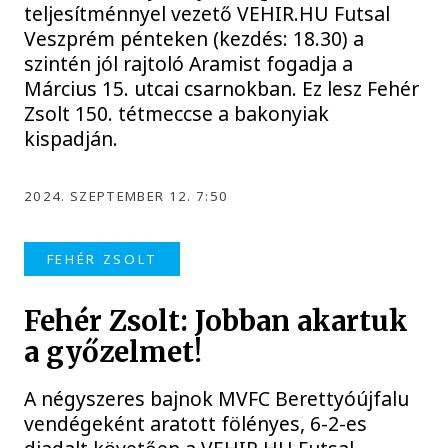
teljesítménnyel vezető VEHIR.HU Futsal
Veszprém pénteken (kezdés: 18.30) a
szintén jól rajtoló Aramist fogadja a
Március 15. utcai csarnokban. Ez lesz Fehér
Zsolt 150. tétmeccse a bakonyiak
kispadján.
2024. SZEPTEMBER 12. 7:50
FEHÉR ZSOLT
Fehér Zsolt: Jobban akartuk
a győzelmet!
A négyszeres bajnok MVFC Berettyóújfalu
vendégeként aratott fölényes, 6-2-es