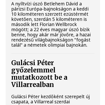
A nyíltvízi úszó Betlehem Dávid a
párizsi Európa-bajnokságon a keddi
10 kilométeren szerzett ezüstérmét
követően, szerdán 5 kilométeren is
második lett Florian Wellbrock
mögött; a 22 éves magyar úszó bízik
benne, hogy akár már jövőre, a hazai
rendezésű világbajnokságon "fogást
talál" a németek olimpiai bajnokán.
Gulácsi Péter
győzelemmel
mutatkozott be a
Villarrealban
Gulácsi Péter kezdőként szerepelt új
csapata, a Villarreal szerdai