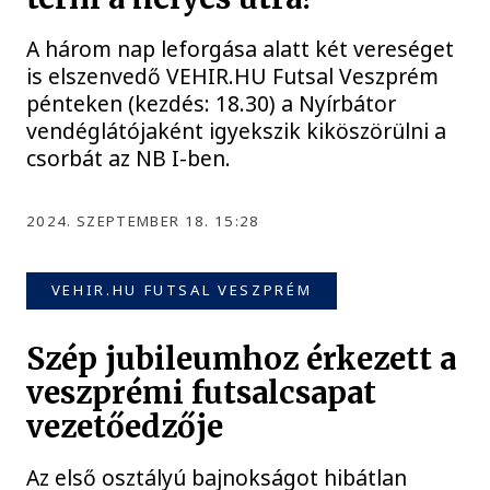
A három nap leforgása alatt két vereséget
is elszenvedő VEHIR.HU Futsal Veszprém
pénteken (kezdés: 18.30) a Nyírbátor
vendéglátójaként igyekszik kiköszörülni a
csorbát az NB I-ben.
2024. SZEPTEMBER 18. 15:28
VEHIR.HU FUTSAL VESZPRÉM
Szép jubileumhoz érkezett a
veszprémi futsalcsapat
vezetőedzője
Az első osztályú bajnokságot hibátlan