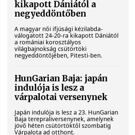
kikapott Dániától a
negyeddöntőben
A magyar női ifjúsági kézilabda-
válogatott 24-20-ra kikapott Dániától
a romániai korosztályos
világbajnokság csütörtöki
negyeddöntőjében, Pitesti-ben.
HunGarian Baja: japán
indulója is lesz a
várpalotai versenynek
Japán indulója is lesz a 23. HunGarian
Baja terepraliversenynek, amelynek
jövő héten csütörtöktől szombatig
Várpalota ad otthont.