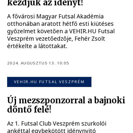
kezdjük az idényt!
A fővárosi Magyar Futsal Akadémia
otthonában aratott hétfő esti kiütéses
győzelmet követően a VEHIR.HU Futsal
Veszprém vezetőedzője, Fehér Zsolt
értékelte a látottakat.
2024. AUGUSZTUS 13. 10:05
VEHIR.HU FUTSAL VESZPRÉM
Új mezszponzorral a bajnoki
döntő felé!
Az 1. Futsal Club Veszprém szurkolói
ankéttal egybekötött idénynyitó