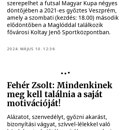
szerepelhet a futsal Magyar Kupa négyes
döntőjében a 2021-es győztes Veszprém,
amely a szombati (kezdés: 18.00) második
elődöntőben a Maglóddal találkozik
fővárosi Koltay Jenő Sportközpontban.
2024. MÁJUS 10. 12:36
VEHIR.HU FUTSAL VESZPRÉM
Fehér Zsolt: Mindenkinek
meg kell találnia a saját
motivációját!
Alázatot, szenvedélyt, győzni akarást,
bizonyítási vágyat, szívvel-lélekkel való