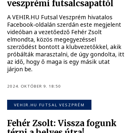
veszprémi futsalcsapattól
A VEHIR.HU Futsal Veszprém hivatalos
Facebook-oldalán szerdán este megjelent
videóban a vezetőedző Fehér Zsolt
elmondta, közös megegyezéssel
szerződést bontott a klubvezetőkkel, akik
próbálták marasztalni, de úgy gondolta, itt
az idő, hogy ő maga is egy másik utat
járjon be.
2024. OKTÓBER 9. 18:50
VEHIR.HU FUTSAL VESZPRÉM
Fehér Zsolt: Vissza fogunk
térni a helyes útra!