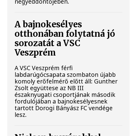
negyeddöntőjében.
A bajnokesélyes
otthonában folytatná jó
sorozatát a VSC
Veszprém
A VSC Veszprém férfi
labdarúgócsapata szombaton újabb
komoly erőfelmérő előtt áll: Gunther
Zsolt együttese az NB III
északnyugati csoportjának második
fordulójában a bajnokesélyesnek
tartott Dorogi Bányász FC vendége
lesz.