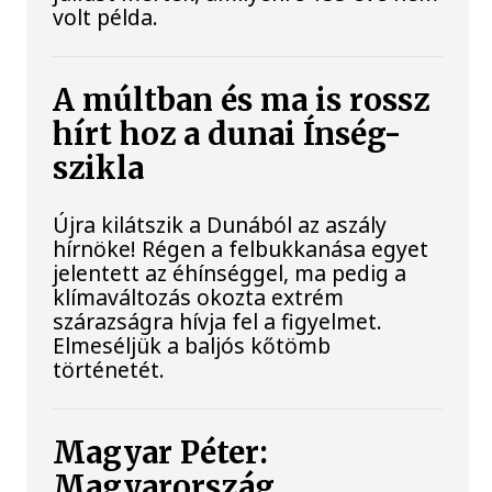
volt példa.
A múltban és ma is rossz
hírt hoz a dunai Ínség-
szikla
Újra kilátszik a Dunából az aszály
hírnöke! Régen a felbukkanása egyet
jelentett az éhínséggel, ma pedig a
klímaváltozás okozta extrém
szárazságra hívja fel a figyelmet.
Elmeséljük a baljós kőtömb
történetét.
Magyar Péter:
Magyarország