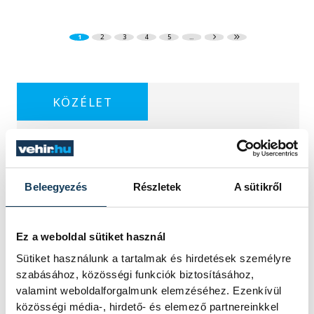
1
2
3
4
5
...
KÖZÉLET
Sorra kerülnek elő
Beleegyezés
Részletek
A sütikről
világháborús leletek az
alacsony Dunából
Ez a weboldal sütiket használ
A folyó rekordalacsony vízállása miatt
Sütiket használunk a tartalmak és hirdetések személyre
egy csaknem komplett, II.
szabásához, közösségi funkciók biztosításához,
világháborús német DKW NZ 350-1
valamint weboldalforgalmunk elemzéséhez. Ezenkívül
motorkerékpárbukkant elő a
közösségi média-, hirdető- és elemező partnereinkkel