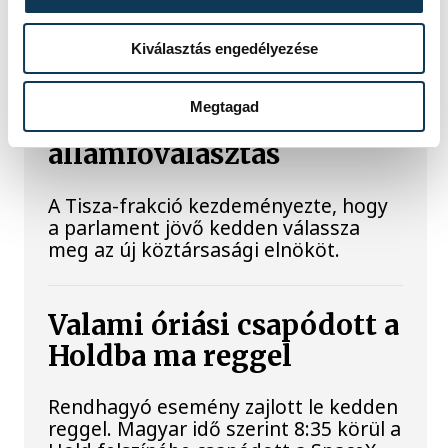
Kiválasztás engedélyezése
A Tisza-frakció
kezdeményezte, hogy
Megtagad
jövő kedden legyen az
államfőválasztás
A Tisza-frakció kezdeményezte, hogy
a parlament jövő kedden válassza
meg az új köztársasági elnököt.
Valami óriási csapódott a
Holdba ma reggel
Rendhagyó esemény zajlott le kedden
reggel. Magyar idő szerint 8:35 körül a