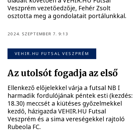
diadalt követően a VEHIR.HU Futsal
Veszprém vezetőedzője, Fehér Zsolt
osztotta meg a gondolatait portálunkkal.
2024. SZEPTEMBER 7. 9:13
VEHIR.HU FUTSAL VESZPRÉM
Az utolsót fogadja az első
Ellenkező előjelekkel várja a futsal NB I
harmadik fordulójának péntek esti (kezdés:
18.30) meccsét a kiütéses győzelmekkel
kezdő, házigazda VEHIR.HU Futsal
Veszprém és a sima vereségekkel rajtoló
Rubeola FC.