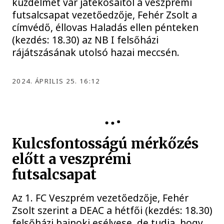
küzdelmet vár játékosaitól a veszprémi
futsalcsapat vezetőedzője, Fehér Zsolt a
címvédő, éllovas Haladás ellen pénteken
(kezdés: 18.30) az NB I felsőházi
rájátszásának utolsó hazai meccsén.
2024. ÁPRILIS 25. 16:12
Kulcsfontosságú mérkőzés
előtt a veszprémi
futsalcsapat
Az 1. FC Veszprém vezetőedzője, Fehér
Zsolt szerint a DEAC a hétfői (kezdés: 18.30)
felsőházi bajnoki esélyese, de tudja, hogy