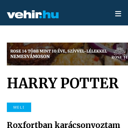
HARRY POTTER
MELI
Roxfortban karácsonyoztam