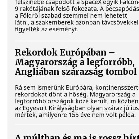
felszínébe csapódott a SpaceX egyik Falcon
9 rakétájának felső fokozata. A becsapódás
a Földről szabad szemmel nem lehetett
látni, a szakemberek azonban távcsövekkel
figyelték az eseményt.
Rekordok Európában –
Magyarország a legforróbb,
Angliában szárazság tombol
Rá sem ismerünk Európára, kontinensszert
rekordokat dönt a hőség. Magyarország a
legforróbb országok közé került, miközben
az Egyesült Királyságban olyan száraz július
mértek, amilyenre 155 éve nem volt példa.
A múltban és ma is rossz hír