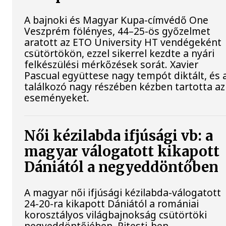
A bajnoki és Magyar Kupa-címvédő One
Veszprém fölényes, 44–25-ös győzelmet
aratott az ETO University HT vendégeként
csütörtökön, ezzel sikerrel kezdte a nyári
felkészülési mérkőzések sorát. Xavier
Pascual együttese nagy tempót diktált, és 
találkozó nagy részében kézben tartotta az
eseményeket.
Női kézilabda ifjúsági vb: a
magyar válogatott kikapott
Dániától a negyeddöntőben
A magyar női ifjúsági kézilabda-válogatott
24-20-ra kikapott Dániától a romániai
korosztályos világbajnokság csütörtöki
negyeddöntőjében, Pitesti-ben.