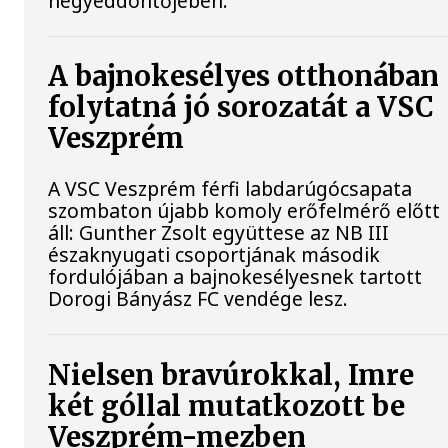
negyeddöntőjében.
A bajnokesélyes otthonában
folytatná jó sorozatát a VSC
Veszprém
A VSC Veszprém férfi labdarúgócsapata
szombaton újabb komoly erőfelmérő előtt
áll: Gunther Zsolt együttese az NB III
északnyugati csoportjának második
fordulójában a bajnokesélyesnek tartott
Dorogi Bányász FC vendége lesz.
Nielsen bravúrokkal, Imre
két góllal mutatkozott be
Veszprém-mezben