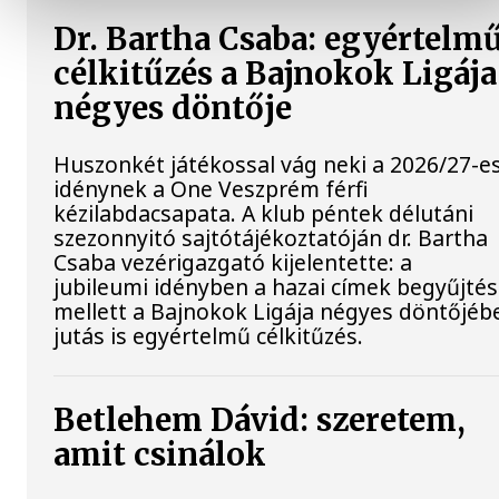
Dr. Bartha Csaba: egyértelm
célkitűzés a Bajnokok Ligája
négyes döntője
Huszonkét játékossal vág neki a 2026/27-e
idénynek a One Veszprém férfi
kézilabdacsapata. A klub péntek délutáni
szezonnyitó sajtótájékoztatóján dr. Bartha
Csaba vezérigazgató kijelentette: a
jubileumi idényben a hazai címek begyűjté
mellett a Bajnokok Ligája négyes döntőjéb
jutás is egyértelmű célkitűzés.
Betlehem Dávid: szeretem,
amit csinálok