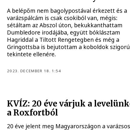
A belépőm nem bagolypostával érkezett és a
varázspálcám is csak csokiból van, mégis:
sétáltam az Abszol úton, bekukkanthattam
Dumbledore irodájába, együtt bóklásztam
Hagriddal a Tiltott Rengetegben és még a
Gringottsba is bejutottam a koboldok szigorú
tekintete ellenére.
2023. DECEMBER 18. 1:54
KVÍZ: 20 éve várjuk a levelünk
a Roxfortból
20 éve jelent meg Magyarországon a varázso