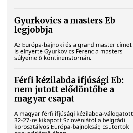
Gyurkovics a masters Eb
legjobbja
Az Európa-bajnoki és a grand master címet
is elnyerte Gyurkovics Ferenc a masters
súlyemelő kontinenstornán.
Férfi kézilabda ifjúsági Eb:
nem jutott elődöntőbe a
magyar csapat
A magyar férfi ifjúsági kézilabda-válogatot
32-27-re kikapott Szlovéniától a belgrádi
korosztályos Európa-bajnokság csütörtöki