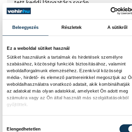
tett keddi látogatása során.
Játék közben fedezik fel a
Beleegyezés
Részletek
A sütikről
tudomány világát a
veszprémi gyerekek
Ez a weboldal sütiket használ
Látványos kísérletek, kreatív feladatok és
Sütiket használunk a tartalmak és hirdetések személyre
sok-sok élmény várja a gyerekeket a
szabásához, közösségi funkciók biztosításához, valamint
veszprémi Tinker Labsben. Videónkban
weboldalforgalmunk elemzéséhez. Ezenkívül közösségi
Balassa Marietta, a központ vezetője
média-, hirdető- és elemező partnereinkkel megosztjuk az Ö
mutatja be, hogyan teszik izgalmassá a
weboldalhasználatra vonatkozó adatait, akik kombinálhatják
természettudományok megismerését.
az adatokat más olyan adatokkal, amelyeket Ön adott meg
számukra vagy az Ön által használt más szolgáltatásokból
gyűjtöttek.
Hozzájárulás kiválasztása
SPORT
Elengedhetetlen