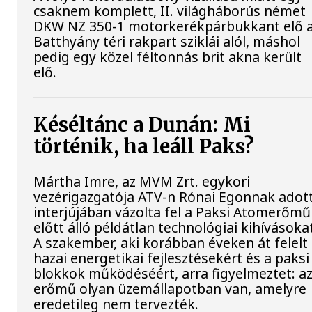
csaknem komplett, II. világháborús német
DKW NZ 350-1 motorkerékpárbukkant elő 
Batthyány téri rakpart sziklái alól, máshol
pedig egy közel féltonnás brit akna került
elő.
Késéltánc a Dunán: Mi
történik, ha leáll Paks?
Mártha Imre, az MVM Zrt. egykori
vezérigazgatója ATV-n Rónai Egonnak adot
interjújában vázolta fel a Paksi Atomerőmű
előtt álló példátlan technológiai kihívásoka
A szakember, aki korábban éveken át felelt
hazai energetikai fejlesztésekért és a paksi
blokkok működéséért, arra figyelmeztet: a
erőmű olyan üzemállapotban van, amelyre
eredetileg nem tervezték.