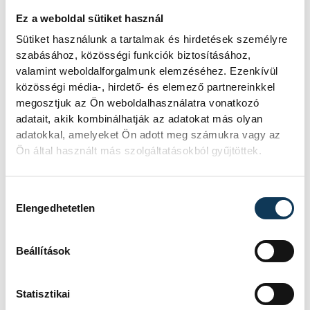
Ez a weboldal sütiket használ
Sütiket használunk a tartalmak és hirdetések személyre
szabásához, közösségi funkciók biztosításához,
valamint weboldalforgalmunk elemzéséhez. Ezenkívül
közösségi média-, hirdető- és elemező partnereinkkel
megosztjuk az Ön weboldalhasználatra vonatkozó
adatait, akik kombinálhatják az adatokat más olyan
adatokkal, amelyeket Ön adott meg számukra vagy az
Ön által használt más szolgáltatásokból gyűjtöttek.
Mugli mágusok
Hozzájárulás kiválasztása
Elengedhetetlen
Persze itt nézelődni sem unalmas: annyi
Beállítások
apró részlet akad mindenhol, a bűbájterem
bájitaloktól roskadozó polcaitól kezdve a
Statisztikai