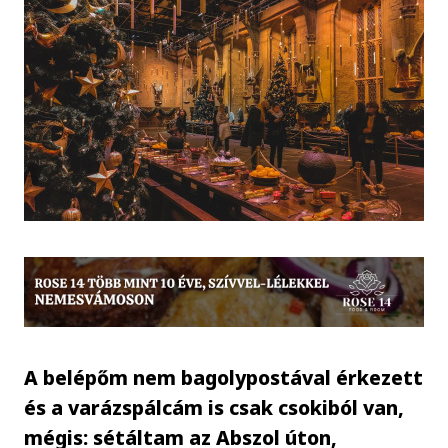
A belépőm nem bagolypostával érkezett
és a varázspálcám is csak csokiból van,
mégis: sétáltam az Abszol úton,