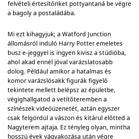
felvételi értesítőnket pottyantaná be végre
a bagoly a postaládába.
Mi ezt kihagyjuk; a Watford Junction
állomásról induló Harry Potter emeletes
busz e-jeggyel is ingyen kivisz a stúdióba,
ahol akad ennél jóval varázslatosabb
dolog. Például amikor a hatalmas és
komor varázslósakk figurák figyelő
tekintete mellett belépsz az épületbe,
végighallgatod a vetítőteremben a
színészek videóüzenetét, aztán egyszer
csak felgördül a vászon és kitárul előtted a
Nagyterem ajtaja. Ez tényleg olyan, mintha
hosszú évek vágyakozása után végre