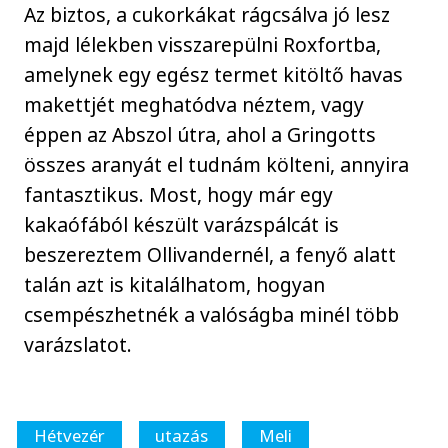
Az biztos, a cukorkákat rágcsálva jó lesz
majd lélekben visszarepülni Roxfortba,
amelynek egy egész termet kitöltő havas
makettjét meghatódva néztem, vagy
éppen az Abszol útra, ahol a Gringotts
összes aranyát el tudnám költeni, annyira
fantasztikus. Most, hogy már egy
kakaófából készült varázspálcát is
beszereztem Ollivandernél, a fenyő alatt
talán azt is kitalálhatom, hogyan
csempészhetnék a valóságba minél több
varázslatot.
Hétvezér
utazás
Meli