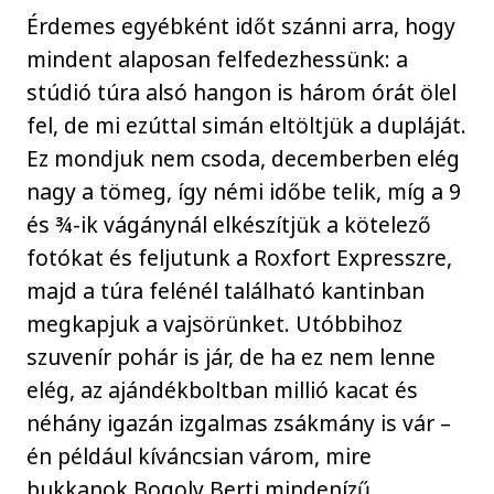
Érdemes egyébként időt szánni arra, hogy
mindent alaposan felfedezhessünk: a
stúdió túra alsó hangon is három órát ölel
fel, de mi ezúttal simán eltöltjük a dupláját.
Ez mondjuk nem csoda, decemberben elég
nagy a tömeg, így némi időbe telik, míg a 9
és ¾-ik vágánynál elkészítjük a kötelező
fotókat és feljutunk a Roxfort Expresszre,
majd a túra felénél található kantinban
megkapjuk a vajsörünket. Utóbbihoz
szuvenír pohár is jár, de ha ez nem lenne
elég, az ajándékboltban millió kacat és
néhány igazán izgalmas zsákmány is vár –
én például kíváncsian várom, mire
bukkanok Bogoly Berti mindenízű