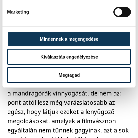
karácsonyi bál jelmezein át Weaslyék
házáig. Látszik, hogy az alkotók időt,
Marketing
energiát és pénzt nem spórolva a szívüket-
lelküket beletették a produkcióba és
mindent gondosan megterveztek.
Mindennek a megengedése
Illúziórombolónak tűnhetne, ahogy a túra
végigvezet a trükkökön, amikkel a CGI
Kiválasztás engedélyezése
széles körű használata előtt lehetővé tette
a kreatív csapat a seprűk röptetését, az
Megtagad
evőeszközök önálló mozgását vagy éppen
a mandragórák vinnyogását, de nem az:
pont attól lesz még varázslatosabb az
egész, hogy látjuk ezeket a lenyűgöző
megoldásokat, amelyek a filmvásznon
egyáltalán nem tűnnek gagyinak, azt a sok