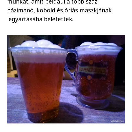
munkát, amit például a több száz
házimanó, kobold és óriás maszkjának
legyártásába beletettek.