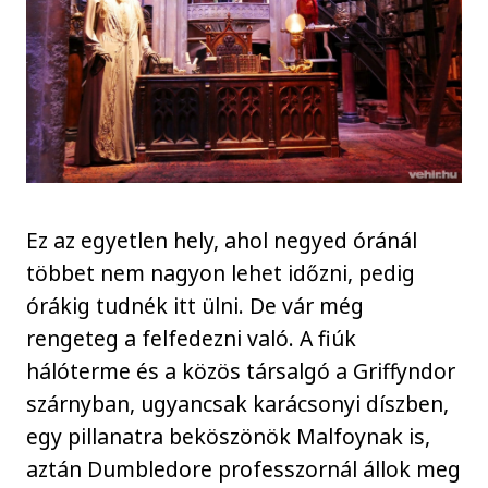
Ez az egyetlen hely, ahol negyed óránál
többet nem nagyon lehet időzni, pedig
órákig tudnék itt ülni. De vár még
rengeteg a felfedezni való. A fiúk
hálóterme és a közös társalgó a Griffyndor
szárnyban, ugyancsak karácsonyi díszben,
egy pillanatra beköszönök Malfoynak is,
aztán Dumbledore professzornál állok meg