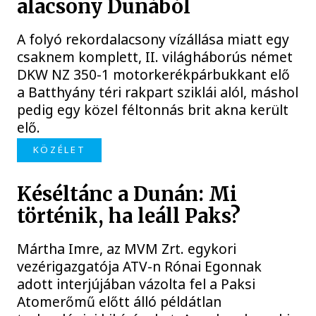
alacsony Dunából
A folyó rekordalacsony vízállása miatt egy
csaknem komplett, II. világháborús német
DKW NZ 350-1 motorkerékpárbukkant elő
a Batthyány téri rakpart sziklái alól, máshol
pedig egy közel féltonnás brit akna került
elő.
KÖZÉLET
Késéltánc a Dunán: Mi
történik, ha leáll Paks?
Mártha Imre, az MVM Zrt. egykori
vezérigazgatója ATV-n Rónai Egonnak
adott interjújában vázolta fel a Paksi
Atomerőmű előtt álló példátlan