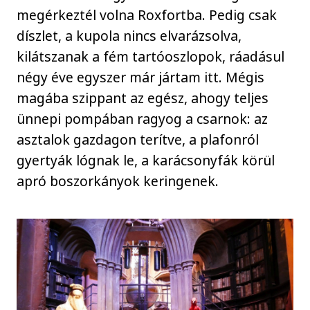
megérkeztél volna Roxfortba. Pedig csak
díszlet, a kupola nincs elvarázsolva,
kilátszanak a fém tartóoszlopok, ráadásul
négy éve egyszer már jártam itt. Mégis
magába szippant az egész, ahogy teljes
ünnepi pompában ragyog a csarnok: az
asztalok gazdagon terítve, a plafonról
gyertyák lógnak le, a karácsonyfák körül
apró boszorkányok keringenek.