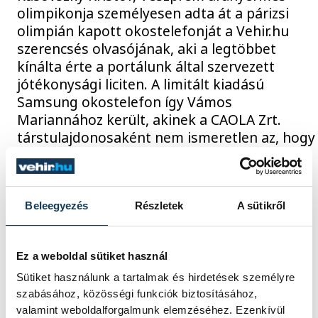
olimpikonja személyesen adta át a párizsi
olimpián kapott okostelefonját a Vehir.hu
szerencsés olvasójának, aki a legtöbbet
kínálta érte a portálunk által szervezett
jótékonysági liciten. A limitált kiadású
Samsung okostelefon így Vámos
Mariannához került, akinek a CAOLA Zrt.
társtulajdonosaként nem ismeretlen az, hogy
jótékony célokat támogasson.
2024. NOVEMBER 6. 15:13
Beleegyezés
Részletek
A sütikről
Ez a weboldal sütiket használ
1
2
3
4
5
...
Sütiket használunk a tartalmak és hirdetések személyre
szabásához, közösségi funkciók biztosításához,
valamint weboldalforgalmunk elemzéséhez. Ezenkívül