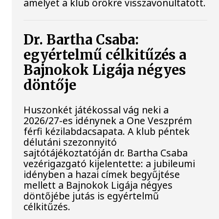
amelyet a klub örökre visszavonultatott.
Dr. Bartha Csaba:
egyértelmű célkitűzés a
Bajnokok Ligája négyes
döntője
Huszonkét játékossal vág neki a
2026/27-es idénynek a One Veszprém
férfi kézilabdacsapata. A klub péntek
délutáni szezonnyitó
sajtótájékoztatóján dr. Bartha Csaba
vezérigazgató kijelentette: a jubileumi
idényben a hazai címek begyűjtése
mellett a Bajnokok Ligája négyes
döntőjébe jutás is egyértelmű
célkitűzés.