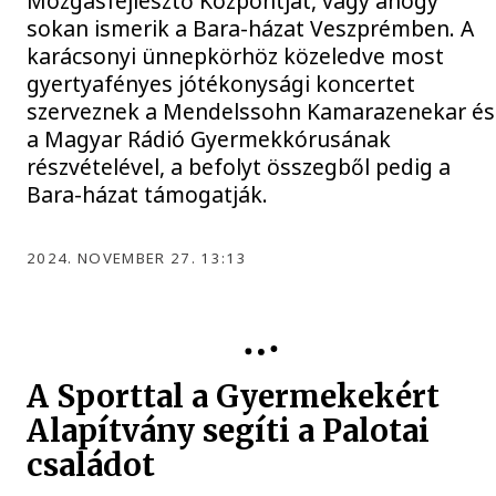
Mozgásfejlesztő Központját, vagy ahogy
sokan ismerik a Bara-házat Veszprémben. A
karácsonyi ünnepkörhöz közeledve most
gyertyafényes jótékonysági koncertet
szerveznek a Mendelssohn Kamarazenekar és
a Magyar Rádió Gyermekkórusának
részvételével, a befolyt összegből pedig a
Bara-házat támogatják.
2024. NOVEMBER 27. 13:13
SPORTTAL A GYERMEKEKÉRT ALAPÍTVÁNY
A Sporttal a Gyermekekért
Alapítvány segíti a Palotai
családot