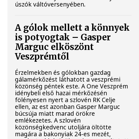
úszók váltóversenyében.
A gólok mellett a könnyek
is potyogtak – Gasper
Marguc elköszönt
Veszprémtől
Érzelmekben és gólokban gazdag
gálamérkőzést láthatott a veszprémi
közönség péntek este. A One Veszprém
idénybeli első hazai mérkőzésén
fölényesen nyert a szlovén RK Celje
ellen, az est azonban Gasper Marguc
búcsúja miatt marad örökre
emlékezetes. A szlovén
közönségkedvenc utoljára öltötte
magára a bakonyiak 24-es mezét,