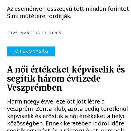
Az eseményen összegyűjtött minden forintot
Simi műtétére fordítják.
2025. MÁRCIUS 13. 10:05
JÓTÉKONYSÁG
A női értékeket képviselik és
segítik három évtizede
Veszprémben
Harmincegy évvel ezelőtt jött létre a
veszprémi Zonta klub, azóta pedig töretlenül
képviselik és erősítik a női értékeket a helyi
közösségben. Ennek keretében időről időre
segítik egymást és a rászorulókat, nem volt