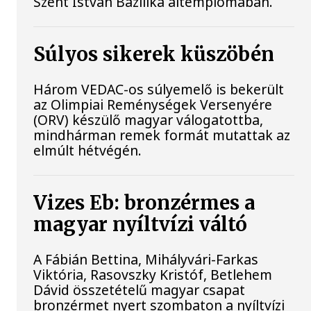
Szent István Bazilika altemplomában.
Súlyos sikerek küszöbén
Három VEDAC-os súlyemelő is bekerült
az Olimpiai Reménységek Versenyére
(ORV) készülő magyar válogatottba,
mindhárman remek formát mutattak az
elmúlt hétvégén.
Vizes Eb: bronzérmes a
magyar nyíltvízi váltó
A Fábián Bettina, Mihályvári-Farkas
Viktória, Rasovszky Kristóf, Betlehem
Dávid összetételű magyar csapat
bronzérmet nyert szombaton a nyíltvízi