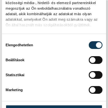
közösségi média-, hirdető- és elemező partnereinkkel
KÖZÉLET
megosztjuk az Ön weboldalhasználatra vonatkozó
adatait, akik kombinálhatják az adatokat más olyan
adatokkal, amelyeket Ön adott meg számukra vagy az
Ön által használt más szolgáltatásokból gyűjtöttek.
Baka Andrást jelöli
Hozzájárulás kiválasztása
államfőnek a Tisza
Elengedhetetlen
parlamenti frakciója
Beállítások
Baka Andrást, a Legfelsőbb Bíróság
korábbi elnökét jelöli köztársasági
elnöknek a Tisza párt parlamenti
Statisztikai
frakciója.
Marketing
Egy furcsa halkonzerv lett
az Év Strandétele -