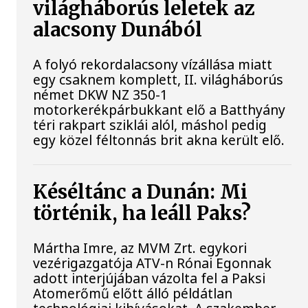
világháborús leletek az
alacsony Dunából
A folyó rekordalacsony vízállása miatt
egy csaknem komplett, II. világháborús
német DKW NZ 350-1
motorkerékpárbukkant elő a Batthyány
téri rakpart sziklái alól, máshol pedig
egy közel féltonnás brit akna került elő.
Késéltánc a Dunán: Mi
történik, ha leáll Paks?
Mártha Imre, az MVM Zrt. egykori
vezérigazgatója ATV-n Rónai Egonnak
adott interjújában vázolta fel a Paksi
Atomerőmű előtt álló példátlan