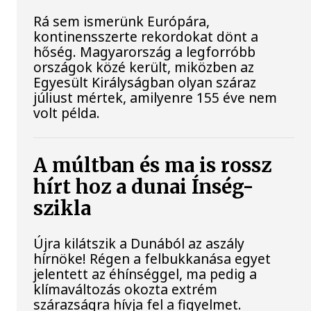
Rá sem ismerünk Európára,
kontinensszerte rekordokat dönt a
hőség. Magyarország a legforróbb
országok közé került, miközben az
Egyesült Királyságban olyan száraz
júliust mértek, amilyenre 155 éve nem
volt példa.
A múltban és ma is rossz
hírt hoz a dunai Ínség-
szikla
Újra kilátszik a Dunából az aszály
hírnöke! Régen a felbukkanása egyet
jelentett az éhínséggel, ma pedig a
klímaváltozás okozta extrém
szárazságra hívja fel a figyelmet.