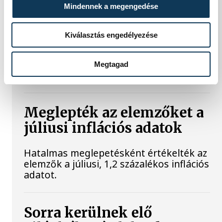
mutatjuk!
Mindennek a megengedése
A Balatoni Kör idén tizenkettedik
Kiválasztás engedélyezése
alkalommal hirdette meg az év
strandétele versenyt, amelyre minden
eddiginél több, 22 vendéglátóhely 44
Megtagad
étellel indult. Egy fonyódi hely nyert...
Meglepték az elemzőket a
júliusi inflációs adatok
Hatalmas meglepetésként értékelték az
elemzők a júliusi, 1,2 százalékos inflációs
adatot.
Sorra kerülnek elő