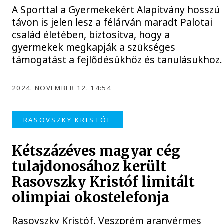
A Sporttal a Gyermekekért Alapítvány hosszú
távon is jelen lesz a félárván maradt Palotai
család életében, biztosítva, hogy a
gyermekek megkapják a szükséges
támogatást a fejlődésükhöz és tanulásukhoz.
2024. NOVEMBER 12. 14:54
RASOVSZKY KRISTÓF
Kétszázéves magyar cég
tulajdonosához került
Rasovszky Kristóf limitált
olimpiai okostelefonja
Rasovszky Kristóf, Veszprém aranyérmes