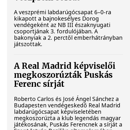
A veszprémi labdarúgócsapat 6–0-ra
kikapott a bajnokesélyes Dorog
vendégeként az NB III északnyugati
csoportjának 3. fordulójában. A
bakonyiak a 2. perctől emberhátrányban
játszottak.
A Real Madrid képviselői
megkoszorúzták Puskás
Ferenc sírját
Roberto Carlos és José Ángel Sánchez a
Budapesten vendégeskedő Real Madrid
labdarúgócsapat képviseletében
megkoszorúzta a klub legendás magyar
játékosának, Puskás Ferencnek a sírját a