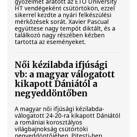
győzelmet aratott az ETO University
HT vendégeként csütörtökön, ezzel
sikerrel kezdte a nyári felkészülési
mérkőzések sorát. Xavier Pascual
együttese nagy tempót diktált, és a
találkozó nagy részében kézben
tartotta az eseményeket.
Női kézilabda ifjúsági
vb: a magyar válogatott
kikapott Dániától a
negyeddöntőben
A magyar női ifjúsági kézilabda-
válogatott 24-20-ra kikapott Dániától
a romániai korosztályos
világbajnokság csütörtöki
negyeddöntőjében, Pitesti-ben.