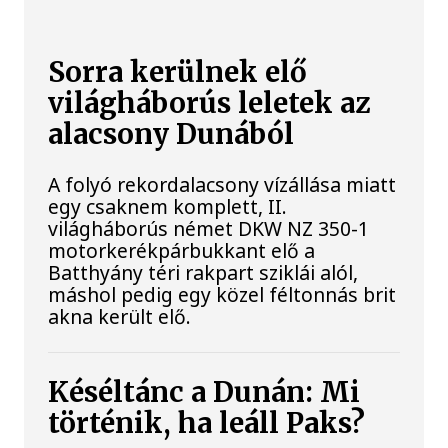
Sorra kerülnek elő
világháborús leletek az
alacsony Dunából
A folyó rekordalacsony vízállása miatt
egy csaknem komplett, II.
világháborús német DKW NZ 350-1
motorkerékpárbukkant elő a
Batthyány téri rakpart sziklái alól,
máshol pedig egy közel féltonnás brit
akna került elő.
Késéltánc a Dunán: Mi
történik, ha leáll Paks?