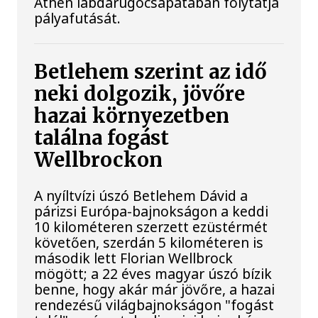
Athén labdarúgócsapatában folytatja
pályafutását.
Betlehem szerint az idő
neki dolgozik, jövőre
hazai környezetben
találna fogást
Wellbrockon
A nyíltvízi úszó Betlehem Dávid a
párizsi Európa-bajnokságon a keddi
10 kilométeren szerzett ezüstérmét
követően, szerdán 5 kilométeren is
második lett Florian Wellbrock
mögött; a 22 éves magyar úszó bízik
benne, hogy akár már jövőre, a hazai
rendezésű világbajnokságon "fogást