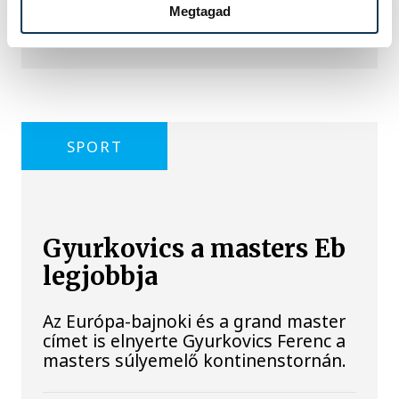
Megtagad
is lekapcsolta a veszprémi épületek
és nevezetességek díszkivilágítását.
SPORT
Gyurkovics a masters Eb
legjobbja
Az Európa-bajnoki és a grand master
címet is elnyerte Gyurkovics Ferenc a
masters súlyemelő kontinenstornán.