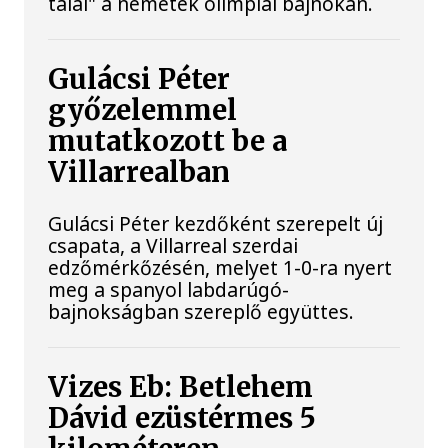
talál" a németek olimpiai bajnokán.
Gulácsi Péter
győzelemmel
mutatkozott be a
Villarrealban
Gulácsi Péter kezdőként szerepelt új
csapata, a Villarreal szerdai
edzőmérkőzésén, melyet 1-0-ra nyert
meg a spanyol labdarúgó-
bajnokságban szereplő együttes.
Vizes Eb: Betlehem
Dávid ezüstérmes 5