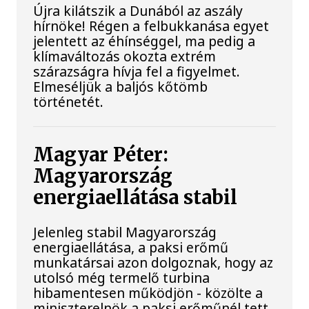
Újra kilátszik a Dunából az aszály
hírnöke! Régen a felbukkanása egyet
jelentett az éhínséggel, ma pedig a
klímaváltozás okozta extrém
szárazságra hívja fel a figyelmet.
Elmeséljük a baljós kőtömb
történetét.
Magyar Péter:
Magyarország
energiaellátása stabil
Jelenleg stabil Magyarország
energiaellátása, a paksi erőmű
munkatársai azon dolgoznak, hogy az
utolsó még termelő turbina
hibamentesen működjön - közölte a
miniszterelnök a paksi erőműnél tett