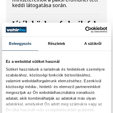
keddi látogatása során.
Játék közben fedezik fel
a tudomány világát a
veszprémi gyerekek
Beleegyezés
Részletek
A sütikről
Látványos kísérletek, kreatív
feladatok és sok-sok élmény várja a
Ez a weboldal sütiket használ
gyerekeket a veszprémi Tinker
Labsben. Videónkban Balassa
Sütiket használunk a tartalmak és hirdetések személyre
Marietta, a központ vezetője mutatja
szabásához, közösségi funkciók biztosításához,
be, hogyan teszik izgalmassá a
valamint weboldalforgalmunk elemzéséhez. Ezenkívül
természettudományok
közösségi média-, hirdető- és elemező partnereinkkel
megismerését.
megosztjuk az Ön weboldalhasználatra vonatkozó
adatait, akik kombinálhatják az adatokat más olyan
adatokkal, amelyeket Ön adott meg számukra vagy az
Augusztus 12-én
Ön által használt más szolgáltatásokból gyűjtöttek.