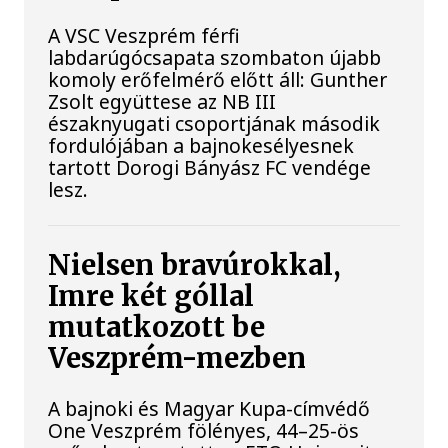
A VSC Veszprém férfi
labdarúgócsapata szombaton újabb
komoly erőfelmérő előtt áll: Gunther
Zsolt együttese az NB III
északnyugati csoportjának második
fordulójában a bajnokesélyesnek
tartott Dorogi Bányász FC vendége
lesz.
Nielsen bravúrokkal,
Imre két góllal
mutatkozott be
Veszprém-mezben
A bajnoki és Magyar Kupa-címvédő
One Veszprém fölényes, 44–25-ös