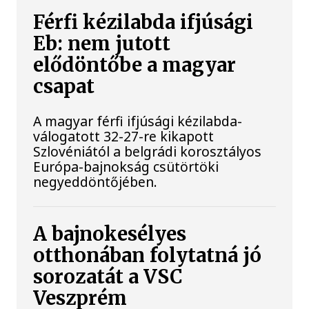
Férfi kézilabda ifjúsági
Eb: nem jutott
elődöntőbe a magyar
csapat
A magyar férfi ifjúsági kézilabda-
válogatott 32-27-re kikapott
Szlovéniától a belgrádi korosztályos
Európa-bajnokság csütörtöki
negyeddöntőjében.
A bajnokesélyes
otthonában folytatná jó
sorozatát a VSC
Veszprém