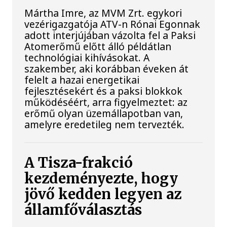
Mártha Imre, az MVM Zrt. egykori
vezérigazgatója ATV-n Rónai Egonnak
adott interjújában vázolta fel a Paksi
Atomerőmű előtt álló példátlan
technológiai kihívásokat. A
szakember, aki korábban éveken át
felelt a hazai energetikai
fejlesztésekért és a paksi blokkok
működéséért, arra figyelmeztet: az
erőmű olyan üzemállapotban van,
amelyre eredetileg nem tervezték.
A Tisza-frakció
kezdeményezte, hogy
jövő kedden legyen az
államfőválasztás