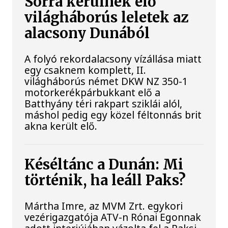
Sorra kerülnek elő
világháborús leletek az
alacsony Dunából
A folyó rekordalacsony vízállása miatt
egy csaknem komplett, II.
világháborús német DKW NZ 350-1
motorkerékpárbukkant elő a
Batthyány téri rakpart sziklái alól,
máshol pedig egy közel féltonnás brit
akna került elő.
Késéltánc a Dunán: Mi
történik, ha leáll Paks?
Mártha Imre, az MVM Zrt. egykori
vezérigazgatója ATV-n Rónai Egonnak