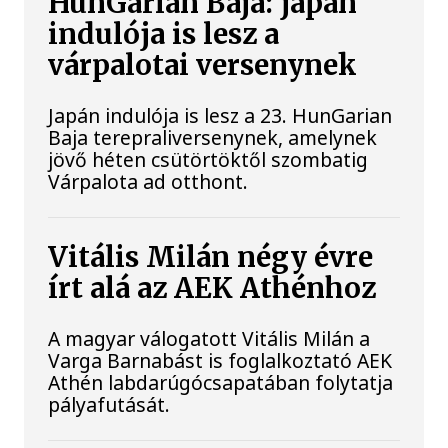
HunGarian Baja: japán
indulója is lesz a
várpalotai versenynek
Japán indulója is lesz a 23. HunGarian
Baja terepraliversenynek, amelynek
jövő héten csütörtöktől szombatig
Várpalota ad otthont.
Vitális Milán négy évre
írt alá az AEK Athénhoz
A magyar válogatott Vitális Milán a
Varga Barnabást is foglalkoztató AEK
Athén labdarúgócsapatában folytatja
pályafutását.