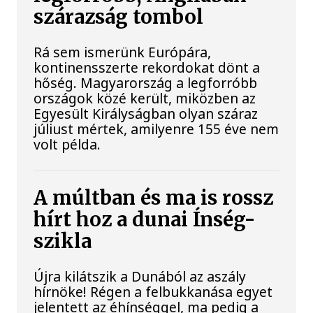
szárazság tombol
Rá sem ismerünk Európára,
kontinensszerte rekordokat dönt a
hőség. Magyarország a legforróbb
országok közé került, miközben az
Egyesült Királyságban olyan száraz
júliust mértek, amilyenre 155 éve nem
volt példa.
A múltban és ma is rossz
hírt hoz a dunai Ínség-
szikla
Újra kilátszik a Dunából az aszály
hírnöke! Régen a felbukkanása egyet
jelentett az éhínséggel, ma pedig a