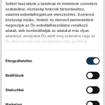
Sütiket használunk a tartalmak és hirdetések személyre
Játék közben fedezik fel
szabásához, közösségi funkciók biztosításához,
a tudomány világát a
valamint weboldalforgalmunk elemzéséhez. Ezenkívül
veszprémi gyerekek
közösségi média-, hirdető- és elemező partnereinkkel
megosztjuk az Ön weboldalhasználatra vonatkozó
adatait, akik kombinálhatják az adatokat más olyan
Látványos kísérletek, kreatív
adatokkal, amelyeket Ön adott meg számukra vagy az
feladatok és sok-sok élmény várja a
Ön által használt más szolgáltatásokból gyűjtöttek.
gyerekeket a veszprémi Tinker
Labsben. Videónkban Balassa
Marietta, a központ vezetője mutatja
Hozzájárulás kiválasztása
be, hogyan teszik izgalmassá a
Elengedhetetlen
természettudományok
megismerését.
Beállítások
Augusztus 12-én
Statisztikai
napfogyatkozás és
csillaghullás is vár ránk
Marketing