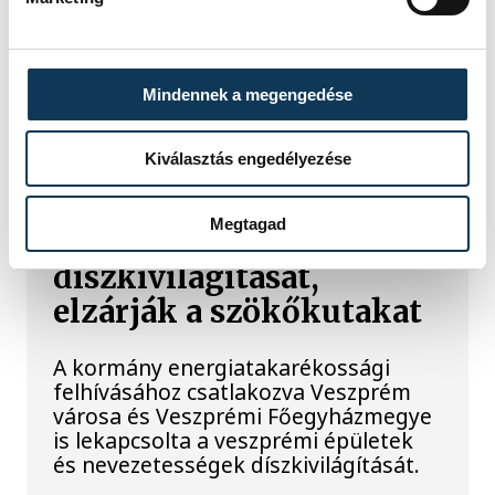
Az év legsűrűbb csillagászati napján,
augusztus 12-én éjjel tetőzik majd a
Perseidák hullócsillagraj, de
Mindennek a megengedése
ugyanezen a napon részleges
napfogyatkozást is meg lehet majd
figyelni.
Kiválasztás engedélyezése
Megtagad
Lekapcsolják Veszprém
díszkivilágítását,
elzárják a szökőkutakat
A kormány energiatakarékossági
felhívásához csatlakozva Veszprém
városa és Veszprémi Főegyházmegye
is lekapcsolta a veszprémi épületek
és nevezetességek díszkivilágítását.