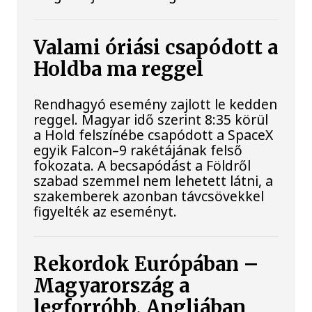
Valami óriási csapódott a
Holdba ma reggel
Rendhagyó esemény zajlott le kedden
reggel. Magyar idő szerint 8:35 körül
a Hold felszínébe csapódott a SpaceX
egyik Falcon–9 rakétájának felső
fokozata. A becsapódást a Földről
szabad szemmel nem lehetett látni, a
szakemberek azonban távcsövekkel
figyelték az eseményt.
Rekordok Európában –
Magyarország a
legforróbb, Angliában