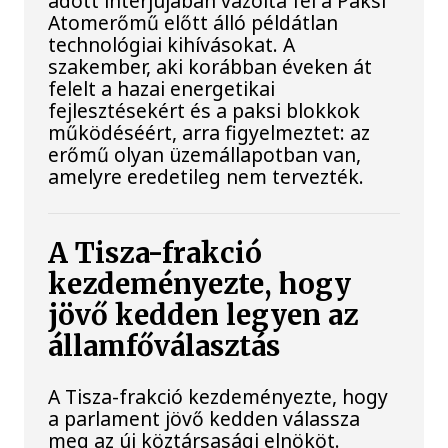
adott interjújában vázolta fel a Paksi
Atomerőmű előtt álló példátlan
technológiai kihívásokat. A
szakember, aki korábban éveken át
felelt a hazai energetikai
fejlesztésekért és a paksi blokkok
működéséért, arra figyelmeztet: az
erőmű olyan üzemállapotban van,
amelyre eredetileg nem tervezték.
A Tisza-frakció
kezdeményezte, hogy
jövő kedden legyen az
államfőválasztás
A Tisza-frakció kezdeményezte, hogy
a parlament jövő kedden válassza
meg az új köztársasági elnököt.