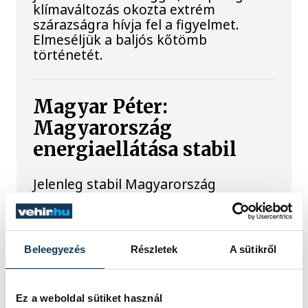
klímaváltozás okozta extrém
szárazságra hívja fel a figyelmet.
Elmeséljük a baljós kőtömb
történetét.
Magyar Péter:
Magyarország
energiaellátása stabil
Jelenleg stabil Magyarország
energiaellátása, a paksi erőmű
munkatársai azon dolgoznak, hogy az
utolsó még termelő turbina
hibamentesen működjön - közölte a
Beleegyezés
Részletek
A sütikről
miniszterelnök a paksi erőműnél tett
keddi látogatása során.
Ez a weboldal sütiket használ