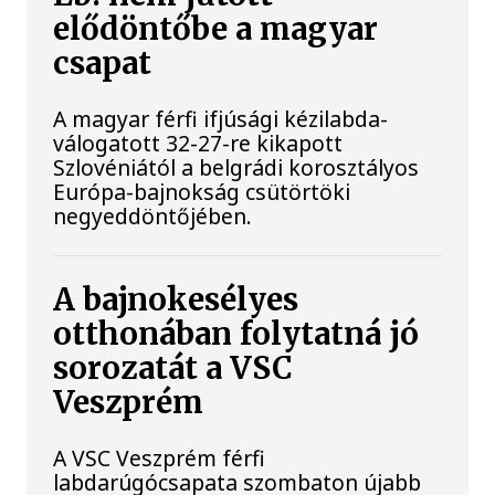
elődöntőbe a magyar
csapat
A magyar férfi ifjúsági kézilabda-
válogatott 32-27-re kikapott
Szlovéniától a belgrádi korosztályos
Európa-bajnokság csütörtöki
negyeddöntőjében.
A bajnokesélyes
otthonában folytatná jó
sorozatát a VSC
Veszprém
A VSC Veszprém férfi
labdarúgócsapata szombaton újabb