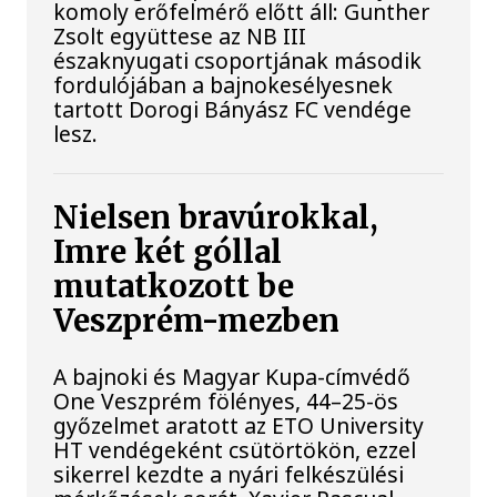
komoly erőfelmérő előtt áll: Gunther
Zsolt együttese az NB III
északnyugati csoportjának második
fordulójában a bajnokesélyesnek
tartott Dorogi Bányász FC vendége
lesz.
Nielsen bravúrokkal,
Imre két góllal
mutatkozott be
Veszprém-mezben
A bajnoki és Magyar Kupa-címvédő
One Veszprém fölényes, 44–25-ös
győzelmet aratott az ETO University
HT vendégeként csütörtökön, ezzel
sikerrel kezdte a nyári felkészülési