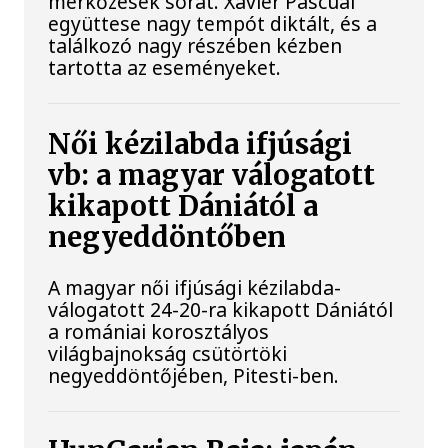
mérkőzések sorát. Xavier Pascual
együttese nagy tempót diktált, és a
találkozó nagy részében kézben
tartotta az eseményeket.
Női kézilabda ifjúsági
vb: a magyar válogatott
kikapott Dániától a
negyeddöntőben
A magyar női ifjúsági kézilabda-
válogatott 24-20-ra kikapott Dániától
a romániai korosztályos
világbajnokság csütörtöki
negyeddöntőjében, Pitesti-ben.