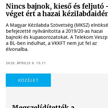
Nincs bajnok, kieső és feljutó 
véget ért a hazai kézilabdaidé
A Magyar Kézilabda Szövetség (MKSZ) elnöks
befejezetté nyilvánította a 2019/20-as hazai
bajnoki és kupasorozatokat. A Telekom Vesz
a BL-ben indulhat, a VKKFT nem jut fel az
élvonalba.
2020. ÁPRILIS 9. 15:11
KÖZÉLET
Megszelídítették a