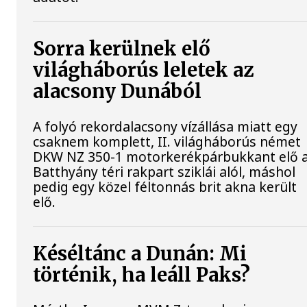
Sorra kerülnek elő
világháborús leletek az
alacsony Dunából
A folyó rekordalacsony vízállása miatt egy
csaknem komplett, II. világháborús német
DKW NZ 350-1 motorkerékpárbukkant elő 
Batthyány téri rakpart sziklái alól, máshol
pedig egy közel féltonnás brit akna került
elő.
Késéltánc a Dunán: Mi
történik, ha leáll Paks?