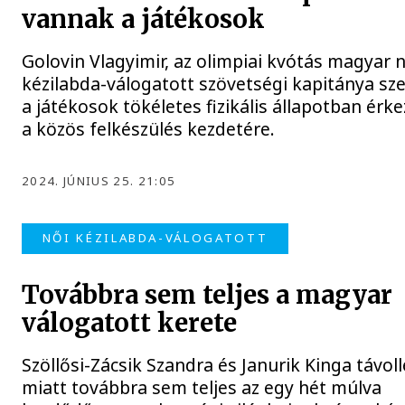
vannak a játékosok
Golovin Vlagyimir, az olimpiai kvótás magyar n
kézilabda-válogatott szövetségi kapitánya sze
a játékosok tökéletes fizikális állapotban érk
a közös felkészülés kezdetére.
2024. JÚNIUS 25. 21:05
NŐI KÉZILABDA-VÁLOGATOTT
Továbbra sem teljes a magyar
válogatott kerete
Szöllősi-Zácsik Szandra és Janurik Kinga távol
miatt továbbra sem teljes az egy hét múlva