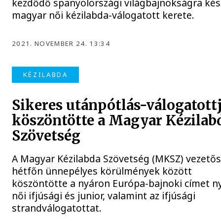
kezdődő spanyolországi világbajnokságra kés
magyar női kézilabda-válogatott kerete.
2021. NOVEMBER 24. 13:34
KÉZILABDA
Sikeres utánpótlás-válogatottj
köszöntötte a Magyar Kézilab
Szövetség
A Magyar Kézilabda Szövetség (MKSZ) vezető
hétfőn ünnepélyes körülmények között
köszöntötte a nyáron Európa-bajnoki címet n
női ifjúsági és junior, valamint az ifjúsági
strandválogatottat.