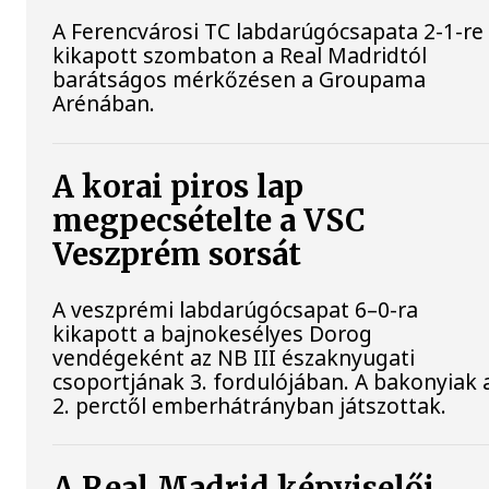
A Ferencvárosi TC labdarúgócsapata 2-1-re
kikapott szombaton a Real Madridtól
barátságos mérkőzésen a Groupama
Arénában.
A korai piros lap
megpecsételte a VSC
Veszprém sorsát
A veszprémi labdarúgócsapat 6–0-ra
kikapott a bajnokesélyes Dorog
vendégeként az NB III északnyugati
csoportjának 3. fordulójában. A bakonyiak 
2. perctől emberhátrányban játszottak.
A Real Madrid képviselői