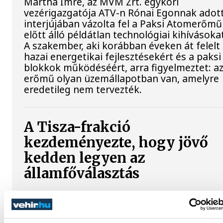
Mártha Imre, az MVM Zrt. egykori
vezérigazgatója ATV-n Rónai Egonnak adot
interjújában vázolta fel a Paksi Atomerőmű
előtt álló példátlan technológiai kihívásoka
A szakember, aki korábban éveken át felelt
hazai energetikai fejlesztésekért és a paksi
blokkok működéséért, arra figyelmeztet: a
erőmű olyan üzemállapotban van, amelyre
eredetileg nem tervezték.
A Tisza-frakció
kezdeményezte, hogy jövő
kedden legyen az
államfőválasztás
A Tisza-frakció kezdeményezte, hogy a
parlament jövő kedden válassza meg az új
köztársasági elnököt.