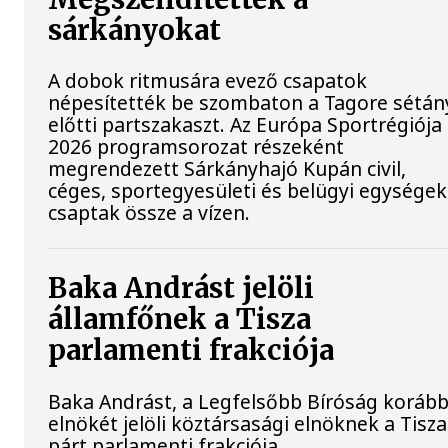
sárkányokat
A dobok ritmusára evező csapatok
népesítették be szombaton a Tagore sétán
előtti partszakaszt. Az Európa Sportrégiója
2026 programsorozat részeként
megrendezett Sárkányhajó Kupán civil,
céges, sportegyesületi és belügyi egységek
csaptak össze a vízen.
Baka Andrást jelöli
államfőnek a Tisza
parlamenti frakciója
Baka Andrást, a Legfelsőbb Bíróság korább
elnökét jelöli köztársasági elnöknek a Tisza
párt parlamenti frakciója.