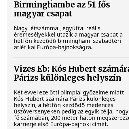
Birminghambe az 51 fős
magyar csapat
Nagy létszámmal, egyúttal reális
éremesélyekkel utazik a magyar csapat a
hétfőn kezdődő birminghami szabadtéri
atlétikai Európa-bajnokságra.
Vizes Eb: Kós Hubert számár
Párizs különleges helyszín
Két évvel ezelőtti olimpiai győzelme miatt
Kós Hubert számára Párizs különleges
helyszín, a hétfőn kezdődő medencés
úszóversenyeken pedig az egyik célja, hogy
fő számában, 200 méter háton megszerezz
karrierje első Európa-bajnoki címét.