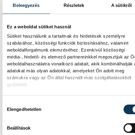
Beleegyezés
Részletek
A sütikről
Valami óriási csapódott a
Ez a weboldal sütiket használ
Holdba ma reggel
Sütiket használunk a tartalmak és hirdetések személyre
szabásához, közösségi funkciók biztosításához, valamint
Rendhagyó esemény zajlott le kedden
weboldalforgalmunk elemzéséhez. Ezenkívül közösségi
reggel. Magyar idő szerint 8:35 körül a Hol
média-, hirdető- és elemező partnereinkkel megosztjuk az Ö
felszínébe csapódott a SpaceX egyik Falcon
weboldalhasználatra vonatkozó adatait, akik kombinálhatják
9 rakétájának felső fokozata. A becsapódás
adatokat más olyan adatokkal, amelyeket Ön adott meg
a Földről szabad szemmel nem lehetett látn
a szakemberek azonban távcsövekkel
számukra vagy az Ön által használt más szolgáltatásokból
figyelték az eseményt.
gyűjtöttek.
Hozzájárulás kiválasztása
Rekordok Európában –
Elengedhetetlen
Magyarország a legforróbb,
Angliában szárazság tombol
Beállítások