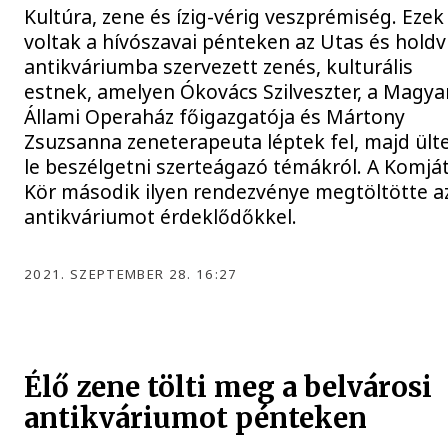
Kultúra, zene és ízig-vérig veszprémiség. Ezek
voltak a hívószavai pénteken az Utas és holdv
antikváriumba szervezett zenés, kulturális
estnek, amelyen Ókovács Szilveszter, a Magya
Állami Operaház főigazgatója és Mártony
Zsuzsanna zeneterapeuta léptek fel, majd ült
le beszélgetni szerteágazó témákról. A Komjá
Kör második ilyen rendezvénye megtöltötte a
antikváriumot érdeklődőkkel.
2021. SZEPTEMBER 28. 16:27
Élő zene tölti meg a belvárosi
antikváriumot pénteken