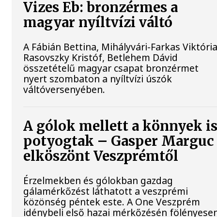
Vizes Eb: bronzérmes a
magyar nyíltvízi váltó
A Fábián Bettina, Mihályvári-Farkas Viktória
Rasovszky Kristóf, Betlehem Dávid
összetételű magyar csapat bronzérmet
nyert szombaton a nyíltvízi úszók
váltóversenyében.
A gólok mellett a könnyek i
potyogtak – Gasper Marguc
elköszönt Veszprémtől
Érzelmekben és gólokban gazdag
gálamérkőzést láthatott a veszprémi
közönség péntek este. A One Veszprém
idénybeli első hazai mérkőzésén fölényese