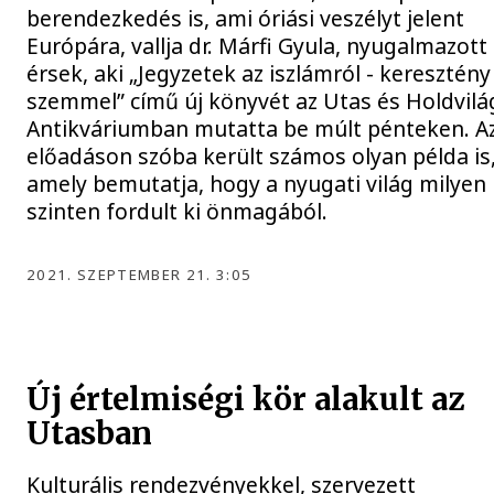
berendezkedés is, ami óriási veszélyt jelent
Európára, vallja dr. Márfi Gyula, nyugalmazott
érsek, aki „Jegyzetek az iszlámról - keresztény
szemmel” című új könyvét az Utas és Holdvilá
Antikváriumban mutatta be múlt pénteken. A
előadáson szóba került számos olyan példa is
amely bemutatja, hogy a nyugati világ milyen
szinten fordult ki önmagából.
2021. SZEPTEMBER 21. 3:05
Új értelmiségi kör alakult az
Utasban
Kulturális rendezvényekkel, szervezett