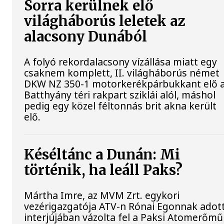
Sorra kerülnek elő
világháborús leletek az
alacsony Dunából
A folyó rekordalacsony vízállása miatt egy
csaknem komplett, II. világháborús német
DKW NZ 350-1 motorkerékpárbukkant elő 
Batthyány téri rakpart sziklái alól, máshol
pedig egy közel féltonnás brit akna került
elő.
Késéltánc a Dunán: Mi
történik, ha leáll Paks?
Mártha Imre, az MVM Zrt. egykori
vezérigazgatója ATV-n Rónai Egonnak adot
interjújában vázolta fel a Paksi Atomerőmű