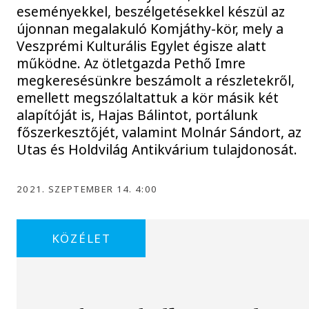
eseményekkel, beszélgetésekkel készül az
újonnan megalakuló Komjáthy-kör, mely a
Veszprémi Kulturális Egylet égisze alatt
működne. Az ötletgazda Pethő Imre
megkeresésünkre beszámolt a részletekről,
emellett megszólaltattuk a kör másik két
alapítóját is, Hajas Bálintot, portálunk
főszerkesztőjét, valamint Molnár Sándort, az
Utas és Holdvilág Antikvárium tulajdonosát.
2021. SZEPTEMBER 14. 4:00
KÖZÉLET