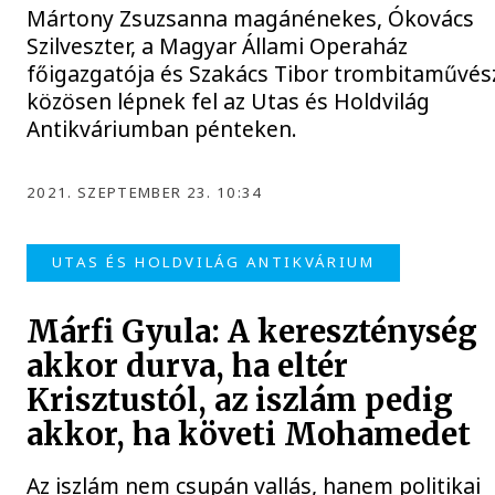
Mártony Zsuzsanna magánénekes, Ókovács
Szilveszter, a Magyar Állami Operaház
főigazgatója és Szakács Tibor trombitaművés
közösen lépnek fel az Utas és Holdvilág
Antikváriumban pénteken.
2021. SZEPTEMBER 23. 10:34
UTAS ÉS HOLDVILÁG ANTIKVÁRIUM
Márfi Gyula: A kereszténység
akkor durva, ha eltér
Krisztustól, az iszlám pedig
akkor, ha követi Mohamedet
Az iszlám nem csupán vallás, hanem politikai