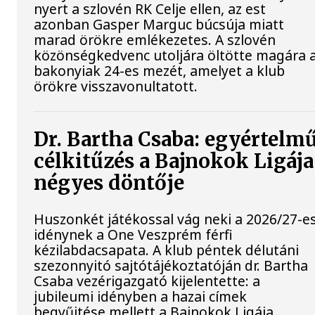
nyert a szlovén RK Celje ellen, az est
azonban Gasper Marguc búcsúja miatt
marad örökre emlékezetes. A szlovén
közönségkedvenc utoljára öltötte magára 
bakonyiak 24-es mezét, amelyet a klub
örökre visszavonultatott.
Dr. Bartha Csaba: egyértelm
célkitűzés a Bajnokok Ligája
négyes döntője
Huszonkét játékossal vág neki a 2026/27-e
idénynek a One Veszprém férfi
kézilabdacsapata. A klub péntek délutáni
szezonnyitó sajtótájékoztatóján dr. Bartha
Csaba vezérigazgató kijelentette: a
jubileumi idényben a hazai címek
begyűjtése mellett a Bajnokok Ligája