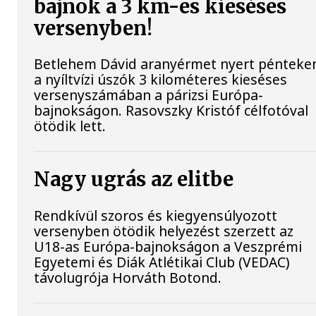
bajnok a 3 km-es kieséses
versenyben!
Betlehem Dávid aranyérmet nyert pénteke
a nyíltvízi úszók 3 kilométeres kieséses
versenyszámában a párizsi Európa-
bajnokságon. Rasovszky Kristóf célfotóval
ötödik lett.
Nagy ugrás az elitbe
Rendkívül szoros és kiegyensúlyozott
versenyben ötödik helyezést szerzett az
U18-as Európa-bajnokságon a Veszprémi
Egyetemi és Diák Atlétikai Club (VEDAC)
távolugrója Horváth Botond.