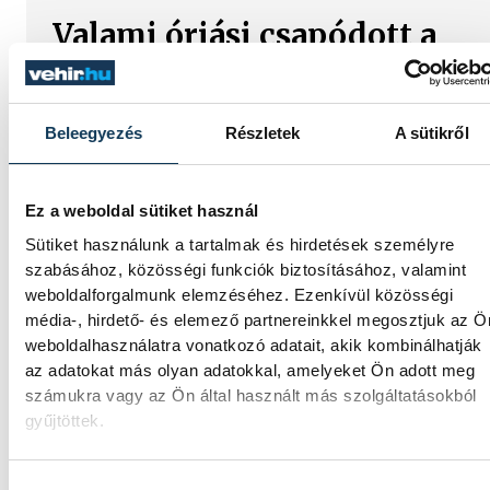
Valami óriási csapódott a
Holdba ma reggel
Rendhagyó esemény zajlott le kedden
Beleegyezés
Részletek
A sütikről
reggel. Magyar idő szerint 8:35 körül a Hol
felszínébe csapódott a SpaceX egyik Falcon
9 rakétájának felső fokozata. A
Ez a weboldal sütiket használ
becsapódást a Földről szabad szemmel ne
lehetett látni, a szakemberek azonban
Sütiket használunk a tartalmak és hirdetések személyre
távcsövekkel figyelték az eseményt.
szabásához, közösségi funkciók biztosításához, valamint
weboldalforgalmunk elemzéséhez. Ezenkívül közösségi
média-, hirdető- és elemező partnereinkkel megosztjuk az Ö
Rekordok Európában –
weboldalhasználatra vonatkozó adatait, akik kombinálhatják
az adatokat más olyan adatokkal, amelyeket Ön adott meg
Magyarország a legforróbb,
számukra vagy az Ön által használt más szolgáltatásokból
Angliában szárazság tombol
gyűjtöttek.
Rá sem ismerünk Európára,
Hozzájárulás kiválasztása