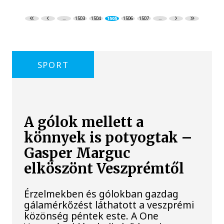
...
1503
1504
1505
1506
1507
...
SPORT
A gólok mellett a
könnyek is potyogtak –
Gasper Marguc
elköszönt Veszprémtől
Érzelmekben és gólokban gazdag
gálamérkőzést láthatott a veszprémi
közönség péntek este. A One