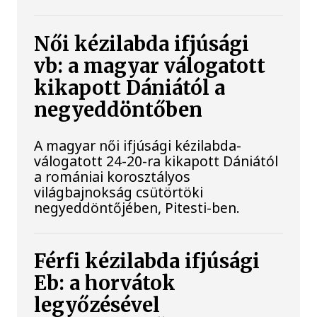
Női kézilabda ifjúsági
vb: a magyar válogatott
kikapott Dániától a
negyeddöntőben
A magyar női ifjúsági kézilabda-
válogatott 24-20-ra kikapott Dániától
a romániai korosztályos
világbajnokság csütörtöki
negyeddöntőjében, Pitesti-ben.
Férfi kézilabda ifjúsági
Eb: a horvátok
legyőzésével