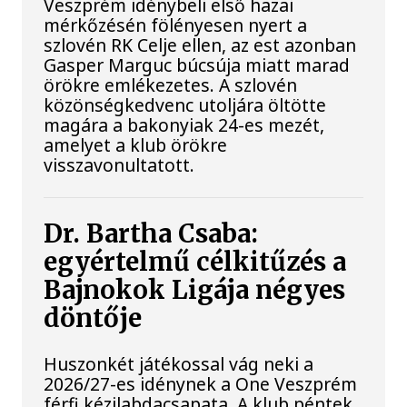
Veszprém idénybeli első hazai
mérkőzésén fölényesen nyert a
szlovén RK Celje ellen, az est azonban
Gasper Marguc búcsúja miatt marad
örökre emlékezetes. A szlovén
közönségkedvenc utoljára öltötte
magára a bakonyiak 24-es mezét,
amelyet a klub örökre
visszavonultatott.
Dr. Bartha Csaba:
egyértelmű célkitűzés a
Bajnokok Ligája négyes
döntője
Huszonkét játékossal vág neki a
2026/27-es idénynek a One Veszprém
férfi kézilabdacsapata. A klub péntek