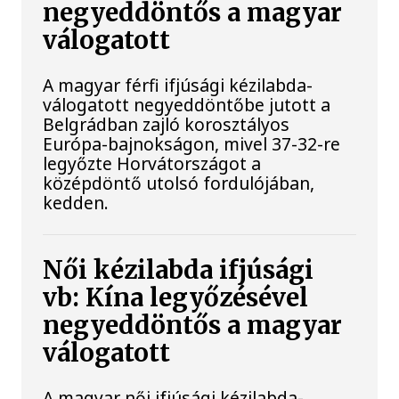
negyeddöntős a magyar
válogatott
A magyar férfi ifjúsági kézilabda-
válogatott negyeddöntőbe jutott a
Belgrádban zajló korosztályos
Európa-bajnokságon, mivel 37-32-re
legyőzte Horvátországot a
középdöntő utolsó fordulójában,
kedden.
Női kézilabda ifjúsági
vb: Kína legyőzésével
negyeddöntős a magyar
válogatott
A magyar női ifjúsági kézilabda-