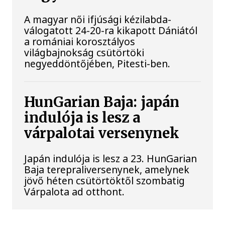
A magyar női ifjúsági kézilabda-
válogatott 24-20-ra kikapott Dániától
a romániai korosztályos
világbajnokság csütörtöki
negyeddöntőjében, Pitesti-ben.
HunGarian Baja: japán
indulója is lesz a
várpalotai versenynek
Japán indulója is lesz a 23. HunGarian
Baja terepraliversenynek, amelynek
jövő héten csütörtöktől szombatig
Várpalota ad otthont.