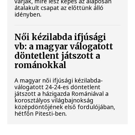
várják, mire lesz képes az alaposan
átalakult csapat az előttünk álló
idényben.
Női kézilabda ifjúsági
vb: a magyar válogatott
döntetlent játszott a
románokkal
A magyar női ifjúsági kézilabda-
válogatott 24-24-es döntetlent
játszott a házigazda Romániával a
korosztályos világbajnokság
középdöntőjének első fordulójában,
hétfőn Pitesti-ben.