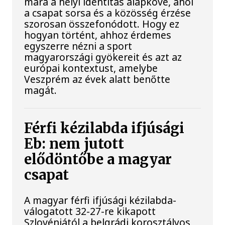
mára a helyi identitás alapköve, ahol
a csapat sorsa és a közösség érzése
szorosan összefonódott. Hogy ez
hogyan történt, ahhoz érdemes
egyszerre nézni a sport
magyarországi gyökereit és azt az
európai kontextust, amelybe
Veszprém az évek alatt benőtte
magát.
Férfi kézilabda ifjúsági
Eb: nem jutott
elődöntőbe a magyar
csapat
A magyar férfi ifjúsági kézilabda-
válogatott 32-27-re kikapott
Szlovéniától a belgrádi korosztályos