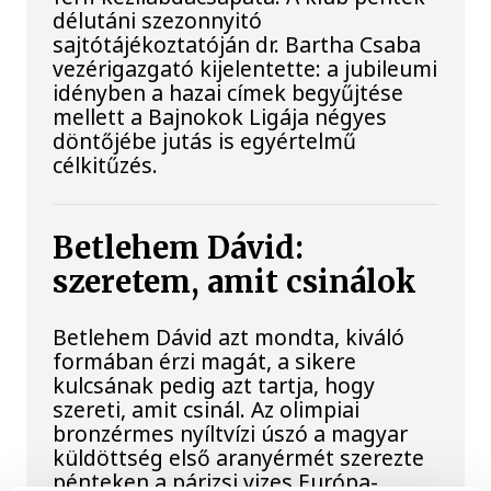
délutáni szezonnyitó
sajtótájékoztatóján dr. Bartha Csaba
vezérigazgató kijelentette: a jubileumi
idényben a hazai címek begyűjtése
mellett a Bajnokok Ligája négyes
döntőjébe jutás is egyértelmű
célkitűzés.
Betlehem Dávid:
szeretem, amit csinálok
Betlehem Dávid azt mondta, kiváló
formában érzi magát, a sikere
kulcsának pedig azt tartja, hogy
szereti, amit csinál. Az olimpiai
bronzérmes nyíltvízi úszó a magyar
küldöttség első aranyérmét szerezte
pénteken a párizsi vizes Európa-