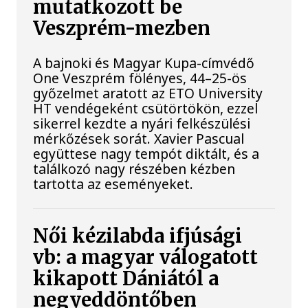
mutatkozott be
Veszprém-mezben
A bajnoki és Magyar Kupa-címvédő
One Veszprém fölényes, 44–25-ös
győzelmet aratott az ETO University
HT vendégeként csütörtökön, ezzel
sikerrel kezdte a nyári felkészülési
mérkőzések sorát. Xavier Pascual
együttese nagy tempót diktált, és a
találkozó nagy részében kézben
tartotta az eseményeket.
Női kézilabda ifjúsági
vb: a magyar válogatott
kikapott Dániától a
negyeddöntőben