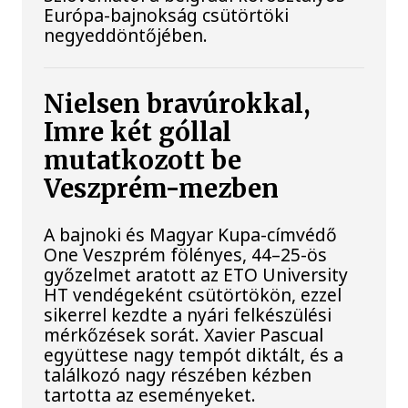
Európa-bajnokság csütörtöki
negyeddöntőjében.
Nielsen bravúrokkal,
Imre két góllal
mutatkozott be
Veszprém-mezben
A bajnoki és Magyar Kupa-címvédő
One Veszprém fölényes, 44–25-ös
győzelmet aratott az ETO University
HT vendégeként csütörtökön, ezzel
sikerrel kezdte a nyári felkészülési
mérkőzések sorát. Xavier Pascual
együttese nagy tempót diktált, és a
találkozó nagy részében kézben
tartotta az eseményeket.