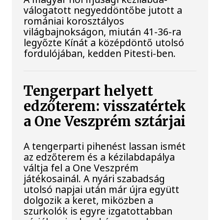
válogatott negyeddöntőbe jutott a
romániai korosztályos
világbajnokságon, miután 41-36-ra
legyőzte Kínát a középdöntő utolsó
fordulójában, kedden Pitesti-ben.
Tengerpart helyett
edzőterem: visszatértek
a One Veszprém sztárjai
A tengerparti pihenést lassan ismét
az edzőterem és a kézilabdapálya
váltja fel a One Veszprém
játékosainál. A nyári szabadság
utolsó napjai után már újra együtt
dolgozik a keret, miközben a
szurkolók is egyre izgatottabban