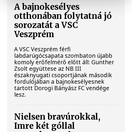
A bajnokesélyes
otthonában folytatná jó
sorozatát a VSC
Veszprém
A VSC Veszprém férfi
labdarúgócsapata szombaton újabb
komoly erőfelmérő előtt áll: Gunther
Zsolt együttese az NB III
északnyugati csoportjának második
fordulójában a bajnokesélyesnek
tartott Dorogi Bányász FC vendége
lesz.
Nielsen bravúrokkal,
Imre két góllal