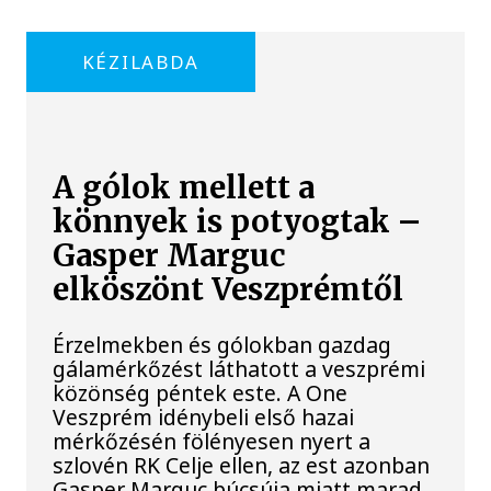
KÉZILABDA
A gólok mellett a
könnyek is potyogtak –
Gasper Marguc
elköszönt Veszprémtől
Érzelmekben és gólokban gazdag
gálamérkőzést láthatott a veszprémi
közönség péntek este. A One
Veszprém idénybeli első hazai
mérkőzésén fölényesen nyert a
szlovén RK Celje ellen, az est azonban
Gasper Marguc búcsúja miatt marad