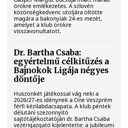
örökre emlékezetes. A szlovén
közönségkedvenc utoljára öltötte
magára a bakonyiak 24-es mezét,
amelyet a klub örökre
visszavonultatott.
Dr. Bartha Csaba:
egyértelmű célkitűzés a
Bajnokok Ligája négyes
döntője
Huszonkét játékossal vág neki a
2026/27-es idénynek a One Veszprém
férfi kézilabdacsapata. A klub péntek
délutáni szezonnyitó
sajtótájékoztatóján dr. Bartha Csaba
vezérigazgató kijelentette: a jubileumi