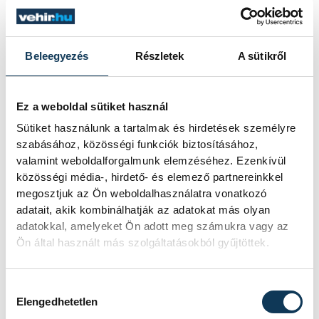
bajnokságon azzal, hogy megnyerte a
kieséses versenyt.
Beleegyezés
Részletek
A sütikről
Betlehem Dávid Európa-
bajnok a 3 km-es
Ez a weboldal sütiket használ
kieséses versenyben!
Sütiket használunk a tartalmak és hirdetések személyre
szabásához, közösségi funkciók biztosításához,
Betlehem Dávid aranyérmet nyert
valamint weboldalforgalmunk elemzéséhez. Ezenkívül
pénteken a nyíltvízi úszók 3
közösségi média-, hirdető- és elemező partnereinkkel
kilométeres kieséses
megosztjuk az Ön weboldalhasználatra vonatkozó
versenyszámában a párizsi Európa-
adatait, akik kombinálhatják az adatokat más olyan
bajnokságon. Rasovszky Kristóf
adatokkal, amelyeket Ön adott meg számukra vagy az
célfotóval ötödik lett.
Ön által használt más szolgáltatásokból gyűjtöttek.
Gyurkovics a masters Eb
Hozzájárulás kiválasztása
Elengedhetetlen
legjobbja