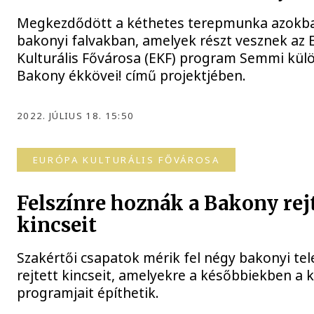
Megkezdődött a kéthetes terepmunka azokb
bakonyi falvakban, amelyek részt vesznek az
Kulturális Fővárosa (EKF) program Semmi kül
Bakony ékkövei! című projektjében.
2022. JÚLIUS 18. 15:50
EURÓPA KULTURÁLIS FŐVÁROSA
Felszínre hoznák a Bakony rej
kincseit
Szakértői csapatok mérik fel négy bakonyi tel
rejtett kincseit, amelyekre a későbbiekben a
programjait építhetik.