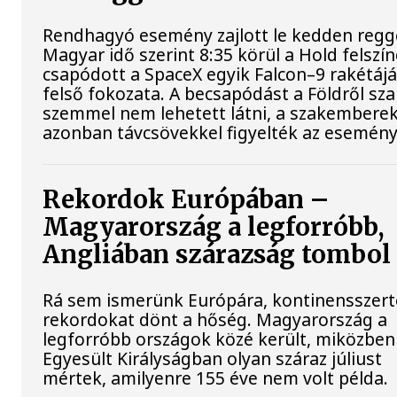
Rendhagyó esemény zajlott le kedden regge
Magyar idő szerint 8:35 körül a Hold felszí
csapódott a SpaceX egyik Falcon–9 rakétáj
felső fokozata. A becsapódást a Földről sz
szemmel nem lehetett látni, a szakembere
azonban távcsövekkel figyelték az esemény
Rekordok Európában –
Magyarország a legforróbb,
Angliában szárazság tombol
Rá sem ismerünk Európára, kontinensszert
rekordokat dönt a hőség. Magyarország a
legforróbb országok közé került, miközben
Egyesült Királyságban olyan száraz júliust
mértek, amilyenre 155 éve nem volt példa.