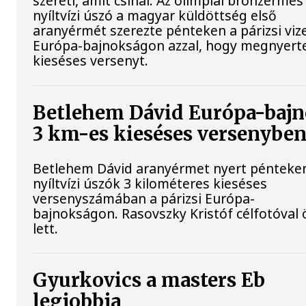
szereti, amit csinál. Az olimpiai bronzérmes
nyíltvízi úszó a magyar küldöttség első
aranyérmét szerezte pénteken a párizsi viz
Európa-bajnokságon azzal, hogy megnyert
kieséses versenyt.
Betlehem Dávid Európa-bajn
3 km-es kieséses versenyben
Betlehem Dávid aranyérmet nyert pénteke
nyíltvízi úszók 3 kilométeres kieséses
versenyszámában a párizsi Európa-
bajnokságon. Rasovszky Kristóf célfotóval 
lett.
Gyurkovics a masters Eb
legjobbja