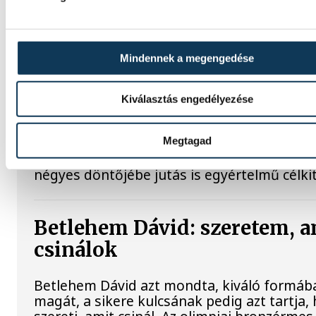
Dr. Bartha Csaba: egyértelm
célkitűzés a Bajnokok Ligája
négyes döntője
Mindennek a megengedése
Huszonkét játékossal vág neki a 2026/27-e
idénynek a One Veszprém férfi kézilabdacs
Kiválasztás engedélyezése
A klub péntek délutáni szezonnyitó
sajtótájékoztatóján dr. Bartha Csaba
vezérigazgató kijelentette: a jubileumi idé
Megtagad
hazai címek begyűjtése mellett a Bajnokok 
négyes döntőjébe jutás is egyértelmű célki
Betlehem Dávid: szeretem, a
csinálok
Betlehem Dávid azt mondta, kiváló formába
magát, a sikere kulcsának pedig azt tartja,