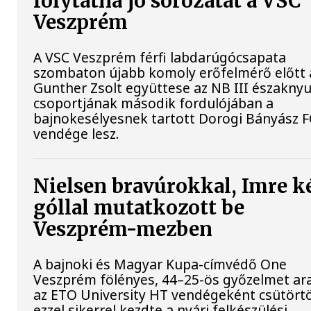
folytatná jó sorozatát a VSC
Veszprém
A VSC Veszprém férfi labdarúgócsapata
szombaton újabb komoly erőfelmérő előtt á
Gunther Zsolt együttese az NB III északnyu
csoportjának második fordulójában a
bajnokesélyesnek tartott Dorogi Bányász F
vendége lesz.
Nielsen bravúrokkal, Imre k
góllal mutatkozott be
Veszprém-mezben
A bajnoki és Magyar Kupa-címvédő One
Veszprém fölényes, 44–25-ös győzelmet ar
az ETO University HT vendégeként csütört
ezzel sikerrel kezdte a nyári felkészülési