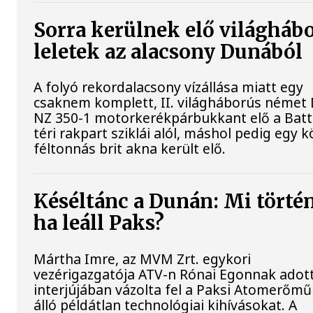
Sorra kerülnek elő világháb
leletek az alacsony Dunából
A folyó rekordalacsony vízállása miatt egy
csaknem komplett, II. világháborús néme
NZ 350-1 motorkerékpárbukkant elő a Bat
téri rakpart sziklái alól, máshol pedig egy k
féltonnás brit akna került elő.
Késéltánc a Dunán: Mi történ
ha leáll Paks?
Mártha Imre, az MVM Zrt. egykori
vezérigazgatója ATV-n Rónai Egonnak adot
interjújában vázolta fel a Paksi Atomerőmű
álló példátlan technológiai kihívásokat. A