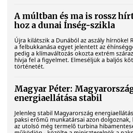
A múltban és ma is rossz hír
hoz a dunai Ínség-szikla
Újra kilátszik a Dunából az aszály hírnöke!
a felbukkanása egyet jelentett az éhínségg
pedig a klímaváltozás okozta extrém szára
hívja fel a figyelmet. Elmeséljük a baljós k
történetét.
Magyar Péter: Magyarorszá
energiaellátása stabil
Jelenleg stabil Magyarország energiaellátás
paksi erőmű munkatársai azon dolgoznak,
az utolsó még termelő turbina hibamentes
működjön - közölte a miniszterelnök a paks