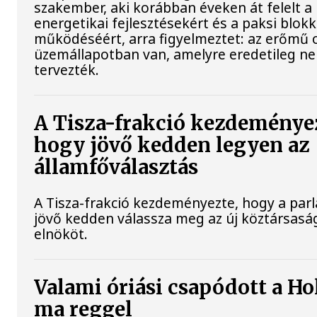
szakember, aki korábban éveken át felelt a 
energetikai fejlesztésekért és a paksi blok
működéséért, arra figyelmeztet: az erőmű 
üzemállapotban van, amelyre eredetileg n
tervezték.
A Tisza-frakció kezdeménye
hogy jövő kedden legyen az
államfőválasztás
A Tisza-frakció kezdeményezte, hogy a par
jövő kedden válassza meg az új köztársasá
elnököt.
Valami óriási csapódott a Ho
ma reggel