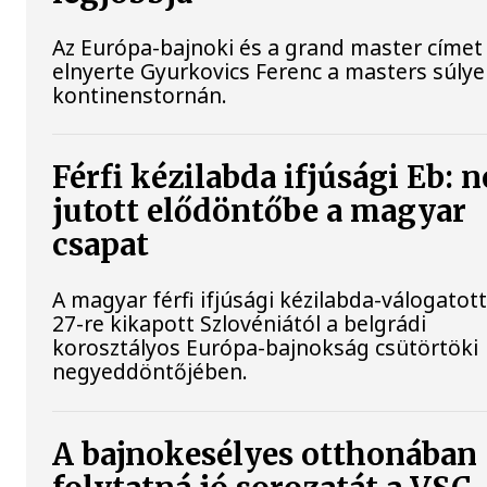
Az Európa-bajnoki és a grand master címet 
elnyerte Gyurkovics Ferenc a masters súly
kontinenstornán.
Férfi kézilabda ifjúsági Eb: 
jutott elődöntőbe a magyar
csapat
A magyar férfi ifjúsági kézilabda-válogatott
27-re kikapott Szlovéniától a belgrádi
korosztályos Európa-bajnokság csütörtöki
negyeddöntőjében.
A bajnokesélyes otthonában