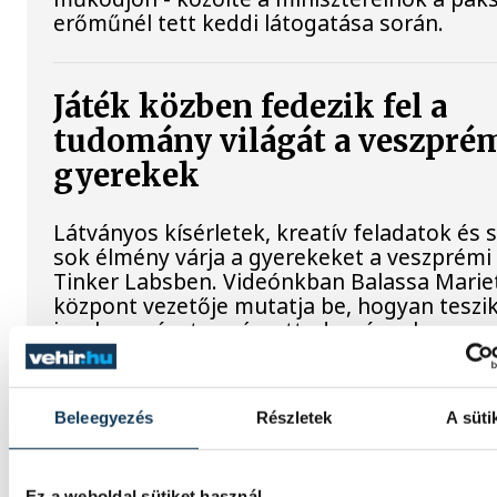
erőműnél tett keddi látogatása során.
Játék közben fedezik fel a
tudomány világát a veszpré
gyerekek
Látványos kísérletek, kreatív feladatok és 
sok élmény várja a gyerekeket a veszprémi
Tinker Labsben. Videónkban Balassa Mariet
központ vezetője mutatja be, hogyan teszi
izgalmassá a természettudományok
megismerését.
Beleegyezés
Részletek
A süti
SPORT
Ez a weboldal sütiket használ