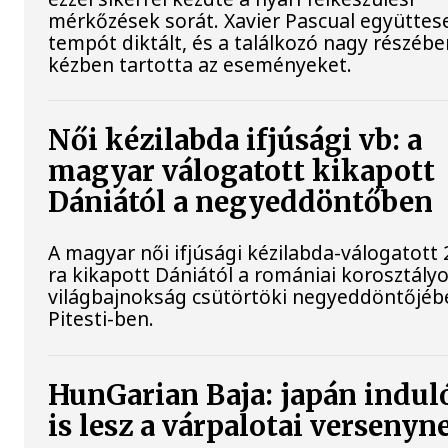
mérkőzések sorát. Xavier Pascual együttes
tempót diktált, és a találkozó nagy részébe
kézben tartotta az eseményeket.
Női kézilabda ifjúsági vb: a
magyar válogatott kikapott
Dániától a negyeddöntőben
A magyar női ifjúsági kézilabda-válogatott 
ra kikapott Dániától a romániai korosztály
világbajnokság csütörtöki negyeddöntőjéb
Pitesti-ben.
HunGarian Baja: japán indul
is lesz a várpalotai versenyn