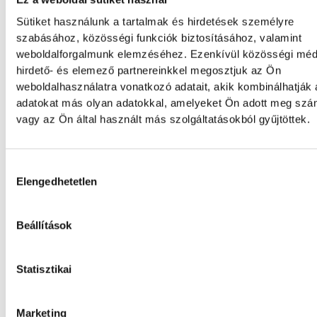
Sütiket használunk a tartalmak és hirdetések személyre
szabásához, közösségi funkciók biztosításához, valamint
weboldalforgalmunk elemzéséhez. Ezenkívül közösségi méd
hirdető- és elemező partnereinkkel megosztjuk az Ön
A gólok mellett a könnyek i
weboldalhasználatra vonatkozó adatait, akik kombinálhatják
potyogtak – Gasper Marguc
adatokat más olyan adatokkal, amelyeket Ön adott meg sz
elköszönt Veszprémtől
vagy az Ön által használt más szolgáltatásokból gyűjtöttek.
Érzelmekben és gólokban gazdag gálamérk
Hozzájárulás kiválasztása
láthatott a veszprémi közönség péntek est
Elengedhetetlen
One Veszprém idénybeli első hazai mérkőz
fölényesen nyert a szlovén RK Celje ellen, a
azonban Gasper Marguc búcsúja miatt ma
Beállítások
örökre emlékezetes. A szlovén közönségke
utoljára öltötte magára a bakonyiak 24-es 
amelyet a klub örökre visszavonultatott.
Statisztikai
Marketing