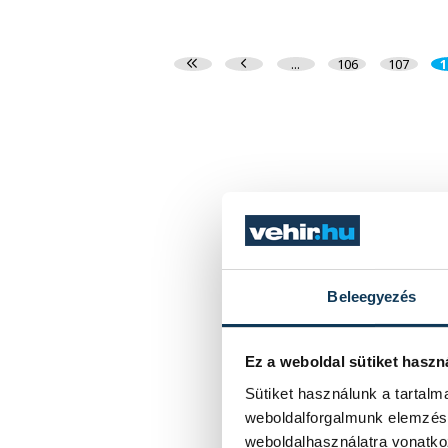
...
106
107
1
Beleegyezés
Ez a weboldal sütiket haszn
Sütiket használunk a tartal
weboldalforgalmunk elemzésé
weboldalhasználatra vonatko