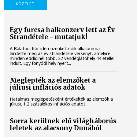
KÖZÉLET
Egy furcsa halkonzerv lett az Év
Strandétele - mutatjuk!
A Balatoni Kör idén tizenkettedik alkalommal
hirdette meg az év strandétele versenyt, amelyre
minden eddiginél több, 22 vendéglátóhely 44 étellel
indult. Egy fonyódi hely nyert...
Meglepték az elemzőket a
júliusi inflációs adatok
Hatalmas meglepetésként értékelték az elemzők a
júliusi, 1,2 százalékos inflációs adatot.
Sorra kerülnek elő világháborús
leletek az alacsony Dunából