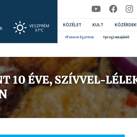
KÖZÉLET
KULT
KÖZÉRDEK
VESZPRÉM
8.
31°C
#Pannon Egyetem
#programajánló