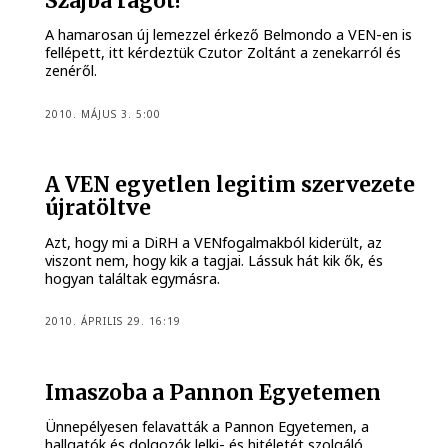
Szájba rágót!
A hamarosan új lemezzel érkező Belmondo a VEN-en is
fellépett, itt kérdeztük Czutor Zoltánt a zenekarról és
zenéről.
2010. MÁJUS 3. 5:00
A VEN egyetlen legitim szervezete
újratöltve
Azt, hogy mi a DiRH a VENfogalmakból kiderült, az
viszont nem, hogy kik a tagjai. Lássuk hát kik ők, és
hogyan találtak egymásra.
2010. ÁPRILIS 29. 16:19
Imaszoba a Pannon Egyetemen
Ünnepélyesen felavatták a Pannon Egyetemen, a
hallgatók és dolgozók lelki- és hitéletét szolgáló