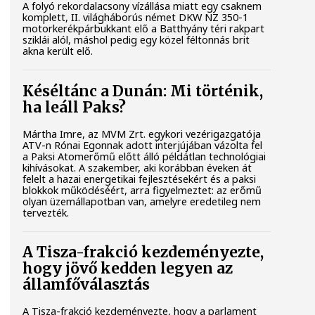
A folyó rekordalacsony vízállása miatt egy csaknem
komplett, II. világháborús német DKW NZ 350-1
motorkerékpárbukkant elő a Batthyány téri rakpart
sziklái alól, máshol pedig egy közel féltonnás brit
akna került elő.
Késéltánc a Dunán: Mi történik,
ha leáll Paks?
Mártha Imre, az MVM Zrt. egykori vezérigazgatója
ATV-n Rónai Egonnak adott interjújában vázolta fel
a Paksi Atomerőmű előtt álló példátlan technológiai
kihívásokat. A szakember, aki korábban éveken át
felelt a hazai energetikai fejlesztésekért és a paksi
blokkok működéséért, arra figyelmeztet: az erőmű
olyan üzemállapotban van, amelyre eredetileg nem
tervezték.
A Tisza-frakció kezdeményezte,
hogy jövő kedden legyen az
államfőválasztás
A Tisza-frakció kezdeményezte, hogy a parlament