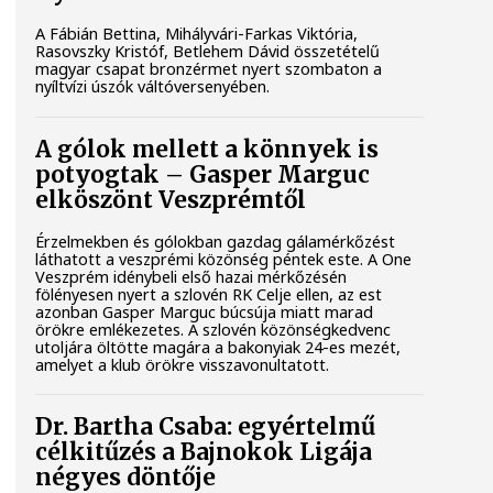
A Fábián Bettina, Mihályvári-Farkas Viktória,
Rasovszky Kristóf, Betlehem Dávid összetételű
magyar csapat bronzérmet nyert szombaton a
nyíltvízi úszók váltóversenyében.
A gólok mellett a könnyek is
potyogtak – Gasper Marguc
elköszönt Veszprémtől
Érzelmekben és gólokban gazdag gálamérkőzést
láthatott a veszprémi közönség péntek este. A One
Veszprém idénybeli első hazai mérkőzésén
fölényesen nyert a szlovén RK Celje ellen, az est
azonban Gasper Marguc búcsúja miatt marad
örökre emlékezetes. A szlovén közönségkedvenc
utoljára öltötte magára a bakonyiak 24-es mezét,
amelyet a klub örökre visszavonultatott.
Dr. Bartha Csaba: egyértelmű
célkitűzés a Bajnokok Ligája
négyes döntője