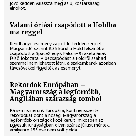
jövő kedden válassza meg az új köztársasági
elnököt.
Valami óriási csapódott a Holdba
ma reggel
Rendhagyó esemény zajlott le kedden reggel.
Magyar idő szerint 8:35 körül a Hold felszínébe
csapódott a SpaceX egyik Falcon–9 rakétájának
felső fokozata. A becsapódást a Földről szabad
szemmel nem lehetett látni, a szakemberek azonban
távcsövekkel figyelték az eseményt.
Rekordok Európában –
Magyarország a legforróbb,
Angliában szárazság tombol
Rá sem ismerünk Európára, kontinensszerte
rekordokat dönt a hőség. Magyarország a
legforróbb országok közé került, miközben az
Egyesült Királyságban olyan száraz júliust mértek,
amilyenre 155 éve nem volt példa.