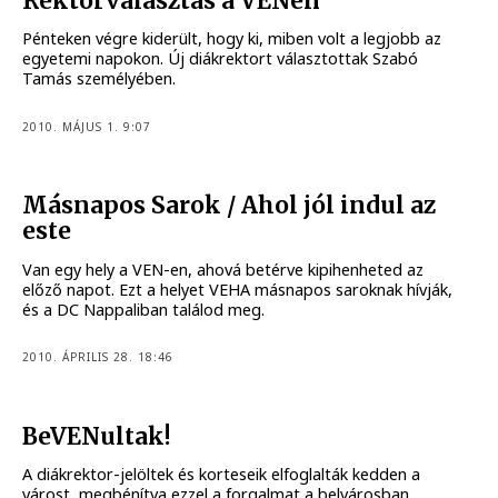
Rektorválasztás a VENen
Pénteken végre kiderült, hogy ki, miben volt a legjobb az
egyetemi napokon. Új diákrektort választottak Szabó
Tamás személyében.
2010. MÁJUS 1. 9:07
Másnapos Sarok / Ahol jól indul az
este
Van egy hely a VEN-en, ahová betérve kipihenheted az
előző napot. Ezt a helyet VEHA másnapos saroknak hívják,
és a DC Nappaliban találod meg.
2010. ÁPRILIS 28. 18:46
BeVENultak!
A diákrektor-jelöltek és korteseik elfoglalták kedden a
várost, megbénítva ezzel a forgalmat a belvárosban.