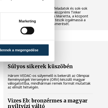
Látványos kísérletek, kreatív feladatok és sok-sok
élmény várja a gyerekeket a veszprémi Tinker
Labsben. Videónkban Balassa Marietta, a központ
vezetője mutatja be, hogyan teszik izgalmassá a
Marketing
természettudományok megismerését.
SPORT
dennek a megengedése
Súlyos sikerek küszöbén
Három VEDAC-os súlyemelő is bekerült az Olimpiai
Reménységek Versenyére (ORV) készülő magyar
válogatottba, mindhárman remek formát mutattak
az elmúlt hétvégén.
Vizes Eb: bronzérmes a magyar
nyíltvízi váltó