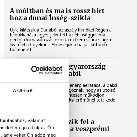
A múltban és ma is rossz hírt
hoz a dunai Ínség-szikla
Újra kilátszik a Dunából az aszály hírnöke! Régen a
felbukkanása egyet jelentett az éhínséggel, ma
pedig a klímaváltozás okozta extrém szárazságra
hívja fel a figyelmet. Elmeséljük a baljós kőtömb
történetét.
Magyar Péter: Magyarország
energiaellátása stabil
Jelenleg stabil Magyarország energiaellátása, a paksi
erőmű munkatársai azon dolgoznak, hogy az utolsó
A sütikről
még termelő turbina hibamentesen működjön -
közölte a miniszterelnök a paksi erőműnél tett keddi
látogatása során.
tosításához, valamint
Játék közben fedezik fel a
einkkel megosztjuk az Ön
tudomány világát a veszprémi
gyerekek
l, amelyeket Ön adott meg