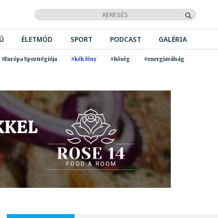
Ű
ÉLETMÓD
SPORT
PODCAST
GALÉRIA
#Európa Sportrégiója
#kék fény
#hőség
#energiaválság