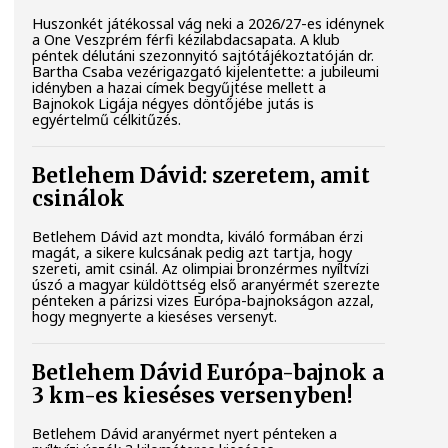
Huszonkét játékossal vág neki a 2026/27-es idénynek
a One Veszprém férfi kézilabdacsapata. A klub
péntek délutáni szezonnyitó sajtótájékoztatóján dr.
Bartha Csaba vezérigazgató kijelentette: a jubileumi
idényben a hazai címek begyűjtése mellett a
Bajnokok Ligája négyes döntőjébe jutás is
egyértelmű célkitűzés.
Betlehem Dávid: szeretem, amit
csinálok
Betlehem Dávid azt mondta, kiváló formában érzi
magát, a sikere kulcsának pedig azt tartja, hogy
szereti, amit csinál. Az olimpiai bronzérmes nyíltvízi
úszó a magyar küldöttség első aranyérmét szerezte
pénteken a párizsi vizes Európa-bajnokságon azzal,
hogy megnyerte a kieséses versenyt.
Betlehem Dávid Európa-bajnok a
3 km-es kieséses versenyben!
Betlehem Dávid aranyérmet nyert pénteken a