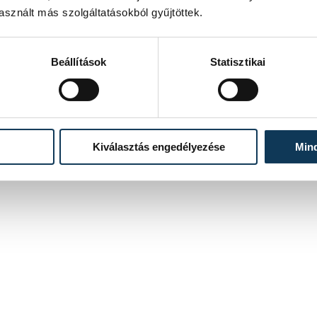
sznált más szolgáltatásokból gyűjtöttek.
Beállítások
Statisztikai
Kiválasztás engedélyezése
Min