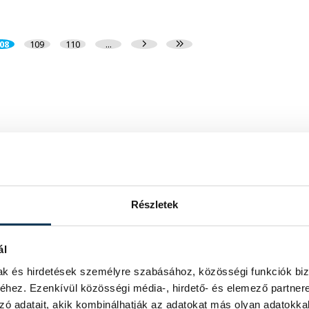
08
109
110
...
Részletek
ál
mak és hirdetések személyre szabásához, közösségi funkciók biz
hez. Ezenkívül közösségi média-, hirdető- és elemező partner
zó adatait, akik kombinálhatják az adatokat más olyan adatokka