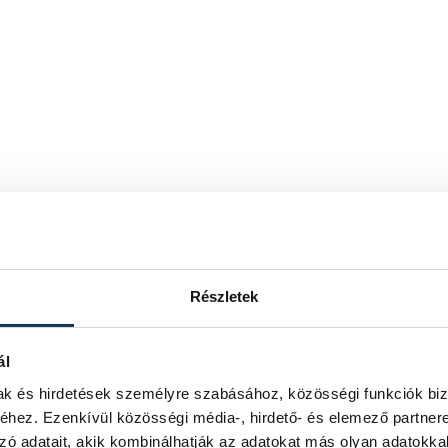
Részletek
ál
mak és hirdetések személyre szabásához, közösségi funkciók biz
hez. Ezenkívül közösségi média-, hirdető- és elemező partner
zó adatait, akik kombinálhatják az adatokat más olyan adatokka