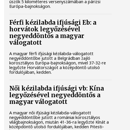
úszók 5 kilométeres versenyszámában a párizsi
Európa-bajnokságon.
Férfi kézilabda ifjúsági Eb: a
horvátok legyőzésével
negyeddöntős a magyar
válogatott
A magyar férfi ifjúsági kézilabda-válogatott
negyeddöntőbe jutott a Belgrádban zajló
korosztályos Európa-bajnokságon, mivel 37-32-re
legyőzte Horvátországot a középdöntő utolsó
fordulójában, kedden.
Női kézilabda ifjúsági vb: Kína
legyőzésével negyeddöntős a
magyar válogatott
A magyar női ifjúsági kézilabda-válogatott
negyeddöntőbe jutott a romániai korosztályos
világbajnokságon, miután 41-36-ra legyőzte Kínát a
középdöntő utolsó fordulójában, kedden Pitesti-