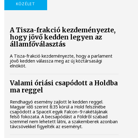
KÖZÉLET
A Tisza-frakció kezdeményezte,
hogy jövő kedden legyen az
államfőválasztás
A Tisza-frakció kezdeményezte, hogy a parlament
jövő kedden válassza meg az új köztársasági
elnököt.
Valami óriási csapódott a Holdba
ma reggel
Rendhagyó esemény zajlott le kedden reggel.
Magyar idő szerint 8:35 körül a Hold felszínébe
csapódott a SpaceX egyik Falcon–9 rakétájának
felső fokozata. A becsapódást a Földről szabad
szemmel nem lehetett látni, a szakemberek azonban
távcsövekkel figyelték az eseményt.