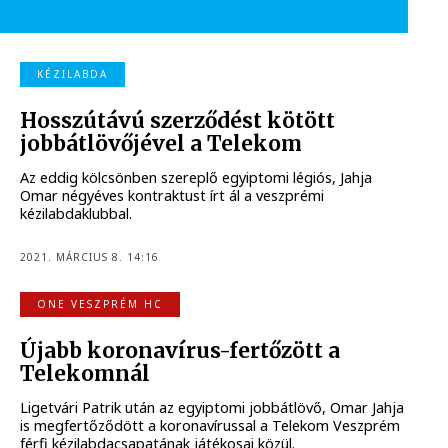
KÉZILABDA
Hosszútávú szerződést kötött
jobbátlövőjével a Telekom
Az eddig kölcsönben szereplő egyiptomi légiós, Jahja
Omar négyéves kontraktust írt ál a veszprémi
kézilabdaklubbal.
2021. MÁRCIUS 8. 14:16
ONE VESZPRÉM HC
Újabb koronavírus-fertőzött a
Telekomnál
Ligetvári Patrik után az egyiptomi jobbátlövő, Omar Jahja
is megfertőződött a koronavírussal a Telekom Veszprém
férfi kézilabdacsapatának játékosai közül.