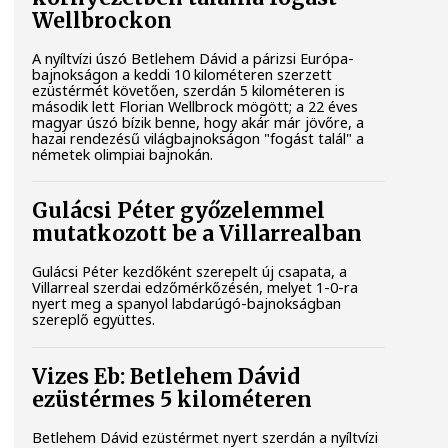
Wellbrockon
A nyíltvízi úszó Betlehem Dávid a párizsi Európa-
bajnokságon a keddi 10 kilométeren szerzett
ezüstérmét követően, szerdán 5 kilométeren is
második lett Florian Wellbrock mögött; a 22 éves
magyar úszó bízik benne, hogy akár már jövőre, a
hazai rendezésű világbajnokságon "fogást talál" a
németek olimpiai bajnokán.
Gulácsi Péter győzelemmel
mutatkozott be a Villarrealban
Gulácsi Péter kezdőként szerepelt új csapata, a
Villarreal szerdai edzőmérkőzésén, melyet 1-0-ra
nyert meg a spanyol labdarúgó-bajnokságban
szereplő együttes.
Vizes Eb: Betlehem Dávid
ezüstérmes 5 kilométeren
Betlehem Dávid ezüstérmet nyert szerdán a nyíltvízi