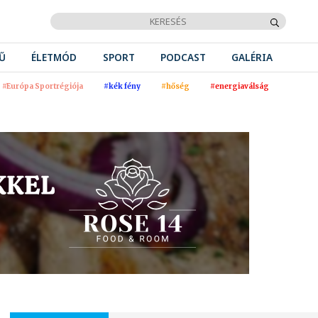
Ű
ÉLETMÓD
SPORT
PODCAST
GALÉRIA
#Európa Sportrégiója
#kék fény
#hőség
#energiaválság