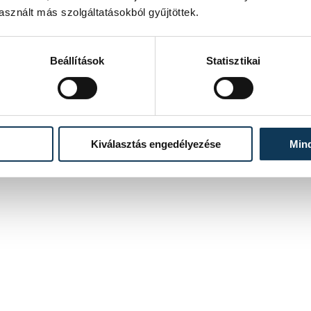
sznált más szolgáltatásokból gyűjtöttek.
Beállítások
Statisztikai
Kiválasztás engedélyezése
Min