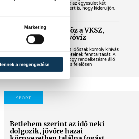
városi területet. Megkerestük az egyesület két
képviselőjét és a polgármestert is, hogy kiderüljön,
hol tart most az ügy.
Marketing
Folyamatosan öntöz a VKSZ,
mégsem fogy az ivóvíz
A tartós hőség és az aszályos időszak komoly kihívás
elé állítja Veszprém zöldfelületeinek fenntartását. A
városvezetés kiemelt célja, hogy rendelkezésre álló
vízkészletekkel takarékosan és felelősen
dennek a megengedése
gazdálkodjunk.
SPORT
Betlehem szerint az idő neki
dolgozik, jövőre hazai
környezetben találna fogást