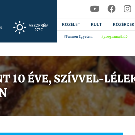
KÖZÉLET
KULT
KÖZÉRDEK
VESZPRÉM
6.
27°C
#Pannon Egyetem
#programajánló