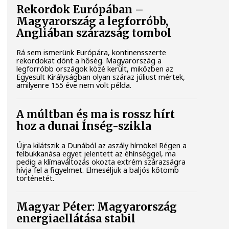
Rekordok Európában –
Magyarország a legforróbb,
Angliában szárazság tombol
Rá sem ismerünk Európára, kontinensszerte
rekordokat dönt a hőség. Magyarország a
legforróbb országok közé került, miközben az
Egyesült Királyságban olyan száraz júliust mértek,
amilyenre 155 éve nem volt példa.
A múltban és ma is rossz hírt
hoz a dunai Ínség-szikla
Újra kilátszik a Dunából az aszály hírnöke! Régen a
felbukkanása egyet jelentett az éhínséggel, ma
pedig a klímaváltozás okozta extrém szárazságra
hívja fel a figyelmet. Elmeséljük a baljós kőtömb
történetét.
Magyar Péter: Magyarország
energiaellátása stabil