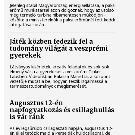
Jelenleg stabil Magyarország energiaellátása, a paksi
erőmű munkatársai azon dolgoznak, hogy az utolsó
még termelő turbina hibamentesen működjön -
közölte a miniszterelnök a paksi erőműnél tett keddi
látogatása során.
Játék közben fedezik fel a
tudomány világát a veszprémi
gyerekek
Látványos kísérletek, kreatív feladatok és sok-sok
élmény várja a gyerekeket a veszprémi Tinker
Labsben. Videónkban Balassa Marietta, a központ
vezetője mutatja be, hogyan teszik izgalmassá a
természettudományok megismerését.
Augusztus 12-én
napfogyatkozás és csillaghullás
is vár ránk
Az év legsűrűbb csillagászati napján, augusztus 12-
én éjjel tetőzik majd a Perseidák hullócsillagraj, de