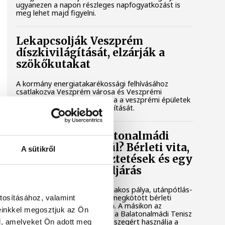
ugyanezen a napon részleges napfogyatkozást is
meg lehet majd figyelni.
Lekapcsolják Veszprém
díszkivilágítását, elzárják a
szökőkutakat
A kormány energiatakarékossági felhívásához
csatlakozva Veszprém városa és Veszprémi
Főegyházmegye is lekapcsolta a veszprémi épületek
és nevezetességek díszkivilágítását.
Mi történik a balatonalmádi
teniszpályák körül? Bérleti vita,
A sütikről
megszakadt egyeztetések és egy
tisztázatlan jogi eljárás
Évtizedes hagyomány, hat salakos pálya, utánpótlás-
nevelés és egy hosszú távra megkötött bérleti
tosításához, valamint
szerződés áll az egyik oldalon. A másikon az
einkkel megosztjuk az Ön
önkormányzat, amely szerint a Balatonalmádi Tenisz
Klub aránytalanul alacsony összegért használja a
l, amelyeket Ön adott meg