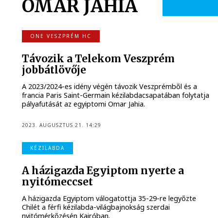
OMAR JAHIA
ONE VESZPRÉM HC
Távozik a Telekom Veszprém
jobbátlövője
A 2023/2024-es idény végén távozik Veszprémből és a
francia Paris Saint-Germain kézilabdacsapatában folytatja
pályafutását az egyiptomi Omar Jahia.
2023. AUGUSZTUS 21. 14:29
KÉZILABDA
A házigazda Egyiptom nyerte a
nyitómeccset
A házigazda Egyiptom válogatottja 35-29-re legyőzte
Chilét a férfi kézilabda-világbajnokság szerdai
nyitómérkőzésén Kairóban.