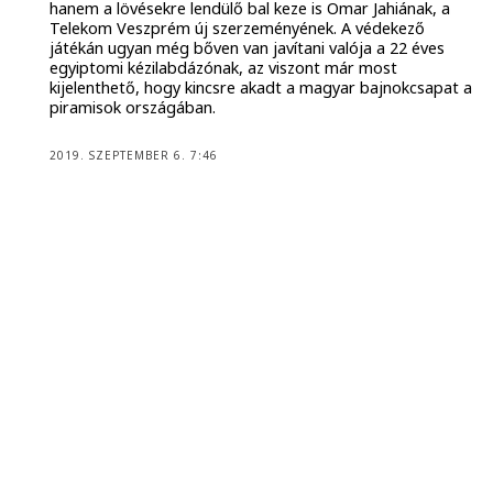
hanem a lövésekre lendülő bal keze is Omar Jahiának, a
Telekom Veszprém új szerzeményének. A védekező
játékán ugyan még bőven van javítani valója a 22 éves
egyiptomi kézilabdázónak, az viszont már most
kijelenthető, hogy kincsre akadt a magyar bajnokcsapat a
piramisok országában.
2019. SZEPTEMBER 6. 7:46