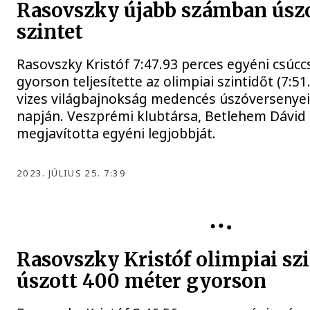
Rasovszky újabb számban úszo
szintet
Rasovszky Kristóf 7:47.93 perces egyéni csúcc
gyorson teljesítette az olimpiai szintidőt (7:51
vizes világbajnokság medencés úszóversenye
napján. Veszprémi klubtársa, Betlehem Dávid
megjavította egyéni legjobbját.
2023. JÚLIUS 25. 7:39
Rasovszky Kristóf olimpiai sz
úszott 400 méter gyorson