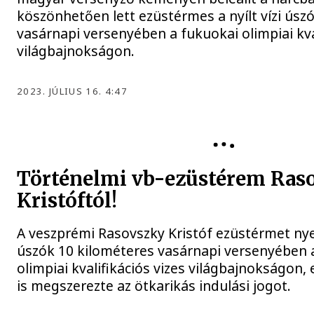
köszönhetően lett ezüstérmes a nyílt vízi úsz
vasárnapi versenyében a fukuokai olimpiai kva
világbajnokságon.
2023. JÚLIUS 16. 4:47
Történelmi vb-ezüstérem Ras
Kristóftól!
A veszprémi Rasovszky Kristóf ezüstérmet nyert
úszók 10 kilométeres vasárnapi versenyében 
olimpiai kvalifikációs vizes világbajnokságon, 
is megszerezte az ötkarikás indulási jogot.