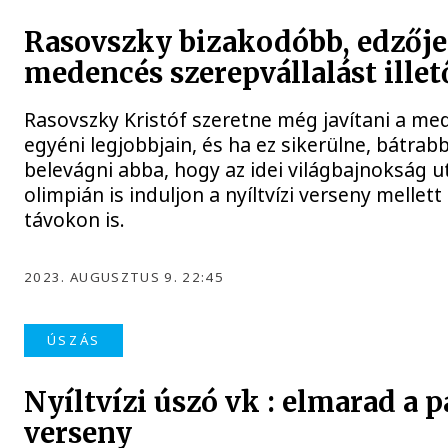
Rasovszky bizakodóbb, edzője
medencés szerepvállalást ille
Rasovszky Kristóf szeretne még javítani a m
egyéni legjobbjain, és ha ez sikerülne, bátra
belevágni abba, hogy az idei világbajnokság ut
olimpián is induljon a nyíltvízi verseny melle
távokon is.
2023. AUGUSZTUS 9. 22:45
ÚSZÁS
Nyíltvízi úszó vk : elmarad a p
verseny