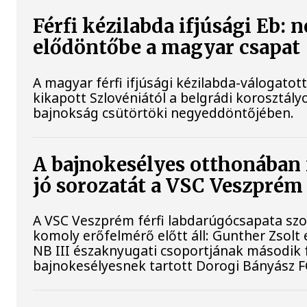
Férfi kézilabda ifjúsági Eb: 
elődöntőbe a magyar csapat
A magyar férfi ifjúsági kézilabda-válogatot
kikapott Szlovéniától a belgrádi korosztály
bajnokság csütörtöki negyeddöntőjében.
A bajnokesélyes otthonában 
jó sorozatát a VSC Veszprém
A VSC Veszprém férfi labdarúgócsapata s
komoly erőfelmérő előtt áll: Gunther Zsolt
NB III északnyugati csoportjának második 
bajnokesélyesnek tartott Dorogi Bányász F