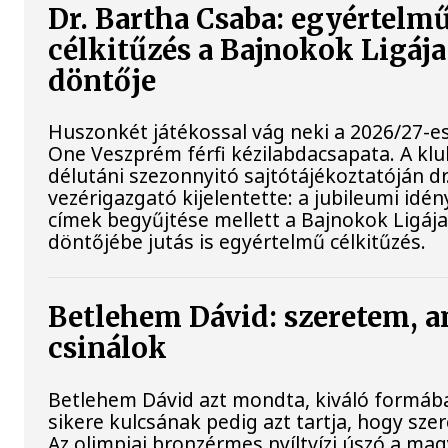
Dr. Bartha Csaba: egyértelm
célkitűzés a Bajnokok Ligáj
döntője
Huszonkét játékossal vág neki a 2026/27-e
One Veszprém férfi kézilabdacsapata. A kl
délutáni szezonnyitó sajtótájékoztatóján d
vezérigazgató kijelentette: a jubileumi idé
címek begyűjtése mellett a Bajnokok Ligáj
döntőjébe jutás is egyértelmű célkitűzés.
Betlehem Dávid: szeretem, a
csinálok
Betlehem Dávid azt mondta, kiváló formába
sikere kulcsának pedig azt tartja, hogy szere
Az olimpiai bronzérmes nyíltvízi úszó a ma