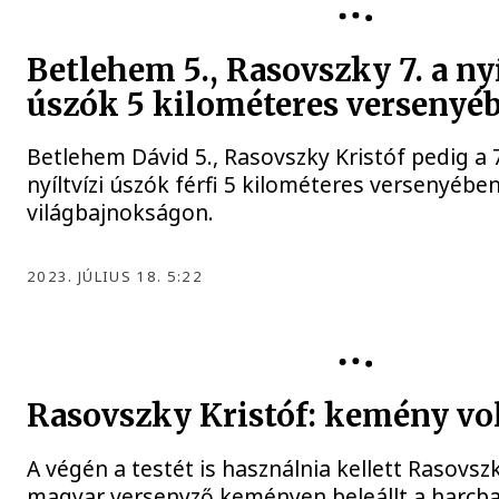
Betlehem 5., Rasovszky 7. a nyí
úszók 5 kilométeres versenyé
Betlehem Dávid 5., Rasovszky Kristóf pedig a 
nyíltvízi úszók férfi 5 kilométeres versenyébe
világbajnokságon.
2023. JÚLIUS 18. 5:22
Rasovszky Kristóf: kemény vo
A végén a testét is használnia kellett Rasovsz
magyar versenyző keményen beleállt a harcba,