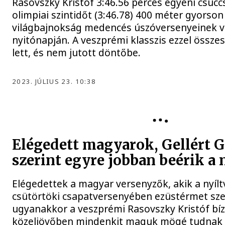
Rasovszky Kristóf 3:46.56 perces egyéni csúccsa
olimpiai szintidőt (3:46.78) 400 méter gyorson
világbajnokság medencés úszóversenyeinek v
nyitónapján. A veszprémi klasszis ezzel összes
lett, és nem jutott döntőbe.
2023. JÚLIUS 23. 10:38
Elégedett magyarok, Gellért 
szerint egyre jobban beérik a
Elégedettek a magyar versenyzők, akik a nyílt
csütörtöki csapatversenyében ezüstérmet sze
ugyanakkor a veszprémi Rasovszky Kristóf bíz
közeljövőben mindenkit maguk mögé tudnak m