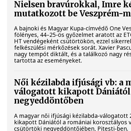
Nielsen bravúrokkal, Imre ké
mutatkozott be Veszprém-
A bajnoki és Magyar Kupa-címvédő One Ve
fölényes, 44–25-ös győzelmet aratott az ET
HT vendégeként csütörtökön, ezzel sikerrel
felkészülési mérkőzések sorát. Xavier Pasc
nagy tempót diktált, és a találkozó nagy r
tartotta az eseményeket.
Női kézilabda ifjúsági vb: a
válogatott kikapott Dániától
negyeddöntőben
A magyar női ifjúsági kézilabda-válogatott 
kikapott Dániától a romániai korosztályos 
csütörtöki negyeddöntőjében, Pitesti-ben.