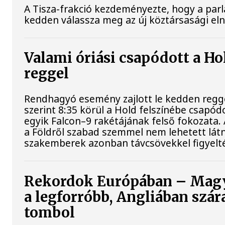
A Tisza-frakció kezdeményezte, hogy a par
kedden válassza meg az új köztársasági el
Valami óriási csapódott a H
reggel
Rendhagyó esemény zajlott le kedden regg
szerint 8:35 körül a Hold felszínébe csapód
egyik Falcon–9 rakétájának felső fokozata.
a Földről szabad szemmel nem lehetett látn
szakemberek azonban távcsövekkel figyelt
Rekordok Európában – Mag
a legforróbb, Angliában szár
tombol