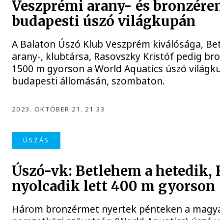
Veszprémi arany- és bronzére
budapesti úszó világkupán
A Balaton Úszó Klub Veszprém kiválósága, Be
arany-, klubtársa, Rasovszky Kristóf pedig br
1500 m gyorson a World Aquatics úszó világk
budapesti állomásán, szombaton.
2023. OKTÓBER 21. 21:33
ÚSZÁS
Úszó-vk: Betlehem a hetedik,
nyolcadik lett 400 m gyorson
Három bronzérmet nyertek pénteken a magya