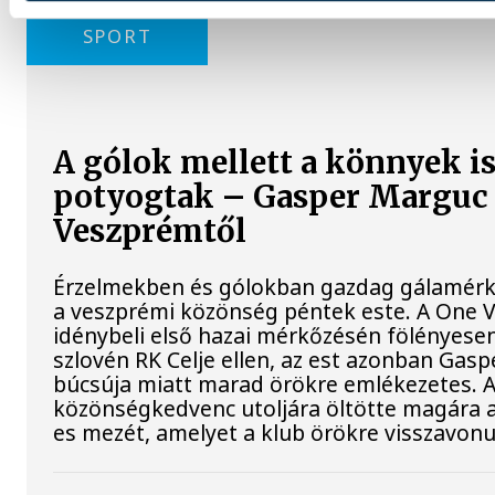
SPORT
A gólok mellett a könnyek i
potyogtak – Gasper Marguc
Veszprémtől
Érzelmekben és gólokban gazdag gálamérkő
a veszprémi közönség péntek este. A One
idénybeli első hazai mérkőzésén fölényesen
szlovén RK Celje ellen, az est azonban Gas
búcsúja miatt marad örökre emlékezetes. A
közönségkedvenc utoljára öltötte magára 
es mezét, amelyet a klub örökre visszavonu