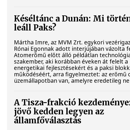
Késéltánc a Dunán: Mi történ
leáll Paks?
Mártha Imre, az MVM Zrt. egykori vezériga
Rónai Egonnak adott interjújában vázolta fe
Atomerőmű előtt álló példátlan technológia
szakember, aki korábban éveken át felelt a 
energetikai fejlesztésekért és a paksi blok
működéséért, arra figyelmeztet: az erőmű 
üzemállapotban van, amelyre eredetileg ne
A Tisza-frakció kezdeménye
jövő kedden legyen az
államfőválasztás