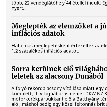
több, 22 vendéglátóhely 44 étellel indult. E
nyert...
Meglepték az elemzőket a jú
inflációs adatok
Hatalmas meglepetésként értékelték az elem
1,2 százalékos inflációs adatot.
Sorra kerülnek elő világháb
leletek az alacsony Dunából
A folyó rekordalacsony vízállása miatt egy
komplett, II. világháborús német DKW NZ 
motorkerékpárbukkant elő a Batthyány téri 
alól, máshol pedig egy közel féltonnás brit 