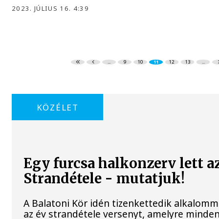
2023. JÚLIUS 16. 4:39
...
9
10
11
12
13
...
KÖZÉLET
Egy furcsa halkonzerv lett a
Strandétele - mutatjuk!
A Balatoni Kör idén tizenkettedik alkalomm
az év strandétele versenyt, amelyre minden