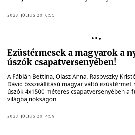
2023. JÚLIUS 20. 6:55
ÚSZÁS
Ezüstérmesek a magyarok a ny
úszók csapatversenyében!
A Fábián Bettina, Olasz Anna, Rasovszky Krist
Dávid összeállítású magyar váltó ezüstérmet ny
úszók 4x1500 méteres csapatversenyében a f
világbajnokságon.
2023. JÚLIUS 20. 4:59