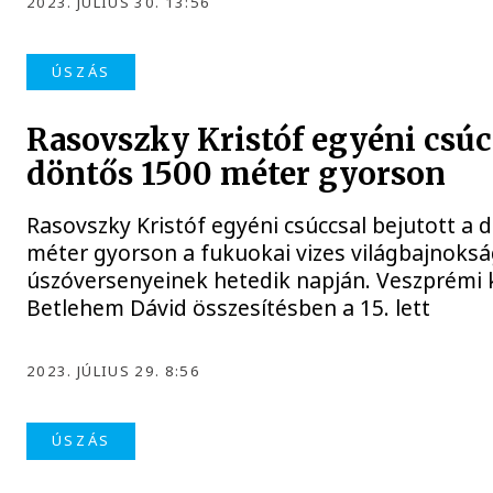
2023. JÚLIUS 30. 13:56
ÚSZÁS
Rasovszky Kristóf egyéni csúc
döntős 1500 méter gyorson
Rasovszky Kristóf egyéni csúccsal bejutott a
méter gyorson a fukuokai vizes világbajnok
úszóversenyeinek hetedik napján. Veszprémi 
Betlehem Dávid összesítésben a 15. lett
2023. JÚLIUS 29. 8:56
ÚSZÁS