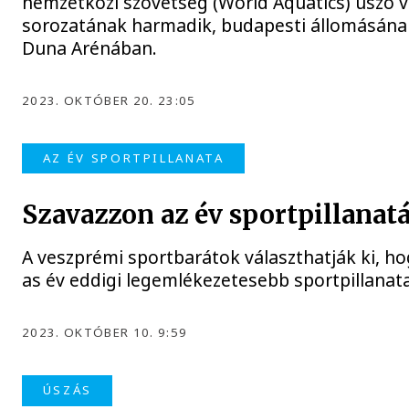
nemzetközi szövetség (World Aquatics) úszó v
sorozatának harmadik, budapesti állomásána
Duna Arénában.
2023. OKTÓBER 20. 23:05
AZ ÉV SPORTPILLANATA
Szavazzon az év sportpillanatá
A veszprémi sportbarátok választhatják ki, ho
as év eddigi legemlékezetesebb sportpillanata
2023. OKTÓBER 10. 9:59
ÚSZÁS