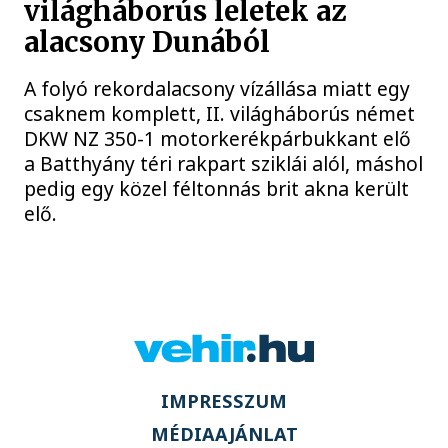
világháborús leletek az
alacsony Dunából
A folyó rekordalacsony vízállása miatt egy
csaknem komplett, II. világháborús német
DKW NZ 350-1 motorkerékpárbukkant elő
a Batthyány téri rakpart sziklái alól, máshol
pedig egy közel féltonnás brit akna került
elő.
IMPRESSZUM
MÉDIAAJÁNLAT