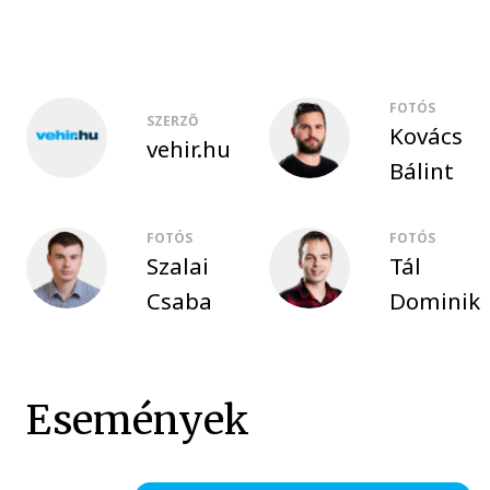
FOTÓS
SZERZŐ
Kovács
vehir.hu
Bálint
FOTÓS
FOTÓS
Szalai
Tál
Csaba
Dominik
Események