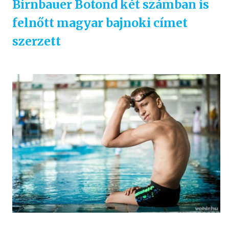
Birnbauer Botond két számban is
felnőtt magyar bajnoki címet
szerzett