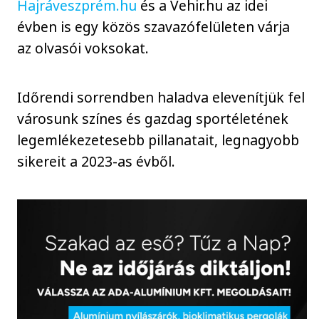
Hajráveszprém.hu
és a Vehir.hu az idei
évben is egy közös szavazófelületen várja
az olvasói voksokat.
Időrendi sorrendben haladva elevenítjük fel
városunk színes és gazdag sportéletének
legemlékezetesebb pillanatait, legnagyobb
sikereit a 2023-as évből.