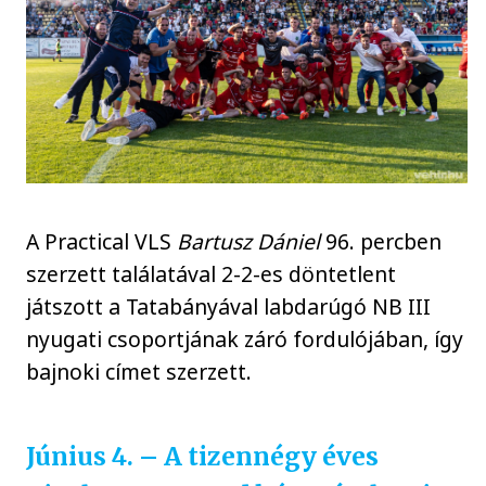
A Practical VLS
Bartusz Dániel
96. percben
szerzett találatával 2-2-es döntetlent
játszott a Tatabányával labdarúgó NB III
nyugati csoportjának záró fordulójában, így
bajnoki címet szerzett.
Június 4. – A tizennégy éves