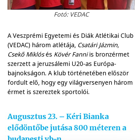
Fotó: VEDAC
A Veszprémi Egyetemi és Diák Atlétikai Club
(VEDAC) három atlétája,
Csatári Jázmin,
Csekő Miklós
és
Kövér Fanni
is bronzérmet
szerzett a jeruzsálemi U20-as Európa-
bajnokságon. A klub történetében először
fordult elő, hogy egy világversenyen három
érmet is szereztek sportolói.
Augusztus 23. – Kéri Bianka
elődöntőbe jutása 800 méteren a
budapesti vb-n