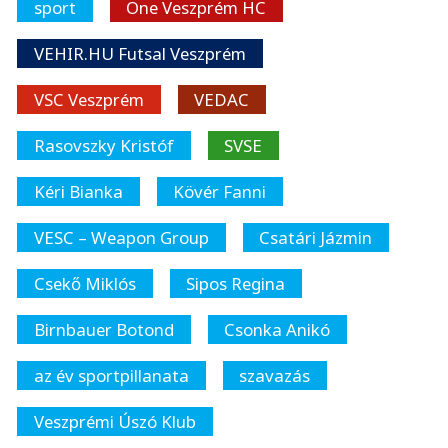
sport
One Veszprém HC
VEHIR.HU Futsal Veszprém
VSC Veszprém
VEDAC
Rasovszky Kristóf
SVSE
Kéri Bianka
Kövér Fanni
VESC – Weapon Group
Csatári Jázmin
Csekő Miklós
Sipos Regina
Birnbauer Botond
Csonka Anikó
az év sportpillanata
szavazás
Veszprémi Úszó Klub