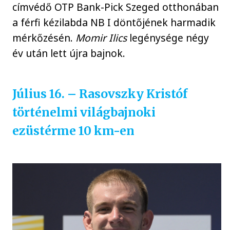
címvédő OTP Bank-Pick Szeged otthonában
a férfi kézilabda NB I döntőjének harmadik
mérkőzésén.
Momir Ilics
legénysége négy
év után lett újra bajnok.
Július 16. – Rasovszky Kristóf
történelmi világbajnoki
ezüstérme 10 km-en