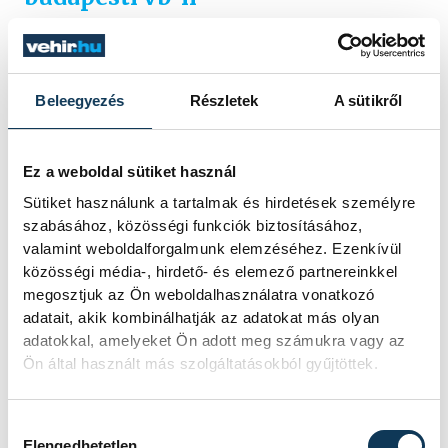
Beleegyezés
Részletek
A sütikről
Ez a weboldal sütiket használ
Sütiket használunk a tartalmak és hirdetések személyre
szabásához, közösségi funkciók biztosításához,
valamint weboldalforgalmunk elemzéséhez. Ezenkívül
közösségi média-, hirdető- és elemező partnereinkkel
megosztjuk az Ön weboldalhasználatra vonatkozó
adatait, akik kombinálhatják az adatokat más olyan
adatokkal, amelyeket Ön adott meg számukra vagy az
Fotó: MTI/Illyés Tibor
Ön által használt más szolgáltatásokból gyűjtöttek.
A Sportolj Velünk SE (SVSE) kitűnősége,
Kéri
Hozzájárulás kiválasztása
Bianka
remek versenyzéssel futamában a
Elengedhetetlen