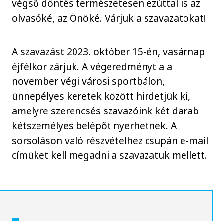
végső döntés természetesen ezúttal is az
olvasóké, az Önöké. Várjuk a szavazatokat!
A szavazást 2023. október 15-én, vasárnap
éjfélkor zárjuk. A végeredményt a a
november végi városi sportbálon,
ünnepélyes keretek között hirdetjük ki,
amelyre szerencsés szavazóink két darab
kétszemélyes belépőt nyerhetnek. A
sorsoláson való részvételhez csupán e-mail
címüket kell megadni a szavazatuk mellett.