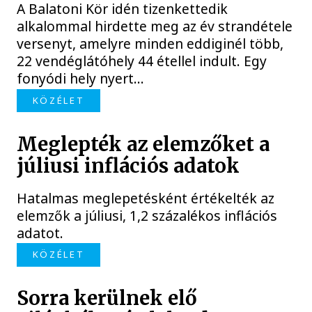
A Balatoni Kör idén tizenkettedik
alkalommal hirdette meg az év strandétele
versenyt, amelyre minden eddiginél több,
22 vendéglátóhely 44 étellel indult. Egy
fonyódi hely nyert...
KÖZÉLET
Meglepték az elemzőket a
júliusi inflációs adatok
Hatalmas meglepetésként értékelték az
elemzők a júliusi, 1,2 százalékos inflációs
adatot.
KÖZÉLET
Sorra kerülnek elő