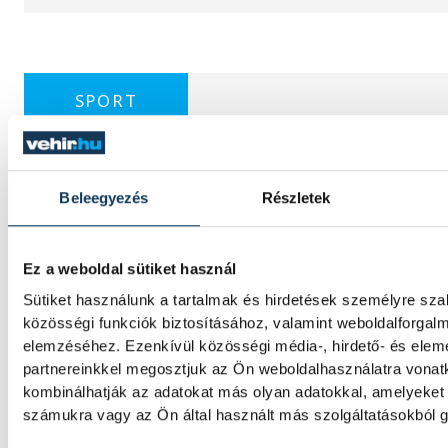
SPORT
Beleegyezés
Részletek
Férfi kézilabda ifjúsági Eb: 
lett a magyar válogatott
Ez a weboldal sütiket használ
A magyar férfi ifjúsági kézilabda-válogatott
Sütiket használunk a tartalmak és hirdetések személyre sz
a belgrádi korosztályos Európa-bajnokságo
közösségi funkciók biztosításához, valamint weboldalforgal
31-re kikapott Izlandtól a vasárnapi helyos
elemzéséhez. Ezenkívül közösségi média-, hirdető- és ele
partnereinkkel megosztjuk az Ön weboldalhasználatra vonatk
kombinálhatják az adatokat más olyan adatokkal, amelyeket
Atlétikai Eb: reális éremesé
számukra vagy az Ön által használt más szolgáltatásokból g