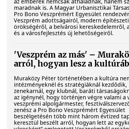
az emberek nemcsak áthaladnak, hanem sz
maradnak is. A Magyar Urbanisztikai Társa
Pro Bono Veszprémért Egyesület rendezvén
Veszprém adottságairól, modern építészeti
örökségéről, a belvárosi kereskedelemről, 
és a városfejlesztés új lehetőségeiről.
'Veszprém az más' – Murakö
arról, hogyan lesz a kultúrá
Muraközy Péter történetében a kultúra ne
intézményeknél és stratégiáknál kezdődik
zenekarnál, egy klubnál, baráti társaságokn
az igénynél, hogy történjen végre valami a 
veszprémi alpolgármester, fesztiválszervez
zenész a Pro Bono Veszprémért Egyesület
beszélgetésén több mint három évtized ta
keresztül beszélt arról, hogyan lett az egyk
városként” emlegetett Veszprémből orszá