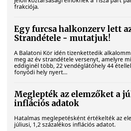
jelöli köztársasági elnöknek a Tisza párt p
frakciója.
Egy furcsa halkonzerv lett a
Strandétele - mutatjuk!
A Balatoni Kör idén tizenkettedik alkalomm
meg az év strandétele versenyt, amelyre m
eddiginél több, 22 vendéglátóhely 44 étellel
fonyódi hely nyert...
Meglepték az elemzőket a jú
inflációs adatok
Hatalmas meglepetésként értékelték az el
júliusi, 1,2 százalékos inflációs adatot.