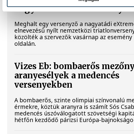
nagyatádi triatlonversenyen
Meghalt egy versenyző a nagyatádi eXtre
elnevezésű nyílt nemzetközi triatlonversen
közölték a szervezők vasárnap az esemény
oldalán.
Vizes Eb: bombaerős mezőny
aranyesélyek a medencés
versenyekben
A bombaerős, szinte olimpiai színvonalú m
érmekre, köztük aranyra is számít Sós Csa
medencés úszóválogatott szövetségi kapit
hétfőn kezdődő párizsi Európa-bajnokságo