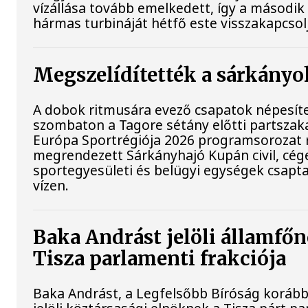
vízállása tovább emelkedett, így a második
hármas turbináját hétfő este visszakapcsol
Megszelídítették a sárkányo
A dobok ritmusára evező csapatok népesít
szombaton a Tagore sétány előtti partszaka
Európa Sportrégiója 2026 programsorozat 
megrendezett Sárkányhajó Kupán civil, cég
sportegyesületi és belügyi egységek csapt
vízen.
Baka Andrást jelöli államfőn
Tisza parlamenti frakciója
Baka Andrást, a Legfelsőbb Bíróság korább