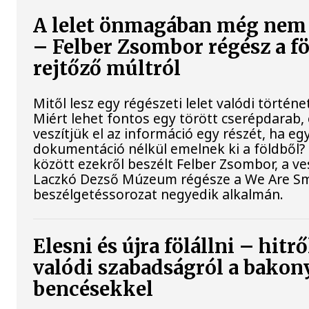
A lelet önmagában még nem 
– Felber Zsombor régész a fö
rejtőző múltról
Mitől lesz egy régészeti lelet valódi történe
Miért lehet fontos egy törött cserépdarab, 
veszítjük el az információ egy részét, ha eg
dokumentáció nélkül emelnek ki a földből?
között ezekről beszélt Felber Zsombor, a v
Laczkó Dezső Múzeum régésze a We Are Sm
beszélgetéssorozat negyedik alkalmán.
Elesni és újra fölállni – hitrő
valódi szabadságról a bakon
bencésekkel