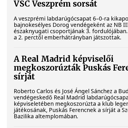
VSC Veszprém sorsát
A veszprémi labdarúgócsapat 6–0-ra kikapo
bajnokesélyes Dorog vendégeként az NB II
északnyugati csoportjának 3. fordulójában
a 2. perctől emberhátrányban játszottak.
A Real Madrid képviselői
megkoszorúzták Puskás Fer
sírját
Roberto Carlos és José Ángel Sánchez a B
vendégeskedő Real Madrid labdarúgócsap
képviseletében megkoszorúzta a klub leg
játékosának, Puskás Ferencnek a sírját a Sz
Bazilika altemplomában.