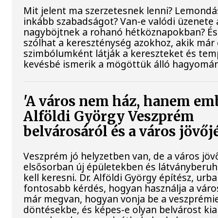
Mit jelent ma szerzetesnek lenni? Lemondá
inkább szabadságot? Van-e valódi üzenete 
nagyböjtnek a rohanó hétköznapokban? É
szólhat a kereszténység azokhoz, akik már 
szimbólumként látják a kereszteket és te
kevésbé ismerik a mögöttük álló hagyomá
'A város nem ház, hanem em
Alföldi György Veszprém
belvárosáról és a város jövőj
Veszprém jó helyzetben van, de a város jö
elsősorban új épületekben és látványberu
kell keresni. Dr. Alföldi György építész, urba
fontosabb kérdés, hogyan használja a város
már megvan, hogyan vonja be a veszprémi
döntésekbe, és képes-e olyan belvárost kial