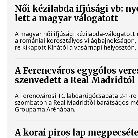
Női kézilabda ifjúsági vb: n
lett a magyar válogatott
A magyar női ifjúsági kézilabda-válogatott 
a romániai korosztályos világbajnokságon, 
re kikapott Kínától a vasárnapi helyosztón, 
A Ferencváros egygólos vere
szenvedett a Real Madridtól
A Ferencvárosi TC labdarúgócsapata 2-1-re
szombaton a Real Madridtól barátságos m
Groupama Arénában.
A korai piros lap megpecséte