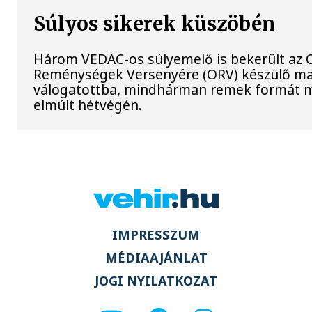
Súlyos sikerek küszöbén
Három VEDAC-os súlyemelő is bekerült az O
Reménységek Versenyére (ORV) készülő m
válogatottba, mindhárman remek formát m
elmúlt hétvégén.
IMPRESSZUM
MÉDIAAJÁNLAT
JOGI NYILATKOZAT