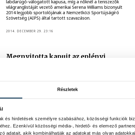
labdarúgó-válogatott kapusa, míg a nőknél a teniszezők
világranglistáját vezető amerikai Serena Williams bizonyult
2014 legjobb sportolójának a Nemzetközi Sportújságíró
Szövetség (AIPS) által tartott szavazáson.
2014. DECEMBER 29. 23:16
Megnyitotta kapuit az eplényi
sípálya
A hóágyúzásnak és a havazásnak köszönhetően vasárnap
megnyitott az eplényi sípálya - közölte az MTI-vel a
síközpont marketingvezetője.
Részletek
2014. DECEMBER 28. 13:32
ál
mak és hirdetések személyre szabásához, közösségi funkciók biz
hez. Ezenkívül közösségi média-, hirdető- és elemező partner
385
1386
1387
...
zó adatait, akik kombinálhatják az adatokat más olyan adatokka