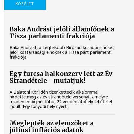
KÖZÉLET
Baka Andrást jelöli államfőnek a
Tisza parlamenti frakciója
Baka Andrást, a Legfelsőbb Bíróság korábbi elnökét
jelöli köztársasági elnöknek a Tisza párt parlamenti
frakciója.
Egy furcsa halkonzerv lett az Év
Strandétele - mutatjuk!
A Balatoni Kör idén tizenkettedik alkalommal
hirdette meg az év strandétele versenyt, amelyre
minden eddiginél több, 22 vendéglátóhely 44 étellel
indult. Egy fonyódi hely nyert...
Meglepték az elemzőket a
júliusi inflációs adatok