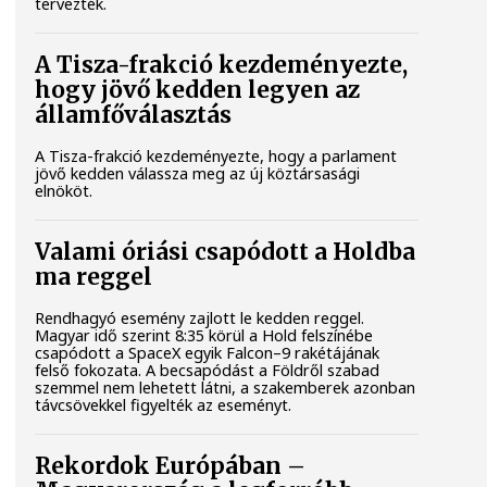
tervezték.
A Tisza-frakció kezdeményezte,
hogy jövő kedden legyen az
államfőválasztás
A Tisza-frakció kezdeményezte, hogy a parlament
jövő kedden válassza meg az új köztársasági
elnököt.
Valami óriási csapódott a Holdba
ma reggel
Rendhagyó esemény zajlott le kedden reggel.
Magyar idő szerint 8:35 körül a Hold felszínébe
csapódott a SpaceX egyik Falcon–9 rakétájának
felső fokozata. A becsapódást a Földről szabad
szemmel nem lehetett látni, a szakemberek azonban
távcsövekkel figyelték az eseményt.
Rekordok Európában –