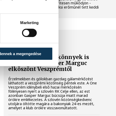
még termelő turbina hibamentesen működjön -
közölte a miniszterelnök a paksi erőműnél tett keddi
látogatása során.
Marketing
KÉZILABDA
dennek a megengedése
A gólok mellett a könnyek is
potyogtak – Gasper Marguc
elköszönt Veszprémtől
Érzelmekben és gólokban gazdag gálamérkőzést
láthatott a veszprémi közönség péntek este. A One
Veszprém idénybeli első hazai mérkőzésén
fölényesen nyert a szlovén RK Celje ellen, az est
azonban Gasper Marguc búcsúja miatt marad
örökre emlékezetes. A szlovén közönségkedvenc
utoljára öltötte magára a bakonyiak 24-es mezét,
amelyet a klub örökre visszavonultatott.