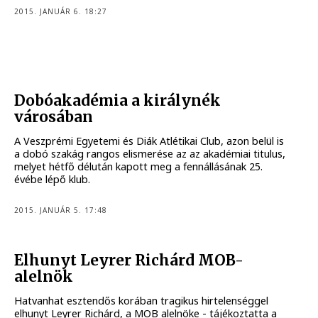
2015. JANUÁR 6. 18:27
Dobóakadémia a királynék
városában
A Veszprémi Egyetemi és Diák Atlétikai Club, azon belül is
a dobó szakág rangos elismerése az az akadémiai titulus,
melyet hétfő délután kapott meg a fennállásának 25.
évébe lépő klub.
2015. JANUÁR 5. 17:48
Elhunyt Leyrer Richárd MOB-
alelnök
Hatvanhat esztendős korában tragikus hirtelenséggel
elhunyt Leyrer Richárd, a MOB alelnöke - tájékoztatta a