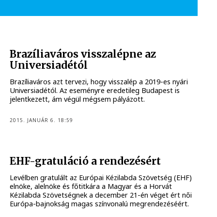
Brazíliaváros visszalépne az
Universiadétól
Brazíliaváros azt tervezi, hogy visszalép a 2019-es nyári
Universiadétól. Az eseményre eredetileg Budapest is
jelentkezett, ám végül mégsem pályázott.
2015. JANUÁR 6. 18:59
EHF-gratuláció a rendezésért
Levélben gratulált az Európai Kézilabda Szövetség (EHF)
elnöke, alelnöke és főtitkára a Magyar és a Horvát
Kézilabda Szövetségnek a december 21-én véget ért női
Európa-bajnokság magas színvonalú megrendezéséért.