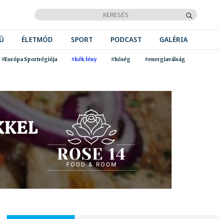
Ű
ÉLETMÓD
SPORT
PODCAST
GALÉRIA
#Európa Sportrégiója
#kék fény
#hőség
#energiaválság