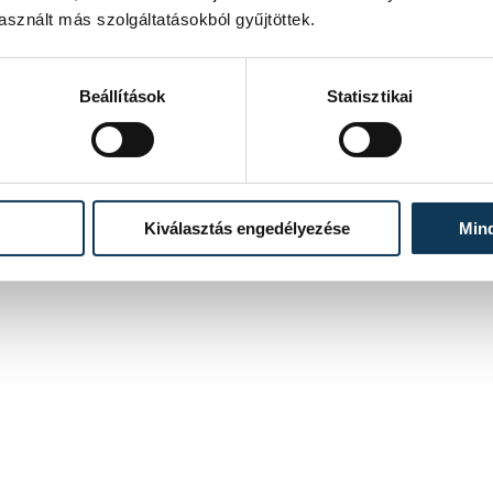
sznált más szolgáltatásokból gyűjtöttek.
Beállítások
Statisztikai
Kiválasztás engedélyezése
Min