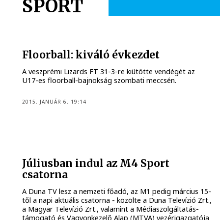
SPORT
Floorball: kiváló évkezdet
A veszprémi Lizards FT 31-3-re kiütötte vendégét az
U17-es floorball-bajnokság szombati meccsén.
2015. JANUÁR 6. 19:14
Júliusban indul az M4 Sport
csatorna
A Duna TV lesz a nemzeti főadó, az M1 pedig március 15-
től a napi aktuális csatorna - közölte a Duna Televízió Zrt.,
a Magyar Televízió Zrt., valamint a Médiaszolgáltatás-
támogató és Vagyonkezelő Alap (MTVA) vezérigazgatója