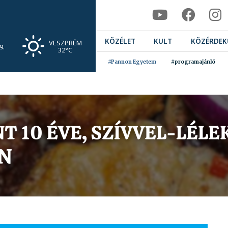
KÖZÉLET
KULT
KÖZÉRDEK
VESZPRÉM
9.
32°C
#Pannon Egyetem
#programajánló