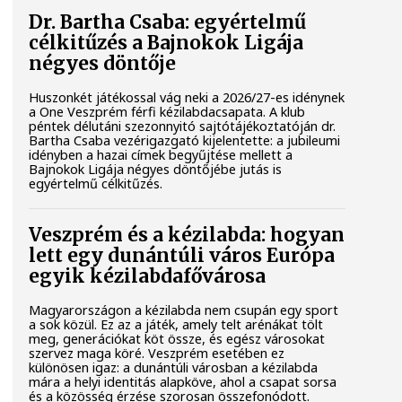
Dr. Bartha Csaba: egyértelmű
célkitűzés a Bajnokok Ligája
négyes döntője
Huszonkét játékossal vág neki a 2026/27-es idénynek
a One Veszprém férfi kézilabdacsapata. A klub
péntek délutáni szezonnyitó sajtótájékoztatóján dr.
Bartha Csaba vezérigazgató kijelentette: a jubileumi
idényben a hazai címek begyűjtése mellett a
Bajnokok Ligája négyes döntőjébe jutás is
egyértelmű célkitűzés.
Veszprém és a kézilabda: hogyan
lett egy dunántúli város Európa
egyik kézilabdafővárosa
Magyarországon a kézilabda nem csupán egy sport
a sok közül. Ez az a játék, amely telt arénákat tölt
meg, generációkat köt össze, és egész városokat
szervez maga köré. Veszprém esetében ez
különösen igaz: a dunántúli városban a kézilabda
mára a helyi identitás alapköve, ahol a csapat sorsa
és a közösség érzése szorosan összefonódott.