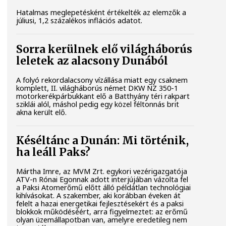
Hatalmas meglepetésként értékelték az elemzők a
júliusi, 1,2 százalékos inflációs adatot.
Sorra kerülnek elő világháborús
leletek az alacsony Dunából
A folyó rekordalacsony vízállása miatt egy csaknem
komplett, II. világháborús német DKW NZ 350-1
motorkerékpárbukkant elő a Batthyány téri rakpart
sziklái alól, máshol pedig egy közel féltonnás brit
akna került elő.
Késéltánc a Dunán: Mi történik,
ha leáll Paks?
Mártha Imre, az MVM Zrt. egykori vezérigazgatója
ATV-n Rónai Egonnak adott interjújában vázolta fel
a Paksi Atomerőmű előtt álló példátlan technológiai
kihívásokat. A szakember, aki korábban éveken át
felelt a hazai energetikai fejlesztésekért és a paksi
blokkok működéséért, arra figyelmeztet: az erőmű
olyan üzemállapotban van, amelyre eredetileg nem