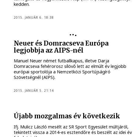
kedden.
2015. JANUÁR 6. 18:38
Neuer és Domracseva Európa
legjobbja az AIPS-nél
Manuel Neuer német futballkapus, illetve Darja
Domracseva fehérorosz sílövő lett az elmúlt év legjobb
európai sportolója a Nemzetközi Sportújságíró
Szövetségnél (AIPS).
2015. JANUÁR 5. 21:14
Újabb mozgalmas év következik
Ifj. Mulicz László mesélt az SR Sport Egyesület múltjáról,
tekintett vissza a 2014-es esztendőre és beszélt az idei év