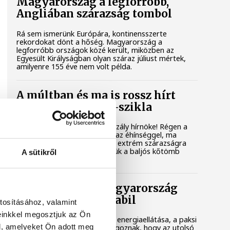
Magyarország a legforróbb,
Angliában szárazság tombol
Rá sem ismerünk Európára, kontinensszerte
rekordokat dönt a hőség. Magyarország a
legforróbb országok közé került, miközben az
Egyesült Királyságban olyan száraz júliust mértek,
amilyenre 155 éve nem volt példa.
A múltban és ma is rossz hírt
hoz a dunai Ínség-szikla
Újra kilátszik a Dunából az aszály hírnöke! Régen a
felbukkanása egyet jelentett az éhínséggel, ma
pedig a klímaváltozás okozta extrém szárazságra
hívja fel a figyelmet. Elmeséljük a baljós kőtömb
A sütikről
történetét.
Magyar Péter: Magyarország
energiaellátása stabil
tosításához, valamint
einkkel megosztjuk az Ön
Jelenleg stabil Magyarország energiaellátása, a paksi
l, amelyeket Ön adott meg
erőmű munkatársai azon dolgoznak, hogy az utolsó