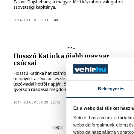
Talant Dujshebaev, a magyar férfi kézilabda-válogatott
szövetségi kapitánya.
2014. DECEMBER 31. 9:48
Hosszú Katinka újabb magyar
csúcsai
Hosszú Katinka hat számban indult, ezek közül ötöt
megnyert a réunioni évzáró nemzetközi rövidpályás
úszóviadal hétfői napján, 50 méter mellen és 50 méter
Beleegyezés
gyorson ráadásul megdöntötte saját országos rekordját.
2014. DECEMBER 29. 23:15
Ez a weboldal sütiket haszn
Sütiket használunk a tartal
weboldalforgalmunk elemzésé
...
1383
1384
1
weboldalhasználatra vonatko