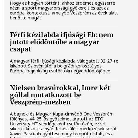
Hogy ez hogyan történt, ahhoz érdemes egyszerre
nézni a sport magyarországi gyökereit és azt az
európai kontextust, amelybe Veszprém az évek alatt
benőtte magát.
Férfi kézilabda ifjúsági Eb: nem
jutott elődöntőbe a magyar
csapat
A magyar férfi ifjúsági kézilabda-válogatott 32-27-re
kikapott Szlovéniától a belgrádi korosztályos
Európa-bajnokság csütörtöki negyeddöntőjében.
Nielsen bravúrokkal, Imre két
góllal mutatkozott be
Veszprém-mezben
A bajnoki és Magyar Kupa-címvédő One Veszprém
fölényes, 44–25-ös győzelmet aratott az ETO
University HT vendégeként csütörtökön, ezzel
sikerrel kezdte a nyári felkészülési mérkőzések sorát.
Xavier Pascual együttese nagy tempót diktált, és a