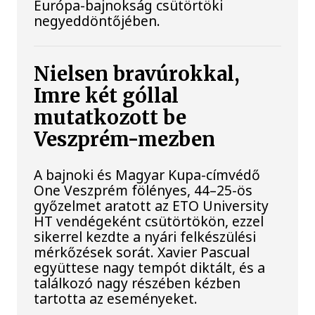
Európa-bajnokság csütörtöki
negyeddöntőjében.
Nielsen bravúrokkal,
Imre két góllal
mutatkozott be
Veszprém-mezben
A bajnoki és Magyar Kupa-címvédő
One Veszprém fölényes, 44–25-ös
győzelmet aratott az ETO University
HT vendégeként csütörtökön, ezzel
sikerrel kezdte a nyári felkészülési
mérkőzések sorát. Xavier Pascual
együttese nagy tempót diktált, és a
találkozó nagy részében kézben
tartotta az eseményeket.