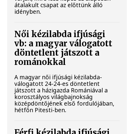
átalakult csapat az előttünk álló
idényben.
Női kézilabda ifjúsági
vb: a magyar válogatott
döntetlent játszott a
románokkal
A magyar női ifjúsági kézilabda-
válogatott 24-24-es döntetlent
játszott a házigazda Romániával a
korosztályos világbajnokság
középdöntőjének első fordulójában,
hétfőn Pitesti-ben.
Férfi kézilabda ifjúsági