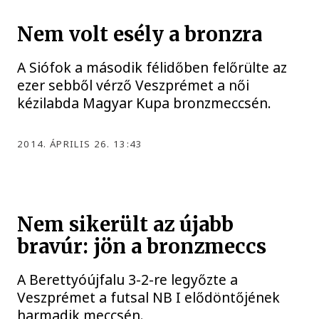
Nem volt esély a bronzra
A Siófok a második félidőben felőrülte az
ezer sebből vérző Veszprémet a női
kézilabda Magyar Kupa bronzmeccsén.
2014. ÁPRILIS 26. 13:43
Nem sikerült az újabb
bravúr: jön a bronzmeccs
A Berettyóújfalu 3-2-re legyőzte a
Veszprémet a futsal NB I elődöntőjének
harmadik meccsén.