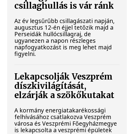
csillaghullás is vár ránk
Az év legsűrűbb csillagászati napján,
augusztus 12-én éjjel tetőzik majd a
Perseidák hullócsillagraj, de
ugyanezen a napon részleges
napfogyatkozást is meg lehet majd
figyelni.
Lekapcsolják Veszprém
díszkivilágítását,
elzárják a szökőkutakat
A kormány energiatakarékossági
felhívásához csatlakozva Veszprém
városa és Veszprémi Főegyházmegye
is lekapcsolta a veszprémi épületek