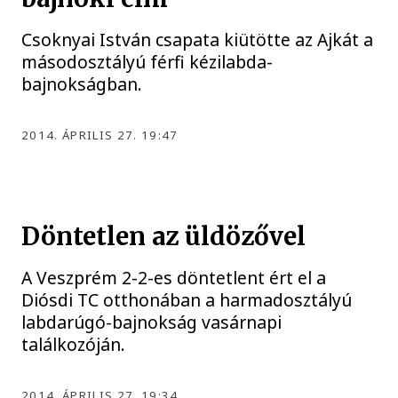
Csoknyai István csapata kiütötte az Ajkát a
másodosztályú férfi kézilabda-
bajnokságban.
2014. ÁPRILIS 27. 19:47
Döntetlen az üldözővel
A Veszprém 2-2-es döntetlent ért el a
Diósdi TC otthonában a harmadosztályú
labdarúgó-bajnokság vasárnapi
találkozóján.
2014. ÁPRILIS 27. 19:34