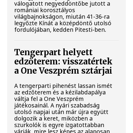
válogatott negyeddöntőbe jutott a
romániai korosztályos
világbajnokságon, miután 41-36-ra
legyőzte Kínát a középdöntő utolsó
fordulójában, kedden Pitesti-ben.
Tengerpart helyett
edzőterem: visszatértek
a One Veszprém sztárjai
A tengerparti pihenést lassan ismét
az edzőterem és a kézilabdapálya
váltja fel a One Veszprém
játékosainál. A nyári szabadság
utolsó napjai után már újra együtt
dolgozik a keret, miközben a
szurkolók is egyre izgatottabban
várják, mire lesz képes az alaposan