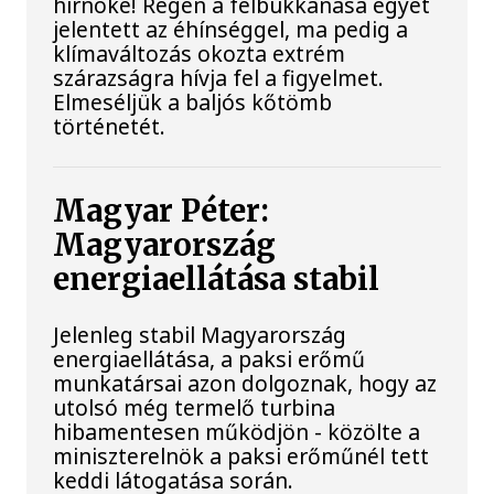
hírnöke! Régen a felbukkanása egyet
jelentett az éhínséggel, ma pedig a
klímaváltozás okozta extrém
szárazságra hívja fel a figyelmet.
Elmeséljük a baljós kőtömb
történetét.
Magyar Péter:
Magyarország
energiaellátása stabil
Jelenleg stabil Magyarország
energiaellátása, a paksi erőmű
munkatársai azon dolgoznak, hogy az
utolsó még termelő turbina
hibamentesen működjön - közölte a
miniszterelnök a paksi erőműnél tett
keddi látogatása során.