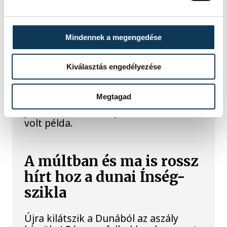
legforróbb, Angliában
szárazság tombol
Mindennek a megengedése
Rá sem ismerünk Európára,
kontinensszerte rekordokat dönt a
Kiválasztás engedélyezése
hőség. Magyarország a legforróbb
országok közé került, miközben az
Megtagad
Egyesült Királyságban olyan száraz
júliust mértek, amilyenre 155 éve nem
volt példa.
A múltban és ma is rossz
hírt hoz a dunai Ínség-
szikla
Újra kilátszik a Dunából az aszály