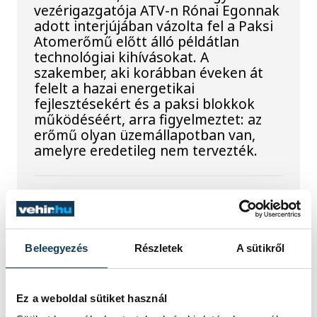
vezérigazgatója ATV-n Rónai Egonnak
adott interjújában vázolta fel a Paksi
Atomerőmű előtt álló példátlan
technológiai kihívásokat. A
szakember, aki korábban éveken át
felelt a hazai energetikai
fejlesztésekért és a paksi blokkok
működéséért, arra figyelmeztet: az
erőmű olyan üzemállapotban van,
amelyre eredetileg nem tervezték.
A Tisza-frakció
kezdeményezte, hogy
jövő kedden legyen az
Beleegyezés
Részletek
A sütikről
államfőválasztás
Ez a weboldal sütiket használ
A Tisza-frakció kezdeményezte, hogy