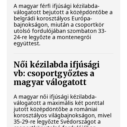
A magyar férfi ifjúsági kézilabda-
válogatott bejutott a középdöntőbe a
belgrádi korosztályos Európa-
bajnokságon, miután a csoportkör
utolsó fordulójában szombaton 33-
24-re legyőzte a montenegrói
együttest.
Női kézilabda ifjúsági
vb: csoportgyőztes a
magyar válogatott
A magyar női ifjúsági kézilabda-
válogatott a maximális két ponttal
jutott középdöntőbe a romániai
korosztályos világbajnokságon, mivel
35-29-re legyőzte Svédországot a