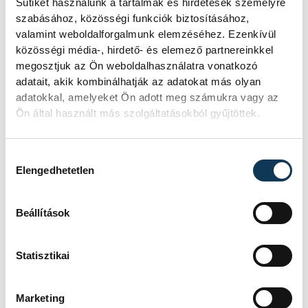
a parlament jövő kedden válassza
Sütiket használunk a tartalmak és hirdetések személyre
meg az új köztársasági elnököt.
szabásához, közösségi funkciók biztosításához,
valamint weboldalforgalmunk elemzéséhez. Ezenkívül
közösségi média-, hirdető- és elemező partnereinkkel
Valami óriási csapódott a
megosztjuk az Ön weboldalhasználatra vonatkozó
adatait, akik kombinálhatják az adatokat más olyan
Holdba ma reggel
adatokkal, amelyeket Ön adott meg számukra vagy az
Ön által használt más szolgáltatásokból gyűjtöttek.
Rendhagyó esemény zajlott le kedden
reggel. Magyar idő szerint 8:35 körül
a Hold felszínébe csapódott a SpaceX
Hozzájárulás kiválasztása
egyik Falcon–9 rakétájának felső
Elengedhetetlen
fokozata. A becsapódást a Földről
szabad szemmel nem lehetett látni, a
Beállítások
szakemberek azonban távcsövekkel
figyelték az eseményt.
Statisztikai
Rekordok Európában –
Marketing
Magyarország a