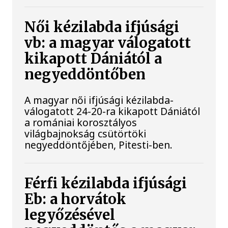
Női kézilabda ifjúsági
vb: a magyar válogatott
kikapott Dániától a
negyeddöntőben
A magyar női ifjúsági kézilabda-
válogatott 24-20-ra kikapott Dániától
a romániai korosztályos
világbajnokság csütörtöki
negyeddöntőjében, Pitesti-ben.
Férfi kézilabda ifjúsági
Eb: a horvátok
legyőzésével