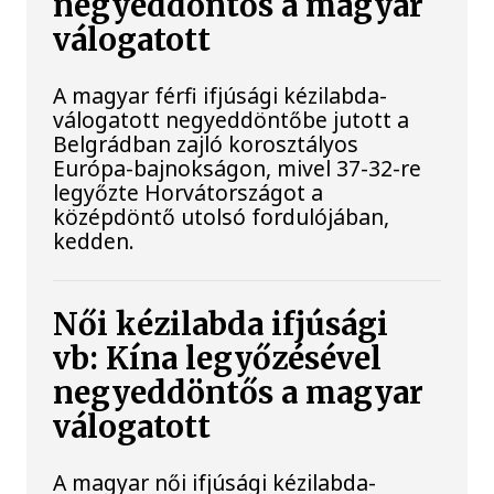
negyeddöntős a magyar
válogatott
A magyar férfi ifjúsági kézilabda-
válogatott negyeddöntőbe jutott a
Belgrádban zajló korosztályos
Európa-bajnokságon, mivel 37-32-re
legyőzte Horvátországot a
középdöntő utolsó fordulójában,
kedden.
Női kézilabda ifjúsági
vb: Kína legyőzésével
negyeddöntős a magyar
válogatott
A magyar női ifjúsági kézilabda-