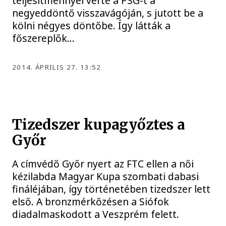
teljesítménnyel verte a PSG-t a
negyeddöntő visszavágóján, s jutott be a
kölni négyes döntőbe. Így látták a
főszereplők…
2014. ÁPRILIS 27. 13:52
Tizedszer kupagyőztes a
Győr
A címvédő Győr nyert az FTC ellen a női
kézilabda Magyar Kupa szombati dabasi
fináléjában, így történetében tizedszer lett
első. A bronzmérkőzésen a Siófok
diadalmaskodott a Veszprém felett.