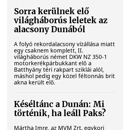
Sorra kerülnek elő
világháborús leletek az
alacsony Dunából
A folyó rekordalacsony vízállása miatt
egy csaknem komplett, II.
világháborús német DKW NZ 350-1
motorkerékpárbukkant elő a
Batthyány téri rakpart sziklái alól,
máshol pedig egy közel féltonnás brit
akna került elő.
Késéltánc a Dunán: Mi
történik, ha leáll Paks?
Mártha Imre, az MVM Zrt. egykori