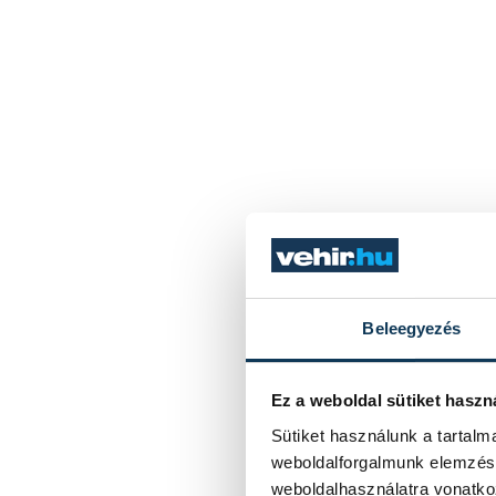
Beleegyezés
Ez a weboldal sütiket haszn
Sütiket használunk a tartal
weboldalforgalmunk elemzésé
weboldalhasználatra vonatko