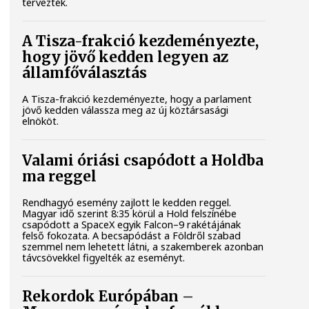
tervezték.
A Tisza-frakció kezdeményezte,
hogy jövő kedden legyen az
államfőválasztás
A Tisza-frakció kezdeményezte, hogy a parlament
jövő kedden válassza meg az új köztársasági
elnököt.
Valami óriási csapódott a Holdba
ma reggel
Rendhagyó esemény zajlott le kedden reggel.
Magyar idő szerint 8:35 körül a Hold felszínébe
csapódott a SpaceX egyik Falcon–9 rakétájának
felső fokozata. A becsapódást a Földről szabad
szemmel nem lehetett látni, a szakemberek azonban
távcsövekkel figyelték az eseményt.
Rekordok Európában –