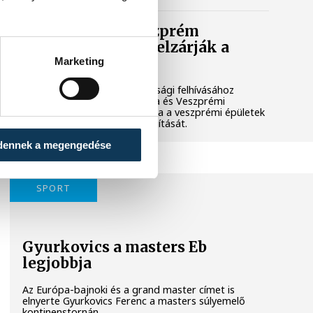
Lekapcsolják Veszprém
díszkivilágítását, elzárják a
szökőkutakat
Marketing
A kormány energiatakarékossági felhívásához
csatlakozva Veszprém városa és Veszprémi
Főegyházmegye is lekapcsolta a veszprémi épületek
és nevezetességek díszkivilágítását.
dennek a megengedése
SPORT
Gyurkovics a masters Eb
legjobbja
Az Európa-bajnoki és a grand master címet is
elnyerte Gyurkovics Ferenc a masters súlyemelő
kontinenstornán.