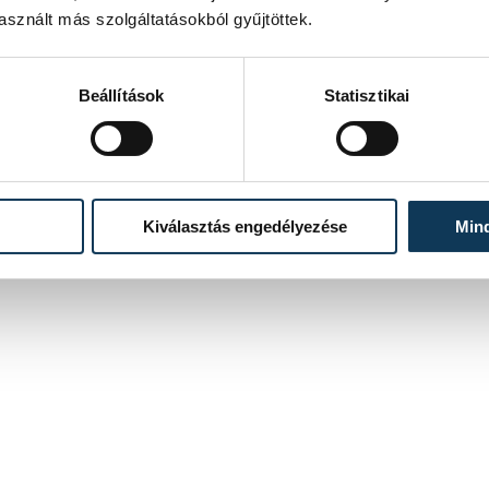
sznált más szolgáltatásokból gyűjtöttek.
Beállítások
Statisztikai
Kiválasztás engedélyezése
Min