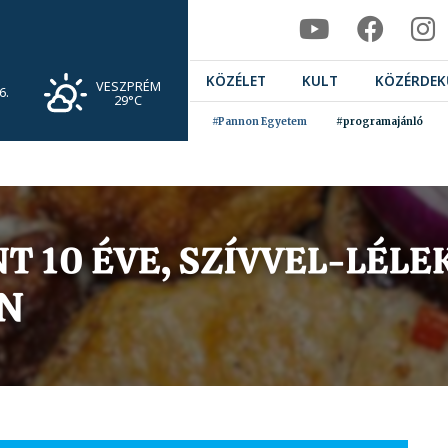
KÖZÉLET
KULT
KÖZÉRDEK
VESZPRÉM
6.
29°C
#Pannon Egyetem
#programajánló