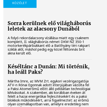
KÖZÉLET
Sorra kerülnek elő világháborús
leletek az alacsony Dunából
A folyó rekordalacsony vízállása miatt egy csaknem
komplett, II. világháborús német DKW NZ 350-1
motorkerékpárbukkant elő a Batthyány téri rakpart
sziklái alól, máshol pedig egy közel féltonnás brit
akna került elő.
Késéltánc a Dunán: Mi történik,
ha leáll Paks?
Mártha Imre, az MVM Zrt. egykori vezérigazgatója
ATV-n Rónai Egonnak adott interjújában vázolta fel
a Paksi Atomerőmű előtt álló példátlan technológiai
kihívásokat. A szakember, aki korábban éveken át
felelt a hazai energetikai fejlesztésekért és a paksi
blokkok működéséért, arra figyelmeztet: az erőmű
olyan üzemállapotban van, amelyre eredetileg nem