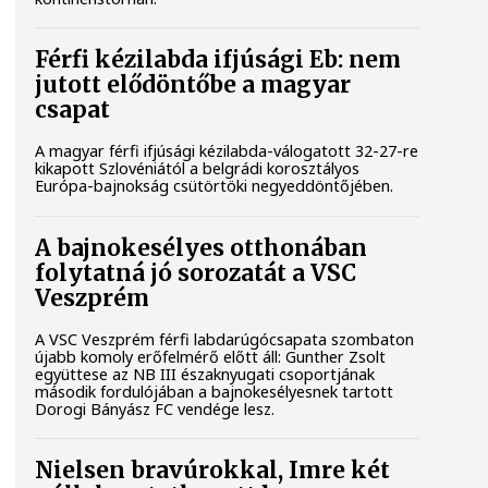
Férfi kézilabda ifjúsági Eb: nem
jutott elődöntőbe a magyar
csapat
A magyar férfi ifjúsági kézilabda-válogatott 32-27-re
kikapott Szlovéniától a belgrádi korosztályos
Európa-bajnokság csütörtöki negyeddöntőjében.
A bajnokesélyes otthonában
folytatná jó sorozatát a VSC
Veszprém
A VSC Veszprém férfi labdarúgócsapata szombaton
újabb komoly erőfelmérő előtt áll: Gunther Zsolt
együttese az NB III északnyugati csoportjának
második fordulójában a bajnokesélyesnek tartott
Dorogi Bányász FC vendége lesz.
Nielsen bravúrokkal, Imre két