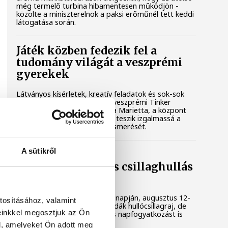
még termelő turbina hibamentesen működjön -
közölte a miniszterelnök a paksi erőműnél tett keddi
látogatása során.
Játék közben fedezik fel a
tudomány világát a veszprémi
gyerekek
Látványos kísérletek, kreatív feladatok és sok-sok
élmény várja a gyerekeket a veszprémi Tinker
Labsben. Videónkban Balassa Marietta, a központ
vezetője mutatja be, hogyan teszik izgalmassá a
természettudományok megismerését.
A sütikről
Augusztus 12-én
napfogyatkozás és csillaghullás
is vár ránk
Az év legsűrűbb csillagászati napján, augusztus 12-
tosításához, valamint
én éjjel tetőzik majd a Perseidák hullócsillagraj, de
einkkel megosztjuk az Ön
ugyanezen a napon részleges napfogyatkozást is
meg lehet majd figyelni.
l, amelyeket Ön adott meg