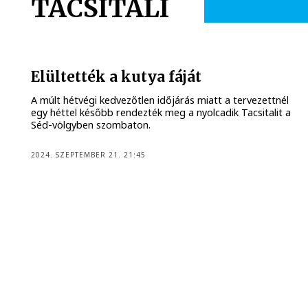
TACSITALI
Elültették a kutya fáját
A múlt hétvégi kedvezőtlen időjárás miatt a tervezettnél
egy héttel később rendezték meg a nyolcadik Tacsitalit a
Séd-völgyben szombaton.
2024. SZEPTEMBER 21. 21:45