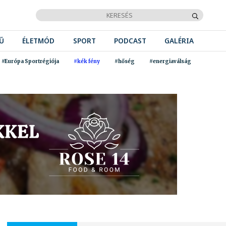
Ű
ÉLETMÓD
SPORT
PODCAST
GALÉRIA
#Európa Sportrégiója
#kék fény
#hőség
#energiaválság