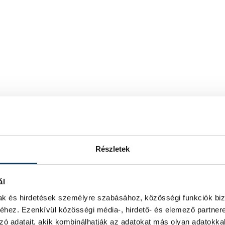
Részletek
ál
mak és hirdetések személyre szabásához, közösségi funkciók biz
hez. Ezenkívül közösségi média-, hirdető- és elemező partner
zó adatait, akik kombinálhatják az adatokat más olyan adatokka