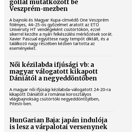
góllal mutatkozott be
Veszprém-mezben
A bajnoki és Magyar Kupa-címvédő One Veszprém
fölényes, 44–25-ös győzelmet aratott az ETO
University HT vendégeként csütörtökön, ezzel
sikerrel kezdte a nyári felkészülési mérkőzések sorát.
Xavier Pascual együttese nagy tempót diktált, és a
találkozó nagy részében kézben tartotta az
eseményeket.
Női kézilabda ifjúsági vb: a
magyar válogatott kikapott
Dániától a negyeddöntőben
A magyar női ifjúsági kézilabda-válogatott 24-20-ra
kikapott Dániától a romániai korosztályos
világbajnokság csütörtöki negyeddöntőjében,
Pitesti-ben.
HunGarian Baja: japán indulója
is lesz a várpalotai versenynek