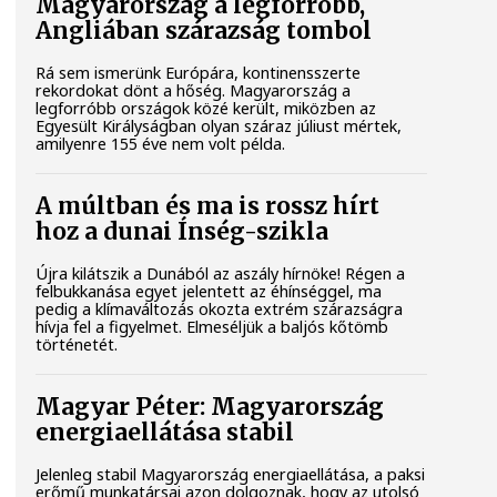
Magyarország a legforróbb,
Angliában szárazság tombol
Rá sem ismerünk Európára, kontinensszerte
rekordokat dönt a hőség. Magyarország a
legforróbb országok közé került, miközben az
Egyesült Királyságban olyan száraz júliust mértek,
amilyenre 155 éve nem volt példa.
A múltban és ma is rossz hírt
hoz a dunai Ínség-szikla
Újra kilátszik a Dunából az aszály hírnöke! Régen a
felbukkanása egyet jelentett az éhínséggel, ma
pedig a klímaváltozás okozta extrém szárazságra
hívja fel a figyelmet. Elmeséljük a baljós kőtömb
történetét.
Magyar Péter: Magyarország
energiaellátása stabil
Jelenleg stabil Magyarország energiaellátása, a paksi
erőmű munkatársai azon dolgoznak, hogy az utolsó