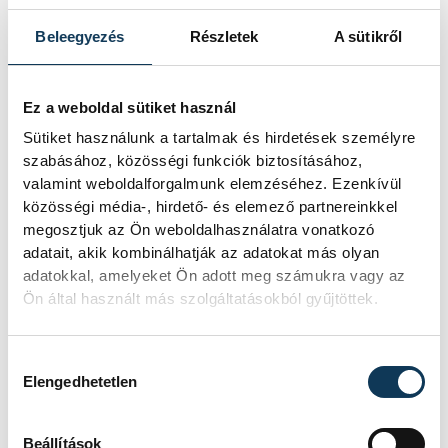
A Tisza-frakció kezdeményezte, hogy
Beleegyezés
Részletek
A sütikről
a parlament jövő kedden válassza
meg az új köztársasági elnököt.
Ez a weboldal sütiket használ
Valami óriási csapódott a
Sütiket használunk a tartalmak és hirdetések személyre
szabásához, közösségi funkciók biztosításához,
Holdba ma reggel
valamint weboldalforgalmunk elemzéséhez. Ezenkívül
közösségi média-, hirdető- és elemező partnereinkkel
Rendhagyó esemény zajlott le kedden
megosztjuk az Ön weboldalhasználatra vonatkozó
reggel. Magyar idő szerint 8:35 körül
adatait, akik kombinálhatják az adatokat más olyan
a Hold felszínébe csapódott a SpaceX
adatokkal, amelyeket Ön adott meg számukra vagy az
egyik Falcon–9 rakétájának felső
Ön által használt más szolgáltatásokból gyűjtöttek.
fokozata. A becsapódást a Földről
szabad szemmel nem lehetett látni, a
szakemberek azonban távcsövekkel
Hozzájárulás kiválasztása
figyelték az eseményt.
Elengedhetetlen
Beállítások