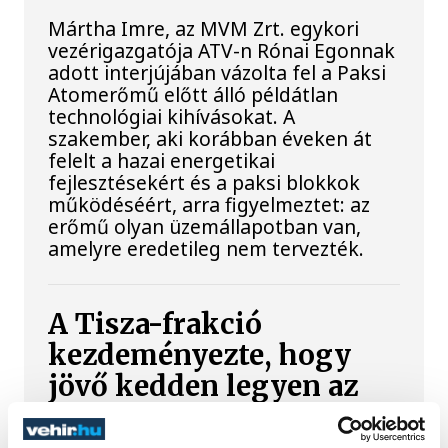
Mártha Imre, az MVM Zrt. egykori
vezérigazgatója ATV-n Rónai Egonnak
adott interjújában vázolta fel a Paksi
Atomerőmű előtt álló példátlan
technológiai kihívásokat. A
szakember, aki korábban éveken át
felelt a hazai energetikai
fejlesztésekért és a paksi blokkok
működéséért, arra figyelmeztet: az
erőmű olyan üzemállapotban van,
amelyre eredetileg nem tervezték.
A Tisza-frakció
kezdeményezte, hogy
jövő kedden legyen az
államfőválasztás