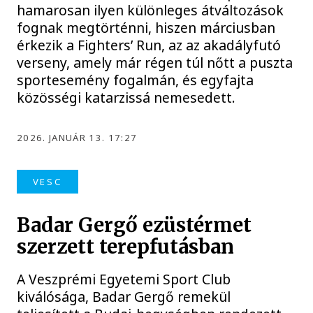
hamarosan ilyen különleges átváltozások
fognak megtörténni, hiszen márciusban
érkezik a Fighters’ Run, az az akadályfutó
verseny, amely már régen túl nőtt a puszta
sportesemény fogalmán, és egyfajta
közösségi katarzissá nemesedett.
2026. JANUÁR 13. 17:27
VESC
Badar Gergő ezüstérmet
szerzett terepfutásban
A Veszprémi Egyetemi Sport Club
kiválósága, Badar Gergő remekül