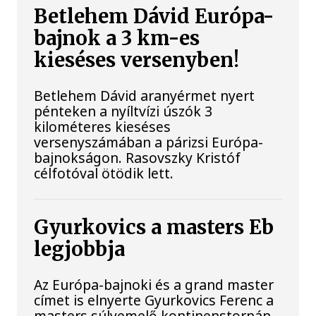
Betlehem Dávid Európa-
bajnok a 3 km-es
kieséses versenyben!
Betlehem Dávid aranyérmet nyert
pénteken a nyíltvízi úszók 3
kilométeres kieséses
versenyszámában a párizsi Európa-
bajnokságon. Rasovszky Kristóf
célfotóval ötödik lett.
Gyurkovics a masters Eb
legjobbja
Az Európa-bajnoki és a grand master
címet is elnyerte Gyurkovics Ferenc a
masters súlyemelő kontinenstornán.