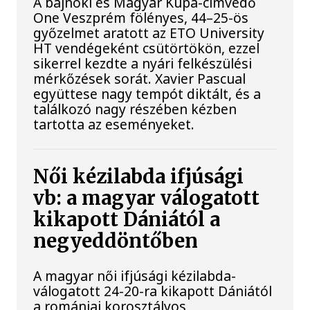
A bajnoki és Magyar Kupa-címvédő
One Veszprém fölényes, 44–25-ös
győzelmet aratott az ETO University
HT vendégeként csütörtökön, ezzel
sikerrel kezdte a nyári felkészülési
mérkőzések sorát. Xavier Pascual
együttese nagy tempót diktált, és a
találkozó nagy részében kézben
tartotta az eseményeket.
Női kézilabda ifjúsági
vb: a magyar válogatott
kikapott Dániától a
negyeddöntőben
A magyar női ifjúsági kézilabda-
válogatott 24-20-ra kikapott Dániától
a romániai korosztályos