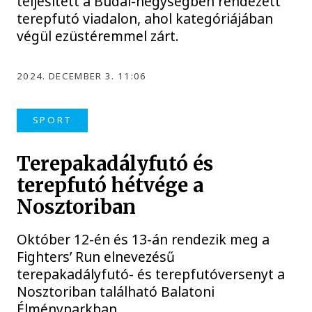
teljesített a Budai-hegységben rendezett
terepfutó viadalon, ahol kategóriájában
végül ezüstéremmel zárt.
2024. DECEMBER 3. 11:06
SPORT
Terepakadályfutó és
terepfutó hétvége a
Nosztoriban
Október 12-én és 13-án rendezik meg a
Fighters’ Run elnevezésű
terepakadályfutó- és terepfutóversenyt a
Nosztoriban található Balatoni
Élményparkban.