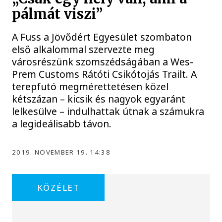
pálmát viszi”
A Fuss a Jövődért Egyesület szombaton
első alkalommal szervezte meg
városrészünk szomszédságában a Wes-
Prem Customs Rátóti Csikótojás Trailt. A
terepfutó megmérettetésen közel
kétszázan – kicsik és nagyok egyaránt
lelkesülve – indulhattak útnak a számukra
a legideálisabb távon.
2019. NOVEMBER 19. 14:38
KÖZÉLET