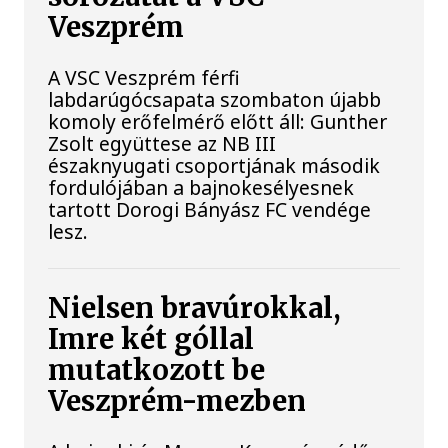
Veszprém
A VSC Veszprém férfi
labdarúgócsapata szombaton újabb
komoly erőfelmérő előtt áll: Gunther
Zsolt együttese az NB III
északnyugati csoportjának második
fordulójában a bajnokesélyesnek
tartott Dorogi Bányász FC vendége
lesz.
Nielsen bravúrokkal,
Imre két góllal
mutatkozott be
Veszprém-mezben