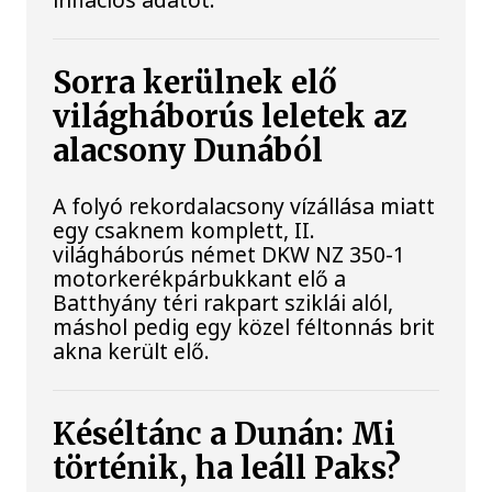
Sorra kerülnek elő
világháborús leletek az
alacsony Dunából
A folyó rekordalacsony vízállása miatt
egy csaknem komplett, II.
világháborús német DKW NZ 350-1
motorkerékpárbukkant elő a
Batthyány téri rakpart sziklái alól,
máshol pedig egy közel féltonnás brit
akna került elő.
Késéltánc a Dunán: Mi
történik, ha leáll Paks?