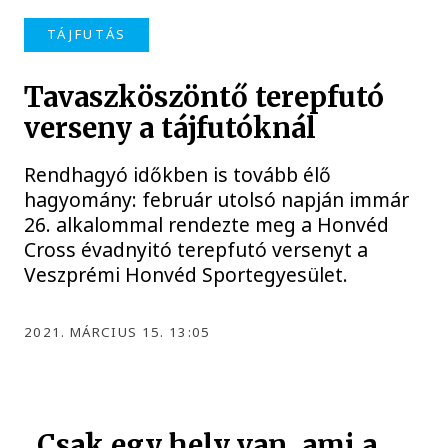
TÁJFUTÁS
Tavaszköszöntő terepfutó
verseny a tájfutóknál
Rendhagyó időkben is tovább élő
hagyomány: február utolsó napján immár
26. alkalommal rendezte meg a Honvéd
Cross évadnyitó terepfutó versenyt a
Veszprémi Honvéd Sportegyesület.
2021. MÁRCIUS 15. 13:05
„Csak egy hely van, ami a