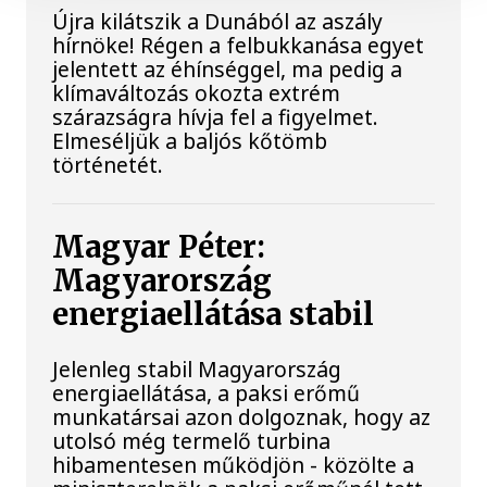
Újra kilátszik a Dunából az aszály
hírnöke! Régen a felbukkanása egyet
jelentett az éhínséggel, ma pedig a
klímaváltozás okozta extrém
szárazságra hívja fel a figyelmet.
Elmeséljük a baljós kőtömb
történetét.
Magyar Péter:
Magyarország
energiaellátása stabil
Jelenleg stabil Magyarország
energiaellátása, a paksi erőmű
munkatársai azon dolgoznak, hogy az
utolsó még termelő turbina
hibamentesen működjön - közölte a