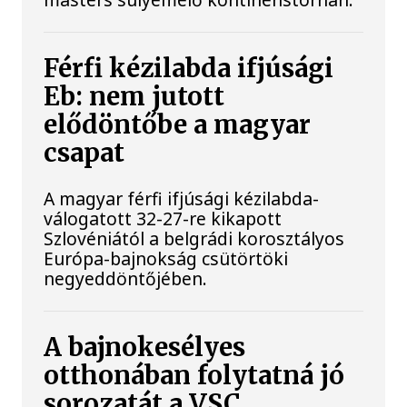
Férfi kézilabda ifjúsági
Eb: nem jutott
elődöntőbe a magyar
csapat
A magyar férfi ifjúsági kézilabda-
válogatott 32-27-re kikapott
Szlovéniától a belgrádi korosztályos
Európa-bajnokság csütörtöki
negyeddöntőjében.
A bajnokesélyes
otthonában folytatná jó
sorozatát a VSC