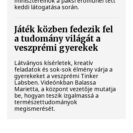
miniszterelnök a paksi erőműnél tett
keddi látogatása során.
Játék közben fedezik fel
a tudomány világát a
veszprémi gyerekek
Látványos kísérletek, kreatív
feladatok és sok-sok élmény várja a
gyerekeket a veszprémi Tinker
Labsben. Videónkban Balassa
Marietta, a központ vezetője mutatja
be, hogyan teszik izgalmassá a
természettudományok
megismerését.