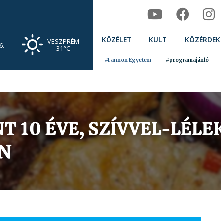
KÖZÉLET
KULT
KÖZÉRDEK
VESZPRÉM
6.
31°C
#Pannon Egyetem
#programajánló