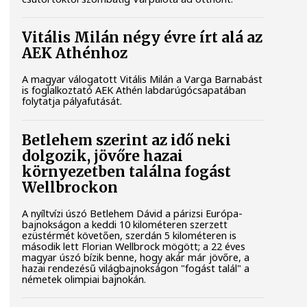
Vitális Milán négy évre írt alá az
AEK Athénhoz
A magyar válogatott Vitális Milán a Varga Barnabást
is foglalkoztató AEK Athén labdarúgócsapatában
folytatja pályafutását.
Betlehem szerint az idő neki
dolgozik, jövőre hazai
környezetben találna fogást
Wellbrockon
A nyíltvízi úszó Betlehem Dávid a párizsi Európa-
bajnokságon a keddi 10 kilométeren szerzett
ezüstérmét követően, szerdán 5 kilométeren is
második lett Florian Wellbrock mögött; a 22 éves
magyar úszó bízik benne, hogy akár már jövőre, a
hazai rendezésű világbajnokságon "fogást talál" a
németek olimpiai bajnokán.