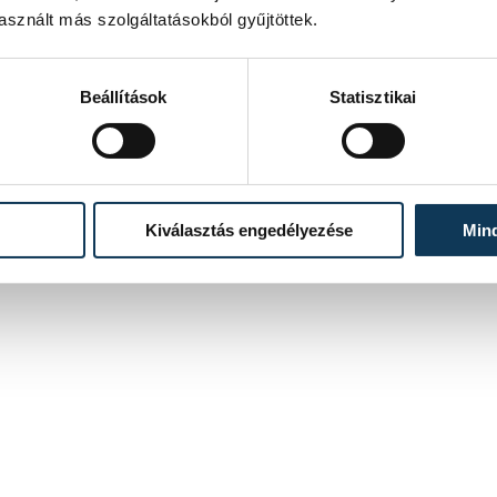
sznált más szolgáltatásokból gyűjtöttek.
Beállítások
Statisztikai
Kiválasztás engedélyezése
Min