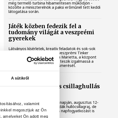
még termelő turbina hibamentesen működjön -
közölte a miniszterelnök a paksi erőműnél tett keddi
látogatása során.
Játék közben fedezik fel a
tudomány világát a veszprémi
gyerekek
Látványos kísérletek, kreatív feladatok és sok-sok
élmény várja a gyerekeket a veszprémi Tinker
Labsben. Videónkban Balassa Marietta, a központ
vezetője mutatja be, hogyan teszik izgalmassá a
természettudományok megismerését.
A sütikről
Augusztus 12-én
napfogyatkozás és csillaghullás
is vár ránk
Az év legsűrűbb csillagászati napján, augusztus 12-
tosításához, valamint
én éjjel tetőzik majd a Perseidák hullócsillagraj, de
einkkel megosztjuk az Ön
ugyanezen a napon részleges napfogyatkozást is
meg lehet majd figyelni.
l, amelyeket Ön adott meg