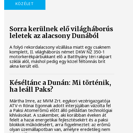
KÖZÉLET
Sorra kerülnek elő világháborús
leletek az alacsony Dunából
A folyó rekordalacsony vízállása miatt egy csaknem
komplett, II. világháborús német DKW NZ 350-1
motorkerékpárbukkant elő a Batthyány téri rakpart
sziklái alól, máshol pedig egy közel féltonnás brit
akna került elő.
Késéltánc a Dunán: Mi történik,
ha leáll Paks?
Mártha Imre, az MVM Zrt. egykori vezérigazgatója
ATV-n Rónai Egonnak adott interjújában vázolta fel
a Paksi Atomerőmű előtt álló példátlan technológiai
kihívásokat. A szakember, aki korábban éveken át
felelt a hazai energetikai fejlesztésekért és a paksi
blokkok működéséért, arra figyelmeztet: az erőmű
olyan üzemállapotban van, amelyre eredetileg nem