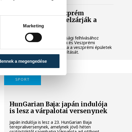
Lekapcsolják Veszprém
díszkivilágítását, elzárják a
szökőkutakat
Marketing
A kormány energiatakarékossági felhívásához
csatlakozva Veszprém városa és Veszprémi
Főegyházmegye is lekapcsolta a veszprémi épületek
és nevezetességek díszkivilágítását.
dennek a megengedése
SPORT
HunGarian Baja: japán indulója
is lesz a várpalotai versenynek
Japán indulója is lesz a 23. HunGarian Baja
terepraliversenynek, amelynek jövő héten
csütörtöktől szombatig Várpalota ad otthont.