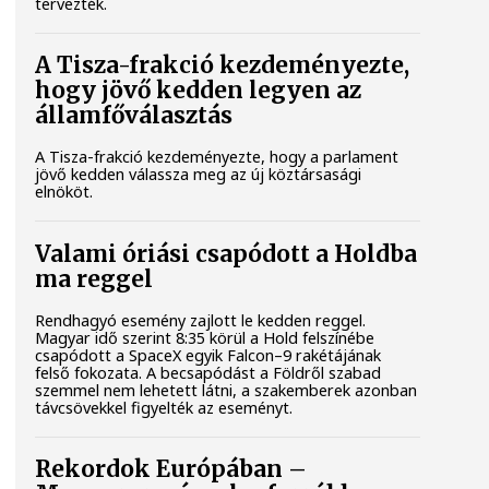
tervezték.
A Tisza-frakció kezdeményezte,
hogy jövő kedden legyen az
államfőválasztás
A Tisza-frakció kezdeményezte, hogy a parlament
jövő kedden válassza meg az új köztársasági
elnököt.
Valami óriási csapódott a Holdba
ma reggel
Rendhagyó esemény zajlott le kedden reggel.
Magyar idő szerint 8:35 körül a Hold felszínébe
csapódott a SpaceX egyik Falcon–9 rakétájának
felső fokozata. A becsapódást a Földről szabad
szemmel nem lehetett látni, a szakemberek azonban
távcsövekkel figyelték az eseményt.
Rekordok Európában –