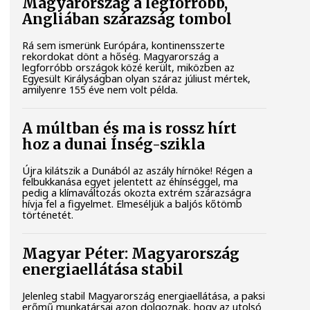
Magyarország a legforróbb,
Angliában szárazság tombol
Rá sem ismerünk Európára, kontinensszerte
rekordokat dönt a hőség. Magyarország a
legforróbb országok közé került, miközben az
Egyesült Királyságban olyan száraz júliust mértek,
amilyenre 155 éve nem volt példa.
A múltban és ma is rossz hírt
hoz a dunai Ínség-szikla
Újra kilátszik a Dunából az aszály hírnöke! Régen a
felbukkanása egyet jelentett az éhínséggel, ma
pedig a klímaváltozás okozta extrém szárazságra
hívja fel a figyelmet. Elmeséljük a baljós kőtömb
történetét.
Magyar Péter: Magyarország
energiaellátása stabil
Jelenleg stabil Magyarország energiaellátása, a paksi
erőmű munkatársai azon dolgoznak, hogy az utolsó