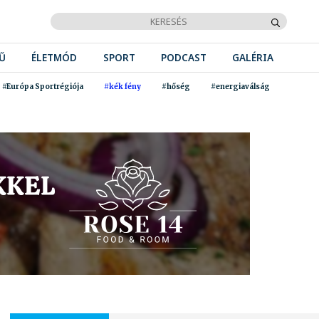
Ű
ÉLETMÓD
SPORT
PODCAST
GALÉRIA
#Európa Sportrégiója
#kék fény
#hőség
#energiaválság