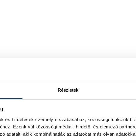
Részletek
ál
mak és hirdetések személyre szabásához, közösségi funkciók biz
hez. Ezenkívül közösségi média-, hirdető- és elemező partner
zó adatait, akik kombinálhatják az adatokat más olyan adatokka