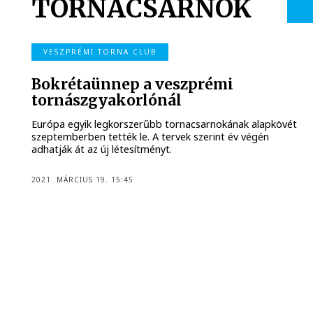
TORNACSARNOK
VESZPRÉMI TORNA CLUB
Bokrétaünnep a veszprémi
tornászgyakorlónál
Európa egyik legkorszerűbb tornacsarnokának alapkövét
szeptemberben tették le. A tervek szerint év végén
adhatják át az új létesítményt.
2021. MÁRCIUS 19. 15:45