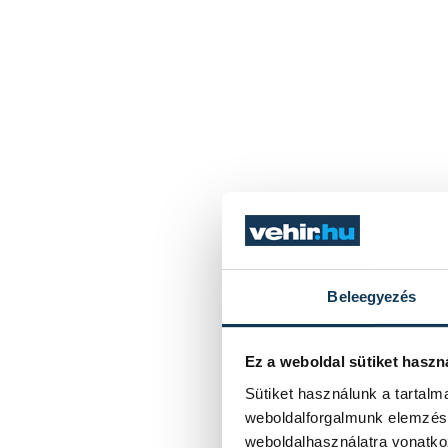
Beleegyezés
Ez a weboldal sütiket haszn
Sütiket használunk a tartal
weboldalforgalmunk elemzésé
weboldalhasználatra vonatko