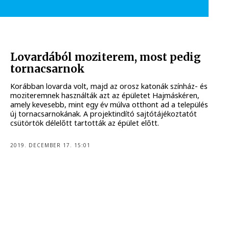
Lovardából moziterem, most pedig
tornacsarnok
Korábban lovarda volt, majd az orosz katonák színház- és
moziteremnek használták azt az épületet Hajmáskéren,
amely kevesebb, mint egy év múlva otthont ad a település
új tornacsarnokának. A projektindító sajtótájékoztatót
csütörtök délelőtt tartották az épület előtt.
2019. DECEMBER 17. 15:01