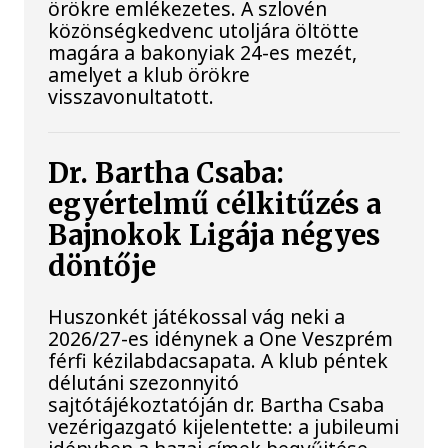
örökre emlékezetes. A szlovén
közönségkedvenc utoljára öltötte
magára a bakonyiak 24-es mezét,
amelyet a klub örökre
visszavonultatott.
Dr. Bartha Csaba:
egyértelmű célkitűzés a
Bajnokok Ligája négyes
döntője
Huszonkét játékossal vág neki a
2026/27-es idénynek a One Veszprém
férfi kézilabdacsapata. A klub péntek
délutáni szezonnyitó
sajtótájékoztatóján dr. Bartha Csaba
vezérigazgató kijelentette: a jubileumi