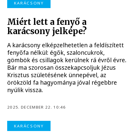
KARÁCSONY
Miért lett a fenyő a
karácsony jelképe?
A karácsony elképzelhetetlen a feldíszített
fenyőfa nélkül: égők, szaloncukrok,
gömbök és csillagok kerülnek rá évről évre.
Bár ma szorosan összekapcsoljuk Jézus
Krisztus születésének ünnepével, az
örökzöld fa hagyománya jóval régebbre
nyúlik vissza.
2025. DECEMBER 22. 10:46
KARÁCSONY