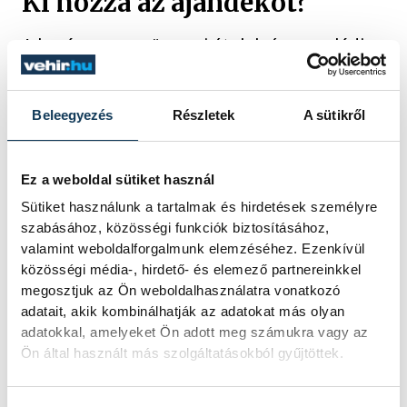
Ki hozza az ajándékot?
A karácsony az ünnepi ételek és a családi
összejövetelek időszaka, amely az
ajándékozás örömének is kiemelt helyet
biztosít. Az, hogy ki hozza az ajándékokat a
Beleegyezés
Részletek
A sütikről
gyerekeknek, országonként, sőt
régiónként is eltérő, és az ünnepi
hagyományok színes palettáját tükrözi.
Ez a weboldal sütiket használ
Sütiket használunk a tartalmak és hirdetések személyre
szabásához, közösségi funkciók biztosításához,
2024. DECEMBER 24. 12:58
valamint weboldalforgalmunk elemzéséhez. Ezenkívül
közösségi média-, hirdető- és elemező partnereinkkel
megosztjuk az Ön weboldalhasználatra vonatkozó
adatait, akik kombinálhatják az adatokat más olyan
adatokkal, amelyeket Ön adott meg számukra vagy az
1
2
3
4
5
...
Ön által használt más szolgáltatásokból gyűjtöttek.