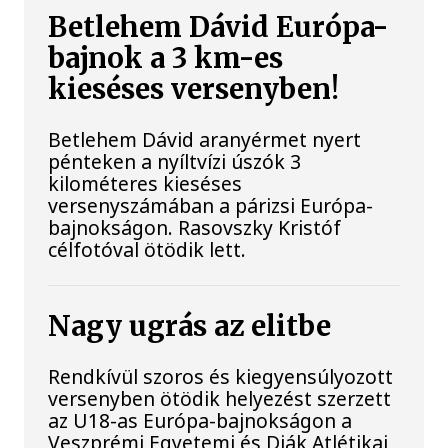
Betlehem Dávid Európa-
bajnok a 3 km-es
kieséses versenyben!
Betlehem Dávid aranyérmet nyert
pénteken a nyíltvízi úszók 3
kilométeres kieséses
versenyszámában a párizsi Európa-
bajnokságon. Rasovszky Kristóf
célfotóval ötödik lett.
Nagy ugrás az elitbe
Rendkívül szoros és kiegyensúlyozott
versenyben ötödik helyezést szerzett
az U18-as Európa-bajnokságon a
Veszprémi Egyetemi és Diák Atlétikai