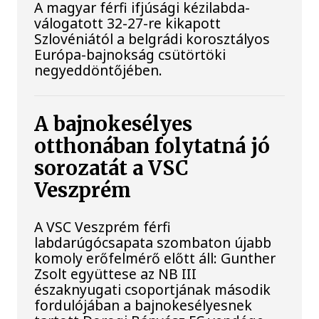
A magyar férfi ifjúsági kézilabda-
válogatott 32-27-re kikapott
Szlovéniától a belgrádi korosztályos
Európa-bajnokság csütörtöki
negyeddöntőjében.
A bajnokesélyes
otthonában folytatná jó
sorozatát a VSC
Veszprém
A VSC Veszprém férfi
labdarúgócsapata szombaton újabb
komoly erőfelmérő előtt áll: Gunther
Zsolt együttese az NB III
északnyugati csoportjának második
fordulójában a bajnokesélyesnek