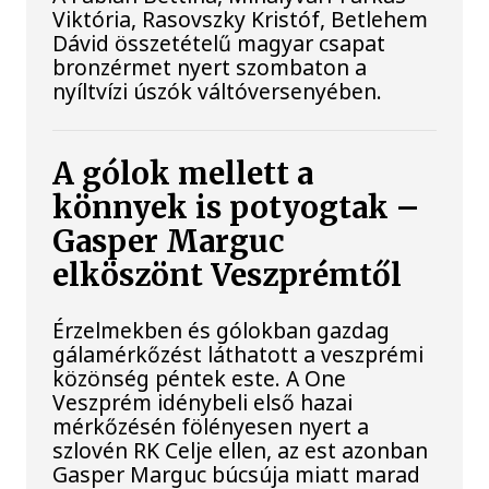
Viktória, Rasovszky Kristóf, Betlehem
Dávid összetételű magyar csapat
bronzérmet nyert szombaton a
nyíltvízi úszók váltóversenyében.
A gólok mellett a
könnyek is potyogtak –
Gasper Marguc
elköszönt Veszprémtől
Érzelmekben és gólokban gazdag
gálamérkőzést láthatott a veszprémi
közönség péntek este. A One
Veszprém idénybeli első hazai
mérkőzésén fölényesen nyert a
szlovén RK Celje ellen, az est azonban
Gasper Marguc búcsúja miatt marad