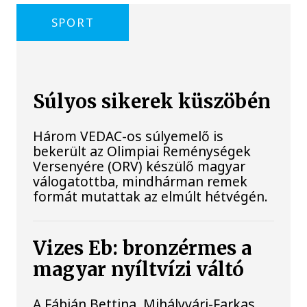
SPORT
Súlyos sikerek küszöbén
Három VEDAC-os súlyemelő is
bekerült az Olimpiai Reménységek
Versenyére (ORV) készülő magyar
válogatottba, mindhárman remek
formát mutattak az elmúlt hétvégén.
Vizes Eb: bronzérmes a
magyar nyíltvízi váltó
A Fábián Bettina, Mihályvári-Farkas