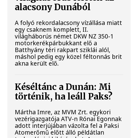
alacsony Dunából
A folyó rekordalacsony vízállása miatt
egy csaknem komplett, II.
világháborús német DKW NZ 350-1
motorkerékpárbukkant elő a
Batthyány téri rakpart sziklái alól,
máshol pedig egy közel féltonnás brit
akna került elő.
Késéltánc a Dunán: Mi
történik, ha leáll Paks?
Mártha Imre, az MVM Zrt. egykori
vezérigazgatója ATV-n Rónai Egonnak
adott interjújában vázolta fel a Paksi
Atomerőmű előtt álló példátlan