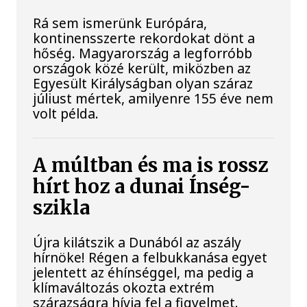
Rá sem ismerünk Európára,
kontinensszerte rekordokat dönt a
hőség. Magyarország a legforróbb
országok közé került, miközben az
Egyesült Királyságban olyan száraz
júliust mértek, amilyenre 155 éve nem
volt példa.
A múltban és ma is rossz
hírt hoz a dunai Ínség-
szikla
Újra kilátszik a Dunából az aszály
hírnöke! Régen a felbukkanása egyet
jelentett az éhínséggel, ma pedig a
klímaváltozás okozta extrém
szárazságra hívja fel a figyelmet.