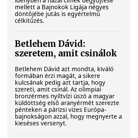
idényben a hazai címek begyűjtése
mellett a Bajnokok Ligája négyes
döntőjébe jutás is egyértelmű
célkitűzés.
Betlehem Dávid:
szeretem, amit csinálok
Betlehem Dávid azt mondta, kiváló
formában érzi magát, a sikere
kulcsának pedig azt tartja, hogy
szereti, amit csinál. Az olimpiai
bronzérmes nyíltvízi úszó a magyar
küldöttség első aranyérmét szerezte
pénteken a párizsi vizes Európa-
bajnokságon azzal, hogy megnyerte a
kieséses versenyt.