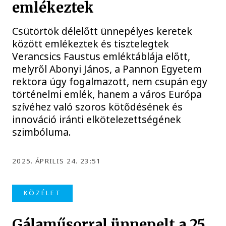
emlékeztek
Csütörtök délelőtt ünnepélyes keretek
között emlékeztek és tisztelegtek
Verancsics Faustus emléktáblája előtt,
melyről Abonyi János, a Pannon Egyetem
rektora úgy fogalmazott, nem csupán egy
történelmi emlék, hanem a város Európa
szívéhez való szoros kötődésének és
innováció iránti elkötelezettségének
szimbóluma.
2025. ÁPRILIS 24. 23:51
KÖZÉLET
Gálaműsorral ünnepelt a 25