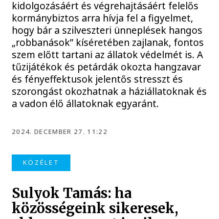
kidolgozásáért és végrehajtásáért felelős
kormánybiztos arra hívja fel a figyelmet,
hogy bár a szilveszteri ünneplések hangos
„robbanások” kíséretében zajlanak, fontos
szem előtt tartani az állatok védelmét is. A
tűzijátékok és petárdák okozta hangzavar
és fényeffektusok jelentős stresszt és
szorongást okozhatnak a háziállatoknak és
a vadon élő állatoknak egyaránt.
2024. DECEMBER 27. 11:22
KÖZÉLET
Sulyok Tamás: ha
közösségeink sikeresek,