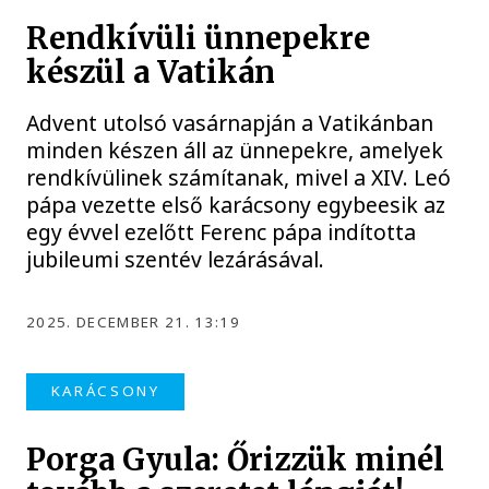
Rendkívüli ünnepekre
készül a Vatikán
Advent utolsó vasárnapján a Vatikánban
minden készen áll az ünnepekre, amelyek
rendkívülinek számítanak, mivel a XIV. Leó
pápa vezette első karácsony egybeesik az
egy évvel ezelőtt Ferenc pápa indította
jubileumi szentév lezárásával.
2025. DECEMBER 21. 13:19
KARÁCSONY
Porga Gyula: Őrizzük minél