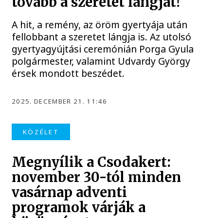
tovább a szeretet lángját!
A hit, a remény, az öröm gyertyája után
fellobbant a szeretet lángja is. Az utolsó
gyertyagyújtási ceremónián Porga Gyula
polgármester, valamint Udvardy György
érsek mondott beszédet.
2025. DECEMBER 21. 11:46
KÖZÉLET
Megnyílik a Csodakert:
november 30-tól minden
vasárnap adventi
programok várják a