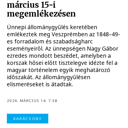
március 15-i
megemlékezésen
Ünnepi állománygyűlés keretében
emlékeztek meg Veszprémben az 1848–49-
es forradalom és szabadságharc
eseményeiről. Az ünnepségen Nagy Gábor
ezredes mondott beszédet, amelyben a
korszak hősei előtt tisztelegve idézte fel a
magyar történelem egyik meghatározó
időszakát. Az állománygyűlésen
elismeréseket is átadtak.
2026. MÁRCIUS 14. 7:38
KARÁCSONY