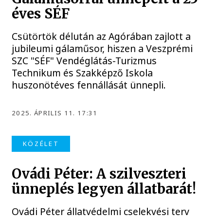
éves SÉF
Csütörtök délután az Agórában zajlott a
jubileumi gálaműsor, hiszen a Veszprémi
SZC "SÉF" Vendéglátás-Turizmus
Technikum és Szakképző Iskola
huszonötéves fennállását ünnepli.
2025. ÁPRILIS 11. 17:31
KÖZÉLET
Ovádi Péter: A szilveszteri
ünneplés legyen állatbarát!
Ovádi Péter állatvédelmi cselekvési terv